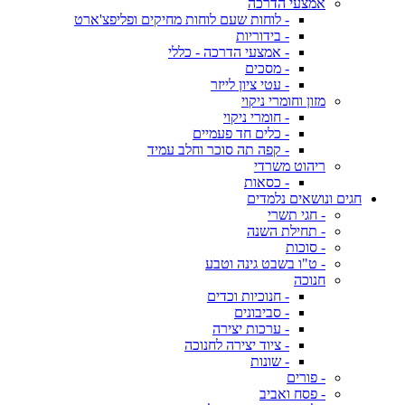
אמצעי הדרכה
- לוחות שעם לוחות מחיקים ופליפצ'ארט
- בידוריות
- אמצעי הדרכה - כללי
- מסכים
- עטי ציון לייזר
מזון וחומרי ניקוי
- חומרי ניקוי
- כלים חד פעמיים
- קפה תה סוכר וחלב עמיד
ריהוט משרדי
- כסאות
חגים ונושאים נלמדים
- חגי תשרי
- תחילת השנה
- סוכות
- ט"ו בשבט גינה וטבע
חנוכה
- חנוכיות וכדים
- סביבונים
- ערכות יצירה
- ציוד יצירה לחנוכה
- שונות
- פורים
- פסח ואביב