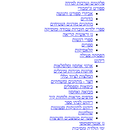
פלקטים וערכות למידה
ספורט וג'ימבורי
אביזרי ספורט ותנועה
כדורים
מתקנים מזרנים ושטיחים
ספרי ילדים חוברות עבודה ומוסיקה
גן וראשית קריאה
ספרי רגשות
ספרים
קלאסיקות
הפסקה פעילה
ריהוט
ארגזי אחסון וסלסלאות
ארונות מגירות ומיכלים
המלצות לציוד כללי
חצר - מתקנים ומשחקים
כיסאות וספסלים
מבואה ואחסון
מדפים מראות ולוחות קיר
ריהוט לבתי ספר
ריהוט לתינוקות ופעוטות
שולחנות
שערים מעוצבים וחציצות
גן אנטרופוסופי
ימי הולדת ומסיבות