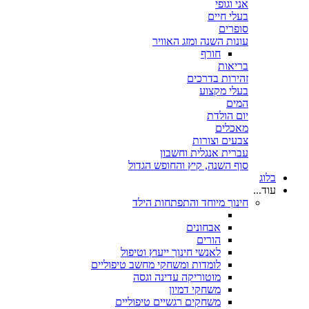
אני וגופי
בעלי חיים
סופרים
עונות השנה ומזג האוויר
חורף
בריאות
זהירות בדרכים
בעלי מקצוע
המים
יום הולדת
מאכלים
צבעים וצורות
עברית אנגלית וחשבון
סוף השנה, קיץ והחופש הגדול
בלוג
עוד...
חינוך מיוחד והתפתחות הילד
אבחונים
הורים
לאנשי חינוך ייעוץ וטיפול
לומדות ומשחקי מחשב טיפוליים
מוטוריקה עדינה וגסה
משחקי דמיון
משחקים רגשיים טיפוליים