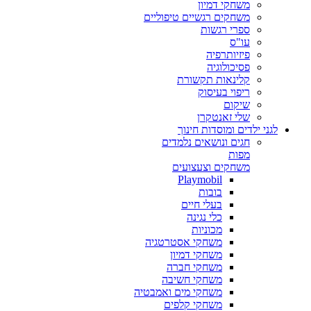
משחקי דמיון
משחקים רגשיים טיפוליים
ספרי רגשות
עו"ס
פיזיותרפיה
פסיכולוגיה
קלינאות תקשורת
ריפוי בעיסוק
שיקום
שלי זאנטקרן
לגני ילדים ומוסדות חינוך
חגים ונושאים נלמדים
מפות
משחקים וצעצועים
Playmobil
בובות
בעלי חיים
כלי נגינה
מכוניות
משחקי אסטרטגיה
משחקי דמיון
משחקי חברה
משחקי חשיבה
משחקי מים ואמבטיה
משחקי קלפים