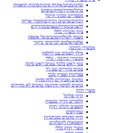
שדכן/מנקב/אקדח סיכות/סיכות תואמות
סרגל/מחדד/מחק/טיפקס
מספריים וסכיני חיתוך
דבקים/סרטים דביקים/חומרי אריזה
לחצנים/גומיות/נעצים/מהדקים
ציוד משרדי כללי
מעמד לשולחן/מגשים/סל אשפה
אלפון/אלבום לכרטיסי ביקור
מכשירי כתיבה
מילוי לעטים עט לדלפק
מכשירי כתיבה - כללי
עטי ראש בלבד עטים ראש סיכה
עטים כדוריים עט ג'ל
עפרונות ועפרון מכני
טושים ואביזרים ללוח מחיק
טושים לסימון והדגשה טושים לא מחיקים
מוצרי תיוק
תיקי פוליגל
קלסרים ותיקי טבעות
חוצצים ודגלוני תיוק
שמרדפים
תיקי מהנדס ומכתביות
קופסאות לקטלוגים
מוצרי תיוק כללי