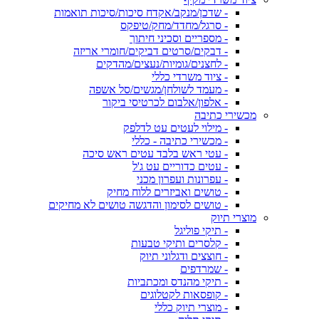
- שדכן/מנקב/אקדח סיכות/סיכות תואמות
- סרגל/מחדד/מחק/טיפקס
- מספריים וסכיני חיתוך
- דבקים/סרטים דביקים/חומרי אריזה
- לחצנים/גומיות/נעצים/מהדקים
- ציוד משרדי כללי
- מעמד לשולחן/מגשים/סל אשפה
- אלפון/אלבום לכרטיסי ביקור
מכשירי כתיבה
- מילוי לעטים עט לדלפק
- מכשירי כתיבה - כללי
- עטי ראש בלבד עטים ראש סיכה
- עטים כדוריים עט ג'ל
- עפרונות ועפרון מכני
- טושים ואביזרים ללוח מחיק
- טושים לסימון והדגשה טושים לא מחיקים
מוצרי תיוק
- תיקי פוליגל
- קלסרים ותיקי טבעות
- חוצצים ודגלוני תיוק
- שמרדפים
- תיקי מהנדס ומכתביות
- קופסאות לקטלוגים
- מוצרי תיוק כללי