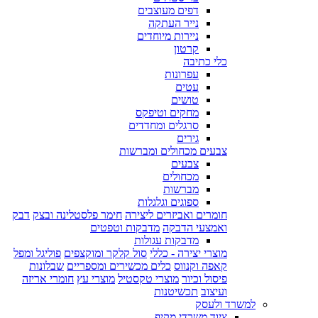
דפים מעוצבים
נייר העתקה
ניירות מיוחדים
קרטון
כלי כתיבה
עפרונות
עטים
טושים
מחקים וטיפקס
סרגלים ומחדדים
גירים
צבעים מכחולים ומברשות
צבעים
מכחולים
מברשות
ספוגים וגלגלות
חומרים ואביזרים ליצירה
חימר פלסטלינה ובצק
דבק
ואמצעי הדבקה
מדבקות וטפטים
מדבקות עגולות
מוצרי יצירה - כללי
סול קלקר ומוקצפים
פוליגל ומפל
קאפה וקנווס
כלים מכשירים ומספריים
שבלונות
פיסול וכיור
מוצרי טקסטיל
מוצרי עץ
חומרי אריזה
ועיצוב
תכשיטנות
למשרד ולעסק
ציוד משרדי מקיף