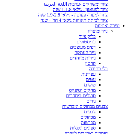
ציוד ומשחקים -ערבית اللغة العربية
ציוד לפעוטון - גילאי 1-1.8 שנה
ציוד למעון / פעוטון - גילאי 1.9-2.8 שנה
ציוד לכיתת תינוקות גילאי 4 חד' - שנה
יצירה ואומנות
נייר ומוצריו
בלוק ציור
בריסטולים
דפים מעוצבים
נייר העתקה
ניירות מיוחדים
קרטון
כלי כתיבה
עפרונות
עטים
טושים
מחקים וטיפקס
סרגלים ומחדדים
גירים
צבעים מכחולים ומברשות
צבעים
מכחולים
מברשות
ספוגים וגלגלות
חומרים ואביזרים ליצירה