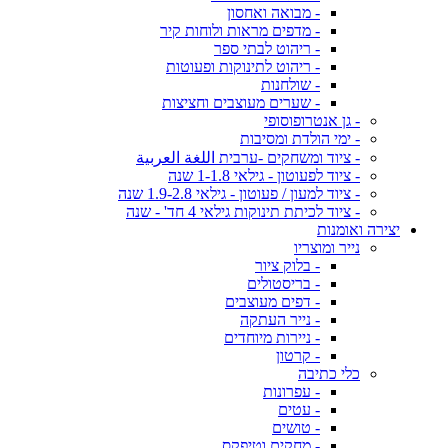
- מבואה ואחסון
- מדפים מראות ולוחות קיר
- ריהוט לבתי ספר
- ריהוט לתינוקות ופעוטות
- שולחנות
- שערים מעוצבים וחציצות
- גן אנטרופוסופי
- ימי הולדת ומסיבות
- ציוד ומשחקים -ערבית اللغة العربية
- ציוד לפעוטון - גילאי 1-1.8 שנה
- ציוד למעון / פעוטון - גילאי 1.9-2.8 שנה
- ציוד לכיתת תינוקות גילאי 4 חד' - שנה
יצירה ואומנות
נייר ומוצריו
- בלוק ציור
- בריסטולים
- דפים מעוצבים
- נייר העתקה
- ניירות מיוחדים
- קרטון
כלי כתיבה
- עפרונות
- עטים
- טושים
- מחקים וטיפקס