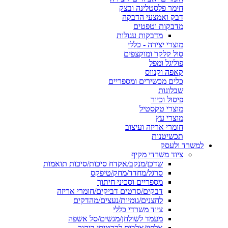
חימר פלסטלינה ובצק
דבק ואמצעי הדבקה
מדבקות וטפטים
מדבקות עגולות
מוצרי יצירה - כללי
סול קלקר ומוקצפים
פוליגל ומפל
קאפה וקנווס
כלים מכשירים ומספריים
שבלונות
פיסול וכיור
מוצרי טקסטיל
מוצרי עץ
חומרי אריזה ועיצוב
תכשיטנות
למשרד ולעסק
ציוד משרדי מקיף
שדכן/מנקב/אקדח סיכות/סיכות תואמות
סרגל/מחדד/מחק/טיפקס
מספריים וסכיני חיתוך
דבקים/סרטים דביקים/חומרי אריזה
לחצנים/גומיות/נעצים/מהדקים
ציוד משרדי כללי
מעמד לשולחן/מגשים/סל אשפה
אלפון/אלבום לכרטיסי ביקור