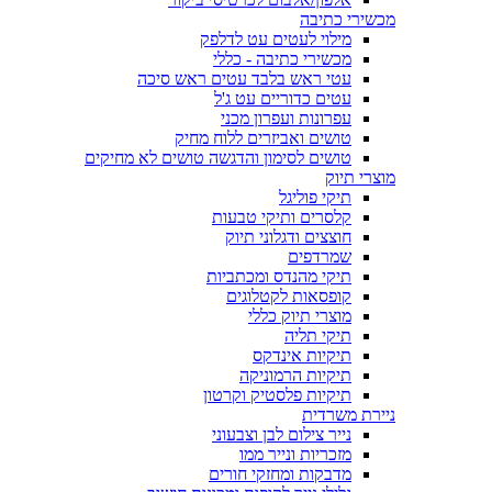
מכשירי כתיבה
מילוי לעטים עט לדלפק
מכשירי כתיבה - כללי
עטי ראש בלבד עטים ראש סיכה
עטים כדוריים עט ג'ל
עפרונות ועפרון מכני
טושים ואביזרים ללוח מחיק
טושים לסימון והדגשה טושים לא מחיקים
מוצרי תיוק
תיקי פוליגל
קלסרים ותיקי טבעות
חוצצים ודגלוני תיוק
שמרדפים
תיקי מהנדס ומכתביות
קופסאות לקטלוגים
מוצרי תיוק כללי
תיקי תליה
תיקיות אינדקס
תיקיות הרמוניקה
תיקיות פלסטיק וקרטון
ניירת משרדית
נייר צילום לבן וצבעוני
מזכריות ונייר ממו
מדבקות ומחזקי חורים