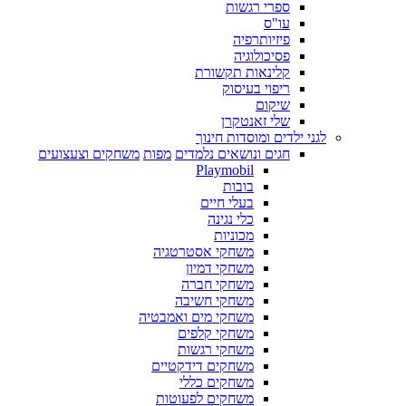
ספרי רגשות
עו"ס
פיזיותרפיה
פסיכולוגיה
קלינאות תקשורת
ריפוי בעיסוק
שיקום
שלי זאנטקרן
לגני ילדים ומוסדות חינוך
חגים ונושאים נלמדים
מפות
משחקים וצעצועים
Playmobil
בובות
בעלי חיים
כלי נגינה
מכוניות
משחקי אסטרטגיה
משחקי דמיון
משחקי חברה
משחקי חשיבה
משחקי מים ואמבטיה
משחקי קלפים
משחקי רגשות
משחקים דידקטיים
משחקים כללי
משחקים לפעוטות