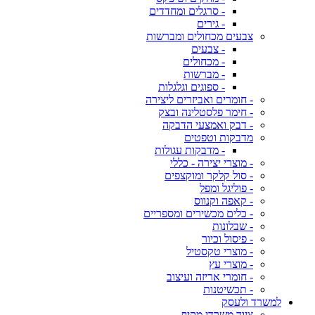
- סרגלים ומחדדים
- גירים
צבעים מכחולים ומברשות
- צבעים
- מכחולים
- מברשות
- ספוגים וגלגלות
- חומרים ואביזרים ליצירה
- חימר פלסטלינה ובצק
- דבק ואמצעי הדבקה
מדבקות וטפטים
- מדבקות עגולות
- מוצרי יצירה - כללי
- סול קלקר ומוקצפים
- פוליגל ומפל
- קאפה וקנווס
- כלים מכשירים ומספריים
- שבלונות
- פיסול וכיור
- מוצרי טקסטיל
- מוצרי עץ
- חומרי אריזה ועיצוב
- תכשיטנות
למשרד ולעסק
ציוד משרדי מקיף