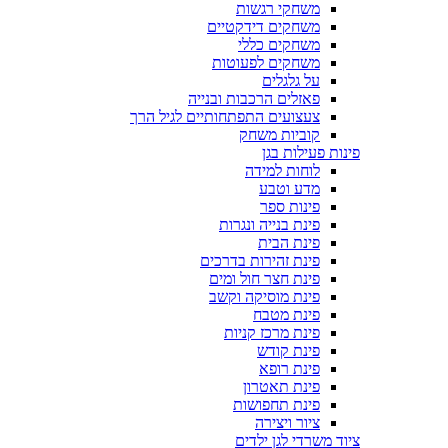
משחקי רגשות
משחקים דידקטיים
משחקים כללי
משחקים לפעוטות
על גלגלים
פאזלים הרכבות ובנייה
צעצועים התפתחותיים לגיל הרך
קוביות משחק
פינות פעילות בגן
לוחות למידה
מדע וטבע
פינות ספר
פינת בנייה ונגרות
פינת הבית
פינת זהירות בדרכים
פינת חצר חול ומים
פינת מוסיקה וקשב
פינת מטבח
פינת מרכז קניות
פינת קודש
פינת רופא
פינת תאטרון
פינת תחפושות
ציור ויצירה
ציוד משרדי לגן ילדים