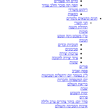
כלים חד פעמיים
קפה תה סוכר וחלב עמיד
ריהוט משרדי
כסאות
חגים ונושאים נלמדים
חגי תשרי
תחילת השנה
סוכות
ט"ו בשבט גינה וטבע
חנוכה
חנוכיות וכדים
סביבונים
ערכות יצירה
ציוד יצירה לחנוכה
שונות
פורים
פסח ואביב
ל"ג בעומר יום ירושלים ושבועות
יום המשפחה וחברות
בריאת העולם
שבת
ימות השבוע
פרדס
סדר יום: בוקר צהרים ערב ולילה
איכות הסביבה והעולם