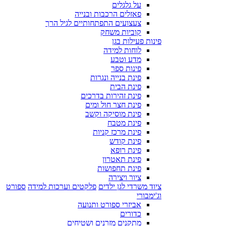
על גלגלים
פאזלים הרכבות ובנייה
צעצועים התפתחותיים לגיל הרך
קוביות משחק
פינות פעילות בגן
לוחות למידה
מדע וטבע
פינות ספר
פינת בנייה ונגרות
פינת הבית
פינת זהירות בדרכים
פינת חצר חול ומים
פינת מוסיקה וקשב
פינת מטבח
פינת מרכז קניות
פינת קודש
פינת רופא
פינת תאטרון
פינת תחפושות
ציור ויצירה
ציוד משרדי לגן ילדים
פלקטים וערכות למידה
ספורט
וג'ימבורי
אביזרי ספורט ותנועה
כדורים
מתקנים מזרנים ושטיחים