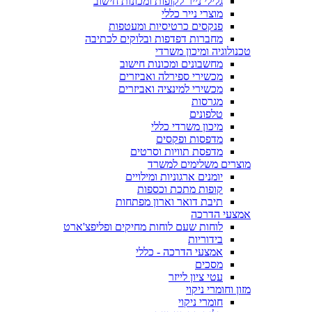
גלילי נייר לקופות ומכונות חישוב
מוצרי נייר כללי
פנקסים כרטיסיות ומעטפות
מחברות דפדפות ובלוקים לכתיבה
טכנולוגיה ומיכון משרדי
מחשבונים ומכונות חישוב
מכשירי ספירלה ואביזרים
מכשירי למינציה ואביזרים
מגרסות
טלפונים
מיכון משרדי כללי
מדפסות ופקסים
מדפסת תוויות וסרטים
מוצרים משלימים למשרד
יומנים ארגוניות ומילויים
קופות מתכת וכספות
תיבת דואר וארון מפתחות
אמצעי הדרכה
לוחות שעם לוחות מחיקים ופליפצ'ארט
בידוריות
אמצעי הדרכה - כללי
מסכים
עטי ציון לייזר
מזון וחומרי ניקוי
חומרי ניקוי