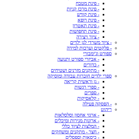
- פינת מטבח
- פינת מרכז קניות
- פינת קודש
- פינת רופא
- פינת תאטרון
- פינת תחפושות
- ציור ויצירה
- ציוד משרדי לגן ילדים
- פלקטים וערכות למידה
ספורט וג'ימבורי
- אביזרי ספורט ותנועה
- כדורים
- מתקנים מזרנים ושטיחים
ספרי ילדים חוברות עבודה ומוסיקה
- גן וראשית קריאה
- ספרי רגשות
- ספרים
- קלאסיקות
- הפסקה פעילה
ריהוט
- ארגזי אחסון וסלסלאות
- ארונות מגירות ומיכלים
- המלצות לציוד כללי
- חצר - מתקנים ומשחקים
- כיסאות וספסלים