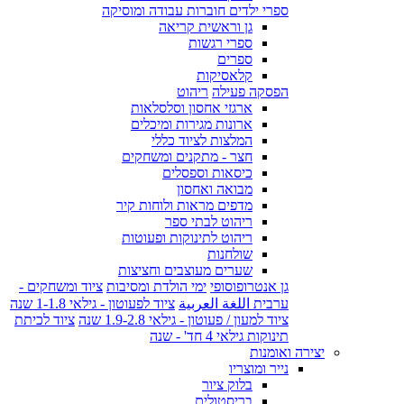
ספרי ילדים חוברות עבודה ומוסיקה
גן וראשית קריאה
ספרי רגשות
ספרים
קלאסיקות
הפסקה פעילה
ריהוט
ארגזי אחסון וסלסלאות
ארונות מגירות ומיכלים
המלצות לציוד כללי
חצר - מתקנים ומשחקים
כיסאות וספסלים
מבואה ואחסון
מדפים מראות ולוחות קיר
ריהוט לבתי ספר
ריהוט לתינוקות ופעוטות
שולחנות
שערים מעוצבים וחציצות
גן אנטרופוסופי
ימי הולדת ומסיבות
ציוד ומשחקים -
ערבית اللغة العربية
ציוד לפעוטון - גילאי 1-1.8 שנה
ציוד למעון / פעוטון - גילאי 1.9-2.8 שנה
ציוד לכיתת
תינוקות גילאי 4 חד' - שנה
יצירה ואומנות
נייר ומוצריו
בלוק ציור
בריסטולים