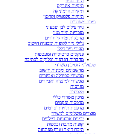
תיקי תליה
תיקיות אינדקס
תיקיות הרמוניקה
תיקיות פלסטיק וקרטון
ניירת משרדית
נייר צילום לבן וצבעוני
מזכריות ונייר ממו
מדבקות ומחזקי חורים
גלילי נייר לקופות ומכונות חישוב
מוצרי נייר כללי
פנקסים כרטיסיות ומעטפות
מחברות דפדפות ובלוקים לכתיבה
טכנולוגיה ומיכון משרדי
מחשבונים ומכונות חישוב
מכשירי ספירלה ואביזרים
מכשירי למינציה ואביזרים
מגרסות
טלפונים
מיכון משרדי כללי
מדפסות ופקסים
מדפסת תוויות וסרטים
מוצרים משלימים למשרד
יומנים ארגוניות ומילויים
קופות מתכת וכספות
תיבת דואר וארון מפתחות