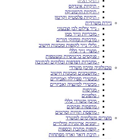
- תיקי תליה
- תיקיות אינדקס
- תיקיות הרמוניקה
- תיקיות פלסטיק וקרטון
ניירת משרדית
- נייר צילום לבן וצבעוני
- מזכריות ונייר ממו
- מדבקות ומחזקי חורים
- גלילי נייר לקופות ומכונות חישוב
- מוצרי נייר כללי
- פנקסים כרטיסיות ומעטפות
- מחברות דפדפות ובלוקים לכתיבה
טכנולוגיה ומיכון משרדי
- מחשבונים ומכונות חישוב
- מכשירי ספירלה ואביזרים
- מכשירי למינציה ואביזרים
- מגרסות
- טלפונים
- מיכון משרדי כללי
- מדפסות ופקסים
- מדפסת תוויות וסרטים
מוצרים משלימים למשרד
- יומנים ארגוניות ומילויים
- קופות מתכת וכספות
- תיבת דואר וארון מפתחות