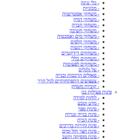
- כלי נגינה
- מכוניות
- משחקי אסטרטגיה
- משחקי דמיון
- משחקי חברה
- משחקי חשיבה
- משחקי מים ואמבטיה
- משחקי קלפים
- משחקי רגשות
- משחקים דידקטיים
- משחקים כללי
- משחקים לפעוטות
- על גלגלים
- פאזלים הרכבות ובנייה
- צעצועים התפתחותיים לגיל הרך
- קוביות משחק
פינות פעילות בגן
- לוחות למידה
- מדע וטבע
- פינות ספר
- פינת בנייה ונגרות
- פינת הבית
- פינת זהירות בדרכים
- פינת חצר חול ומים
- פינת מוסיקה וקשב