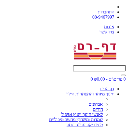
התחברות
08-9467997
אודות
צרו קשר
0 פריט\ים - ₪0.00
0
דף הבית
חינוך מיוחד והתפתחות הילד
אבחונים
הורים
לאנשי חינוך ייעוץ וטיפול
לומדות ומשחקי מחשב טיפוליים
מוטוריקה עדינה וגסה