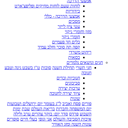
אמצעי הדרכה
לוחות שעם לוחות מחיקים ופליפצ'ארט
בידוריות
אמצעי הדרכה - כללי
מסכים
עטי ציון לייזר
מזון וחומרי ניקוי
חומרי ניקוי
כלים חד פעמיים
קפה תה סוכר וחלב עמיד
ריהוט משרדי
כסאות
חגים ונושאים נלמדים
חגי תשרי
תחילת השנה
סוכות
ט"ו בשבט גינה וטבע
חנוכה
חנוכיות וכדים
סביבונים
ערכות יצירה
ציוד יצירה לחנוכה
שונות
פורים
פסח ואביב
ל"ג בעומר יום ירושלים ושבועות
יום המשפחה וחברות
בריאת העולם
שבת
ימות
השבוע
פרדס
סדר יום: בוקר צהרים ערב ולילה
איכות הסביבה והעולם
אני וגופי
בעלי חיים
סופרים
עונות השנה ומזג האוויר