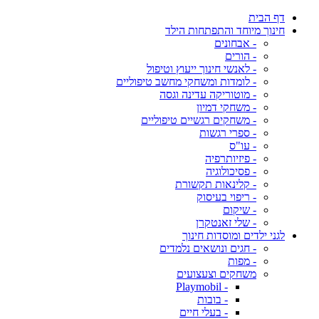
דף הבית
חינוך מיוחד והתפתחות הילד
- אבחונים
- הורים
- לאנשי חינוך ייעוץ וטיפול
- לומדות ומשחקי מחשב טיפוליים
- מוטוריקה עדינה וגסה
- משחקי דמיון
- משחקים רגשיים טיפוליים
- ספרי רגשות
- עו"ס
- פיזיותרפיה
- פסיכולוגיה
- קלינאות תקשורת
- ריפוי בעיסוק
- שיקום
- שלי זאנטקרן
לגני ילדים ומוסדות חינוך
- חגים ונושאים נלמדים
- מפות
משחקים וצעצועים
- Playmobil
- בובות
- בעלי חיים