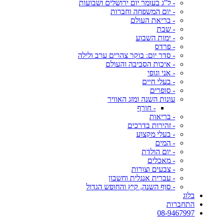
- ל"ג בעומר יום ירושלים ושבועות
- יום המשפחה וחברות
- בריאת העולם
- שבת
- ימות השבוע
- פרדס
- סדר יום: בוקר צהרים ערב ולילה
- איכות הסביבה והעולם
- אני וגופי
- בעלי חיים
- סופרים
עונות השנה ומזג האוויר
- חורף
- בריאות
- זהירות בדרכים
- בעלי מקצוע
- המים
- יום הולדת
- מאכלים
- צבעים וצורות
- עברית אנגלית וחשבון
- סוף השנה, קיץ והחופש הגדול
בלוג
התחברות
08-9467997