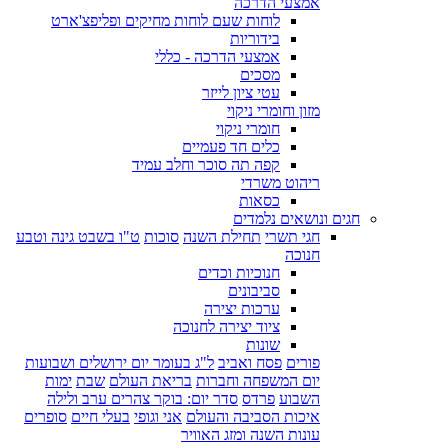
אמצעי הדרכה
לוחות שעם לוחות מחיקים ופליפצ'ארט
בידוריות
אמצעי הדרכה - כללי
מסכים
עטי ציון לייזר
מזון וחומרי ניקוי
חומרי ניקוי
כלים חד פעמיים
קפה תה סוכר וחלב עמיד
ריהוט משרדי
כסאות
חגים ונושאים נלמדים
חגי תשרי
תחילת השנה
סוכות
ט"ו בשבט גינה וטבע
חנוכה
חנוכיות וכדים
סביבונים
ערכות יצירה
ציוד יצירה לחנוכה
שונות
פורים
פסח ואביב
ל"ג בעומר יום ירושלים ושבועות
יום המשפחה וחברות
בריאת העולם
שבת
ימות
השבוע
פרדס
סדר יום: בוקר צהרים ערב ולילה
איכות הסביבה והעולם
אני וגופי
בעלי חיים
סופרים
עונות השנה ומזג האוויר