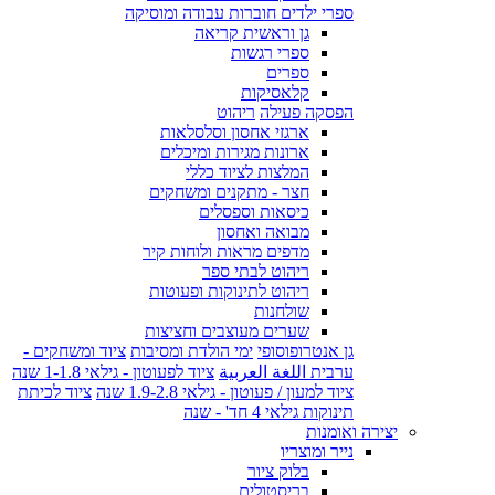
ספרי ילדים חוברות עבודה ומוסיקה
גן וראשית קריאה
ספרי רגשות
ספרים
קלאסיקות
הפסקה פעילה
ריהוט
ארגזי אחסון וסלסלאות
ארונות מגירות ומיכלים
המלצות לציוד כללי
חצר - מתקנים ומשחקים
כיסאות וספסלים
מבואה ואחסון
מדפים מראות ולוחות קיר
ריהוט לבתי ספר
ריהוט לתינוקות ופעוטות
שולחנות
שערים מעוצבים וחציצות
גן אנטרופוסופי
ימי הולדת ומסיבות
ציוד ומשחקים -
ערבית اللغة العربية
ציוד לפעוטון - גילאי 1-1.8 שנה
ציוד למעון / פעוטון - גילאי 1.9-2.8 שנה
ציוד לכיתת
תינוקות גילאי 4 חד' - שנה
יצירה ואומנות
נייר ומוצריו
בלוק ציור
בריסטולים