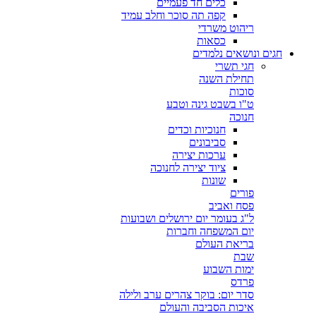
כלים חד פעמיים
קפה תה סוכר וחלב עמיד
ריהוט משרדי
כסאות
חגים ונושאים נלמדים
חגי תשרי
תחילת השנה
סוכות
ט"ו בשבט גינה וטבע
חנוכה
חנוכיות וכדים
סביבונים
ערכות יצירה
ציוד יצירה לחנוכה
שונות
פורים
פסח ואביב
ל"ג בעומר יום ירושלים ושבועות
יום המשפחה וחברות
בריאת העולם
שבת
ימות השבוע
פרדס
סדר יום: בוקר צהרים ערב ולילה
איכות הסביבה והעולם