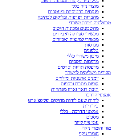
גלילי נייר לקופות ומכונות חישוב
מוצרי נייר כללי
פנקסים כרטיסיות ומעטפות
מחברות דפדפות ובלוקים לכתיבה
טכנולוגיה ומיכון משרדי
מחשבונים ומכונות חישוב
מכשירי ספירלה ואביזרים
מכשירי למינציה ואביזרים
מגרסות
טלפונים
מיכון משרדי כללי
מדפסות ופקסים
מדפסת תוויות וסרטים
מוצרים משלימים למשרד
יומנים ארגוניות ומילויים
קופות מתכת וכספות
תיבת דואר וארון מפתחות
אמצעי הדרכה
לוחות שעם לוחות מחיקים ופליפצ'ארט
בידוריות
אמצעי הדרכה - כללי
מסכים
עטי ציון לייזר
מזון וחומרי ניקוי
חומרי ניקוי