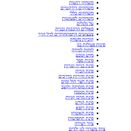
משחקי רגשות
משחקים דידקטיים
משחקים כללי
משחקים לפעוטות
על גלגלים
פאזלים הרכבות ובנייה
צעצועים התפתחותיים לגיל הרך
קוביות משחק
פינות פעילות בגן
לוחות למידה
מדע וטבע
פינות ספר
פינת בנייה ונגרות
פינת הבית
פינת זהירות בדרכים
פינת חצר חול ומים
פינת מוסיקה וקשב
פינת מטבח
פינת מרכז קניות
פינת קודש
פינת רופא
פינת תאטרון
פינת תחפושות
ציור ויצירה
ציוד משרדי לגן ילדים