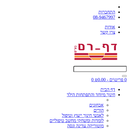
התחברות
08-9467997
אודות
צרו קשר
0 פריט\ים - ₪0.00
0
דף הבית
חינוך מיוחד והתפתחות הילד
אבחונים
הורים
לאנשי חינוך ייעוץ וטיפול
לומדות ומשחקי מחשב טיפוליים
מוטוריקה עדינה וגסה