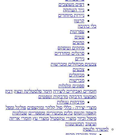
דפים מעוצבים
נייר העתקה
ניירות מיוחדים
קרטון
כלי כתיבה
עפרונות
עטים
טושים
מחקים וטיפקס
סרגלים ומחדדים
גירים
צבעים מכחולים ומברשות
צבעים
מכחולים
מברשות
ספוגים וגלגלות
חומרים ואביזרים ליצירה
חימר פלסטלינה ובצק
דבק
ואמצעי הדבקה
מדבקות וטפטים
מדבקות עגולות
מוצרי יצירה - כללי
סול קלקר ומוקצפים
פוליגל ומפל
קאפה וקנווס
כלים מכשירים ומספריים
שבלונות
פיסול וכיור
מוצרי טקסטיל
מוצרי עץ
חומרי אריזה
ועיצוב
תכשיטנות
למשרד ולעסק
ציוד משרדי מקיף