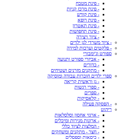
- פינת מטבח
- פינת מרכז קניות
- פינת קודש
- פינת רופא
- פינת תאטרון
- פינת תחפושות
- ציור ויצירה
- ציוד משרדי לגן ילדים
- פלקטים וערכות למידה
ספורט וג'ימבורי
- אביזרי ספורט ותנועה
- כדורים
- מתקנים מזרנים ושטיחים
ספרי ילדים חוברות עבודה ומוסיקה
- גן וראשית קריאה
- ספרי רגשות
- ספרים
- קלאסיקות
- הפסקה פעילה
ריהוט
- ארגזי אחסון וסלסלאות
- ארונות מגירות ומיכלים
- המלצות לציוד כללי
- חצר - מתקנים ומשחקים
- כיסאות וספסלים