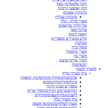
חימר פלסטלינה ובצק
דבק ואמצעי הדבקה
מדבקות וטפטים
מדבקות עגולות
מוצרי יצירה - כללי
סול קלקר ומוקצפים
פוליגל ומפל
קאפה וקנווס
כלים מכשירים ומספריים
שבלונות
פיסול וכיור
מוצרי טקסטיל
מוצרי עץ
חומרי אריזה ועיצוב
תכשיטנות
למשרד ולעסק
ציוד משרדי מקיף
שדכן/מנקב/אקדח סיכות/סיכות תואמות
סרגל/מחדד/מחק/טיפקס
מספריים וסכיני חיתוך
דבקים/סרטים דביקים/חומרי אריזה
לחצנים/גומיות/נעצים/מהדקים
ציוד משרדי כללי
מעמד לשולחן/מגשים/סל אשפה
אלפון/אלבום לכרטיסי ביקור