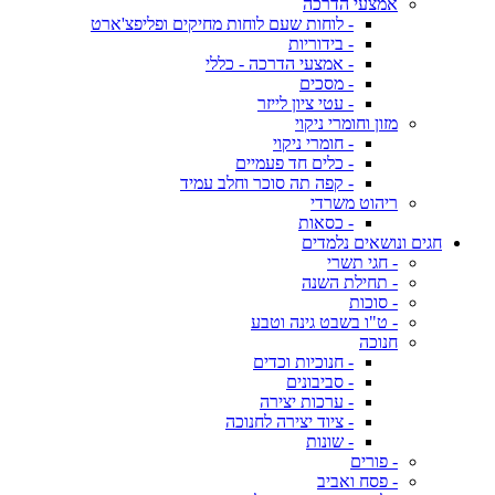
אמצעי הדרכה
- לוחות שעם לוחות מחיקים ופליפצ'ארט
- בידוריות
- אמצעי הדרכה - כללי
- מסכים
- עטי ציון לייזר
מזון וחומרי ניקוי
- חומרי ניקוי
- כלים חד פעמיים
- קפה תה סוכר וחלב עמיד
ריהוט משרדי
- כסאות
חגים ונושאים נלמדים
- חגי תשרי
- תחילת השנה
- סוכות
- ט"ו בשבט גינה וטבע
חנוכה
- חנוכיות וכדים
- סביבונים
- ערכות יצירה
- ציוד יצירה לחנוכה
- שונות
- פורים
- פסח ואביב