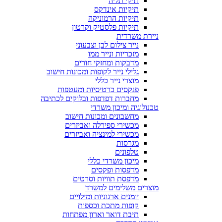
תיקי תליה
תיקיות אינדקס
תיקיות הרמוניקה
תיקיות פלסטיק וקרטון
ניירת משרדית
נייר צילום לבן וצבעוני
מזכריות ונייר ממו
מדבקות ומחזקי חורים
גלילי נייר לקופות ומכונות חישוב
מוצרי נייר כללי
פנקסים כרטיסיות ומעטפות
מחברות דפדפות ובלוקים לכתיבה
טכנולוגיה ומיכון משרדי
מחשבונים ומכונות חישוב
מכשירי ספירלה ואביזרים
מכשירי למינציה ואביזרים
מגרסות
טלפונים
מיכון משרדי כללי
מדפסות ופקסים
מדפסת תוויות וסרטים
מוצרים משלימים למשרד
יומנים ארגוניות ומילויים
קופות מתכת וכספות
תיבת דואר וארון מפתחות