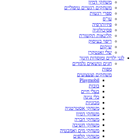
משחקי דמיון
משחקים רגשיים טיפוליים
ספרי רגשות
עו"ס
פיזיותרפיה
פסיכולוגיה
קלינאות תקשורת
ריפוי בעיסוק
שיקום
שלי זאנטקרן
לגני ילדים ומוסדות חינוך
חגים ונושאים נלמדים
מפות
משחקים וצעצועים
Playmobil
בובות
בעלי חיים
כלי נגינה
מכוניות
משחקי אסטרטגיה
משחקי דמיון
משחקי חברה
משחקי חשיבה
משחקי מים ואמבטיה
משחקי קלפים