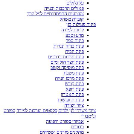
על גלגלים
פאזלים הרכבות ובנייה
צעצועים התפתחותיים לגיל הרך
קוביות משחק
פינות פעילות בגן
לוחות למידה
מדע וטבע
פינות ספר
פינת בנייה ונגרות
פינת הבית
פינת זהירות בדרכים
פינת חצר חול ומים
פינת מוסיקה וקשב
פינת מטבח
פינת מרכז קניות
פינת קודש
פינת רופא
פינת תאטרון
פינת תחפושות
ציור ויצירה
ציוד משרדי לגן ילדים
פלקטים וערכות למידה
ספורט
וג'ימבורי
אביזרי ספורט ותנועה
כדורים
מתקנים מזרנים ושטיחים