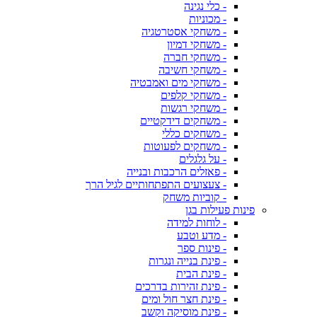
- כלי נגינה
- מכוניות
- משחקי אסטרטגיה
- משחקי דמיון
- משחקי חברה
- משחקי חשיבה
- משחקי מים ואמבטיה
- משחקי קלפים
- משחקי רגשות
- משחקים דידקטיים
- משחקים כללי
- משחקים לפעוטות
- על גלגלים
- פאזלים הרכבות ובנייה
- צעצועים התפתחותיים לגיל הרך
- קוביות משחק
פינות פעילות בגן
- לוחות למידה
- מדע וטבע
- פינות ספר
- פינת בנייה ונגרות
- פינת הבית
- פינת זהירות בדרכים
- פינת חצר חול ומים
- פינת מוסיקה וקשב