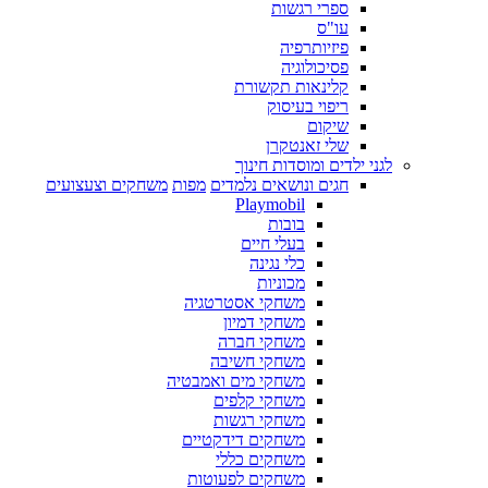
ספרי רגשות
עו"ס
פיזיותרפיה
פסיכולוגיה
קלינאות תקשורת
ריפוי בעיסוק
שיקום
שלי זאנטקרן
לגני ילדים ומוסדות חינוך
חגים ונושאים נלמדים
מפות
משחקים וצעצועים
Playmobil
בובות
בעלי חיים
כלי נגינה
מכוניות
משחקי אסטרטגיה
משחקי דמיון
משחקי חברה
משחקי חשיבה
משחקי מים ואמבטיה
משחקי קלפים
משחקי רגשות
משחקים דידקטיים
משחקים כללי
משחקים לפעוטות