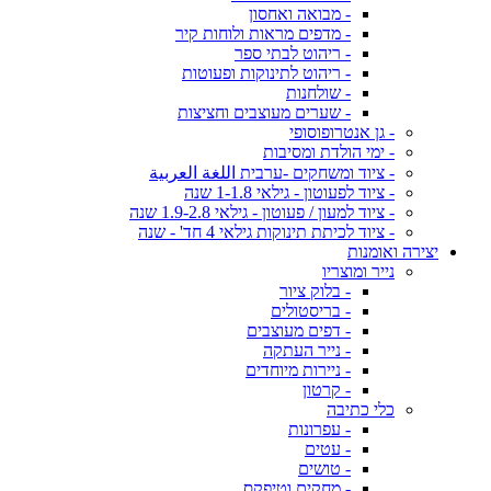
- מבואה ואחסון
- מדפים מראות ולוחות קיר
- ריהוט לבתי ספר
- ריהוט לתינוקות ופעוטות
- שולחנות
- שערים מעוצבים וחציצות
- גן אנטרופוסופי
- ימי הולדת ומסיבות
- ציוד ומשחקים -ערבית اللغة العربية
- ציוד לפעוטון - גילאי 1-1.8 שנה
- ציוד למעון / פעוטון - גילאי 1.9-2.8 שנה
- ציוד לכיתת תינוקות גילאי 4 חד' - שנה
יצירה ואומנות
נייר ומוצריו
- בלוק ציור
- בריסטולים
- דפים מעוצבים
- נייר העתקה
- ניירות מיוחדים
- קרטון
כלי כתיבה
- עפרונות
- עטים
- טושים
- מחקים וטיפקס