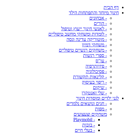
דף הבית
חינוך מיוחד והתפתחות הילד
- אבחונים
- הורים
- לאנשי חינוך ייעוץ וטיפול
- לומדות ומשחקי מחשב טיפוליים
- מוטוריקה עדינה וגסה
- משחקי דמיון
- משחקים רגשיים טיפוליים
- ספרי רגשות
- עו"ס
- פיזיותרפיה
- פסיכולוגיה
- קלינאות תקשורת
- ריפוי בעיסוק
- שיקום
- שלי זאנטקרן
לגני ילדים ומוסדות חינוך
- חגים ונושאים נלמדים
- מפות
משחקים וצעצועים
- Playmobil
- בובות
- בעלי חיים