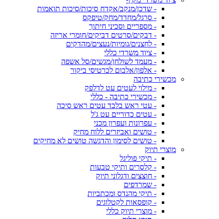
- שדכן/מנקב/אקדח סיכות/סיכות תואמות
- סרגל/מחדד/מחק/טיפקס
- מספריים וסכיני חיתוך
- דבקים/סרטים דביקים/חומרי אריזה
- לחצנים/גומיות/נעצים/מהדקים
- ציוד משרדי כללי
- מעמד לשולחן/מגשים/סל אשפה
- אלפון/אלבום לכרטיסי ביקור
מכשירי כתיבה
- מילוי לעטים עט לדלפק
- מכשירי כתיבה - כללי
- עטי ראש בלבד עטים ראש סיכה
- עטים כדוריים עט ג'ל
- עפרונות ועפרון מכני
- טושים ואביזרים ללוח מחיק
- טושים לסימון והדגשה טושים לא מחיקים
מוצרי תיוק
- תיקי פוליגל
- קלסרים ותיקי טבעות
- חוצצים ודגלוני תיוק
- שמרדפים
- תיקי מהנדס ומכתביות
- קופסאות לקטלוגים
- מוצרי תיוק כללי