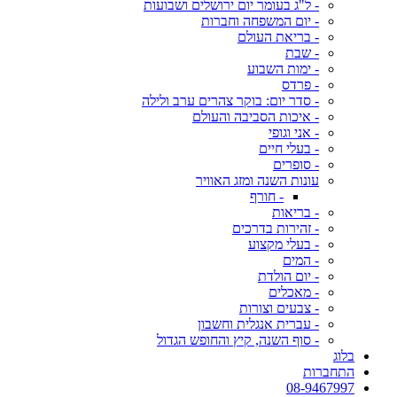
- ל"ג בעומר יום ירושלים ושבועות
- יום המשפחה וחברות
- בריאת העולם
- שבת
- ימות השבוע
- פרדס
- סדר יום: בוקר צהרים ערב ולילה
- איכות הסביבה והעולם
- אני וגופי
- בעלי חיים
- סופרים
עונות השנה ומזג האוויר
- חורף
- בריאות
- זהירות בדרכים
- בעלי מקצוע
- המים
- יום הולדת
- מאכלים
- צבעים וצורות
- עברית אנגלית וחשבון
- סוף השנה, קיץ והחופש הגדול
בלוג
התחברות
08-9467997