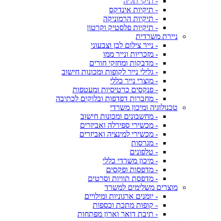
- תיקי תליה
- תיקיות אינדקס
- תיקיות הרמוניקה
- תיקיות פלסטיק וקרטון
ניירת משרדית
- נייר צילום לבן וצבעוני
- מזכריות ונייר ממו
- מדבקות ומחזקי חורים
- גלילי נייר לקופות ומכונות חישוב
- מוצרי נייר כללי
- פנקסים כרטיסיות ומעטפות
- מחברות דפדפות ובלוקים לכתיבה
טכנולוגיה ומיכון משרדי
- מחשבונים ומכונות חישוב
- מכשירי ספירלה ואביזרים
- מכשירי למינציה ואביזרים
- מגרסות
- טלפונים
- מיכון משרדי כללי
- מדפסות ופקסים
- מדפסת תוויות וסרטים
מוצרים משלימים למשרד
- יומנים ארגוניות ומילויים
- קופות מתכת וכספות
- תיבת דואר וארון מפתחות