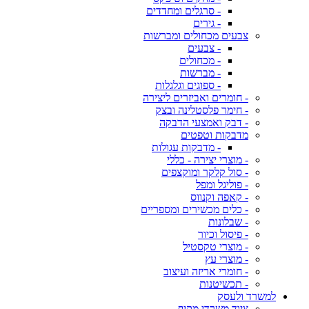
- סרגלים ומחדדים
- גירים
צבעים מכחולים ומברשות
- צבעים
- מכחולים
- מברשות
- ספוגים וגלגלות
- חומרים ואביזרים ליצירה
- חימר פלסטלינה ובצק
- דבק ואמצעי הדבקה
מדבקות וטפטים
- מדבקות עגולות
- מוצרי יצירה - כללי
- סול קלקר ומוקצפים
- פוליגל ומפל
- קאפה וקנווס
- כלים מכשירים ומספריים
- שבלונות
- פיסול וכיור
- מוצרי טקסטיל
- מוצרי עץ
- חומרי אריזה ועיצוב
- תכשיטנות
למשרד ולעסק
ציוד משרדי מקיף