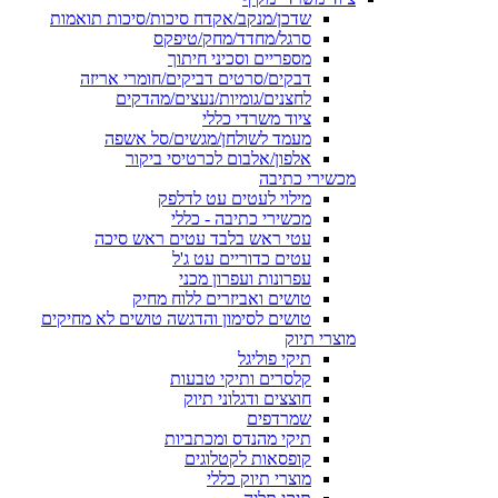
שדכן/מנקב/אקדח סיכות/סיכות תואמות
סרגל/מחדד/מחק/טיפקס
מספריים וסכיני חיתוך
דבקים/סרטים דביקים/חומרי אריזה
לחצנים/גומיות/נעצים/מהדקים
ציוד משרדי כללי
מעמד לשולחן/מגשים/סל אשפה
אלפון/אלבום לכרטיסי ביקור
מכשירי כתיבה
מילוי לעטים עט לדלפק
מכשירי כתיבה - כללי
עטי ראש בלבד עטים ראש סיכה
עטים כדוריים עט ג'ל
עפרונות ועפרון מכני
טושים ואביזרים ללוח מחיק
טושים לסימון והדגשה טושים לא מחיקים
מוצרי תיוק
תיקי פוליגל
קלסרים ותיקי טבעות
חוצצים ודגלוני תיוק
שמרדפים
תיקי מהנדס ומכתביות
קופסאות לקטלוגים
מוצרי תיוק כללי