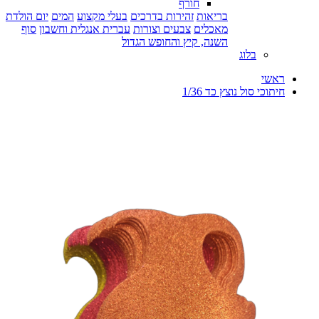
חורף
בריאות
זהירות בדרכים
בעלי מקצוע
המים
יום הולדת
מאכלים
צבעים וצורות
עברית אנגלית וחשבון
סוף
השנה, קיץ והחופש הגדול
בלוג
ראשי
חיתוכי סול נוצץ כד 1/36