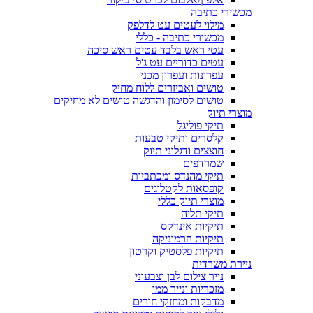
מכשירי כתיבה
מילוי לעטים עט לדלפק
מכשירי כתיבה - כללי
עטי ראש בלבד עטים ראש סיכה
עטים כדוריים עט ג'ל
עפרונות ועפרון מכני
טושים ואביזרים ללוח מחיק
טושים לסימון והדגשה טושים לא מחיקים
מוצרי תיוק
תיקי פוליגל
קלסרים ותיקי טבעות
חוצצים ודגלוני תיוק
שמרדפים
תיקי מהנדס ומכתביות
קופסאות לקטלוגים
מוצרי תיוק כללי
תיקי תליה
תיקיות אינדקס
תיקיות הרמוניקה
תיקיות פלסטיק וקרטון
ניירת משרדית
נייר צילום לבן וצבעוני
מזכריות ונייר ממו
מדבקות ומחזקי חורים