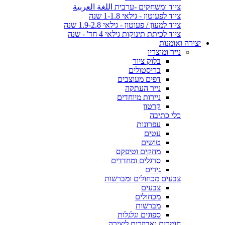
ציוד ומשחקים -ערבית اللغة العربية
ציוד לפעוטון - גילאי 1-1.8 שנה
ציוד למעון / פעוטון - גילאי 1.9-2.8 שנה
ציוד לכיתת תינוקות גילאי 4 חד' - שנה
יצירה ואומנות
נייר ומוצריו
בלוק ציור
בריסטולים
דפים מעוצבים
נייר העתקה
ניירות מיוחדים
קרטון
כלי כתיבה
עפרונות
עטים
טושים
מחקים וטיפקס
סרגלים ומחדדים
גירים
צבעים מכחולים ומברשות
צבעים
מכחולים
מברשות
ספוגים וגלגלות
חומרים ואביזרים ליצירה