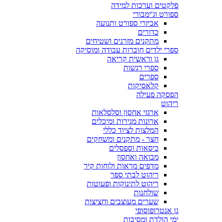
פלקטים וערכות למידה
ספורט וג'ימבורי
אביזרי ספורט ותנועה
כדורים
מתקנים מזרנים ושטיחים
ספרי ילדים חוברות עבודה ומוסיקה
גן וראשית קריאה
ספרי רגשות
ספרים
קלאסיקות
הפסקה פעילה
ריהוט
ארגזי אחסון וסלסלאות
ארונות מגירות ומיכלים
המלצות לציוד כללי
חצר - מתקנים ומשחקים
כיסאות וספסלים
מבואה ואחסון
מדפים מראות ולוחות קיר
ריהוט לבתי ספר
ריהוט לתינוקות ופעוטות
שולחנות
שערים מעוצבים וחציצות
גן אנטרופוסופי
ימי הולדת ומסיבות