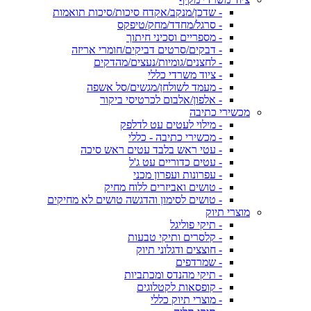
- שדכן/מנקב/אקדח סיכות/סיכות תואמות
- סרגל/מחדד/מחק/טיפקס
- מספריים וסכיני חיתוך
- דבקים/סרטים דביקים/חומרי אריזה
- לחצנים/גומיות/נעצים/מהדקים
- ציוד משרדי כללי
- מעמד לשולחן/מגשים/סל אשפה
- אלפון/אלבום לכרטיסי ביקור
מכשירי כתיבה
- מילוי לעטים עט לדלפק
- מכשירי כתיבה - כללי
- עטי ראש בלבד עטים ראש סיכה
- עטים כדוריים עט ג'ל
- עפרונות ועפרון מכני
- טושים ואביזרים ללוח מחיק
- טושים לסימון והדגשה טושים לא מחיקים
מוצרי תיוק
- תיקי פוליגל
- קלסרים ותיקי טבעות
- חוצצים ודגלוני תיוק
- שמרדפים
- תיקי מהנדס ומכתביות
- קופסאות לקטלוגים
- מוצרי תיוק כללי