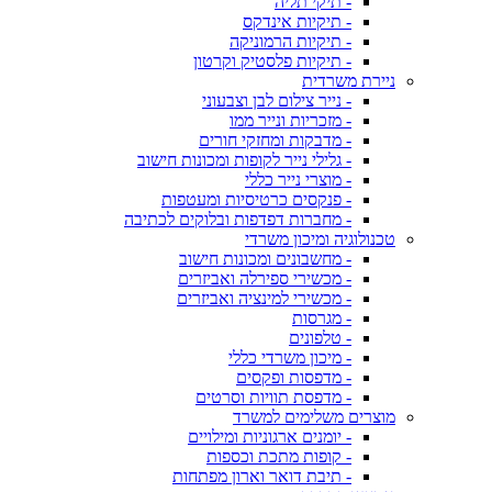
- תיקי תליה
- תיקיות אינדקס
- תיקיות הרמוניקה
- תיקיות פלסטיק וקרטון
ניירת משרדית
- נייר צילום לבן וצבעוני
- מזכריות ונייר ממו
- מדבקות ומחזקי חורים
- גלילי נייר לקופות ומכונות חישוב
- מוצרי נייר כללי
- פנקסים כרטיסיות ומעטפות
- מחברות דפדפות ובלוקים לכתיבה
טכנולוגיה ומיכון משרדי
- מחשבונים ומכונות חישוב
- מכשירי ספירלה ואביזרים
- מכשירי למינציה ואביזרים
- מגרסות
- טלפונים
- מיכון משרדי כללי
- מדפסות ופקסים
- מדפסת תוויות וסרטים
מוצרים משלימים למשרד
- יומנים ארגוניות ומילויים
- קופות מתכת וכספות
- תיבת דואר וארון מפתחות