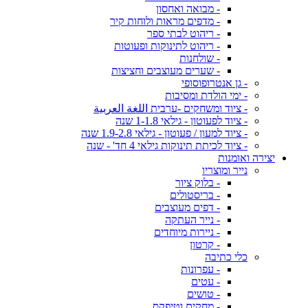
- מבואה ואחסון
- מדפים מראות ולוחות קיר
- ריהוט לבתי ספר
- ריהוט לתינוקות ופעוטות
- שולחנות
- שערים מעוצבים וחציצות
- גן אנטרופוסופי
- ימי הולדת ומסיבות
- ציוד ומשחקים -ערבית اللغة العربية
- ציוד לפעוטון - גילאי 1-1.8 שנה
- ציוד למעון / פעוטון - גילאי 1.9-2.8 שנה
- ציוד לכיתת תינוקות גילאי 4 חד' - שנה
יצירה ואומנות
נייר ומוצריו
- בלוק ציור
- בריסטולים
- דפים מעוצבים
- נייר העתקה
- ניירות מיוחדים
- קרטון
כלי כתיבה
- עפרונות
- עטים
- טושים
- מחקים וטיפקס