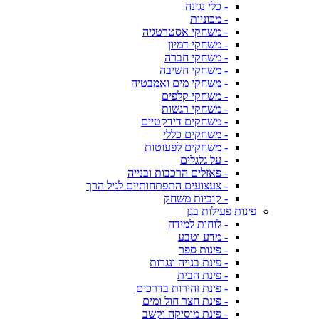
- כלי נגינה
- מכוניות
- משחקי אסטרטגיה
- משחקי דמיון
- משחקי חברה
- משחקי חשיבה
- משחקי מים ואמבטיה
- משחקי קלפים
- משחקי רגשות
- משחקים דידקטיים
- משחקים כללי
- משחקים לפעוטות
- על גלגלים
- פאזלים הרכבות ובנייה
- צעצועים התפתחותיים לגיל הרך
- קוביות משחק
פינות פעילות בגן
- לוחות למידה
- מדע וטבע
- פינות ספר
- פינת בנייה ונגרות
- פינת הבית
- פינת זהירות בדרכים
- פינת חצר חול ומים
- פינת מוסיקה וקשב