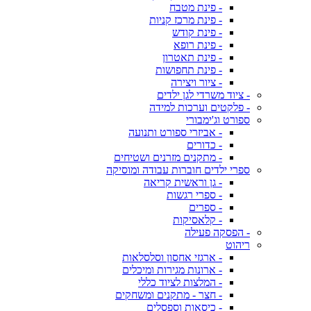
- פינת מטבח
- פינת מרכז קניות
- פינת קודש
- פינת רופא
- פינת תאטרון
- פינת תחפושות
- ציור ויצירה
- ציוד משרדי לגן ילדים
- פלקטים וערכות למידה
ספורט וג'ימבורי
- אביזרי ספורט ותנועה
- כדורים
- מתקנים מזרנים ושטיחים
ספרי ילדים חוברות עבודה ומוסיקה
- גן וראשית קריאה
- ספרי רגשות
- ספרים
- קלאסיקות
- הפסקה פעילה
ריהוט
- ארגזי אחסון וסלסלאות
- ארונות מגירות ומיכלים
- המלצות לציוד כללי
- חצר - מתקנים ומשחקים
- כיסאות וספסלים