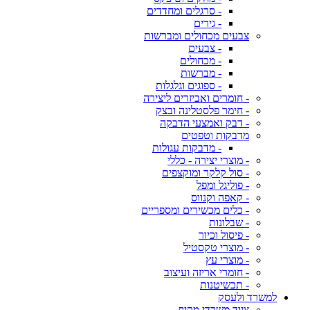
- סרגלים ומחדדים
- גירים
צבעים מכחולים ומברשות
- צבעים
- מכחולים
- מברשות
- ספוגים וגלגלות
- חומרים ואביזרים ליצירה
- חימר פלסטלינה ובצק
- דבק ואמצעי הדבקה
מדבקות וטפטים
- מדבקות עגולות
- מוצרי יצירה - כללי
- סול קלקר ומוקצפים
- פוליגל ומפל
- קאפה וקנווס
- כלים מכשירים ומספריים
- שבלונות
- פיסול וכיור
- מוצרי טקסטיל
- מוצרי עץ
- חומרי אריזה ועיצוב
- תכשיטנות
למשרד ולעסק
ציוד משרדי מקיף