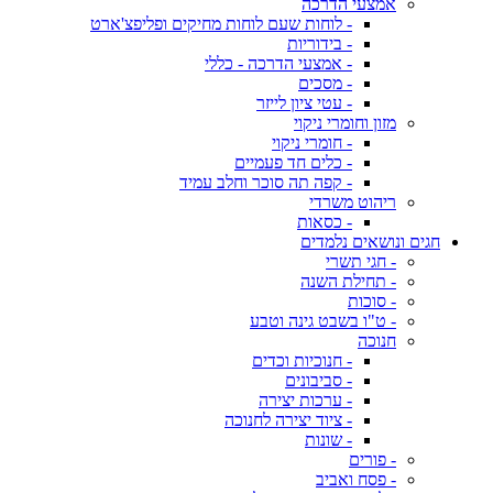
אמצעי הדרכה
- לוחות שעם לוחות מחיקים ופליפצ'ארט
- בידוריות
- אמצעי הדרכה - כללי
- מסכים
- עטי ציון לייזר
מזון וחומרי ניקוי
- חומרי ניקוי
- כלים חד פעמיים
- קפה תה סוכר וחלב עמיד
ריהוט משרדי
- כסאות
חגים ונושאים נלמדים
- חגי תשרי
- תחילת השנה
- סוכות
- ט"ו בשבט גינה וטבע
חנוכה
- חנוכיות וכדים
- סביבונים
- ערכות יצירה
- ציוד יצירה לחנוכה
- שונות
- פורים
- פסח ואביב