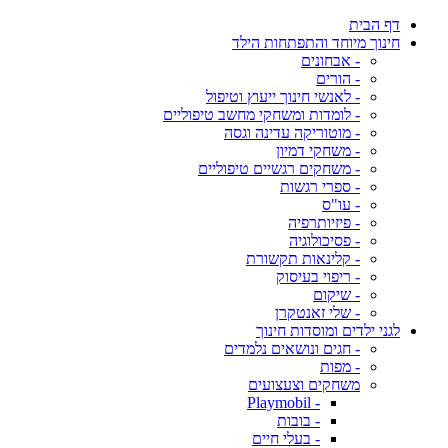
דף הבית
חינוך מיוחד והתפתחות הילד
- אבחונים
- הורים
- לאנשי חינוך ייעוץ וטיפול
- לומדות ומשחקי מחשב טיפוליים
- מוטוריקה עדינה וגסה
- משחקי דמיון
- משחקים רגשיים טיפוליים
- ספרי רגשות
- עו"ס
- פיזיותרפיה
- פסיכולוגיה
- קלינאות תקשורת
- ריפוי בעיסוק
- שיקום
- שלי זאנטקרן
לגני ילדים ומוסדות חינוך
- חגים ונושאים נלמדים
- מפות
משחקים וצעצועים
- Playmobil
- בובות
- בעלי חיים