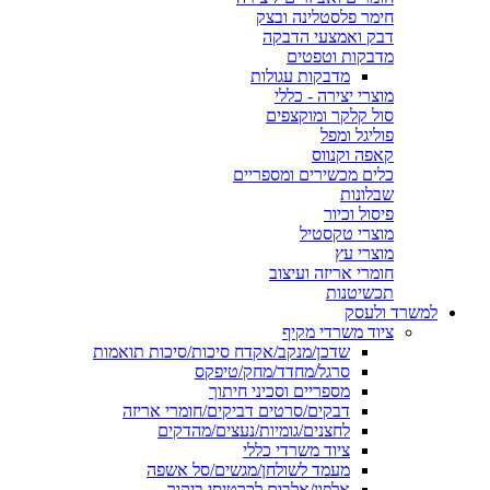
חימר פלסטלינה ובצק
דבק ואמצעי הדבקה
מדבקות וטפטים
מדבקות עגולות
מוצרי יצירה - כללי
סול קלקר ומוקצפים
פוליגל ומפל
קאפה וקנווס
כלים מכשירים ומספריים
שבלונות
פיסול וכיור
מוצרי טקסטיל
מוצרי עץ
חומרי אריזה ועיצוב
תכשיטנות
למשרד ולעסק
ציוד משרדי מקיף
שדכן/מנקב/אקדח סיכות/סיכות תואמות
סרגל/מחדד/מחק/טיפקס
מספריים וסכיני חיתוך
דבקים/סרטים דביקים/חומרי אריזה
לחצנים/גומיות/נעצים/מהדקים
ציוד משרדי כללי
מעמד לשולחן/מגשים/סל אשפה
אלפון/אלבום לכרטיסי ביקור