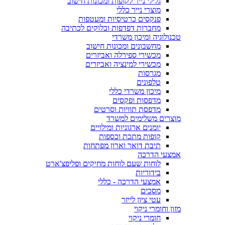
גלילי נייר לקופות ומכונות חישוב
מוצרי נייר כללי
פנקסים כרטיסיות ומעטפות
מחברות דפדפות ובלוקים לכתיבה
טכנולוגיה ומיכון משרדי
מחשבונים ומכונות חישוב
מכשירי ספירלה ואביזרים
מכשירי למינציה ואביזרים
מגרסות
טלפונים
מיכון משרדי כללי
מדפסות ופקסים
מדפסת תוויות וסרטים
מוצרים משלימים למשרד
יומנים ארגוניות ומילויים
קופות מתכת וכספות
תיבת דואר וארון מפתחות
אמצעי הדרכה
לוחות שעם לוחות מחיקים ופליפצ'ארט
בידוריות
אמצעי הדרכה - כללי
מסכים
עטי ציון לייזר
מזון וחומרי ניקוי
חומרי ניקוי