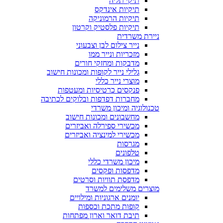
תיקי תליה
תיקיות אינדקס
תיקיות הרמוניקה
תיקיות פלסטיק וקרטון
ניירת משרדית
נייר צילום לבן וצבעוני
מזכריות ונייר ממו
מדבקות ומחזקי חורים
גלילי נייר לקופות ומכונות חישוב
מוצרי נייר כללי
פנקסים כרטיסיות ומעטפות
מחברות דפדפות ובלוקים לכתיבה
טכנולוגיה ומיכון משרדי
מחשבונים ומכונות חישוב
מכשירי ספירלה ואביזרים
מכשירי למינציה ואביזרים
מגרסות
טלפונים
מיכון משרדי כללי
מדפסות ופקסים
מדפסת תוויות וסרטים
מוצרים משלימים למשרד
יומנים ארגוניות ומילויים
קופות מתכת וכספות
תיבת דואר וארון מפתחות