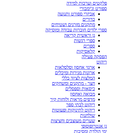
פלקטים וערכות למידה
ספורט וג'ימבורי
אביזרי ספורט ותנועה
כדורים
מתקנים מזרנים ושטיחים
ספרי ילדים חוברות עבודה ומוסיקה
גן וראשית קריאה
ספרי רגשות
ספרים
קלאסיקות
הפסקה פעילה
ריהוט
ארגזי אחסון וסלסלאות
ארונות מגירות ומיכלים
המלצות לציוד כללי
חצר - מתקנים ומשחקים
כיסאות וספסלים
מבואה ואחסון
מדפים מראות ולוחות קיר
ריהוט לבתי ספר
ריהוט לתינוקות ופעוטות
שולחנות
שערים מעוצבים וחציצות
גן אנטרופוסופי
ימי הולדת ומסיבות