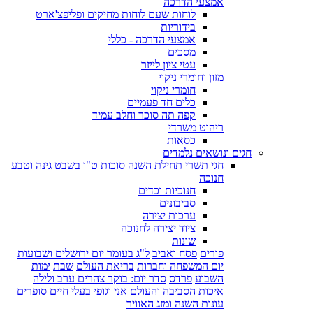
אמצעי הדרכה
לוחות שעם לוחות מחיקים ופליפצ'ארט
בידוריות
אמצעי הדרכה - כללי
מסכים
עטי ציון לייזר
מזון וחומרי ניקוי
חומרי ניקוי
כלים חד פעמיים
קפה תה סוכר וחלב עמיד
ריהוט משרדי
כסאות
חגים ונושאים נלמדים
חגי תשרי
תחילת השנה
סוכות
ט"ו בשבט גינה וטבע
חנוכה
חנוכיות וכדים
סביבונים
ערכות יצירה
ציוד יצירה לחנוכה
שונות
פורים
פסח ואביב
ל"ג בעומר יום ירושלים ושבועות
יום המשפחה וחברות
בריאת העולם
שבת
ימות
השבוע
פרדס
סדר יום: בוקר צהרים ערב ולילה
איכות הסביבה והעולם
אני וגופי
בעלי חיים
סופרים
עונות השנה ומזג האוויר