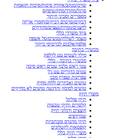
שדכן/מנקב/אקדח סיכות/סיכות תואמות
סרגל/מחדד/מחק/טיפקס
מספריים וסכיני חיתוך
דבקים/סרטים דביקים/חומרי אריזה
לחצנים/גומיות/נעצים/מהדקים
ציוד משרדי כללי
מעמד לשולחן/מגשים/סל אשפה
אלפון/אלבום לכרטיסי ביקור
מכשירי כתיבה
מילוי לעטים עט לדלפק
מכשירי כתיבה - כללי
עטי ראש בלבד עטים ראש סיכה
עטים כדוריים עט ג'ל
עפרונות ועפרון מכני
טושים ואביזרים ללוח מחיק
טושים לסימון והדגשה טושים לא מחיקים
מוצרי תיוק
תיקי פוליגל
קלסרים ותיקי טבעות
חוצצים ודגלוני תיוק
שמרדפים
תיקי מהנדס ומכתביות
קופסאות לקטלוגים
מוצרי תיוק כללי