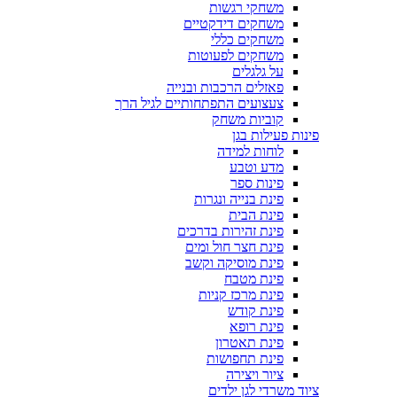
משחקי רגשות
משחקים דידקטיים
משחקים כללי
משחקים לפעוטות
על גלגלים
פאזלים הרכבות ובנייה
צעצועים התפתחותיים לגיל הרך
קוביות משחק
פינות פעילות בגן
לוחות למידה
מדע וטבע
פינות ספר
פינת בנייה ונגרות
פינת הבית
פינת זהירות בדרכים
פינת חצר חול ומים
פינת מוסיקה וקשב
פינת מטבח
פינת מרכז קניות
פינת קודש
פינת רופא
פינת תאטרון
פינת תחפושות
ציור ויצירה
ציוד משרדי לגן ילדים