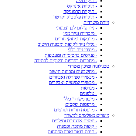
- תיקי תליה
- תיקיות אינדקס
- תיקיות הרמוניקה
- תיקיות פלסטיק וקרטון
ניירת משרדית
- נייר צילום לבן וצבעוני
- מזכריות ונייר ממו
- מדבקות ומחזקי חורים
- גלילי נייר לקופות ומכונות חישוב
- מוצרי נייר כללי
- פנקסים כרטיסיות ומעטפות
- מחברות דפדפות ובלוקים לכתיבה
טכנולוגיה ומיכון משרדי
- מחשבונים ומכונות חישוב
- מכשירי ספירלה ואביזרים
- מכשירי למינציה ואביזרים
- מגרסות
- טלפונים
- מיכון משרדי כללי
- מדפסות ופקסים
- מדפסת תוויות וסרטים
מוצרים משלימים למשרד
- יומנים ארגוניות ומילויים
- קופות מתכת וכספות
- תיבת דואר וארון מפתחות