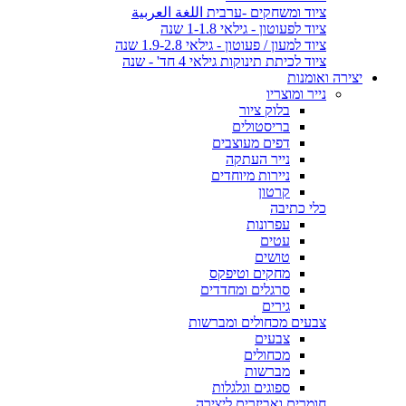
ציוד ומשחקים -ערבית اللغة العربية
ציוד לפעוטון - גילאי 1-1.8 שנה
ציוד למעון / פעוטון - גילאי 1.9-2.8 שנה
ציוד לכיתת תינוקות גילאי 4 חד' - שנה
יצירה ואומנות
נייר ומוצריו
בלוק ציור
בריסטולים
דפים מעוצבים
נייר העתקה
ניירות מיוחדים
קרטון
כלי כתיבה
עפרונות
עטים
טושים
מחקים וטיפקס
סרגלים ומחדדים
גירים
צבעים מכחולים ומברשות
צבעים
מכחולים
מברשות
ספוגים וגלגלות
חומרים ואביזרים ליצירה