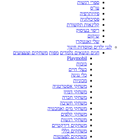
ספרי רגשות
עו"ס
פיזיותרפיה
פסיכולוגיה
קלינאות תקשורת
ריפוי בעיסוק
שיקום
שלי זאנטקרן
לגני ילדים ומוסדות חינוך
חגים ונושאים נלמדים
מפות
משחקים וצעצועים
Playmobil
בובות
בעלי חיים
כלי נגינה
מכוניות
משחקי אסטרטגיה
משחקי דמיון
משחקי חברה
משחקי חשיבה
משחקי מים ואמבטיה
משחקי קלפים
משחקי רגשות
משחקים דידקטיים
משחקים כללי
משחקים לפעוטות