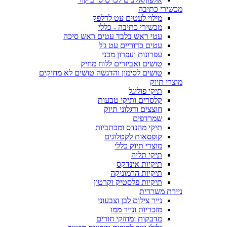
מכשירי כתיבה
מילוי לעטים עט לדלפק
מכשירי כתיבה - כללי
עטי ראש בלבד עטים ראש סיכה
עטים כדוריים עט ג'ל
עפרונות ועפרון מכני
טושים ואביזרים ללוח מחיק
טושים לסימון והדגשה טושים לא מחיקים
מוצרי תיוק
תיקי פוליגל
קלסרים ותיקי טבעות
חוצצים ודגלוני תיוק
שמרדפים
תיקי מהנדס ומכתביות
קופסאות לקטלוגים
מוצרי תיוק כללי
תיקי תליה
תיקיות אינדקס
תיקיות הרמוניקה
תיקיות פלסטיק וקרטון
ניירת משרדית
נייר צילום לבן וצבעוני
מזכריות ונייר ממו
מדבקות ומחזקי חורים