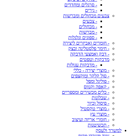
- סרגלים ומחדדים
- גירים
צבעים מכחולים ומברשות
- צבעים
- מכחולים
- מברשות
- ספוגים וגלגלות
- חומרים ואביזרים ליצירה
- חימר פלסטלינה ובצק
- דבק ואמצעי הדבקה
מדבקות וטפטים
- מדבקות עגולות
- מוצרי יצירה - כללי
- סול קלקר ומוקצפים
- פוליגל ומפל
- קאפה וקנווס
- כלים מכשירים ומספריים
- שבלונות
- פיסול וכיור
- מוצרי טקסטיל
- מוצרי עץ
- חומרי אריזה ועיצוב
- תכשיטנות
למשרד ולעסק
ציוד משרדי מקיף