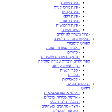
- פינת מטבח
- פינת מרכז קניות
- פינת קודש
- פינת רופא
- פינת תאטרון
- פינת תחפושות
- ציור ויצירה
- ציוד משרדי לגן ילדים
- פלקטים וערכות למידה
ספורט וג'ימבורי
- אביזרי ספורט ותנועה
- כדורים
- מתקנים מזרנים ושטיחים
ספרי ילדים חוברות עבודה ומוסיקה
- גן וראשית קריאה
- ספרי רגשות
- ספרים
- קלאסיקות
- הפסקה פעילה
ריהוט
- ארגזי אחסון וסלסלאות
- ארונות מגירות ומיכלים
- המלצות לציוד כללי
- חצר - מתקנים ומשחקים
- כיסאות וספסלים