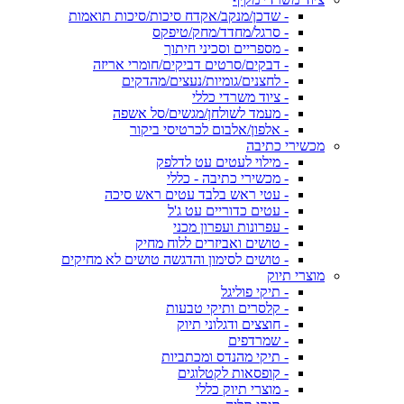
- שדכן/מנקב/אקדח סיכות/סיכות תואמות
- סרגל/מחדד/מחק/טיפקס
- מספריים וסכיני חיתוך
- דבקים/סרטים דביקים/חומרי אריזה
- לחצנים/גומיות/נעצים/מהדקים
- ציוד משרדי כללי
- מעמד לשולחן/מגשים/סל אשפה
- אלפון/אלבום לכרטיסי ביקור
מכשירי כתיבה
- מילוי לעטים עט לדלפק
- מכשירי כתיבה - כללי
- עטי ראש בלבד עטים ראש סיכה
- עטים כדוריים עט ג'ל
- עפרונות ועפרון מכני
- טושים ואביזרים ללוח מחיק
- טושים לסימון והדגשה טושים לא מחיקים
מוצרי תיוק
- תיקי פוליגל
- קלסרים ותיקי טבעות
- חוצצים ודגלוני תיוק
- שמרדפים
- תיקי מהנדס ומכתביות
- קופסאות לקטלוגים
- מוצרי תיוק כללי