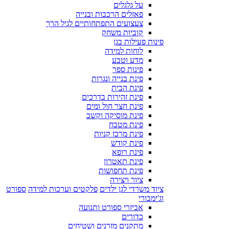
על גלגלים
פאזלים הרכבות ובנייה
צעצועים התפתחותיים לגיל הרך
קוביות משחק
פינות פעילות בגן
לוחות למידה
מדע וטבע
פינות ספר
פינת בנייה ונגרות
פינת הבית
פינת זהירות בדרכים
פינת חצר חול ומים
פינת מוסיקה וקשב
פינת מטבח
פינת מרכז קניות
פינת קודש
פינת רופא
פינת תאטרון
פינת תחפושות
ציור ויצירה
ציוד משרדי לגן ילדים
פלקטים וערכות למידה
ספורט
וג'ימבורי
אביזרי ספורט ותנועה
כדורים
מתקנים מזרנים ושטיחים