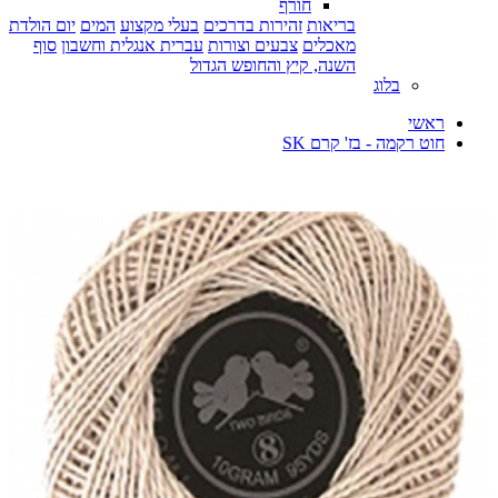
חורף
בריאות
זהירות בדרכים
בעלי מקצוע
המים
יום הולדת
מאכלים
צבעים וצורות
עברית אנגלית וחשבון
סוף
השנה, קיץ והחופש הגדול
בלוג
ראשי
חוט רקמה - בז' קרם SK