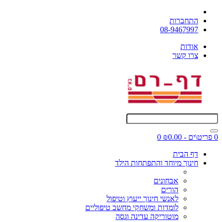
התחברות
08-9467997
אודות
צרו קשר
0 פריט\ים - ₪0.00
0
דף הבית
חינוך מיוחד והתפתחות הילד
אבחונים
הורים
לאנשי חינוך ייעוץ וטיפול
לומדות ומשחקי מחשב טיפוליים
מוטוריקה עדינה וגסה