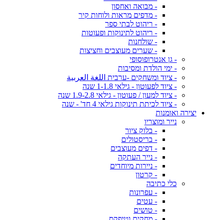
- מבואה ואחסון
- מדפים מראות ולוחות קיר
- ריהוט לבתי ספר
- ריהוט לתינוקות ופעוטות
- שולחנות
- שערים מעוצבים וחציצות
- גן אנטרופוסופי
- ימי הולדת ומסיבות
- ציוד ומשחקים -ערבית اللغة العربية
- ציוד לפעוטון - גילאי 1-1.8 שנה
- ציוד למעון / פעוטון - גילאי 1.9-2.8 שנה
- ציוד לכיתת תינוקות גילאי 4 חד' - שנה
יצירה ואומנות
נייר ומוצריו
- בלוק ציור
- בריסטולים
- דפים מעוצבים
- נייר העתקה
- ניירות מיוחדים
- קרטון
כלי כתיבה
- עפרונות
- עטים
- טושים
- מחקים וטיפקס