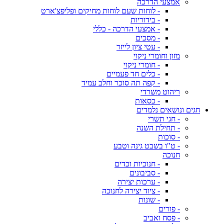
אמצעי הדרכה
- לוחות שעם לוחות מחיקים ופליפצ'ארט
- בידוריות
- אמצעי הדרכה - כללי
- מסכים
- עטי ציון לייזר
מזון וחומרי ניקוי
- חומרי ניקוי
- כלים חד פעמיים
- קפה תה סוכר וחלב עמיד
ריהוט משרדי
- כסאות
חגים ונושאים נלמדים
- חגי תשרי
- תחילת השנה
- סוכות
- ט"ו בשבט גינה וטבע
חנוכה
- חנוכיות וכדים
- סביבונים
- ערכות יצירה
- ציוד יצירה לחנוכה
- שונות
- פורים
- פסח ואביב