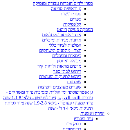
ספרי ילדים חוברות עבודה ומוסיקה
גן וראשית קריאה
ספרי רגשות
ספרים
קלאסיקות
הפסקה פעילה
ריהוט
ארגזי אחסון וסלסלאות
ארונות מגירות ומיכלים
המלצות לציוד כללי
חצר - מתקנים ומשחקים
כיסאות וספסלים
מבואה ואחסון
מדפים מראות ולוחות קיר
ריהוט לבתי ספר
ריהוט לתינוקות ופעוטות
שולחנות
שערים מעוצבים וחציצות
גן אנטרופוסופי
ימי הולדת ומסיבות
ציוד ומשחקים -
ערבית اللغة العربية
ציוד לפעוטון - גילאי 1-1.8 שנה
ציוד למעון / פעוטון - גילאי 1.9-2.8 שנה
ציוד לכיתת
תינוקות גילאי 4 חד' - שנה
יצירה ואומנות
נייר ומוצריו
בלוק ציור
בריסטולים