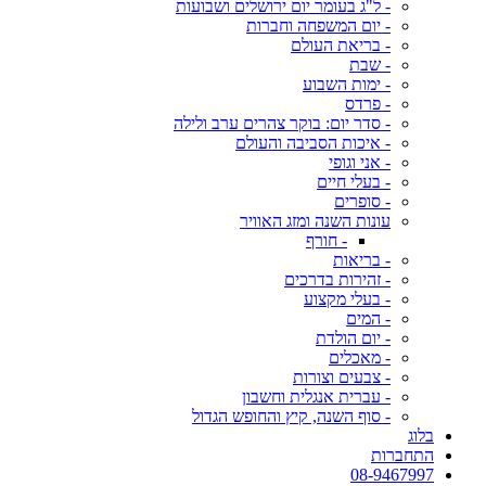
- ל"ג בעומר יום ירושלים ושבועות
- יום המשפחה וחברות
- בריאת העולם
- שבת
- ימות השבוע
- פרדס
- סדר יום: בוקר צהרים ערב ולילה
- איכות הסביבה והעולם
- אני וגופי
- בעלי חיים
- סופרים
עונות השנה ומזג האוויר
- חורף
- בריאות
- זהירות בדרכים
- בעלי מקצוע
- המים
- יום הולדת
- מאכלים
- צבעים וצורות
- עברית אנגלית וחשבון
- סוף השנה, קיץ והחופש הגדול
בלוג
התחברות
08-9467997