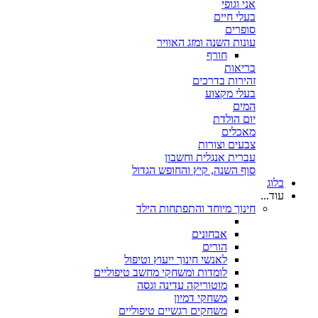
אני וגופי
בעלי חיים
סופרים
עונות השנה ומזג האוויר
חורף
בריאות
זהירות בדרכים
בעלי מקצוע
המים
יום הולדת
מאכלים
צבעים וצורות
עברית אנגלית וחשבון
סוף השנה, קיץ והחופש הגדול
בלוג
עוד...
חינוך מיוחד והתפתחות הילד
אבחונים
הורים
לאנשי חינוך ייעוץ וטיפול
לומדות ומשחקי מחשב טיפוליים
מוטוריקה עדינה וגסה
משחקי דמיון
משחקים רגשיים טיפוליים