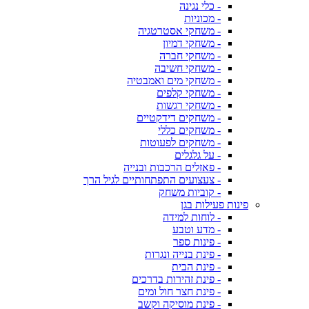
- כלי נגינה
- מכוניות
- משחקי אסטרטגיה
- משחקי דמיון
- משחקי חברה
- משחקי חשיבה
- משחקי מים ואמבטיה
- משחקי קלפים
- משחקי רגשות
- משחקים דידקטיים
- משחקים כללי
- משחקים לפעוטות
- על גלגלים
- פאזלים הרכבות ובנייה
- צעצועים התפתחותיים לגיל הרך
- קוביות משחק
פינות פעילות בגן
- לוחות למידה
- מדע וטבע
- פינות ספר
- פינת בנייה ונגרות
- פינת הבית
- פינת זהירות בדרכים
- פינת חצר חול ומים
- פינת מוסיקה וקשב