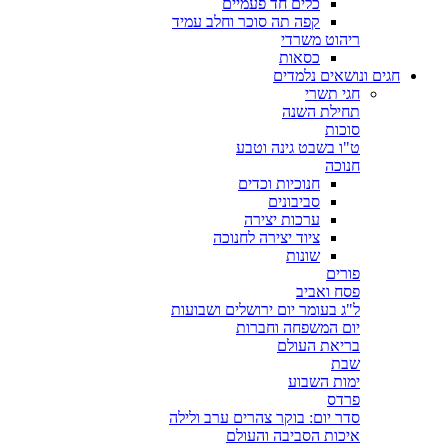
כלים חד פעמיים
קפה תה סוכר וחלב עמיד
ריהוט משרדי
כסאות
חגים ונושאים נלמדים
חגי תשרי
תחילת השנה
סוכות
ט"ו בשבט גינה וטבע
חנוכה
חנוכיות וכדים
סביבונים
ערכות יצירה
ציוד יצירה לחנוכה
שונות
פורים
פסח ואביב
ל"ג בעומר יום ירושלים ושבועות
יום המשפחה וחברות
בריאת העולם
שבת
ימות השבוע
פרדס
סדר יום: בוקר צהרים ערב ולילה
איכות הסביבה והעולם