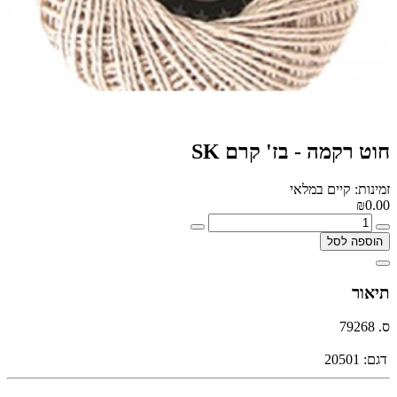
חוט רקמה - בז' קרם SK
זמינות: קיים במלאי
₪0.00
הוספה לסל
תיאור
ס. 79268
דגם:
20501