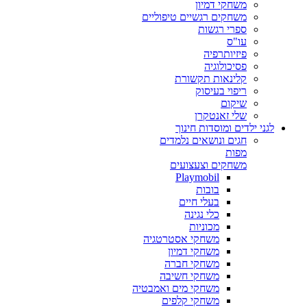
משחקי דמיון
משחקים רגשיים טיפוליים
ספרי רגשות
עו"ס
פיזיותרפיה
פסיכולוגיה
קלינאות תקשורת
ריפוי בעיסוק
שיקום
שלי זאנטקרן
לגני ילדים ומוסדות חינוך
חגים ונושאים נלמדים
מפות
משחקים וצעצועים
Playmobil
בובות
בעלי חיים
כלי נגינה
מכוניות
משחקי אסטרטגיה
משחקי דמיון
משחקי חברה
משחקי חשיבה
משחקי מים ואמבטיה
משחקי קלפים