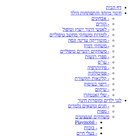
דף הבית
חינוך מיוחד והתפתחות הילד
- אבחונים
- הורים
- לאנשי חינוך ייעוץ וטיפול
- לומדות ומשחקי מחשב טיפוליים
- מוטוריקה עדינה וגסה
- משחקי דמיון
- משחקים רגשיים טיפוליים
- ספרי רגשות
- עו"ס
- פיזיותרפיה
- פסיכולוגיה
- קלינאות תקשורת
- ריפוי בעיסוק
- שיקום
- שלי זאנטקרן
לגני ילדים ומוסדות חינוך
- חגים ונושאים נלמדים
- מפות
משחקים וצעצועים
- Playmobil
- בובות
- בעלי חיים