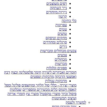
דפים מעוצבים
נייר העתקה
ניירות מיוחדים
קרטון
כלי כתיבה
עפרונות
עטים
טושים
מחקים וטיפקס
סרגלים ומחדדים
גירים
צבעים מכחולים ומברשות
צבעים
מכחולים
מברשות
ספוגים וגלגלות
חומרים ואביזרים ליצירה
חימר פלסטלינה ובצק
דבק
ואמצעי הדבקה
מדבקות וטפטים
מדבקות עגולות
מוצרי יצירה - כללי
סול קלקר ומוקצפים
פוליגל ומפל
קאפה וקנווס
כלים מכשירים ומספריים
שבלונות
פיסול וכיור
מוצרי טקסטיל
מוצרי עץ
חומרי אריזה
ועיצוב
תכשיטנות
למשרד ולעסק
ציוד משרדי מקיף