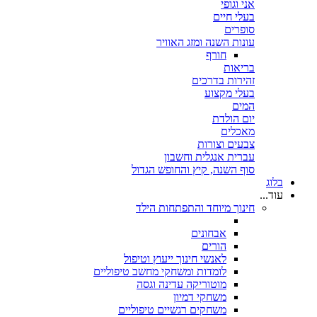
אני וגופי
בעלי חיים
סופרים
עונות השנה ומזג האוויר
חורף
בריאות
זהירות בדרכים
בעלי מקצוע
המים
יום הולדת
מאכלים
צבעים וצורות
עברית אנגלית וחשבון
סוף השנה, קיץ והחופש הגדול
בלוג
עוד...
חינוך מיוחד והתפתחות הילד
אבחונים
הורים
לאנשי חינוך ייעוץ וטיפול
לומדות ומשחקי מחשב טיפוליים
מוטוריקה עדינה וגסה
משחקי דמיון
משחקים רגשיים טיפוליים