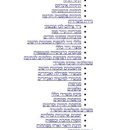
תיקי תליה
תיקיות אינדקס
תיקיות הרמוניקה
תיקיות פלסטיק וקרטון
ניירת משרדית
נייר צילום לבן וצבעוני
מזכריות ונייר ממו
מדבקות ומחזקי חורים
גלילי נייר לקופות ומכונות חישוב
מוצרי נייר כללי
פנקסים כרטיסיות ומעטפות
מחברות דפדפות ובלוקים לכתיבה
טכנולוגיה ומיכון משרדי
מחשבונים ומכונות חישוב
מכשירי ספירלה ואביזרים
מכשירי למינציה ואביזרים
מגרסות
טלפונים
מיכון משרדי כללי
מדפסות ופקסים
מדפסת תוויות וסרטים
מוצרים משלימים למשרד
יומנים ארגוניות ומילויים
קופות מתכת וכספות
תיבת דואר וארון מפתחות