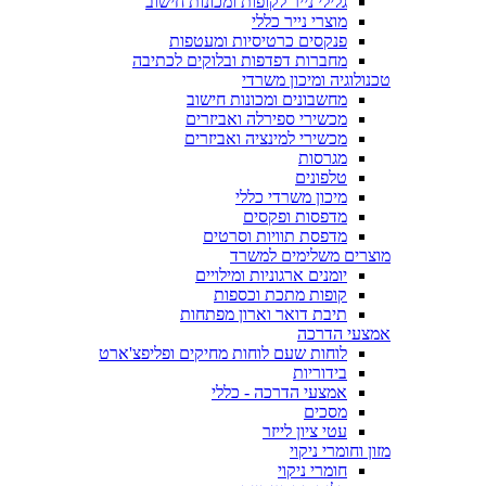
גלילי נייר לקופות ומכונות חישוב
מוצרי נייר כללי
פנקסים כרטיסיות ומעטפות
מחברות דפדפות ובלוקים לכתיבה
טכנולוגיה ומיכון משרדי
מחשבונים ומכונות חישוב
מכשירי ספירלה ואביזרים
מכשירי למינציה ואביזרים
מגרסות
טלפונים
מיכון משרדי כללי
מדפסות ופקסים
מדפסת תוויות וסרטים
מוצרים משלימים למשרד
יומנים ארגוניות ומילויים
קופות מתכת וכספות
תיבת דואר וארון מפתחות
אמצעי הדרכה
לוחות שעם לוחות מחיקים ופליפצ'ארט
בידוריות
אמצעי הדרכה - כללי
מסכים
עטי ציון לייזר
מזון וחומרי ניקוי
חומרי ניקוי