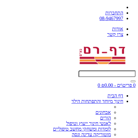
התחברות
08-9467997
אודות
צרו קשר
0 פריט\ים - ₪0.00
0
דף הבית
חינוך מיוחד והתפתחות הילד
אבחונים
הורים
לאנשי חינוך ייעוץ וטיפול
לומדות ומשחקי מחשב טיפוליים
מוטוריקה עדינה וגסה