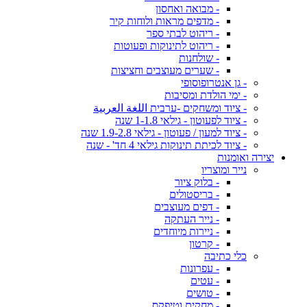
- מבואה ואחסון
- מדפים מראות ולוחות קיר
- ריהוט לבתי ספר
- ריהוט לתינוקות ופעוטות
- שולחנות
- שערים מעוצבים וחציצות
- גן אנטרופוסופי
- ימי הולדת ומסיבות
- ציוד ומשחקים -ערבית اللغة العربية
- ציוד לפעוטון - גילאי 1-1.8 שנה
- ציוד למעון / פעוטון - גילאי 1.9-2.8 שנה
- ציוד לכיתת תינוקות גילאי 4 חד' - שנה
יצירה ואומנות
נייר ומוצריו
- בלוק ציור
- בריסטולים
- דפים מעוצבים
- נייר העתקה
- ניירות מיוחדים
- קרטון
כלי כתיבה
- עפרונות
- עטים
- טושים
- מחקים וטיפקס