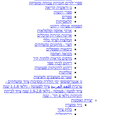
ספרי ילדים חוברות עבודה ומוסיקה
גן וראשית קריאה
ספרי רגשות
ספרים
קלאסיקות
הפסקה פעילה
ריהוט
ארגזי אחסון וסלסלאות
ארונות מגירות ומיכלים
המלצות לציוד כללי
חצר - מתקנים ומשחקים
כיסאות וספסלים
מבואה ואחסון
מדפים מראות ולוחות קיר
ריהוט לבתי ספר
ריהוט לתינוקות ופעוטות
שולחנות
שערים מעוצבים וחציצות
גן אנטרופוסופי
ימי הולדת ומסיבות
ציוד ומשחקים -
ערבית اللغة العربية
ציוד לפעוטון - גילאי 1-1.8 שנה
ציוד למעון / פעוטון - גילאי 1.9-2.8 שנה
ציוד לכיתת
תינוקות גילאי 4 חד' - שנה
יצירה ואומנות
נייר ומוצריו
בלוק ציור
בריסטולים