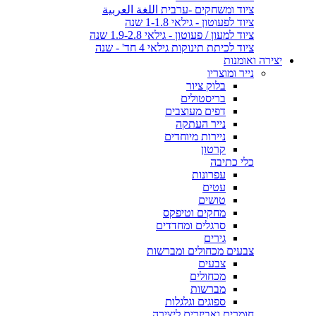
ציוד ומשחקים -ערבית اللغة العربية
ציוד לפעוטון - גילאי 1-1.8 שנה
ציוד למעון / פעוטון - גילאי 1.9-2.8 שנה
ציוד לכיתת תינוקות גילאי 4 חד' - שנה
יצירה ואומנות
נייר ומוצריו
בלוק ציור
בריסטולים
דפים מעוצבים
נייר העתקה
ניירות מיוחדים
קרטון
כלי כתיבה
עפרונות
עטים
טושים
מחקים וטיפקס
סרגלים ומחדדים
גירים
צבעים מכחולים ומברשות
צבעים
מכחולים
מברשות
ספוגים וגלגלות
חומרים ואביזרים ליצירה