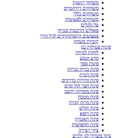
משחקי רגשות
משחקים דידקטיים
משחקים כללי
משחקים לפעוטות
על גלגלים
פאזלים הרכבות ובנייה
צעצועים התפתחותיים לגיל הרך
קוביות משחק
פינות פעילות בגן
לוחות למידה
מדע וטבע
פינות ספר
פינת בנייה ונגרות
פינת הבית
פינת זהירות בדרכים
פינת חצר חול ומים
פינת מוסיקה וקשב
פינת מטבח
פינת מרכז קניות
פינת קודש
פינת רופא
פינת תאטרון
פינת תחפושות
ציור ויצירה
ציוד משרדי לגן ילדים