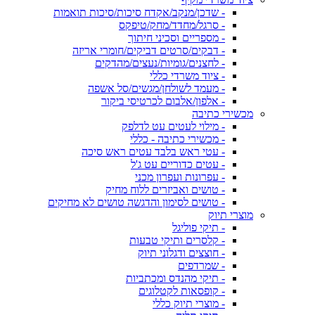
- שדכן/מנקב/אקדח סיכות/סיכות תואמות
- סרגל/מחדד/מחק/טיפקס
- מספריים וסכיני חיתוך
- דבקים/סרטים דביקים/חומרי אריזה
- לחצנים/גומיות/נעצים/מהדקים
- ציוד משרדי כללי
- מעמד לשולחן/מגשים/סל אשפה
- אלפון/אלבום לכרטיסי ביקור
מכשירי כתיבה
- מילוי לעטים עט לדלפק
- מכשירי כתיבה - כללי
- עטי ראש בלבד עטים ראש סיכה
- עטים כדוריים עט ג'ל
- עפרונות ועפרון מכני
- טושים ואביזרים ללוח מחיק
- טושים לסימון והדגשה טושים לא מחיקים
מוצרי תיוק
- תיקי פוליגל
- קלסרים ותיקי טבעות
- חוצצים ודגלוני תיוק
- שמרדפים
- תיקי מהנדס ומכתביות
- קופסאות לקטלוגים
- מוצרי תיוק כללי