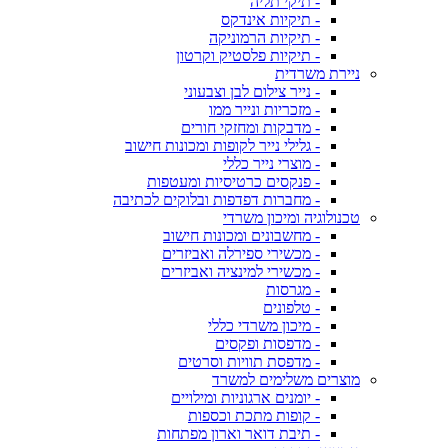
- תיקי תליה
- תיקיות אינדקס
- תיקיות הרמוניקה
- תיקיות פלסטיק וקרטון
ניירת משרדית
- נייר צילום לבן וצבעוני
- מזכריות ונייר ממו
- מדבקות ומחזקי חורים
- גלילי נייר לקופות ומכונות חישוב
- מוצרי נייר כללי
- פנקסים כרטיסיות ומעטפות
- מחברות דפדפות ובלוקים לכתיבה
טכנולוגיה ומיכון משרדי
- מחשבונים ומכונות חישוב
- מכשירי ספירלה ואביזרים
- מכשירי למינציה ואביזרים
- מגרסות
- טלפונים
- מיכון משרדי כללי
- מדפסות ופקסים
- מדפסת תוויות וסרטים
מוצרים משלימים למשרד
- יומנים ארגוניות ומילויים
- קופות מתכת וכספות
- תיבת דואר וארון מפתחות