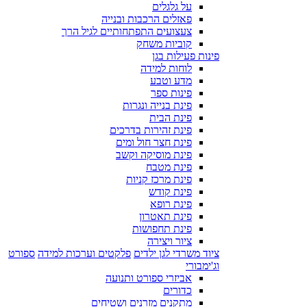
על גלגלים
פאזלים הרכבות ובנייה
צעצועים התפתחותיים לגיל הרך
קוביות משחק
פינות פעילות בגן
לוחות למידה
מדע וטבע
פינות ספר
פינת בנייה ונגרות
פינת הבית
פינת זהירות בדרכים
פינת חצר חול ומים
פינת מוסיקה וקשב
פינת מטבח
פינת מרכז קניות
פינת קודש
פינת רופא
פינת תאטרון
פינת תחפושות
ציור ויצירה
ציוד משרדי לגן ילדים
פלקטים וערכות למידה
ספורט
וג'ימבורי
אביזרי ספורט ותנועה
כדורים
מתקנים מזרנים ושטיחים