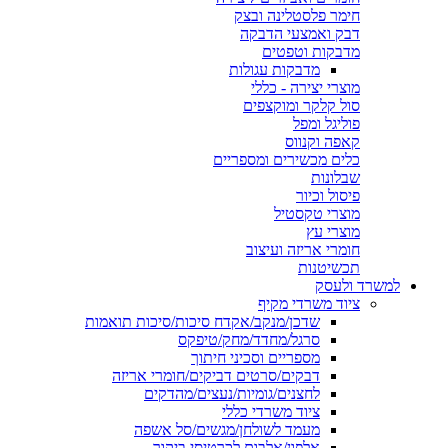
חימר פלסטלינה ובצק
דבק ואמצעי הדבקה
מדבקות וטפטים
מדבקות עגולות
מוצרי יצירה - כללי
סול קלקר ומוקצפים
פוליגל ומפל
קאפה וקנווס
כלים מכשירים ומספריים
שבלונות
פיסול וכיור
מוצרי טקסטיל
מוצרי עץ
חומרי אריזה ועיצוב
תכשיטנות
למשרד ולעסק
ציוד משרדי מקיף
שדכן/מנקב/אקדח סיכות/סיכות תואמות
סרגל/מחדד/מחק/טיפקס
מספריים וסכיני חיתוך
דבקים/סרטים דביקים/חומרי אריזה
לחצנים/גומיות/נעצים/מהדקים
ציוד משרדי כללי
מעמד לשולחן/מגשים/סל אשפה
אלפון/אלבום לכרטיסי ביקור