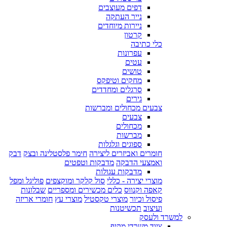
דפים מעוצבים
נייר העתקה
ניירות מיוחדים
קרטון
כלי כתיבה
עפרונות
עטים
טושים
מחקים וטיפקס
סרגלים ומחדדים
גירים
צבעים מכחולים ומברשות
צבעים
מכחולים
מברשות
ספוגים וגלגלות
חומרים ואביזרים ליצירה
חימר פלסטלינה ובצק
דבק
ואמצעי הדבקה
מדבקות וטפטים
מדבקות עגולות
מוצרי יצירה - כללי
סול קלקר ומוקצפים
פוליגל ומפל
קאפה וקנווס
כלים מכשירים ומספריים
שבלונות
פיסול וכיור
מוצרי טקסטיל
מוצרי עץ
חומרי אריזה
ועיצוב
תכשיטנות
למשרד ולעסק
ציוד משרדי מקיף