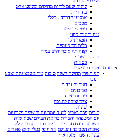
אמצעי הדרכה
לוחות שעם לוחות מחיקים ופליפצ'ארט
בידוריות
אמצעי הדרכה - כללי
מסכים
עטי ציון לייזר
מזון וחומרי ניקוי
חומרי ניקוי
כלים חד פעמיים
קפה תה סוכר וחלב עמיד
ריהוט משרדי
כסאות
חגים ונושאים נלמדים
חגי תשרי
תחילת השנה
סוכות
ט"ו בשבט גינה וטבע
חנוכה
חנוכיות וכדים
סביבונים
ערכות יצירה
ציוד יצירה לחנוכה
שונות
פורים
פסח ואביב
ל"ג בעומר יום ירושלים ושבועות
יום המשפחה וחברות
בריאת העולם
שבת
ימות
השבוע
פרדס
סדר יום: בוקר צהרים ערב ולילה
איכות הסביבה והעולם
אני וגופי
בעלי חיים
סופרים
עונות השנה ומזג האוויר