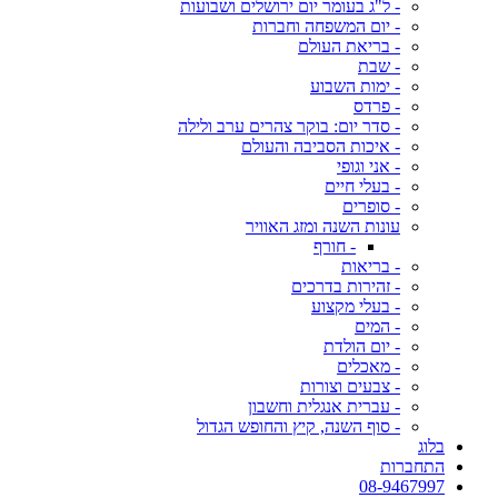
- ל"ג בעומר יום ירושלים ושבועות
- יום המשפחה וחברות
- בריאת העולם
- שבת
- ימות השבוע
- פרדס
- סדר יום: בוקר צהרים ערב ולילה
- איכות הסביבה והעולם
- אני וגופי
- בעלי חיים
- סופרים
עונות השנה ומזג האוויר
- חורף
- בריאות
- זהירות בדרכים
- בעלי מקצוע
- המים
- יום הולדת
- מאכלים
- צבעים וצורות
- עברית אנגלית וחשבון
- סוף השנה, קיץ והחופש הגדול
בלוג
התחברות
08-9467997