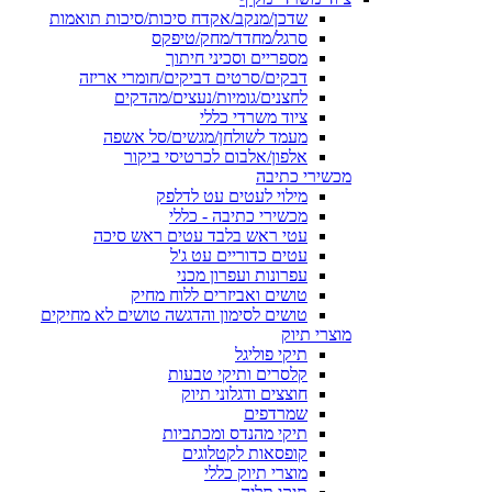
שדכן/מנקב/אקדח סיכות/סיכות תואמות
סרגל/מחדד/מחק/טיפקס
מספריים וסכיני חיתוך
דבקים/סרטים דביקים/חומרי אריזה
לחצנים/גומיות/נעצים/מהדקים
ציוד משרדי כללי
מעמד לשולחן/מגשים/סל אשפה
אלפון/אלבום לכרטיסי ביקור
מכשירי כתיבה
מילוי לעטים עט לדלפק
מכשירי כתיבה - כללי
עטי ראש בלבד עטים ראש סיכה
עטים כדוריים עט ג'ל
עפרונות ועפרון מכני
טושים ואביזרים ללוח מחיק
טושים לסימון והדגשה טושים לא מחיקים
מוצרי תיוק
תיקי פוליגל
קלסרים ותיקי טבעות
חוצצים ודגלוני תיוק
שמרדפים
תיקי מהנדס ומכתביות
קופסאות לקטלוגים
מוצרי תיוק כללי