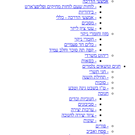
אמצעי הדרכה
- לוחות שעם לוחות מחיקים ופליפצ'ארט
- בידוריות
- אמצעי הדרכה - כללי
- מסכים
- עטי ציון לייזר
מזון וחומרי ניקוי
- חומרי ניקוי
- כלים חד פעמיים
- קפה תה סוכר וחלב עמיד
ריהוט משרדי
- כסאות
חגים ונושאים נלמדים
- חגי תשרי
- תחילת השנה
- סוכות
- ט"ו בשבט גינה וטבע
חנוכה
- חנוכיות וכדים
- סביבונים
- ערכות יצירה
- ציוד יצירה לחנוכה
- שונות
- פורים
- פסח ואביב