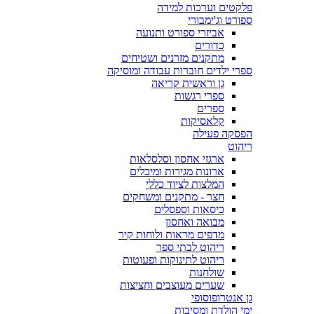
פלקטים וערכות למידה
ספורט וג'ימבורי
אביזרי ספורט ותנועה
כדורים
מתקנים מזרנים ושטיחים
ספרי ילדים חוברות עבודה ומוסיקה
גן וראשית קריאה
ספרי רגשות
ספרים
קלאסיקות
הפסקה פעילה
ריהוט
ארגזי אחסון וסלסלאות
ארונות מגירות ומיכלים
המלצות לציוד כללי
חצר - מתקנים ומשחקים
כיסאות וספסלים
מבואה ואחסון
מדפים מראות ולוחות קיר
ריהוט לבתי ספר
ריהוט לתינוקות ופעוטות
שולחנות
שערים מעוצבים וחציצות
גן אנטרופוסופי
ימי הולדת ומסיבות