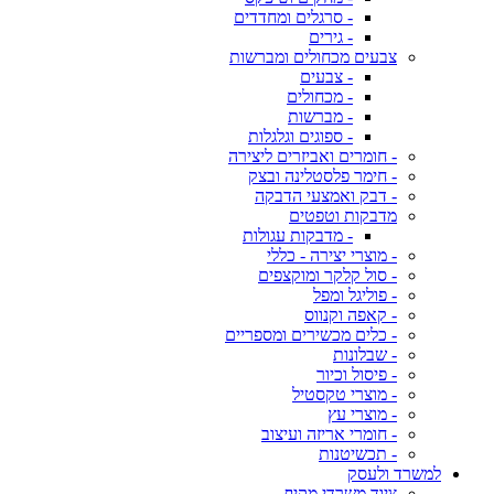
- סרגלים ומחדדים
- גירים
צבעים מכחולים ומברשות
- צבעים
- מכחולים
- מברשות
- ספוגים וגלגלות
- חומרים ואביזרים ליצירה
- חימר פלסטלינה ובצק
- דבק ואמצעי הדבקה
מדבקות וטפטים
- מדבקות עגולות
- מוצרי יצירה - כללי
- סול קלקר ומוקצפים
- פוליגל ומפל
- קאפה וקנווס
- כלים מכשירים ומספריים
- שבלונות
- פיסול וכיור
- מוצרי טקסטיל
- מוצרי עץ
- חומרי אריזה ועיצוב
- תכשיטנות
למשרד ולעסק
ציוד משרדי מקיף