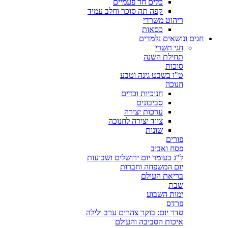
כלים חד פעמיים
קפה תה סוכר וחלב עמיד
ריהוט משרדי
כסאות
חגים ונושאים נלמדים
חגי תשרי
תחילת השנה
סוכות
ט"ו בשבט גינה וטבע
חנוכה
חנוכיות וכדים
סביבונים
ערכות יצירה
ציוד יצירה לחנוכה
שונות
פורים
פסח ואביב
ל"ג בעומר יום ירושלים ושבועות
יום המשפחה וחברות
בריאת העולם
שבת
ימות השבוע
פרדס
סדר יום: בוקר צהרים ערב ולילה
איכות הסביבה והעולם