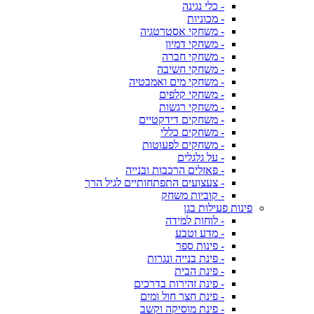
- כלי נגינה
- מכוניות
- משחקי אסטרטגיה
- משחקי דמיון
- משחקי חברה
- משחקי חשיבה
- משחקי מים ואמבטיה
- משחקי קלפים
- משחקי רגשות
- משחקים דידקטיים
- משחקים כללי
- משחקים לפעוטות
- על גלגלים
- פאזלים הרכבות ובנייה
- צעצועים התפתחותיים לגיל הרך
- קוביות משחק
פינות פעילות בגן
- לוחות למידה
- מדע וטבע
- פינות ספר
- פינת בנייה ונגרות
- פינת הבית
- פינת זהירות בדרכים
- פינת חצר חול ומים
- פינת מוסיקה וקשב