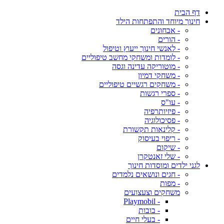
דף הבית
חינוך מיוחד והתפתחות הילד
- אבחונים
- הורים
- לאנשי חינוך ייעוץ וטיפול
- לומדות ומשחקי מחשב טיפוליים
- מוטוריקה עדינה וגסה
- משחקי דמיון
- משחקים רגשיים טיפוליים
- ספרי רגשות
- עו"ס
- פיזיותרפיה
- פסיכולוגיה
- קלינאות תקשורת
- ריפוי בעיסוק
- שיקום
- שלי זאנטקרן
לגני ילדים ומוסדות חינוך
- חגים ונושאים נלמדים
- מפות
משחקים וצעצועים
- Playmobil
- בובות
- בעלי חיים