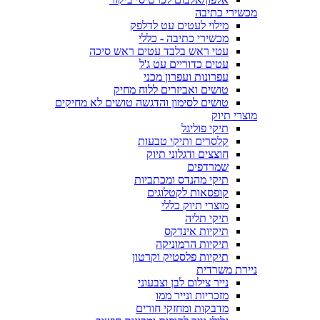
מכשירי כתיבה
מילוי לעטים עט לדלפק
מכשירי כתיבה - כללי
עטי ראש בלבד עטים ראש סיכה
עטים כדוריים עט ג'ל
עפרונות ועפרון מכני
טושים ואביזרים ללוח מחיק
טושים לסימון והדגשה טושים לא מחיקים
מוצרי תיוק
תיקי פוליגל
קלסרים ותיקי טבעות
חוצצים ודגלוני תיוק
שמרדפים
תיקי מהנדס ומכתביות
קופסאות לקטלוגים
מוצרי תיוק כללי
תיקי תליה
תיקיות אינדקס
תיקיות הרמוניקה
תיקיות פלסטיק וקרטון
ניירת משרדית
נייר צילום לבן וצבעוני
מזכריות ונייר ממו
מדבקות ומחזקי חורים