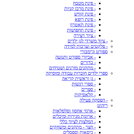
- פינת מטבח
- פינת מרכז קניות
- פינת קודש
- פינת רופא
- פינת תאטרון
- פינת תחפושות
- ציור ויצירה
- ציוד משרדי לגן ילדים
- פלקטים וערכות למידה
ספורט וג'ימבורי
- אביזרי ספורט ותנועה
- כדורים
- מתקנים מזרנים ושטיחים
ספרי ילדים חוברות עבודה ומוסיקה
- גן וראשית קריאה
- ספרי רגשות
- ספרים
- קלאסיקות
- הפסקה פעילה
ריהוט
- ארגזי אחסון וסלסלאות
- ארונות מגירות ומיכלים
- המלצות לציוד כללי
- חצר - מתקנים ומשחקים
- כיסאות וספסלים