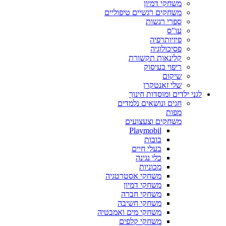
משחקי דמיון
משחקים רגשיים טיפוליים
ספרי רגשות
עו"ס
פיזיותרפיה
פסיכולוגיה
קלינאות תקשורת
ריפוי בעיסוק
שיקום
שלי זאנטקרן
לגני ילדים ומוסדות חינוך
חגים ונושאים נלמדים
מפות
משחקים וצעצועים
Playmobil
בובות
בעלי חיים
כלי נגינה
מכוניות
משחקי אסטרטגיה
משחקי דמיון
משחקי חברה
משחקי חשיבה
משחקי מים ואמבטיה
משחקי קלפים