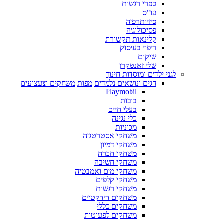
ספרי רגשות
עו"ס
פיזיותרפיה
פסיכולוגיה
קלינאות תקשורת
ריפוי בעיסוק
שיקום
שלי זאנטקרן
לגני ילדים ומוסדות חינוך
חגים ונושאים נלמדים
מפות
משחקים וצעצועים
Playmobil
בובות
בעלי חיים
כלי נגינה
מכוניות
משחקי אסטרטגיה
משחקי דמיון
משחקי חברה
משחקי חשיבה
משחקי מים ואמבטיה
משחקי קלפים
משחקי רגשות
משחקים דידקטיים
משחקים כללי
משחקים לפעוטות