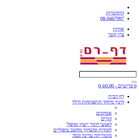
התחברות
08-9467997
אודות
צרו קשר
0 פריט\ים - ₪0.00
0
דף הבית
חינוך מיוחד והתפתחות הילד
אבחונים
הורים
לאנשי חינוך ייעוץ וטיפול
לומדות ומשחקי מחשב טיפוליים
מוטוריקה עדינה וגסה