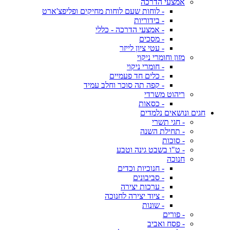
אמצעי הדרכה
- לוחות שעם לוחות מחיקים ופליפצ'ארט
- בידוריות
- אמצעי הדרכה - כללי
- מסכים
- עטי ציון לייזר
מזון וחומרי ניקוי
- חומרי ניקוי
- כלים חד פעמיים
- קפה תה סוכר וחלב עמיד
ריהוט משרדי
- כסאות
חגים ונושאים נלמדים
- חגי תשרי
- תחילת השנה
- סוכות
- ט"ו בשבט גינה וטבע
חנוכה
- חנוכיות וכדים
- סביבונים
- ערכות יצירה
- ציוד יצירה לחנוכה
- שונות
- פורים
- פסח ואביב