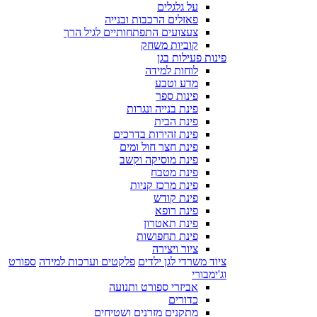
על גלגלים
פאזלים הרכבות ובנייה
צעצועים התפתחותיים לגיל הרך
קוביות משחק
פינות פעילות בגן
לוחות למידה
מדע וטבע
פינות ספר
פינת בנייה ונגרות
פינת הבית
פינת זהירות בדרכים
פינת חצר חול ומים
פינת מוסיקה וקשב
פינת מטבח
פינת מרכז קניות
פינת קודש
פינת רופא
פינת תאטרון
פינת תחפושות
ציור ויצירה
ציוד משרדי לגן ילדים
פלקטים וערכות למידה
ספורט
וג'ימבורי
אביזרי ספורט ותנועה
כדורים
מתקנים מזרנים ושטיחים