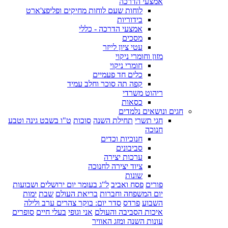
אמצעי הדרכה
לוחות שעם לוחות מחיקים ופליפצ'ארט
בידוריות
אמצעי הדרכה - כללי
מסכים
עטי ציון לייזר
מזון וחומרי ניקוי
חומרי ניקוי
כלים חד פעמיים
קפה תה סוכר וחלב עמיד
ריהוט משרדי
כסאות
חגים ונושאים נלמדים
חגי תשרי
תחילת השנה
סוכות
ט"ו בשבט גינה וטבע
חנוכה
חנוכיות וכדים
סביבונים
ערכות יצירה
ציוד יצירה לחנוכה
שונות
פורים
פסח ואביב
ל"ג בעומר יום ירושלים ושבועות
יום המשפחה וחברות
בריאת העולם
שבת
ימות
השבוע
פרדס
סדר יום: בוקר צהרים ערב ולילה
איכות הסביבה והעולם
אני וגופי
בעלי חיים
סופרים
עונות השנה ומזג האוויר