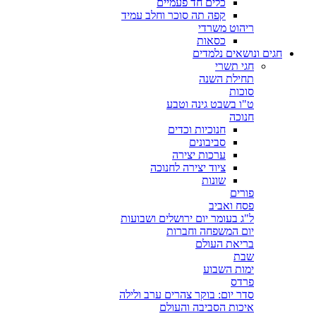
כלים חד פעמיים
קפה תה סוכר וחלב עמיד
ריהוט משרדי
כסאות
חגים ונושאים נלמדים
חגי תשרי
תחילת השנה
סוכות
ט"ו בשבט גינה וטבע
חנוכה
חנוכיות וכדים
סביבונים
ערכות יצירה
ציוד יצירה לחנוכה
שונות
פורים
פסח ואביב
ל"ג בעומר יום ירושלים ושבועות
יום המשפחה וחברות
בריאת העולם
שבת
ימות השבוע
פרדס
סדר יום: בוקר צהרים ערב ולילה
איכות הסביבה והעולם