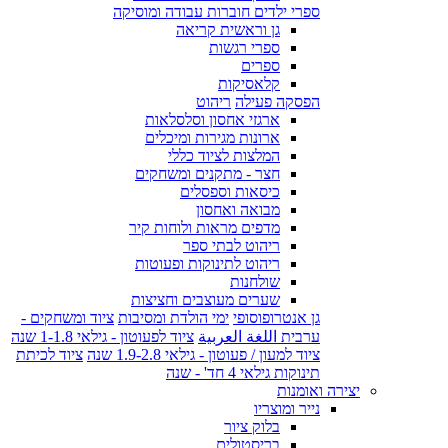
ספרי ילדים חוברות עבודה ומוסיקה
גן וראשית קריאה
ספרי רגשות
ספרים
קלאסיקות
הפסקה פעילה
ריהוט
ארגזי אחסון וסלסלאות
ארונות מגירות ומיכלים
המלצות לציוד כללי
חצר - מתקנים ומשחקים
כיסאות וספסלים
מבואה ואחסון
מדפים מראות ולוחות קיר
ריהוט לבתי ספר
ריהוט לתינוקות ופעוטות
שולחנות
שערים מעוצבים וחציצות
גן אנטרופוסופי
ימי הולדת ומסיבות
ציוד ומשחקים -
ערבית اللغة العربية
ציוד לפעוטון - גילאי 1-1.8 שנה
ציוד למעון / פעוטון - גילאי 1.9-2.8 שנה
ציוד לכיתת
תינוקות גילאי 4 חד' - שנה
יצירה ואומנות
נייר ומוצריו
בלוק ציור
בריסטולים