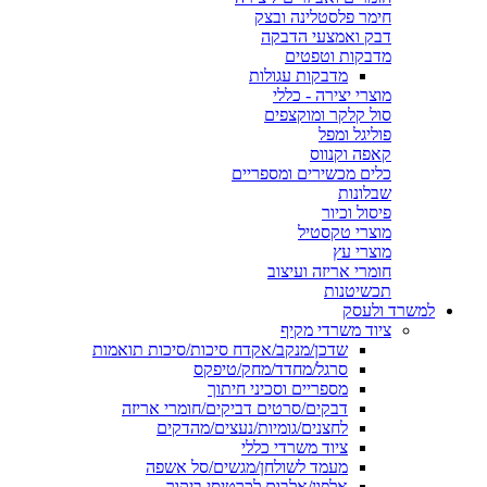
חימר פלסטלינה ובצק
דבק ואמצעי הדבקה
מדבקות וטפטים
מדבקות עגולות
מוצרי יצירה - כללי
סול קלקר ומוקצפים
פוליגל ומפל
קאפה וקנווס
כלים מכשירים ומספריים
שבלונות
פיסול וכיור
מוצרי טקסטיל
מוצרי עץ
חומרי אריזה ועיצוב
תכשיטנות
למשרד ולעסק
ציוד משרדי מקיף
שדכן/מנקב/אקדח סיכות/סיכות תואמות
סרגל/מחדד/מחק/טיפקס
מספריים וסכיני חיתוך
דבקים/סרטים דביקים/חומרי אריזה
לחצנים/גומיות/נעצים/מהדקים
ציוד משרדי כללי
מעמד לשולחן/מגשים/סל אשפה
אלפון/אלבום לכרטיסי ביקור