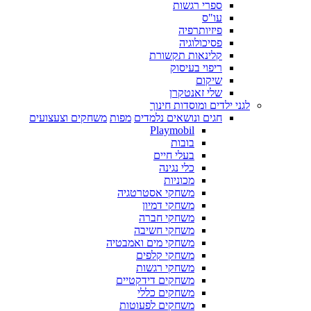
ספרי רגשות
עו"ס
פיזיותרפיה
פסיכולוגיה
קלינאות תקשורת
ריפוי בעיסוק
שיקום
שלי זאנטקרן
לגני ילדים ומוסדות חינוך
חגים ונושאים נלמדים
מפות
משחקים וצעצועים
Playmobil
בובות
בעלי חיים
כלי נגינה
מכוניות
משחקי אסטרטגיה
משחקי דמיון
משחקי חברה
משחקי חשיבה
משחקי מים ואמבטיה
משחקי קלפים
משחקי רגשות
משחקים דידקטיים
משחקים כללי
משחקים לפעוטות