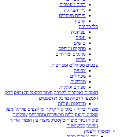
דפים מעוצבים
נייר העתקה
ניירות מיוחדים
קרטון
כלי כתיבה
עפרונות
עטים
טושים
מחקים וטיפקס
סרגלים ומחדדים
גירים
צבעים מכחולים ומברשות
צבעים
מכחולים
מברשות
ספוגים וגלגלות
חומרים ואביזרים ליצירה
חימר פלסטלינה ובצק
דבק
ואמצעי הדבקה
מדבקות וטפטים
מדבקות עגולות
מוצרי יצירה - כללי
סול קלקר ומוקצפים
פוליגל ומפל
קאפה וקנווס
כלים מכשירים ומספריים
שבלונות
פיסול וכיור
מוצרי טקסטיל
מוצרי עץ
חומרי אריזה
ועיצוב
תכשיטנות
למשרד ולעסק
ציוד משרדי מקיף