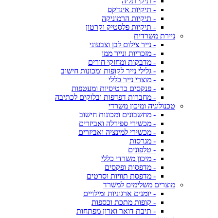
- תיקי תליה
- תיקיות אינדקס
- תיקיות הרמוניקה
- תיקיות פלסטיק וקרטון
ניירת משרדית
- נייר צילום לבן וצבעוני
- מזכריות ונייר ממו
- מדבקות ומחזקי חורים
- גלילי נייר לקופות ומכונות חישוב
- מוצרי נייר כללי
- פנקסים כרטיסיות ומעטפות
- מחברות דפדפות ובלוקים לכתיבה
טכנולוגיה ומיכון משרדי
- מחשבונים ומכונות חישוב
- מכשירי ספירלה ואביזרים
- מכשירי למינציה ואביזרים
- מגרסות
- טלפונים
- מיכון משרדי כללי
- מדפסות ופקסים
- מדפסת תוויות וסרטים
מוצרים משלימים למשרד
- יומנים ארגוניות ומילויים
- קופות מתכת וכספות
- תיבת דואר וארון מפתחות