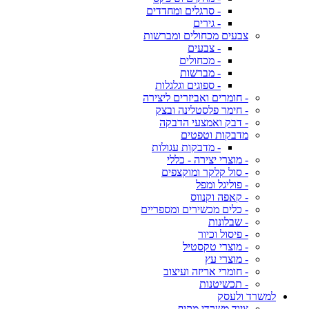
- סרגלים ומחדדים
- גירים
צבעים מכחולים ומברשות
- צבעים
- מכחולים
- מברשות
- ספוגים וגלגלות
- חומרים ואביזרים ליצירה
- חימר פלסטלינה ובצק
- דבק ואמצעי הדבקה
מדבקות וטפטים
- מדבקות עגולות
- מוצרי יצירה - כללי
- סול קלקר ומוקצפים
- פוליגל ומפל
- קאפה וקנווס
- כלים מכשירים ומספריים
- שבלונות
- פיסול וכיור
- מוצרי טקסטיל
- מוצרי עץ
- חומרי אריזה ועיצוב
- תכשיטנות
למשרד ולעסק
ציוד משרדי מקיף