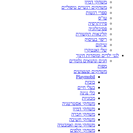
משחקי דמיון
משחקים רגשיים טיפוליים
ספרי רגשות
עו"ס
פיזיותרפיה
פסיכולוגיה
קלינאות תקשורת
ריפוי בעיסוק
שיקום
שלי זאנטקרן
לגני ילדים ומוסדות חינוך
חגים ונושאים נלמדים
מפות
משחקים וצעצועים
Playmobil
בובות
בעלי חיים
כלי נגינה
מכוניות
משחקי אסטרטגיה
משחקי דמיון
משחקי חברה
משחקי חשיבה
משחקי מים ואמבטיה
משחקי קלפים