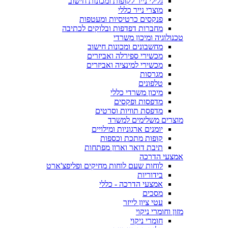
גלילי נייר לקופות ומכונות חישוב
מוצרי נייר כללי
פנקסים כרטיסיות ומעטפות
מחברות דפדפות ובלוקים לכתיבה
טכנולוגיה ומיכון משרדי
מחשבונים ומכונות חישוב
מכשירי ספירלה ואביזרים
מכשירי למינציה ואביזרים
מגרסות
טלפונים
מיכון משרדי כללי
מדפסות ופקסים
מדפסת תוויות וסרטים
מוצרים משלימים למשרד
יומנים ארגוניות ומילויים
קופות מתכת וכספות
תיבת דואר וארון מפתחות
אמצעי הדרכה
לוחות שעם לוחות מחיקים ופליפצ'ארט
בידוריות
אמצעי הדרכה - כללי
מסכים
עטי ציון לייזר
מזון וחומרי ניקוי
חומרי ניקוי