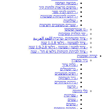
- מבואה ואחסון
- מדפים מראות ולוחות קיר
- ריהוט לבתי ספר
- ריהוט לתינוקות ופעוטות
- שולחנות
- שערים מעוצבים וחציצות
- גן אנטרופוסופי
- ימי הולדת ומסיבות
- ציוד ומשחקים -ערבית اللغة العربية
- ציוד לפעוטון - גילאי 1-1.8 שנה
- ציוד למעון / פעוטון - גילאי 1.9-2.8 שנה
- ציוד לכיתת תינוקות גילאי 4 חד' - שנה
יצירה ואומנות
נייר ומוצריו
- בלוק ציור
- בריסטולים
- דפים מעוצבים
- נייר העתקה
- ניירות מיוחדים
- קרטון
כלי כתיבה
- עפרונות
- עטים
- טושים
- מחקים וטיפקס