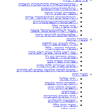
- שדכן/מנקב/אקדח סיכות/סיכות תואמות
- סרגל/מחדד/מחק/טיפקס
- מספריים וסכיני חיתוך
- דבקים/סרטים דביקים/חומרי אריזה
- לחצנים/גומיות/נעצים/מהדקים
- ציוד משרדי כללי
- מעמד לשולחן/מגשים/סל אשפה
- אלפון/אלבום לכרטיסי ביקור
מכשירי כתיבה
- מילוי לעטים עט לדלפק
- מכשירי כתיבה - כללי
- עטי ראש בלבד עטים ראש סיכה
- עטים כדוריים עט ג'ל
- עפרונות ועפרון מכני
- טושים ואביזרים ללוח מחיק
- טושים לסימון והדגשה טושים לא מחיקים
מוצרי תיוק
- תיקי פוליגל
- קלסרים ותיקי טבעות
- חוצצים ודגלוני תיוק
- שמרדפים
- תיקי מהנדס ומכתביות
- קופסאות לקטלוגים
- מוצרי תיוק כללי