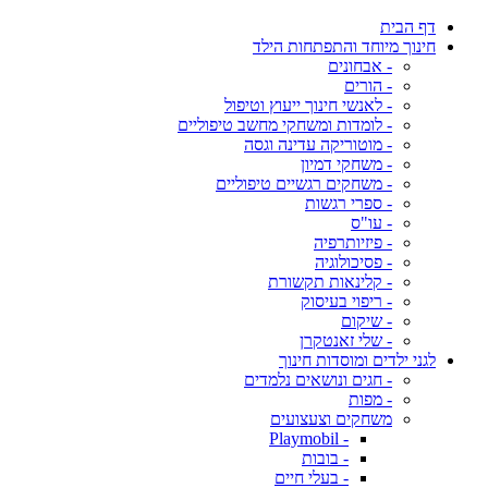
דף הבית
חינוך מיוחד והתפתחות הילד
- אבחונים
- הורים
- לאנשי חינוך ייעוץ וטיפול
- לומדות ומשחקי מחשב טיפוליים
- מוטוריקה עדינה וגסה
- משחקי דמיון
- משחקים רגשיים טיפוליים
- ספרי רגשות
- עו"ס
- פיזיותרפיה
- פסיכולוגיה
- קלינאות תקשורת
- ריפוי בעיסוק
- שיקום
- שלי זאנטקרן
לגני ילדים ומוסדות חינוך
- חגים ונושאים נלמדים
- מפות
משחקים וצעצועים
- Playmobil
- בובות
- בעלי חיים