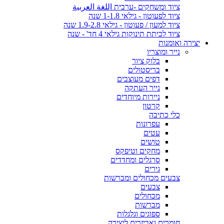
ציוד ומשחקים -ערבית اللغة العربية
ציוד לפעוטון - גילאי 1-1.8 שנה
ציוד למעון / פעוטון - גילאי 1.9-2.8 שנה
ציוד לכיתת תינוקות גילאי 4 חד' - שנה
יצירה ואומנות
נייר ומוצריו
בלוק ציור
בריסטולים
דפים מעוצבים
נייר העתקה
ניירות מיוחדים
קרטון
כלי כתיבה
עפרונות
עטים
טושים
מחקים וטיפקס
סרגלים ומחדדים
גירים
צבעים מכחולים ומברשות
צבעים
מכחולים
מברשות
ספוגים וגלגלות
חומרים ואביזרים ליצירה