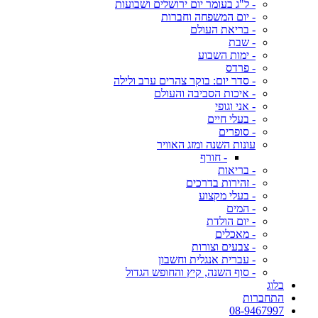
- ל"ג בעומר יום ירושלים ושבועות
- יום המשפחה וחברות
- בריאת העולם
- שבת
- ימות השבוע
- פרדס
- סדר יום: בוקר צהרים ערב ולילה
- איכות הסביבה והעולם
- אני וגופי
- בעלי חיים
- סופרים
עונות השנה ומזג האוויר
- חורף
- בריאות
- זהירות בדרכים
- בעלי מקצוע
- המים
- יום הולדת
- מאכלים
- צבעים וצורות
- עברית אנגלית וחשבון
- סוף השנה, קיץ והחופש הגדול
בלוג
התחברות
08-9467997