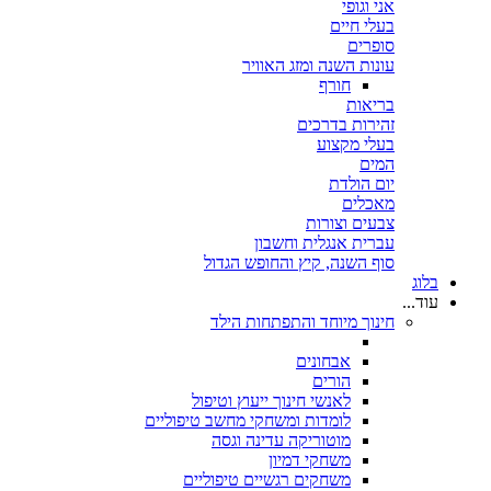
אני וגופי
בעלי חיים
סופרים
עונות השנה ומזג האוויר
חורף
בריאות
זהירות בדרכים
בעלי מקצוע
המים
יום הולדת
מאכלים
צבעים וצורות
עברית אנגלית וחשבון
סוף השנה, קיץ והחופש הגדול
בלוג
עוד...
חינוך מיוחד והתפתחות הילד
אבחונים
הורים
לאנשי חינוך ייעוץ וטיפול
לומדות ומשחקי מחשב טיפוליים
מוטוריקה עדינה וגסה
משחקי דמיון
משחקים רגשיים טיפוליים