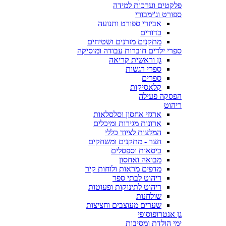
פלקטים וערכות למידה
ספורט וג'ימבורי
אביזרי ספורט ותנועה
כדורים
מתקנים מזרנים ושטיחים
ספרי ילדים חוברות עבודה ומוסיקה
גן וראשית קריאה
ספרי רגשות
ספרים
קלאסיקות
הפסקה פעילה
ריהוט
ארגזי אחסון וסלסלאות
ארונות מגירות ומיכלים
המלצות לציוד כללי
חצר - מתקנים ומשחקים
כיסאות וספסלים
מבואה ואחסון
מדפים מראות ולוחות קיר
ריהוט לבתי ספר
ריהוט לתינוקות ופעוטות
שולחנות
שערים מעוצבים וחציצות
גן אנטרופוסופי
ימי הולדת ומסיבות