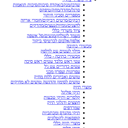
שדכן/מנקב/אקדח סיכות/סיכות תואמות
סרגל/מחדד/מחק/טיפקס
מספריים וסכיני חיתוך
דבקים/סרטים דביקים/חומרי אריזה
לחצנים/גומיות/נעצים/מהדקים
ציוד משרדי כללי
מעמד לשולחן/מגשים/סל אשפה
אלפון/אלבום לכרטיסי ביקור
מכשירי כתיבה
מילוי לעטים עט לדלפק
מכשירי כתיבה - כללי
עטי ראש בלבד עטים ראש סיכה
עטים כדוריים עט ג'ל
עפרונות ועפרון מכני
טושים ואביזרים ללוח מחיק
טושים לסימון והדגשה טושים לא מחיקים
מוצרי תיוק
תיקי פוליגל
קלסרים ותיקי טבעות
חוצצים ודגלוני תיוק
שמרדפים
תיקי מהנדס ומכתביות
קופסאות לקטלוגים
מוצרי תיוק כללי