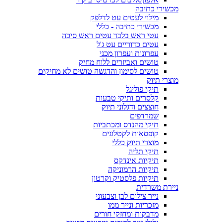
מכשירי כתיבה
מילוי לעטים עט לדלפק
מכשירי כתיבה - כללי
עטי ראש בלבד עטים ראש סיכה
עטים כדוריים עט ג'ל
עפרונות ועפרון מכני
טושים ואביזרים ללוח מחיק
טושים לסימון והדגשה טושים לא מחיקים
מוצרי תיוק
תיקי פוליגל
קלסרים ותיקי טבעות
חוצצים ודגלוני תיוק
שמרדפים
תיקי מהנדס ומכתביות
קופסאות לקטלוגים
מוצרי תיוק כללי
תיקי תליה
תיקיות אינדקס
תיקיות הרמוניקה
תיקיות פלסטיק וקרטון
ניירת משרדית
נייר צילום לבן וצבעוני
מזכריות ונייר ממו
מדבקות ומחזקי חורים