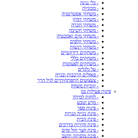
- כלי נגינה
- מכוניות
- משחקי אסטרטגיה
- משחקי דמיון
- משחקי חברה
- משחקי חשיבה
- משחקי מים ואמבטיה
- משחקי קלפים
- משחקי רגשות
- משחקים דידקטיים
- משחקים כללי
- משחקים לפעוטות
- על גלגלים
- פאזלים הרכבות ובנייה
- צעצועים התפתחותיים לגיל הרך
- קוביות משחק
פינות פעילות בגן
- לוחות למידה
- מדע וטבע
- פינות ספר
- פינת בנייה ונגרות
- פינת הבית
- פינת זהירות בדרכים
- פינת חצר חול ומים
- פינת מוסיקה וקשב