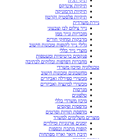
תיקי תליה
תיקיות אינדקס
תיקיות הרמוניקה
תיקיות פלסטיק וקרטון
ניירת משרדית
נייר צילום לבן וצבעוני
מזכריות ונייר ממו
מדבקות ומחזקי חורים
גלילי נייר לקופות ומכונות חישוב
מוצרי נייר כללי
פנקסים כרטיסיות ומעטפות
מחברות דפדפות ובלוקים לכתיבה
טכנולוגיה ומיכון משרדי
מחשבונים ומכונות חישוב
מכשירי ספירלה ואביזרים
מכשירי למינציה ואביזרים
מגרסות
טלפונים
מיכון משרדי כללי
מדפסות ופקסים
מדפסת תוויות וסרטים
מוצרים משלימים למשרד
יומנים ארגוניות ומילויים
קופות מתכת וכספות
תיבת דואר וארון מפתחות