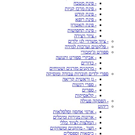
- פינת מטבח
- פינת מרכז קניות
- פינת קודש
- פינת רופא
- פינת תאטרון
- פינת תחפושות
- ציור ויצירה
- ציוד משרדי לגן ילדים
- פלקטים וערכות למידה
ספורט וג'ימבורי
- אביזרי ספורט ותנועה
- כדורים
- מתקנים מזרנים ושטיחים
ספרי ילדים חוברות עבודה ומוסיקה
- גן וראשית קריאה
- ספרי רגשות
- ספרים
- קלאסיקות
- הפסקה פעילה
ריהוט
- ארגזי אחסון וסלסלאות
- ארונות מגירות ומיכלים
- המלצות לציוד כללי
- חצר - מתקנים ומשחקים
- כיסאות וספסלים