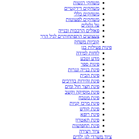
משחקי רגשות
משחקים דידקטיים
משחקים כללי
משחקים לפעוטות
על גלגלים
פאזלים הרכבות ובנייה
צעצועים התפתחותיים לגיל הרך
קוביות משחק
פינות פעילות בגן
לוחות למידה
מדע וטבע
פינות ספר
פינת בנייה ונגרות
פינת הבית
פינת זהירות בדרכים
פינת חצר חול ומים
פינת מוסיקה וקשב
פינת מטבח
פינת מרכז קניות
פינת קודש
פינת רופא
פינת תאטרון
פינת תחפושות
ציור ויצירה
ציוד משרדי לגן ילדים