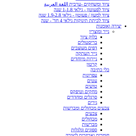
ציוד ומשחקים -ערבית اللغة العربية
ציוד לפעוטון - גילאי 1-1.8 שנה
ציוד למעון / פעוטון - גילאי 1.9-2.8 שנה
ציוד לכיתת תינוקות גילאי 4 חד' - שנה
יצירה ואומנות
נייר ומוצריו
בלוק ציור
בריסטולים
דפים מעוצבים
נייר העתקה
ניירות מיוחדים
קרטון
כלי כתיבה
עפרונות
עטים
טושים
מחקים וטיפקס
סרגלים ומחדדים
גירים
צבעים מכחולים ומברשות
צבעים
מכחולים
מברשות
ספוגים וגלגלות
חומרים ואביזרים ליצירה