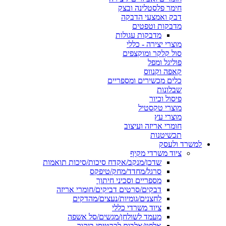
חימר פלסטלינה ובצק
דבק ואמצעי הדבקה
מדבקות וטפטים
מדבקות עגולות
מוצרי יצירה - כללי
סול קלקר ומוקצפים
פוליגל ומפל
קאפה וקנווס
כלים מכשירים ומספריים
שבלונות
פיסול וכיור
מוצרי טקסטיל
מוצרי עץ
חומרי אריזה ועיצוב
תכשיטנות
למשרד ולעסק
ציוד משרדי מקיף
שדכן/מנקב/אקדח סיכות/סיכות תואמות
סרגל/מחדד/מחק/טיפקס
מספריים וסכיני חיתוך
דבקים/סרטים דביקים/חומרי אריזה
לחצנים/גומיות/נעצים/מהדקים
ציוד משרדי כללי
מעמד לשולחן/מגשים/סל אשפה
אלפון/אלבום לכרטיסי ביקור