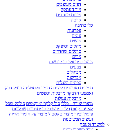
דפים מעוצבים
נייר העתקה
ניירות מיוחדים
קרטון
כלי כתיבה
עפרונות
עטים
טושים
מחקים וטיפקס
סרגלים ומחדדים
גירים
צבעים מכחולים ומברשות
צבעים
מכחולים
מברשות
ספוגים וגלגלות
חומרים ואביזרים ליצירה
חימר פלסטלינה ובצק
דבק
ואמצעי הדבקה
מדבקות וטפטים
מדבקות עגולות
מוצרי יצירה - כללי
סול קלקר ומוקצפים
פוליגל ומפל
קאפה וקנווס
כלים מכשירים ומספריים
שבלונות
פיסול וכיור
מוצרי טקסטיל
מוצרי עץ
חומרי אריזה
ועיצוב
תכשיטנות
למשרד ולעסק
ציוד משרדי מקיף