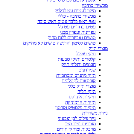
מכשירי כתיבה
מילוי לעטים עט לדלפק
מכשירי כתיבה - כללי
עטי ראש בלבד עטים ראש סיכה
עטים כדוריים עט ג'ל
עפרונות ועפרון מכני
טושים ואביזרים ללוח מחיק
טושים לסימון והדגשה טושים לא מחיקים
מוצרי תיוק
תיקי פוליגל
קלסרים ותיקי טבעות
חוצצים ודגלוני תיוק
שמרדפים
תיקי מהנדס ומכתביות
קופסאות לקטלוגים
מוצרי תיוק כללי
תיקי תליה
תיקיות אינדקס
תיקיות הרמוניקה
תיקיות פלסטיק וקרטון
ניירת משרדית
נייר צילום לבן וצבעוני
מזכריות ונייר ממו
מדבקות ומחזקי חורים