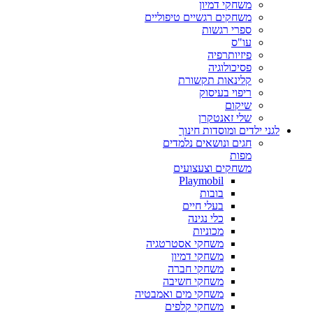
משחקי דמיון
משחקים רגשיים טיפוליים
ספרי רגשות
עו"ס
פיזיותרפיה
פסיכולוגיה
קלינאות תקשורת
ריפוי בעיסוק
שיקום
שלי זאנטקרן
לגני ילדים ומוסדות חינוך
חגים ונושאים נלמדים
מפות
משחקים וצעצועים
Playmobil
בובות
בעלי חיים
כלי נגינה
מכוניות
משחקי אסטרטגיה
משחקי דמיון
משחקי חברה
משחקי חשיבה
משחקי מים ואמבטיה
משחקי קלפים