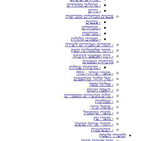
- סרגלים ומחדדים
- גירים
צבעים מכחולים ומברשות
- צבעים
- מכחולים
- מברשות
- ספוגים וגלגלות
- חומרים ואביזרים ליצירה
- חימר פלסטלינה ובצק
- דבק ואמצעי הדבקה
מדבקות וטפטים
- מדבקות עגולות
- מוצרי יצירה - כללי
- סול קלקר ומוקצפים
- פוליגל ומפל
- קאפה וקנווס
- כלים מכשירים ומספריים
- שבלונות
- פיסול וכיור
- מוצרי טקסטיל
- מוצרי עץ
- חומרי אריזה ועיצוב
- תכשיטנות
למשרד ולעסק
ציוד משרדי מקיף