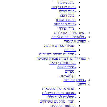
- פינת מטבח
- פינת מרכז קניות
- פינת קודש
- פינת רופא
- פינת תאטרון
- פינת תחפושות
- ציור ויצירה
- ציוד משרדי לגן ילדים
- פלקטים וערכות למידה
ספורט וג'ימבורי
- אביזרי ספורט ותנועה
- כדורים
- מתקנים מזרנים ושטיחים
ספרי ילדים חוברות עבודה ומוסיקה
- גן וראשית קריאה
- ספרי רגשות
- ספרים
- קלאסיקות
- הפסקה פעילה
ריהוט
- ארגזי אחסון וסלסלאות
- ארונות מגירות ומיכלים
- המלצות לציוד כללי
- חצר - מתקנים ומשחקים
- כיסאות וספסלים