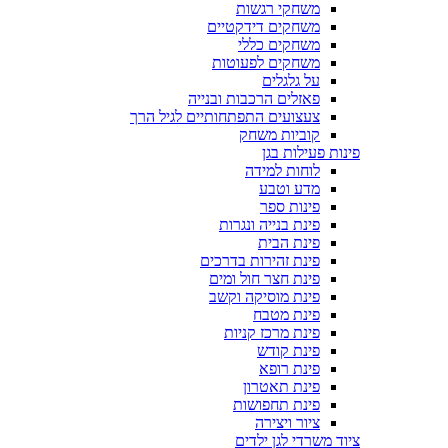
משחקי רגשות
משחקים דידקטיים
משחקים כללי
משחקים לפעוטות
על גלגלים
פאזלים הרכבות ובנייה
צעצועים התפתחותיים לגיל הרך
קוביות משחק
פינות פעילות בגן
לוחות למידה
מדע וטבע
פינות ספר
פינת בנייה ונגרות
פינת הבית
פינת זהירות בדרכים
פינת חצר חול ומים
פינת מוסיקה וקשב
פינת מטבח
פינת מרכז קניות
פינת קודש
פינת רופא
פינת תאטרון
פינת תחפושות
ציור ויצירה
ציוד משרדי לגן ילדים