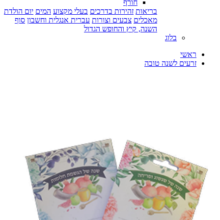
חורף
בריאות
זהירות בדרכים
בעלי מקצוע
המים
יום הולדת
מאכלים
צבעים וצורות
עברית אנגלית וחשבון
סוף
השנה, קיץ והחופש הגדול
בלוג
ראשי
זרעים לשנה טובה