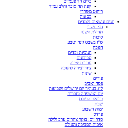
כלים חד פעמיים
קפה תה סוכר וחלב עמיד
ריהוט משרדי
כסאות
חגים ונושאים נלמדים
חגי תשרי
תחילת השנה
סוכות
ט"ו בשבט גינה וטבע
חנוכה
חנוכיות וכדים
סביבונים
ערכות יצירה
ציוד יצירה לחנוכה
שונות
פורים
פסח ואביב
ל"ג בעומר יום ירושלים ושבועות
יום המשפחה וחברות
בריאת העולם
שבת
ימות השבוע
פרדס
סדר יום: בוקר צהרים ערב ולילה
איכות הסביבה והעולם