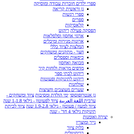
ספרי ילדים חוברות עבודה ומוסיקה
גן וראשית קריאה
ספרי רגשות
ספרים
קלאסיקות
הפסקה פעילה
ריהוט
ארגזי אחסון וסלסלאות
ארונות מגירות ומיכלים
המלצות לציוד כללי
חצר - מתקנים ומשחקים
כיסאות וספסלים
מבואה ואחסון
מדפים מראות ולוחות קיר
ריהוט לבתי ספר
ריהוט לתינוקות ופעוטות
שולחנות
שערים מעוצבים וחציצות
גן אנטרופוסופי
ימי הולדת ומסיבות
ציוד ומשחקים -
ערבית اللغة العربية
ציוד לפעוטון - גילאי 1-1.8 שנה
ציוד למעון / פעוטון - גילאי 1.9-2.8 שנה
ציוד לכיתת
תינוקות גילאי 4 חד' - שנה
יצירה ואומנות
נייר ומוצריו
בלוק ציור
בריסטולים