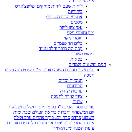
אמצעי הדרכה
לוחות שעם לוחות מחיקים ופליפצ'ארט
בידוריות
אמצעי הדרכה - כללי
מסכים
עטי ציון לייזר
מזון וחומרי ניקוי
חומרי ניקוי
כלים חד פעמיים
קפה תה סוכר וחלב עמיד
ריהוט משרדי
כסאות
חגים ונושאים נלמדים
חגי תשרי
תחילת השנה
סוכות
ט"ו בשבט גינה וטבע
חנוכה
חנוכיות וכדים
סביבונים
ערכות יצירה
ציוד יצירה לחנוכה
שונות
פורים
פסח ואביב
ל"ג בעומר יום ירושלים ושבועות
יום המשפחה וחברות
בריאת העולם
שבת
ימות
השבוע
פרדס
סדר יום: בוקר צהרים ערב ולילה
איכות הסביבה והעולם
אני וגופי
בעלי חיים
סופרים
עונות השנה ומזג האוויר