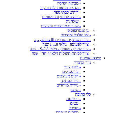
- מבואה ואחסון
- מדפים מראות ולוחות קיר
- ריהוט לבתי ספר
- ריהוט לתינוקות ופעוטות
- שולחנות
- שערים מעוצבים וחציצות
- גן אנטרופוסופי
- ימי הולדת ומסיבות
- ציוד ומשחקים -ערבית اللغة العربية
- ציוד לפעוטון - גילאי 1-1.8 שנה
- ציוד למעון / פעוטון - גילאי 1.9-2.8 שנה
- ציוד לכיתת תינוקות גילאי 4 חד' - שנה
יצירה ואומנות
נייר ומוצריו
- בלוק ציור
- בריסטולים
- דפים מעוצבים
- נייר העתקה
- ניירות מיוחדים
- קרטון
כלי כתיבה
- עפרונות
- עטים
- טושים
- מחקים וטיפקס