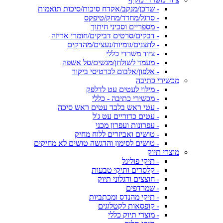
- שדכן/מנקב/אקדח סיכות/סיכות תואמות
- סרגל/מחדד/מחק/טיפקס
- מספריים וסכיני חיתוך
- דבקים/סרטים דביקים/חומרי אריזה
- לחצנים/גומיות/נעצים/מהדקים
- ציוד משרדי כללי
- מעמד לשולחן/מגשים/סל אשפה
- אלפון/אלבום לכרטיסי ביקור
מכשירי כתיבה
- מילוי לעטים עט לדלפק
- מכשירי כתיבה - כללי
- עטי ראש בלבד עטים ראש סיכה
- עטים כדוריים עט ג'ל
- עפרונות ועפרון מכני
- טושים ואביזרים ללוח מחיק
- טושים לסימון והדגשה טושים לא מחיקים
מוצרי תיוק
- תיקי פוליגל
- קלסרים ותיקי טבעות
- חוצצים ודגלוני תיוק
- שמרדפים
- תיקי מהנדס ומכתביות
- קופסאות לקטלוגים
- מוצרי תיוק כללי