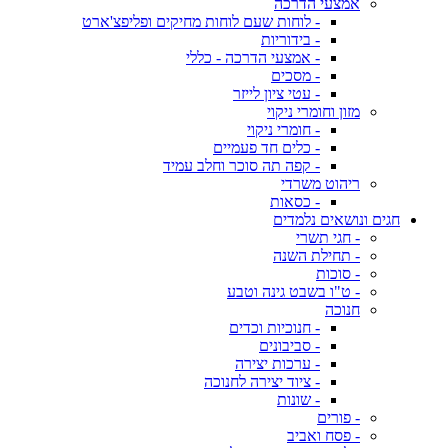
אמצעי הדרכה
- לוחות שעם לוחות מחיקים ופליפצ'ארט
- בידוריות
- אמצעי הדרכה - כללי
- מסכים
- עטי ציון לייזר
מזון וחומרי ניקוי
- חומרי ניקוי
- כלים חד פעמיים
- קפה תה סוכר וחלב עמיד
ריהוט משרדי
- כסאות
חגים ונושאים נלמדים
- חגי תשרי
- תחילת השנה
- סוכות
- ט"ו בשבט גינה וטבע
חנוכה
- חנוכיות וכדים
- סביבונים
- ערכות יצירה
- ציוד יצירה לחנוכה
- שונות
- פורים
- פסח ואביב