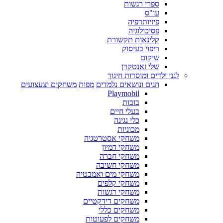
ספרי רגשות
עו"ס
פיזיותרפיה
פסיכולוגיה
קלינאות תקשורת
ריפוי בעיסוק
שיקום
שלי זאנטקרן
לגני ילדים ומוסדות חינוך
חגים ונושאים נלמדים
מפות
משחקים וצעצועים
Playmobil
בובות
בעלי חיים
כלי נגינה
מכוניות
משחקי אסטרטגיה
משחקי דמיון
משחקי חברה
משחקי חשיבה
משחקי מים ואמבטיה
משחקי קלפים
משחקי רגשות
משחקים דידקטיים
משחקים כללי
משחקים לפעוטות