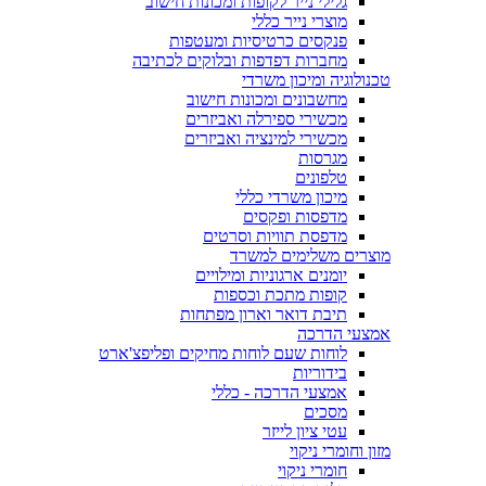
גלילי נייר לקופות ומכונות חישוב
מוצרי נייר כללי
פנקסים כרטיסיות ומעטפות
מחברות דפדפות ובלוקים לכתיבה
טכנולוגיה ומיכון משרדי
מחשבונים ומכונות חישוב
מכשירי ספירלה ואביזרים
מכשירי למינציה ואביזרים
מגרסות
טלפונים
מיכון משרדי כללי
מדפסות ופקסים
מדפסת תוויות וסרטים
מוצרים משלימים למשרד
יומנים ארגוניות ומילויים
קופות מתכת וכספות
תיבת דואר וארון מפתחות
אמצעי הדרכה
לוחות שעם לוחות מחיקים ופליפצ'ארט
בידוריות
אמצעי הדרכה - כללי
מסכים
עטי ציון לייזר
מזון וחומרי ניקוי
חומרי ניקוי