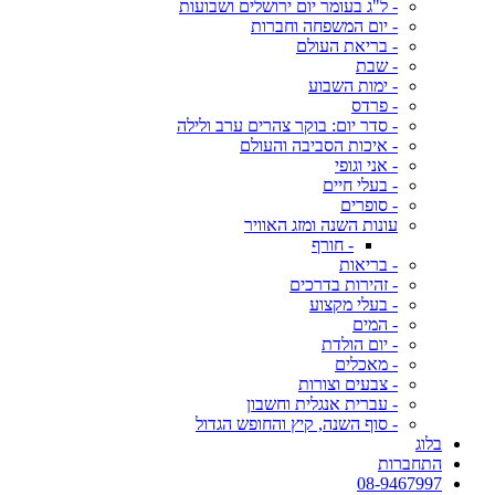
- ל"ג בעומר יום ירושלים ושבועות
- יום המשפחה וחברות
- בריאת העולם
- שבת
- ימות השבוע
- פרדס
- סדר יום: בוקר צהרים ערב ולילה
- איכות הסביבה והעולם
- אני וגופי
- בעלי חיים
- סופרים
עונות השנה ומזג האוויר
- חורף
- בריאות
- זהירות בדרכים
- בעלי מקצוע
- המים
- יום הולדת
- מאכלים
- צבעים וצורות
- עברית אנגלית וחשבון
- סוף השנה, קיץ והחופש הגדול
בלוג
התחברות
08-9467997