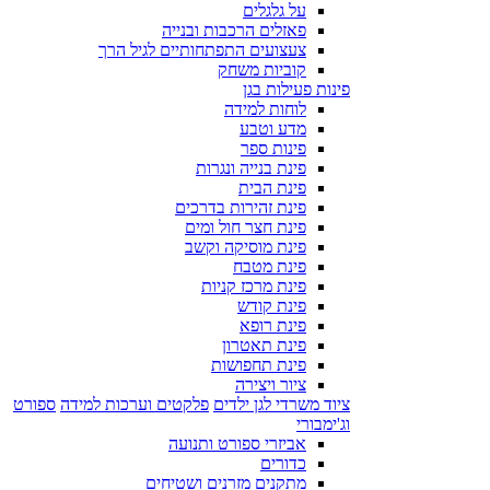
על גלגלים
פאזלים הרכבות ובנייה
צעצועים התפתחותיים לגיל הרך
קוביות משחק
פינות פעילות בגן
לוחות למידה
מדע וטבע
פינות ספר
פינת בנייה ונגרות
פינת הבית
פינת זהירות בדרכים
פינת חצר חול ומים
פינת מוסיקה וקשב
פינת מטבח
פינת מרכז קניות
פינת קודש
פינת רופא
פינת תאטרון
פינת תחפושות
ציור ויצירה
ציוד משרדי לגן ילדים
פלקטים וערכות למידה
ספורט
וג'ימבורי
אביזרי ספורט ותנועה
כדורים
מתקנים מזרנים ושטיחים