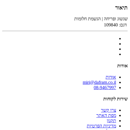
תיאור
שגשוג ופריחה | הגשמת חלומות
דגם:
109840
אודות
אודות
miri@dafram.co.il
08-9467997
שירות לקוחות
צרו קשר
מפת האתר
תקנון
מדיניות הפרטיות