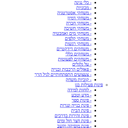
- כלי נגינה
- מכוניות
- משחקי אסטרטגיה
- משחקי דמיון
- משחקי חברה
- משחקי חשיבה
- משחקי מים ואמבטיה
- משחקי קלפים
- משחקי רגשות
- משחקים דידקטיים
- משחקים כללי
- משחקים לפעוטות
- על גלגלים
- פאזלים הרכבות ובנייה
- צעצועים התפתחותיים לגיל הרך
- קוביות משחק
פינות פעילות בגן
- לוחות למידה
- מדע וטבע
- פינות ספר
- פינת בנייה ונגרות
- פינת הבית
- פינת זהירות בדרכים
- פינת חצר חול ומים
- פינת מוסיקה וקשב