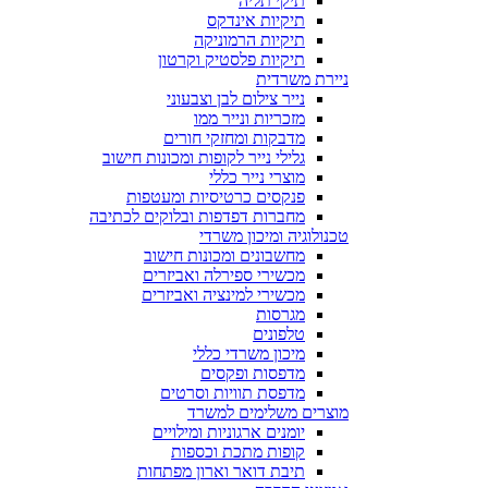
תיקי תליה
תיקיות אינדקס
תיקיות הרמוניקה
תיקיות פלסטיק וקרטון
ניירת משרדית
נייר צילום לבן וצבעוני
מזכריות ונייר ממו
מדבקות ומחזקי חורים
גלילי נייר לקופות ומכונות חישוב
מוצרי נייר כללי
פנקסים כרטיסיות ומעטפות
מחברות דפדפות ובלוקים לכתיבה
טכנולוגיה ומיכון משרדי
מחשבונים ומכונות חישוב
מכשירי ספירלה ואביזרים
מכשירי למינציה ואביזרים
מגרסות
טלפונים
מיכון משרדי כללי
מדפסות ופקסים
מדפסת תוויות וסרטים
מוצרים משלימים למשרד
יומנים ארגוניות ומילויים
קופות מתכת וכספות
תיבת דואר וארון מפתחות