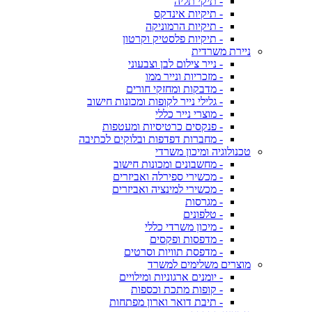
- תיקי תליה
- תיקיות אינדקס
- תיקיות הרמוניקה
- תיקיות פלסטיק וקרטון
ניירת משרדית
- נייר צילום לבן וצבעוני
- מזכריות ונייר ממו
- מדבקות ומחזקי חורים
- גלילי נייר לקופות ומכונות חישוב
- מוצרי נייר כללי
- פנקסים כרטיסיות ומעטפות
- מחברות דפדפות ובלוקים לכתיבה
טכנולוגיה ומיכון משרדי
- מחשבונים ומכונות חישוב
- מכשירי ספירלה ואביזרים
- מכשירי למינציה ואביזרים
- מגרסות
- טלפונים
- מיכון משרדי כללי
- מדפסות ופקסים
- מדפסת תוויות וסרטים
מוצרים משלימים למשרד
- יומנים ארגוניות ומילויים
- קופות מתכת וכספות
- תיבת דואר וארון מפתחות