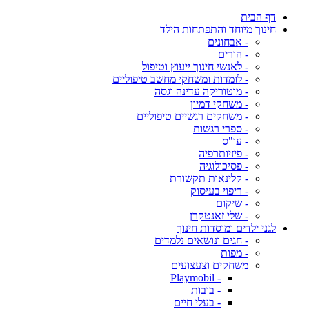
דף הבית
חינוך מיוחד והתפתחות הילד
- אבחונים
- הורים
- לאנשי חינוך ייעוץ וטיפול
- לומדות ומשחקי מחשב טיפוליים
- מוטוריקה עדינה וגסה
- משחקי דמיון
- משחקים רגשיים טיפוליים
- ספרי רגשות
- עו"ס
- פיזיותרפיה
- פסיכולוגיה
- קלינאות תקשורת
- ריפוי בעיסוק
- שיקום
- שלי זאנטקרן
לגני ילדים ומוסדות חינוך
- חגים ונושאים נלמדים
- מפות
משחקים וצעצועים
- Playmobil
- בובות
- בעלי חיים