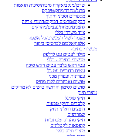
שדכן/מנקב/אקדח סיכות/סיכות תואמות
סרגל/מחדד/מחק/טיפקס
מספריים וסכיני חיתוך
דבקים/סרטים דביקים/חומרי אריזה
לחצנים/גומיות/נעצים/מהדקים
ציוד משרדי כללי
מעמד לשולחן/מגשים/סל אשפה
אלפון/אלבום לכרטיסי ביקור
מכשירי כתיבה
מילוי לעטים עט לדלפק
מכשירי כתיבה - כללי
עטי ראש בלבד עטים ראש סיכה
עטים כדוריים עט ג'ל
עפרונות ועפרון מכני
טושים ואביזרים ללוח מחיק
טושים לסימון והדגשה טושים לא מחיקים
מוצרי תיוק
תיקי פוליגל
קלסרים ותיקי טבעות
חוצצים ודגלוני תיוק
שמרדפים
תיקי מהנדס ומכתביות
קופסאות לקטלוגים
מוצרי תיוק כללי