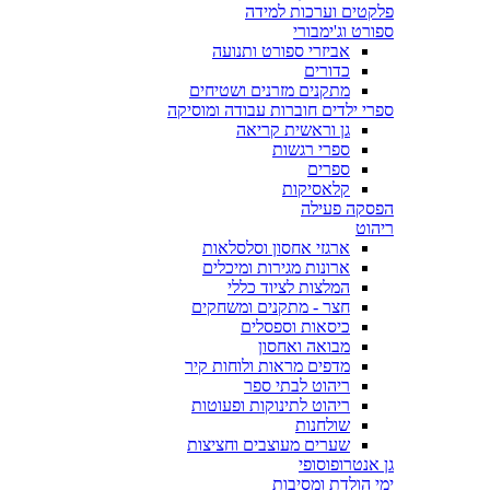
פלקטים וערכות למידה
ספורט וג'ימבורי
אביזרי ספורט ותנועה
כדורים
מתקנים מזרנים ושטיחים
ספרי ילדים חוברות עבודה ומוסיקה
גן וראשית קריאה
ספרי רגשות
ספרים
קלאסיקות
הפסקה פעילה
ריהוט
ארגזי אחסון וסלסלאות
ארונות מגירות ומיכלים
המלצות לציוד כללי
חצר - מתקנים ומשחקים
כיסאות וספסלים
מבואה ואחסון
מדפים מראות ולוחות קיר
ריהוט לבתי ספר
ריהוט לתינוקות ופעוטות
שולחנות
שערים מעוצבים וחציצות
גן אנטרופוסופי
ימי הולדת ומסיבות