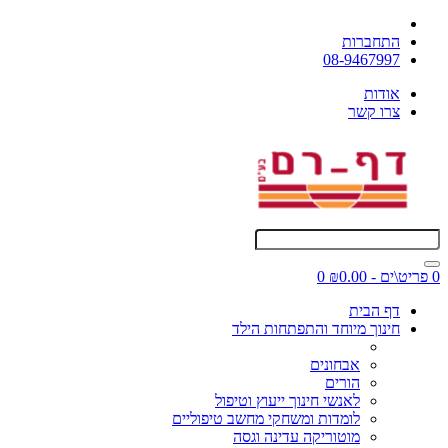
התחברות
08-9467997
אודות
צרו קשר
0 פריט\ים - ₪0.00
0
דף הבית
חינוך מיוחד והתפתחות הילד
אבחונים
הורים
לאנשי חינוך ייעוץ וטיפול
לומדות ומשחקי מחשב טיפוליים
מוטוריקה עדינה וגסה