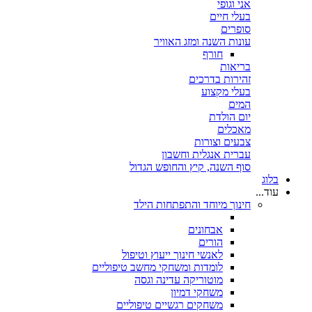
אני וגופי
בעלי חיים
סופרים
עונות השנה ומזג האוויר
חורף
בריאות
זהירות בדרכים
בעלי מקצוע
המים
יום הולדת
מאכלים
צבעים וצורות
עברית אנגלית וחשבון
סוף השנה, קיץ והחופש הגדול
בלוג
עוד...
חינוך מיוחד והתפתחות הילד
אבחונים
הורים
לאנשי חינוך ייעוץ וטיפול
לומדות ומשחקי מחשב טיפוליים
מוטוריקה עדינה וגסה
משחקי דמיון
משחקים רגשיים טיפוליים