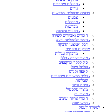
- סרגלים ומחדדים
- גירים
צבעים מכחולים ומברשות
- צבעים
- מכחולים
- מברשות
- ספוגים וגלגלות
- חומרים ואביזרים ליצירה
- חימר פלסטלינה ובצק
- דבק ואמצעי הדבקה
מדבקות וטפטים
- מדבקות עגולות
- מוצרי יצירה - כללי
- סול קלקר ומוקצפים
- פוליגל ומפל
- קאפה וקנווס
- כלים מכשירים ומספריים
- שבלונות
- פיסול וכיור
- מוצרי טקסטיל
- מוצרי עץ
- חומרי אריזה ועיצוב
- תכשיטנות
למשרד ולעסק
ציוד משרדי מקיף