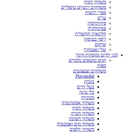
משחקי דמיון
משחקים רגשיים טיפוליים
ספרי רגשות
עו"ס
פיזיותרפיה
פסיכולוגיה
קלינאות תקשורת
ריפוי בעיסוק
שיקום
שלי זאנטקרן
לגני ילדים ומוסדות חינוך
חגים ונושאים נלמדים
מפות
משחקים וצעצועים
Playmobil
בובות
בעלי חיים
כלי נגינה
מכוניות
משחקי אסטרטגיה
משחקי דמיון
משחקי חברה
משחקי חשיבה
משחקי מים ואמבטיה
משחקי קלפים