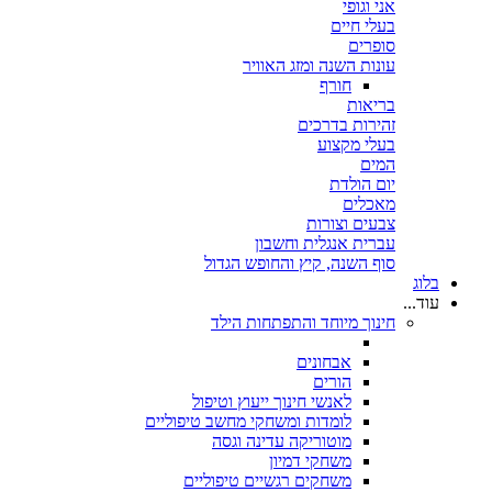
אני וגופי
בעלי חיים
סופרים
עונות השנה ומזג האוויר
חורף
בריאות
זהירות בדרכים
בעלי מקצוע
המים
יום הולדת
מאכלים
צבעים וצורות
עברית אנגלית וחשבון
סוף השנה, קיץ והחופש הגדול
בלוג
עוד...
חינוך מיוחד והתפתחות הילד
אבחונים
הורים
לאנשי חינוך ייעוץ וטיפול
לומדות ומשחקי מחשב טיפוליים
מוטוריקה עדינה וגסה
משחקי דמיון
משחקים רגשיים טיפוליים