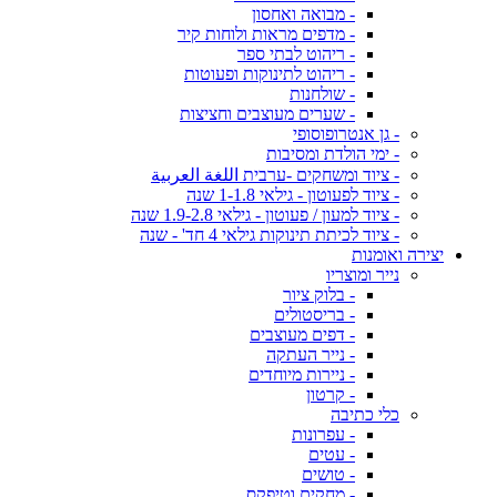
- מבואה ואחסון
- מדפים מראות ולוחות קיר
- ריהוט לבתי ספר
- ריהוט לתינוקות ופעוטות
- שולחנות
- שערים מעוצבים וחציצות
- גן אנטרופוסופי
- ימי הולדת ומסיבות
- ציוד ומשחקים -ערבית اللغة العربية
- ציוד לפעוטון - גילאי 1-1.8 שנה
- ציוד למעון / פעוטון - גילאי 1.9-2.8 שנה
- ציוד לכיתת תינוקות גילאי 4 חד' - שנה
יצירה ואומנות
נייר ומוצריו
- בלוק ציור
- בריסטולים
- דפים מעוצבים
- נייר העתקה
- ניירות מיוחדים
- קרטון
כלי כתיבה
- עפרונות
- עטים
- טושים
- מחקים וטיפקס