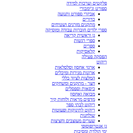
פלקטים וערכות למידה
ספורט וג'ימבורי
אביזרי ספורט ותנועה
כדורים
מתקנים מזרנים ושטיחים
ספרי ילדים חוברות עבודה ומוסיקה
גן וראשית קריאה
ספרי רגשות
ספרים
קלאסיקות
הפסקה פעילה
ריהוט
ארגזי אחסון וסלסלאות
ארונות מגירות ומיכלים
המלצות לציוד כללי
חצר - מתקנים ומשחקים
כיסאות וספסלים
מבואה ואחסון
מדפים מראות ולוחות קיר
ריהוט לבתי ספר
ריהוט לתינוקות ופעוטות
שולחנות
שערים מעוצבים וחציצות
גן אנטרופוסופי
ימי הולדת ומסיבות