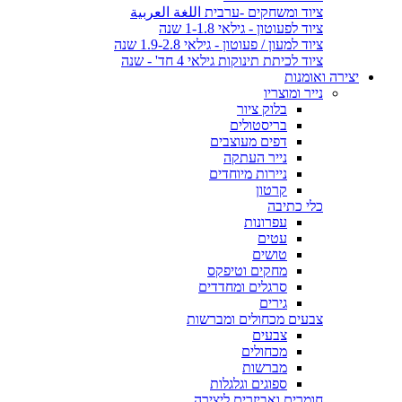
ציוד ומשחקים -ערבית اللغة العربية
ציוד לפעוטון - גילאי 1-1.8 שנה
ציוד למעון / פעוטון - גילאי 1.9-2.8 שנה
ציוד לכיתת תינוקות גילאי 4 חד' - שנה
יצירה ואומנות
נייר ומוצריו
בלוק ציור
בריסטולים
דפים מעוצבים
נייר העתקה
ניירות מיוחדים
קרטון
כלי כתיבה
עפרונות
עטים
טושים
מחקים וטיפקס
סרגלים ומחדדים
גירים
צבעים מכחולים ומברשות
צבעים
מכחולים
מברשות
ספוגים וגלגלות
חומרים ואביזרים ליצירה