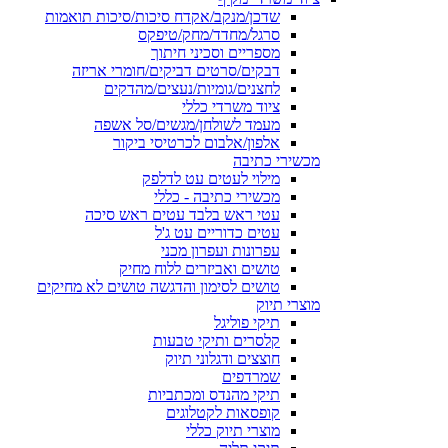
שדכן/מנקב/אקדח סיכות/סיכות תואמות
סרגל/מחדד/מחק/טיפקס
מספריים וסכיני חיתוך
דבקים/סרטים דביקים/חומרי אריזה
לחצנים/גומיות/נעצים/מהדקים
ציוד משרדי כללי
מעמד לשולחן/מגשים/סל אשפה
אלפון/אלבום לכרטיסי ביקור
מכשירי כתיבה
מילוי לעטים עט לדלפק
מכשירי כתיבה - כללי
עטי ראש בלבד עטים ראש סיכה
עטים כדוריים עט ג'ל
עפרונות ועפרון מכני
טושים ואביזרים ללוח מחיק
טושים לסימון והדגשה טושים לא מחיקים
מוצרי תיוק
תיקי פוליגל
קלסרים ותיקי טבעות
חוצצים ודגלוני תיוק
שמרדפים
תיקי מהנדס ומכתביות
קופסאות לקטלוגים
מוצרי תיוק כללי