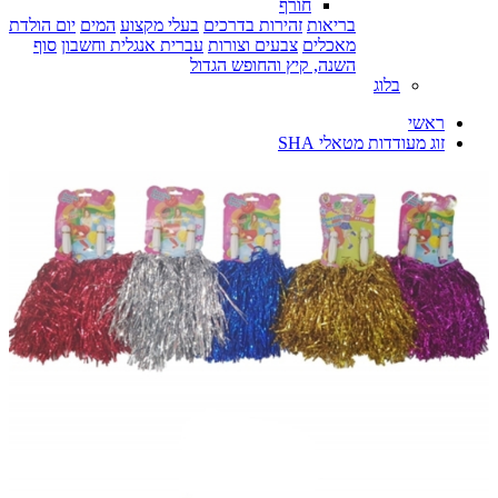
חורף
בריאות
זהירות בדרכים
בעלי מקצוע
המים
יום הולדת
מאכלים
צבעים וצורות
עברית אנגלית וחשבון
סוף
השנה, קיץ והחופש הגדול
בלוג
ראשי
זוג מעודדות מטאלי SHA