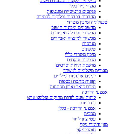
גלילי נייר לקופות ומכונות חישוב
מוצרי נייר כללי
פנקסים כרטיסיות ומעטפות
מחברות דפדפות ובלוקים לכתיבה
טכנולוגיה ומיכון משרדי
מחשבונים ומכונות חישוב
מכשירי ספירלה ואביזרים
מכשירי למינציה ואביזרים
מגרסות
טלפונים
מיכון משרדי כללי
מדפסות ופקסים
מדפסת תוויות וסרטים
מוצרים משלימים למשרד
יומנים ארגוניות ומילויים
קופות מתכת וכספות
תיבת דואר וארון מפתחות
אמצעי הדרכה
לוחות שעם לוחות מחיקים ופליפצ'ארט
בידוריות
אמצעי הדרכה - כללי
מסכים
עטי ציון לייזר
מזון וחומרי ניקוי
חומרי ניקוי