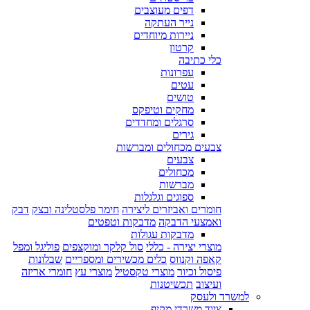
דפים מעוצבים
נייר העתקה
ניירות מיוחדים
קרטון
כלי כתיבה
עפרונות
עטים
טושים
מחקים וטיפקס
סרגלים ומחדדים
גירים
צבעים מכחולים ומברשות
צבעים
מכחולים
מברשות
ספוגים וגלגלות
חומרים ואביזרים ליצירה
חימר פלסטלינה ובצק
דבק
ואמצעי הדבקה
מדבקות וטפטים
מדבקות עגולות
מוצרי יצירה - כללי
סול קלקר ומוקצפים
פוליגל ומפל
קאפה וקנווס
כלים מכשירים ומספריים
שבלונות
פיסול וכיור
מוצרי טקסטיל
מוצרי עץ
חומרי אריזה
ועיצוב
תכשיטנות
למשרד ולעסק
ציוד משרדי מקיף