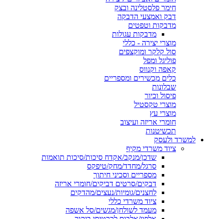
חימר פלסטלינה ובצק
דבק ואמצעי הדבקה
מדבקות וטפטים
מדבקות עגולות
מוצרי יצירה - כללי
סול קלקר ומוקצפים
פוליגל ומפל
קאפה וקנווס
כלים מכשירים ומספריים
שבלונות
פיסול וכיור
מוצרי טקסטיל
מוצרי עץ
חומרי אריזה ועיצוב
תכשיטנות
למשרד ולעסק
ציוד משרדי מקיף
שדכן/מנקב/אקדח סיכות/סיכות תואמות
סרגל/מחדד/מחק/טיפקס
מספריים וסכיני חיתוך
דבקים/סרטים דביקים/חומרי אריזה
לחצנים/גומיות/נעצים/מהדקים
ציוד משרדי כללי
מעמד לשולחן/מגשים/סל אשפה
אלפון/אלבום לכרטיסי ביקור