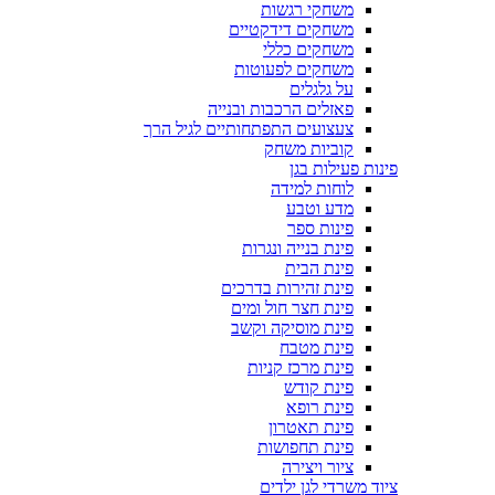
משחקי רגשות
משחקים דידקטיים
משחקים כללי
משחקים לפעוטות
על גלגלים
פאזלים הרכבות ובנייה
צעצועים התפתחותיים לגיל הרך
קוביות משחק
פינות פעילות בגן
לוחות למידה
מדע וטבע
פינות ספר
פינת בנייה ונגרות
פינת הבית
פינת זהירות בדרכים
פינת חצר חול ומים
פינת מוסיקה וקשב
פינת מטבח
פינת מרכז קניות
פינת קודש
פינת רופא
פינת תאטרון
פינת תחפושות
ציור ויצירה
ציוד משרדי לגן ילדים