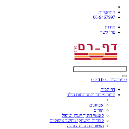
התחברות
08-9467997
אודות
צרו קשר
0 פריט\ים - ₪0.00
0
דף הבית
חינוך מיוחד והתפתחות הילד
אבחונים
הורים
לאנשי חינוך ייעוץ וטיפול
לומדות ומשחקי מחשב טיפוליים
מוטוריקה עדינה וגסה