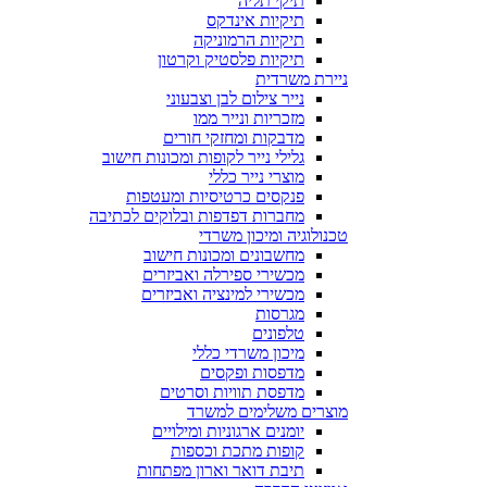
תיקי תליה
תיקיות אינדקס
תיקיות הרמוניקה
תיקיות פלסטיק וקרטון
ניירת משרדית
נייר צילום לבן וצבעוני
מזכריות ונייר ממו
מדבקות ומחזקי חורים
גלילי נייר לקופות ומכונות חישוב
מוצרי נייר כללי
פנקסים כרטיסיות ומעטפות
מחברות דפדפות ובלוקים לכתיבה
טכנולוגיה ומיכון משרדי
מחשבונים ומכונות חישוב
מכשירי ספירלה ואביזרים
מכשירי למינציה ואביזרים
מגרסות
טלפונים
מיכון משרדי כללי
מדפסות ופקסים
מדפסת תוויות וסרטים
מוצרים משלימים למשרד
יומנים ארגוניות ומילויים
קופות מתכת וכספות
תיבת דואר וארון מפתחות