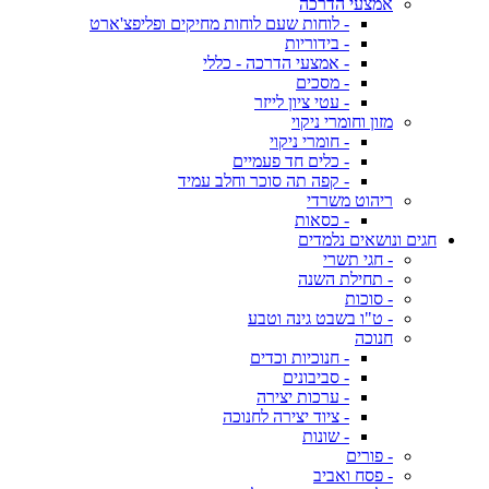
אמצעי הדרכה
- לוחות שעם לוחות מחיקים ופליפצ'ארט
- בידוריות
- אמצעי הדרכה - כללי
- מסכים
- עטי ציון לייזר
מזון וחומרי ניקוי
- חומרי ניקוי
- כלים חד פעמיים
- קפה תה סוכר וחלב עמיד
ריהוט משרדי
- כסאות
חגים ונושאים נלמדים
- חגי תשרי
- תחילת השנה
- סוכות
- ט"ו בשבט גינה וטבע
חנוכה
- חנוכיות וכדים
- סביבונים
- ערכות יצירה
- ציוד יצירה לחנוכה
- שונות
- פורים
- פסח ואביב