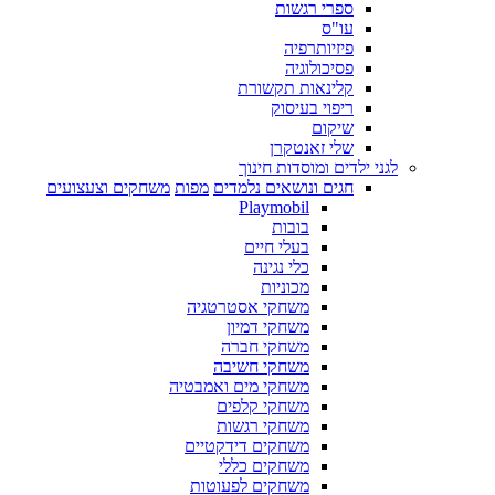
ספרי רגשות
עו"ס
פיזיותרפיה
פסיכולוגיה
קלינאות תקשורת
ריפוי בעיסוק
שיקום
שלי זאנטקרן
לגני ילדים ומוסדות חינוך
חגים ונושאים נלמדים
מפות
משחקים וצעצועים
Playmobil
בובות
בעלי חיים
כלי נגינה
מכוניות
משחקי אסטרטגיה
משחקי דמיון
משחקי חברה
משחקי חשיבה
משחקי מים ואמבטיה
משחקי קלפים
משחקי רגשות
משחקים דידקטיים
משחקים כללי
משחקים לפעוטות