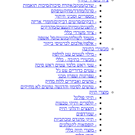
- שדכן/מנקב/אקדח סיכות/סיכות תואמות
- סרגל/מחדד/מחק/טיפקס
- מספריים וסכיני חיתוך
- דבקים/סרטים דביקים/חומרי אריזה
- לחצנים/גומיות/נעצים/מהדקים
- ציוד משרדי כללי
- מעמד לשולחן/מגשים/סל אשפה
- אלפון/אלבום לכרטיסי ביקור
מכשירי כתיבה
- מילוי לעטים עט לדלפק
- מכשירי כתיבה - כללי
- עטי ראש בלבד עטים ראש סיכה
- עטים כדוריים עט ג'ל
- עפרונות ועפרון מכני
- טושים ואביזרים ללוח מחיק
- טושים לסימון והדגשה טושים לא מחיקים
מוצרי תיוק
- תיקי פוליגל
- קלסרים ותיקי טבעות
- חוצצים ודגלוני תיוק
- שמרדפים
- תיקי מהנדס ומכתביות
- קופסאות לקטלוגים
- מוצרי תיוק כללי