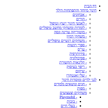
דף הבית
חינוך מיוחד והתפתחות הילד
- אבחונים
- הורים
- לאנשי חינוך ייעוץ וטיפול
- לומדות ומשחקי מחשב טיפוליים
- מוטוריקה עדינה וגסה
- משחקי דמיון
- משחקים רגשיים טיפוליים
- ספרי רגשות
- עו"ס
- פיזיותרפיה
- פסיכולוגיה
- קלינאות תקשורת
- ריפוי בעיסוק
- שיקום
- שלי זאנטקרן
לגני ילדים ומוסדות חינוך
- חגים ונושאים נלמדים
- מפות
משחקים וצעצועים
- Playmobil
- בובות
- בעלי חיים