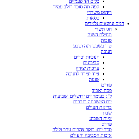
כלים חד פעמיים
קפה תה סוכר וחלב עמיד
ריהוט משרדי
כסאות
חגים ונושאים נלמדים
חגי תשרי
תחילת השנה
סוכות
ט"ו בשבט גינה וטבע
חנוכה
חנוכיות וכדים
סביבונים
ערכות יצירה
ציוד יצירה לחנוכה
שונות
פורים
פסח ואביב
ל"ג בעומר יום ירושלים ושבועות
יום המשפחה וחברות
בריאת העולם
שבת
ימות השבוע
פרדס
סדר יום: בוקר צהרים ערב ולילה
איכות הסביבה והעולם