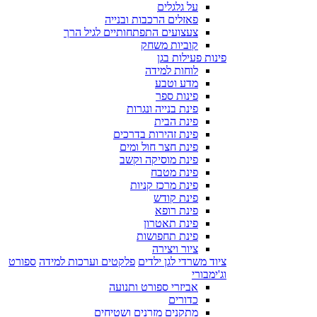
על גלגלים
פאזלים הרכבות ובנייה
צעצועים התפתחותיים לגיל הרך
קוביות משחק
פינות פעילות בגן
לוחות למידה
מדע וטבע
פינות ספר
פינת בנייה ונגרות
פינת הבית
פינת זהירות בדרכים
פינת חצר חול ומים
פינת מוסיקה וקשב
פינת מטבח
פינת מרכז קניות
פינת קודש
פינת רופא
פינת תאטרון
פינת תחפושות
ציור ויצירה
ציוד משרדי לגן ילדים
פלקטים וערכות למידה
ספורט
וג'ימבורי
אביזרי ספורט ותנועה
כדורים
מתקנים מזרנים ושטיחים