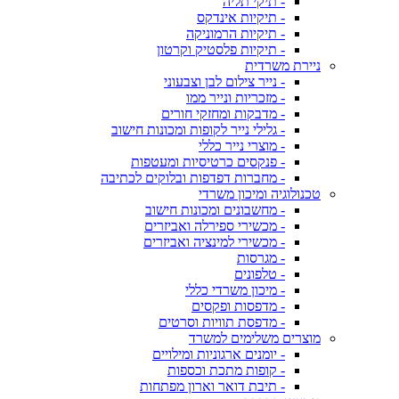
- תיקי תליה
- תיקיות אינדקס
- תיקיות הרמוניקה
- תיקיות פלסטיק וקרטון
ניירת משרדית
- נייר צילום לבן וצבעוני
- מזכריות ונייר ממו
- מדבקות ומחזקי חורים
- גלילי נייר לקופות ומכונות חישוב
- מוצרי נייר כללי
- פנקסים כרטיסיות ומעטפות
- מחברות דפדפות ובלוקים לכתיבה
טכנולוגיה ומיכון משרדי
- מחשבונים ומכונות חישוב
- מכשירי ספירלה ואביזרים
- מכשירי למינציה ואביזרים
- מגרסות
- טלפונים
- מיכון משרדי כללי
- מדפסות ופקסים
- מדפסת תוויות וסרטים
מוצרים משלימים למשרד
- יומנים ארגוניות ומילויים
- קופות מתכת וכספות
- תיבת דואר וארון מפתחות