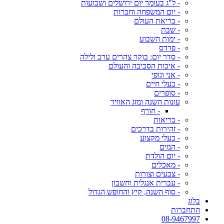
- ל"ג בעומר יום ירושלים ושבועות
- יום המשפחה וחברות
- בריאת העולם
- שבת
- ימות השבוע
- פרדס
- סדר יום: בוקר צהרים ערב ולילה
- איכות הסביבה והעולם
- אני וגופי
- בעלי חיים
- סופרים
עונות השנה ומזג האוויר
- חורף
- בריאות
- זהירות בדרכים
- בעלי מקצוע
- המים
- יום הולדת
- מאכלים
- צבעים וצורות
- עברית אנגלית וחשבון
- סוף השנה, קיץ והחופש הגדול
בלוג
התחברות
08-9467997