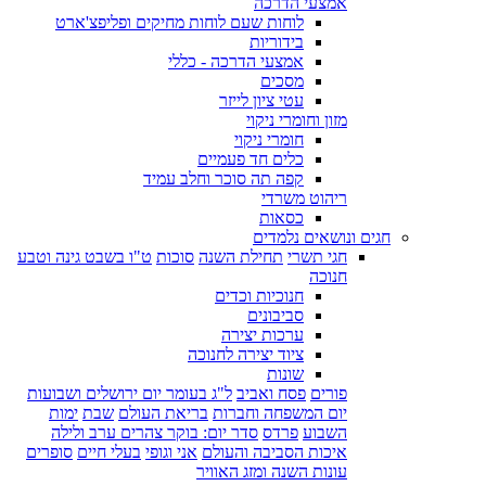
אמצעי הדרכה
לוחות שעם לוחות מחיקים ופליפצ'ארט
בידוריות
אמצעי הדרכה - כללי
מסכים
עטי ציון לייזר
מזון וחומרי ניקוי
חומרי ניקוי
כלים חד פעמיים
קפה תה סוכר וחלב עמיד
ריהוט משרדי
כסאות
חגים ונושאים נלמדים
חגי תשרי
תחילת השנה
סוכות
ט"ו בשבט גינה וטבע
חנוכה
חנוכיות וכדים
סביבונים
ערכות יצירה
ציוד יצירה לחנוכה
שונות
פורים
פסח ואביב
ל"ג בעומר יום ירושלים ושבועות
יום המשפחה וחברות
בריאת העולם
שבת
ימות
השבוע
פרדס
סדר יום: בוקר צהרים ערב ולילה
איכות הסביבה והעולם
אני וגופי
בעלי חיים
סופרים
עונות השנה ומזג האוויר