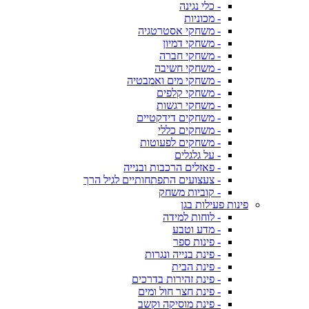
- כלי נגינה
- מכוניות
- משחקי אסטרטגיה
- משחקי דמיון
- משחקי חברה
- משחקי חשיבה
- משחקי מים ואמבטיה
- משחקי קלפים
- משחקי רגשות
- משחקים דידקטיים
- משחקים כללי
- משחקים לפעוטות
- על גלגלים
- פאזלים הרכבות ובנייה
- צעצועים התפתחותיים לגיל הרך
- קוביות משחק
פינות פעילות בגן
- לוחות למידה
- מדע וטבע
- פינות ספר
- פינת בנייה ונגרות
- פינת הבית
- פינת זהירות בדרכים
- פינת חצר חול ומים
- פינת מוסיקה וקשב