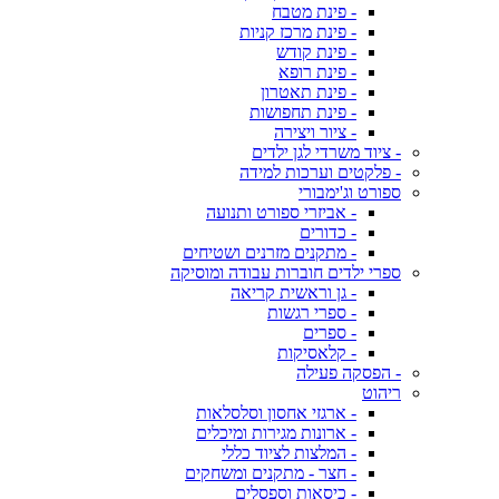
- פינת מטבח
- פינת מרכז קניות
- פינת קודש
- פינת רופא
- פינת תאטרון
- פינת תחפושות
- ציור ויצירה
- ציוד משרדי לגן ילדים
- פלקטים וערכות למידה
ספורט וג'ימבורי
- אביזרי ספורט ותנועה
- כדורים
- מתקנים מזרנים ושטיחים
ספרי ילדים חוברות עבודה ומוסיקה
- גן וראשית קריאה
- ספרי רגשות
- ספרים
- קלאסיקות
- הפסקה פעילה
ריהוט
- ארגזי אחסון וסלסלאות
- ארונות מגירות ומיכלים
- המלצות לציוד כללי
- חצר - מתקנים ומשחקים
- כיסאות וספסלים