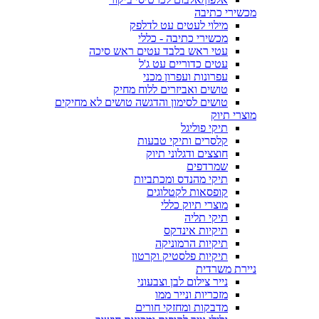
מכשירי כתיבה
מילוי לעטים עט לדלפק
מכשירי כתיבה - כללי
עטי ראש בלבד עטים ראש סיכה
עטים כדוריים עט ג'ל
עפרונות ועפרון מכני
טושים ואביזרים ללוח מחיק
טושים לסימון והדגשה טושים לא מחיקים
מוצרי תיוק
תיקי פוליגל
קלסרים ותיקי טבעות
חוצצים ודגלוני תיוק
שמרדפים
תיקי מהנדס ומכתביות
קופסאות לקטלוגים
מוצרי תיוק כללי
תיקי תליה
תיקיות אינדקס
תיקיות הרמוניקה
תיקיות פלסטיק וקרטון
ניירת משרדית
נייר צילום לבן וצבעוני
מזכריות ונייר ממו
מדבקות ומחזקי חורים