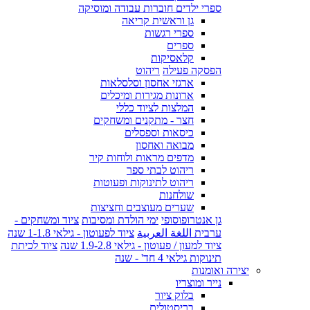
ספרי ילדים חוברות עבודה ומוסיקה
גן וראשית קריאה
ספרי רגשות
ספרים
קלאסיקות
הפסקה פעילה
ריהוט
ארגזי אחסון וסלסלאות
ארונות מגירות ומיכלים
המלצות לציוד כללי
חצר - מתקנים ומשחקים
כיסאות וספסלים
מבואה ואחסון
מדפים מראות ולוחות קיר
ריהוט לבתי ספר
ריהוט לתינוקות ופעוטות
שולחנות
שערים מעוצבים וחציצות
גן אנטרופוסופי
ימי הולדת ומסיבות
ציוד ומשחקים -
ערבית اللغة العربية
ציוד לפעוטון - גילאי 1-1.8 שנה
ציוד למעון / פעוטון - גילאי 1.9-2.8 שנה
ציוד לכיתת
תינוקות גילאי 4 חד' - שנה
יצירה ואומנות
נייר ומוצריו
בלוק ציור
בריסטולים