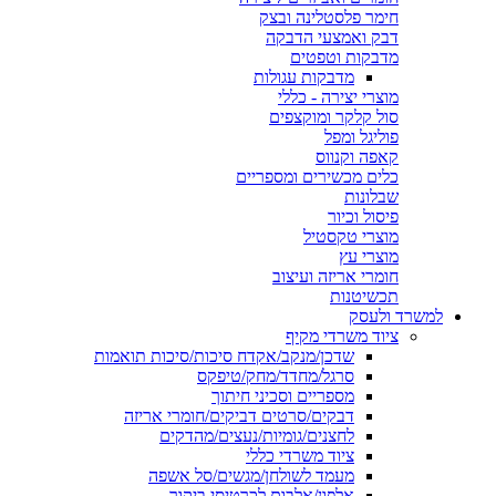
חימר פלסטלינה ובצק
דבק ואמצעי הדבקה
מדבקות וטפטים
מדבקות עגולות
מוצרי יצירה - כללי
סול קלקר ומוקצפים
פוליגל ומפל
קאפה וקנווס
כלים מכשירים ומספריים
שבלונות
פיסול וכיור
מוצרי טקסטיל
מוצרי עץ
חומרי אריזה ועיצוב
תכשיטנות
למשרד ולעסק
ציוד משרדי מקיף
שדכן/מנקב/אקדח סיכות/סיכות תואמות
סרגל/מחדד/מחק/טיפקס
מספריים וסכיני חיתוך
דבקים/סרטים דביקים/חומרי אריזה
לחצנים/גומיות/נעצים/מהדקים
ציוד משרדי כללי
מעמד לשולחן/מגשים/סל אשפה
אלפון/אלבום לכרטיסי ביקור