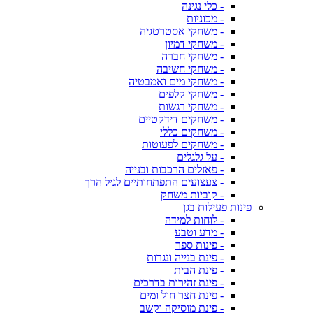
- כלי נגינה
- מכוניות
- משחקי אסטרטגיה
- משחקי דמיון
- משחקי חברה
- משחקי חשיבה
- משחקי מים ואמבטיה
- משחקי קלפים
- משחקי רגשות
- משחקים דידקטיים
- משחקים כללי
- משחקים לפעוטות
- על גלגלים
- פאזלים הרכבות ובנייה
- צעצועים התפתחותיים לגיל הרך
- קוביות משחק
פינות פעילות בגן
- לוחות למידה
- מדע וטבע
- פינות ספר
- פינת בנייה ונגרות
- פינת הבית
- פינת זהירות בדרכים
- פינת חצר חול ומים
- פינת מוסיקה וקשב