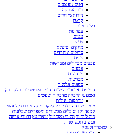
דפים מעוצבים
נייר העתקה
ניירות מיוחדים
קרטון
כלי כתיבה
עפרונות
עטים
טושים
מחקים וטיפקס
סרגלים ומחדדים
גירים
צבעים מכחולים ומברשות
צבעים
מכחולים
מברשות
ספוגים וגלגלות
חומרים ואביזרים ליצירה
חימר פלסטלינה ובצק
דבק
ואמצעי הדבקה
מדבקות וטפטים
מדבקות עגולות
מוצרי יצירה - כללי
סול קלקר ומוקצפים
פוליגל ומפל
קאפה וקנווס
כלים מכשירים ומספריים
שבלונות
פיסול וכיור
מוצרי טקסטיל
מוצרי עץ
חומרי אריזה
ועיצוב
תכשיטנות
למשרד ולעסק
ציוד משרדי מקיף