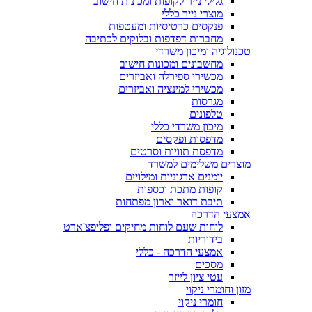
גלילי נייר לקופות ומכונות חישוב
מוצרי נייר כללי
פנקסים כרטיסיות ומעטפות
מחברות דפדפות ובלוקים לכתיבה
טכנולוגיה ומיכון משרדי
מחשבונים ומכונות חישוב
מכשירי ספירלה ואביזרים
מכשירי למינציה ואביזרים
מגרסות
טלפונים
מיכון משרדי כללי
מדפסות ופקסים
מדפסת תוויות וסרטים
מוצרים משלימים למשרד
יומנים ארגוניות ומילויים
קופות מתכת וכספות
תיבת דואר וארון מפתחות
אמצעי הדרכה
לוחות שעם לוחות מחיקים ופליפצ'ארט
בידוריות
אמצעי הדרכה - כללי
מסכים
עטי ציון לייזר
מזון וחומרי ניקוי
חומרי ניקוי