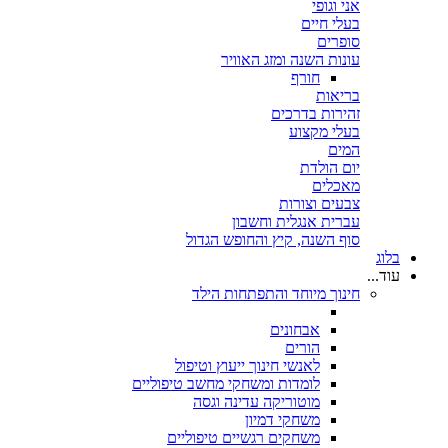
אני וגופי
בעלי חיים
סופרים
עונות השנה ומזג האוויר
חורף
בריאות
זהירות בדרכים
בעלי מקצוע
המים
יום הולדת
מאכלים
צבעים וצורות
עברית אנגלית וחשבון
סוף השנה, קיץ והחופש הגדול
בלוג
עוד...
חינוך מיוחד והתפתחות הילד
אבחונים
הורים
לאנשי חינוך ייעוץ וטיפול
לומדות ומשחקי מחשב טיפוליים
מוטוריקה עדינה וגסה
משחקי דמיון
משחקים רגשיים טיפוליים