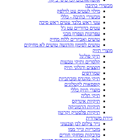
מכשירי כתיבה
מילוי לעטים עט לדלפק
מכשירי כתיבה - כללי
עטי ראש בלבד עטים ראש סיכה
עטים כדוריים עט ג'ל
עפרונות ועפרון מכני
טושים ואביזרים ללוח מחיק
טושים לסימון והדגשה טושים לא מחיקים
מוצרי תיוק
תיקי פוליגל
קלסרים ותיקי טבעות
חוצצים ודגלוני תיוק
שמרדפים
תיקי מהנדס ומכתביות
קופסאות לקטלוגים
מוצרי תיוק כללי
תיקי תליה
תיקיות אינדקס
תיקיות הרמוניקה
תיקיות פלסטיק וקרטון
ניירת משרדית
נייר צילום לבן וצבעוני
מזכריות ונייר ממו
מדבקות ומחזקי חורים