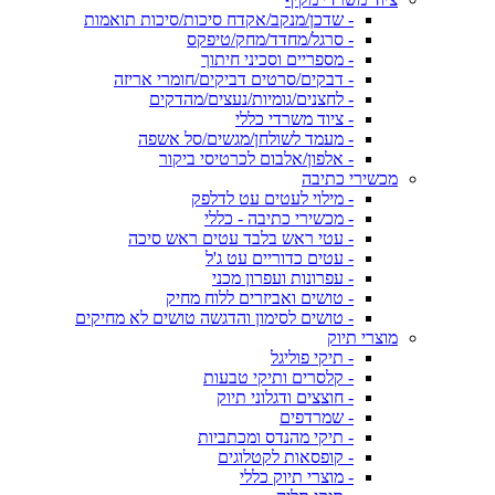
- שדכן/מנקב/אקדח סיכות/סיכות תואמות
- סרגל/מחדד/מחק/טיפקס
- מספריים וסכיני חיתוך
- דבקים/סרטים דביקים/חומרי אריזה
- לחצנים/גומיות/נעצים/מהדקים
- ציוד משרדי כללי
- מעמד לשולחן/מגשים/סל אשפה
- אלפון/אלבום לכרטיסי ביקור
מכשירי כתיבה
- מילוי לעטים עט לדלפק
- מכשירי כתיבה - כללי
- עטי ראש בלבד עטים ראש סיכה
- עטים כדוריים עט ג'ל
- עפרונות ועפרון מכני
- טושים ואביזרים ללוח מחיק
- טושים לסימון והדגשה טושים לא מחיקים
מוצרי תיוק
- תיקי פוליגל
- קלסרים ותיקי טבעות
- חוצצים ודגלוני תיוק
- שמרדפים
- תיקי מהנדס ומכתביות
- קופסאות לקטלוגים
- מוצרי תיוק כללי