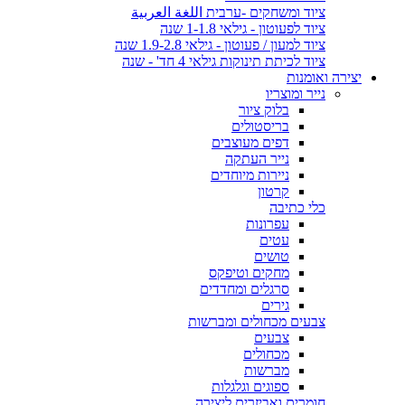
ציוד ומשחקים -ערבית اللغة العربية
ציוד לפעוטון - גילאי 1-1.8 שנה
ציוד למעון / פעוטון - גילאי 1.9-2.8 שנה
ציוד לכיתת תינוקות גילאי 4 חד' - שנה
יצירה ואומנות
נייר ומוצריו
בלוק ציור
בריסטולים
דפים מעוצבים
נייר העתקה
ניירות מיוחדים
קרטון
כלי כתיבה
עפרונות
עטים
טושים
מחקים וטיפקס
סרגלים ומחדדים
גירים
צבעים מכחולים ומברשות
צבעים
מכחולים
מברשות
ספוגים וגלגלות
חומרים ואביזרים ליצירה