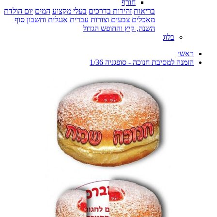
חורף
בריאות
זהירות בדרכים
בעלי מקצוע
המים
יום הולדת
מאכלים
צבעים וצורות
עברית אנגלית וחשבון
סוף
השנה, קיץ והחופש הגדול
בלוג
ראשי
הזמנה למסיבת חנוכה - סופגניה 1/36