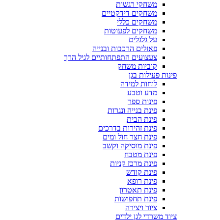
משחקי רגשות
משחקים דידקטיים
משחקים כללי
משחקים לפעוטות
על גלגלים
פאזלים הרכבות ובנייה
צעצועים התפתחותיים לגיל הרך
קוביות משחק
פינות פעילות בגן
לוחות למידה
מדע וטבע
פינות ספר
פינת בנייה ונגרות
פינת הבית
פינת זהירות בדרכים
פינת חצר חול ומים
פינת מוסיקה וקשב
פינת מטבח
פינת מרכז קניות
פינת קודש
פינת רופא
פינת תאטרון
פינת תחפושות
ציור ויצירה
ציוד משרדי לגן ילדים