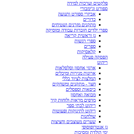
פלקטים וערכות למידה
ספורט וג'ימבורי
אביזרי ספורט ותנועה
כדורים
מתקנים מזרנים ושטיחים
ספרי ילדים חוברות עבודה ומוסיקה
גן וראשית קריאה
ספרי רגשות
ספרים
קלאסיקות
הפסקה פעילה
ריהוט
ארגזי אחסון וסלסלאות
ארונות מגירות ומיכלים
המלצות לציוד כללי
חצר - מתקנים ומשחקים
כיסאות וספסלים
מבואה ואחסון
מדפים מראות ולוחות קיר
ריהוט לבתי ספר
ריהוט לתינוקות ופעוטות
שולחנות
שערים מעוצבים וחציצות
גן אנטרופוסופי
ימי הולדת ומסיבות