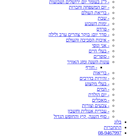
- ל"ג בעומר יום ירושלים ושבועות
- יום המשפחה וחברות
- בריאת העולם
- שבת
- ימות השבוע
- פרדס
- סדר יום: בוקר צהרים ערב ולילה
- איכות הסביבה והעולם
- אני וגופי
- בעלי חיים
- סופרים
עונות השנה ומזג האוויר
- חורף
- בריאות
- זהירות בדרכים
- בעלי מקצוע
- המים
- יום הולדת
- מאכלים
- צבעים וצורות
- עברית אנגלית וחשבון
- סוף השנה, קיץ והחופש הגדול
בלוג
התחברות
08-9467997