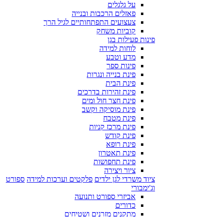
על גלגלים
פאזלים הרכבות ובנייה
צעצועים התפתחותיים לגיל הרך
קוביות משחק
פינות פעילות בגן
לוחות למידה
מדע וטבע
פינות ספר
פינת בנייה ונגרות
פינת הבית
פינת זהירות בדרכים
פינת חצר חול ומים
פינת מוסיקה וקשב
פינת מטבח
פינת מרכז קניות
פינת קודש
פינת רופא
פינת תאטרון
פינת תחפושות
ציור ויצירה
ציוד משרדי לגן ילדים
פלקטים וערכות למידה
ספורט
וג'ימבורי
אביזרי ספורט ותנועה
כדורים
מתקנים מזרנים ושטיחים