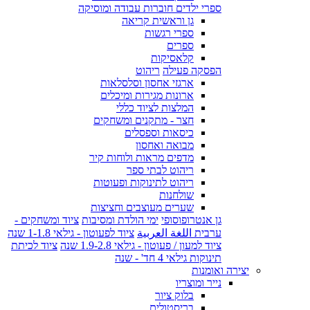
ספרי ילדים חוברות עבודה ומוסיקה
גן וראשית קריאה
ספרי רגשות
ספרים
קלאסיקות
הפסקה פעילה
ריהוט
ארגזי אחסון וסלסלאות
ארונות מגירות ומיכלים
המלצות לציוד כללי
חצר - מתקנים ומשחקים
כיסאות וספסלים
מבואה ואחסון
מדפים מראות ולוחות קיר
ריהוט לבתי ספר
ריהוט לתינוקות ופעוטות
שולחנות
שערים מעוצבים וחציצות
גן אנטרופוסופי
ימי הולדת ומסיבות
ציוד ומשחקים -
ערבית اللغة العربية
ציוד לפעוטון - גילאי 1-1.8 שנה
ציוד למעון / פעוטון - גילאי 1.9-2.8 שנה
ציוד לכיתת
תינוקות גילאי 4 חד' - שנה
יצירה ואומנות
נייר ומוצריו
בלוק ציור
בריסטולים