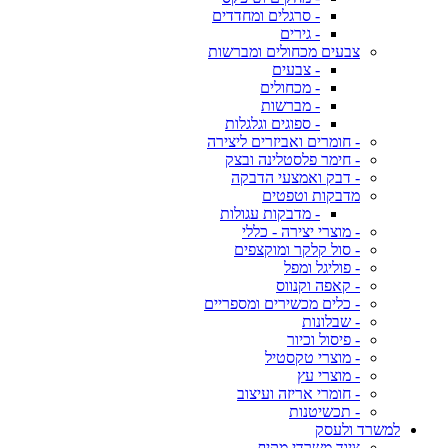
- סרגלים ומחדדים
- גירים
צבעים מכחולים ומברשות
- צבעים
- מכחולים
- מברשות
- ספוגים וגלגלות
- חומרים ואביזרים ליצירה
- חימר פלסטלינה ובצק
- דבק ואמצעי הדבקה
מדבקות וטפטים
- מדבקות עגולות
- מוצרי יצירה - כללי
- סול קלקר ומוקצפים
- פוליגל ומפל
- קאפה וקנווס
- כלים מכשירים ומספריים
- שבלונות
- פיסול וכיור
- מוצרי טקסטיל
- מוצרי עץ
- חומרי אריזה ועיצוב
- תכשיטנות
למשרד ולעסק
ציוד משרדי מקיף