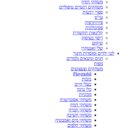
משחקי דמיון
משחקים רגשיים טיפוליים
ספרי רגשות
עו"ס
פיזיותרפיה
פסיכולוגיה
קלינאות תקשורת
ריפוי בעיסוק
שיקום
שלי זאנטקרן
לגני ילדים ומוסדות חינוך
חגים ונושאים נלמדים
מפות
משחקים וצעצועים
Playmobil
בובות
בעלי חיים
כלי נגינה
מכוניות
משחקי אסטרטגיה
משחקי דמיון
משחקי חברה
משחקי חשיבה
משחקי מים ואמבטיה
משחקי קלפים