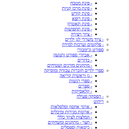
- פינת מטבח
- פינת מרכז קניות
- פינת קודש
- פינת רופא
- פינת תאטרון
- פינת תחפושות
- ציור ויצירה
- ציוד משרדי לגן ילדים
- פלקטים וערכות למידה
ספורט וג'ימבורי
- אביזרי ספורט ותנועה
- כדורים
- מתקנים מזרנים ושטיחים
ספרי ילדים חוברות עבודה ומוסיקה
- גן וראשית קריאה
- ספרי רגשות
- ספרים
- קלאסיקות
- הפסקה פעילה
ריהוט
- ארגזי אחסון וסלסלאות
- ארונות מגירות ומיכלים
- המלצות לציוד כללי
- חצר - מתקנים ומשחקים
- כיסאות וספסלים