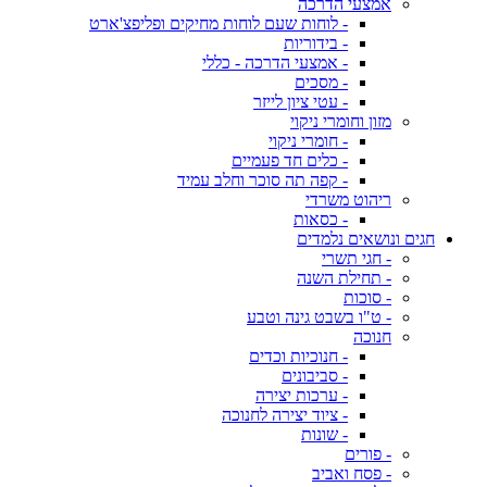
אמצעי הדרכה
- לוחות שעם לוחות מחיקים ופליפצ'ארט
- בידוריות
- אמצעי הדרכה - כללי
- מסכים
- עטי ציון לייזר
מזון וחומרי ניקוי
- חומרי ניקוי
- כלים חד פעמיים
- קפה תה סוכר וחלב עמיד
ריהוט משרדי
- כסאות
חגים ונושאים נלמדים
- חגי תשרי
- תחילת השנה
- סוכות
- ט"ו בשבט גינה וטבע
חנוכה
- חנוכיות וכדים
- סביבונים
- ערכות יצירה
- ציוד יצירה לחנוכה
- שונות
- פורים
- פסח ואביב