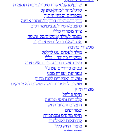
שדכן/מנקב/אקדח סיכות/סיכות תואמות
סרגל/מחדד/מחק/טיפקס
מספריים וסכיני חיתוך
דבקים/סרטים דביקים/חומרי אריזה
לחצנים/גומיות/נעצים/מהדקים
ציוד משרדי כללי
מעמד לשולחן/מגשים/סל אשפה
אלפון/אלבום לכרטיסי ביקור
מכשירי כתיבה
מילוי לעטים עט לדלפק
מכשירי כתיבה - כללי
עטי ראש בלבד עטים ראש סיכה
עטים כדוריים עט ג'ל
עפרונות ועפרון מכני
טושים ואביזרים ללוח מחיק
טושים לסימון והדגשה טושים לא מחיקים
מוצרי תיוק
תיקי פוליגל
קלסרים ותיקי טבעות
חוצצים ודגלוני תיוק
שמרדפים
תיקי מהנדס ומכתביות
קופסאות לקטלוגים
מוצרי תיוק כללי