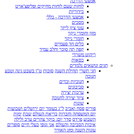
אמצעי הדרכה
לוחות שעם לוחות מחיקים ופליפצ'ארט
בידוריות
אמצעי הדרכה - כללי
מסכים
עטי ציון לייזר
מזון וחומרי ניקוי
חומרי ניקוי
כלים חד פעמיים
קפה תה סוכר וחלב עמיד
ריהוט משרדי
כסאות
חגים ונושאים נלמדים
חגי תשרי
תחילת השנה
סוכות
ט"ו בשבט גינה וטבע
חנוכה
חנוכיות וכדים
סביבונים
ערכות יצירה
ציוד יצירה לחנוכה
שונות
פורים
פסח ואביב
ל"ג בעומר יום ירושלים ושבועות
יום המשפחה וחברות
בריאת העולם
שבת
ימות
השבוע
פרדס
סדר יום: בוקר צהרים ערב ולילה
איכות הסביבה והעולם
אני וגופי
בעלי חיים
סופרים
עונות השנה ומזג האוויר