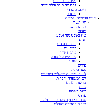
כלים חד פעמיים
קפה תה סוכר וחלב עמיד
ריהוט משרדי
כסאות
חגים ונושאים נלמדים
חגי תשרי
תחילת השנה
סוכות
ט"ו בשבט גינה וטבע
חנוכה
חנוכיות וכדים
סביבונים
ערכות יצירה
ציוד יצירה לחנוכה
שונות
פורים
פסח ואביב
ל"ג בעומר יום ירושלים ושבועות
יום המשפחה וחברות
בריאת העולם
שבת
ימות השבוע
פרדס
סדר יום: בוקר צהרים ערב ולילה
איכות הסביבה והעולם