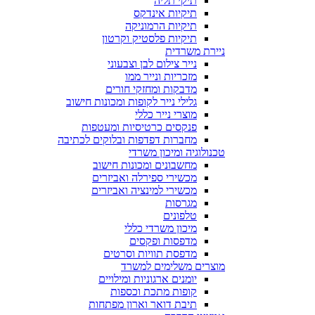
תיקי תליה
תיקיות אינדקס
תיקיות הרמוניקה
תיקיות פלסטיק וקרטון
ניירת משרדית
נייר צילום לבן וצבעוני
מזכריות ונייר ממו
מדבקות ומחזקי חורים
גלילי נייר לקופות ומכונות חישוב
מוצרי נייר כללי
פנקסים כרטיסיות ומעטפות
מחברות דפדפות ובלוקים לכתיבה
טכנולוגיה ומיכון משרדי
מחשבונים ומכונות חישוב
מכשירי ספירלה ואביזרים
מכשירי למינציה ואביזרים
מגרסות
טלפונים
מיכון משרדי כללי
מדפסות ופקסים
מדפסת תוויות וסרטים
מוצרים משלימים למשרד
יומנים ארגוניות ומילויים
קופות מתכת וכספות
תיבת דואר וארון מפתחות