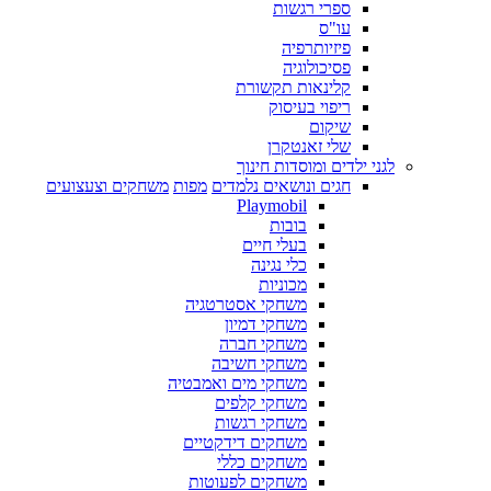
ספרי רגשות
עו"ס
פיזיותרפיה
פסיכולוגיה
קלינאות תקשורת
ריפוי בעיסוק
שיקום
שלי זאנטקרן
לגני ילדים ומוסדות חינוך
חגים ונושאים נלמדים
מפות
משחקים וצעצועים
Playmobil
בובות
בעלי חיים
כלי נגינה
מכוניות
משחקי אסטרטגיה
משחקי דמיון
משחקי חברה
משחקי חשיבה
משחקי מים ואמבטיה
משחקי קלפים
משחקי רגשות
משחקים דידקטיים
משחקים כללי
משחקים לפעוטות