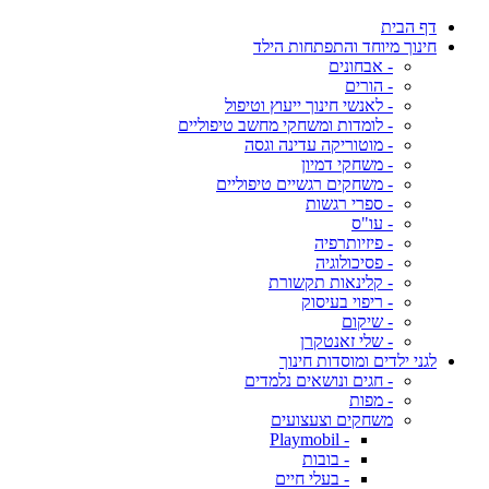
דף הבית
חינוך מיוחד והתפתחות הילד
- אבחונים
- הורים
- לאנשי חינוך ייעוץ וטיפול
- לומדות ומשחקי מחשב טיפוליים
- מוטוריקה עדינה וגסה
- משחקי דמיון
- משחקים רגשיים טיפוליים
- ספרי רגשות
- עו"ס
- פיזיותרפיה
- פסיכולוגיה
- קלינאות תקשורת
- ריפוי בעיסוק
- שיקום
- שלי זאנטקרן
לגני ילדים ומוסדות חינוך
- חגים ונושאים נלמדים
- מפות
משחקים וצעצועים
- Playmobil
- בובות
- בעלי חיים