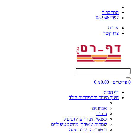
התחברות
08-9467997
אודות
צרו קשר
0 פריט\ים - ₪0.00
0
דף הבית
חינוך מיוחד והתפתחות הילד
אבחונים
הורים
לאנשי חינוך ייעוץ וטיפול
לומדות ומשחקי מחשב טיפוליים
מוטוריקה עדינה וגסה