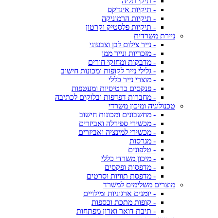
- תיקי תליה
- תיקיות אינדקס
- תיקיות הרמוניקה
- תיקיות פלסטיק וקרטון
ניירת משרדית
- נייר צילום לבן וצבעוני
- מזכריות ונייר ממו
- מדבקות ומחזקי חורים
- גלילי נייר לקופות ומכונות חישוב
- מוצרי נייר כללי
- פנקסים כרטיסיות ומעטפות
- מחברות דפדפות ובלוקים לכתיבה
טכנולוגיה ומיכון משרדי
- מחשבונים ומכונות חישוב
- מכשירי ספירלה ואביזרים
- מכשירי למינציה ואביזרים
- מגרסות
- טלפונים
- מיכון משרדי כללי
- מדפסות ופקסים
- מדפסת תוויות וסרטים
מוצרים משלימים למשרד
- יומנים ארגוניות ומילויים
- קופות מתכת וכספות
- תיבת דואר וארון מפתחות