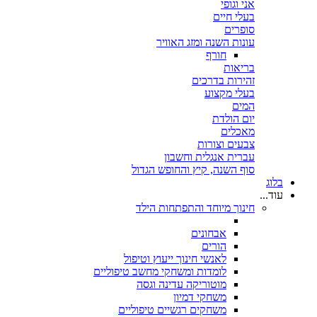
אני וגופי
בעלי חיים
סופרים
עונות השנה ומזג האוויר
חורף
בריאות
זהירות בדרכים
בעלי מקצוע
המים
יום הולדת
מאכלים
צבעים וצורות
עברית אנגלית וחשבון
סוף השנה, קיץ והחופש הגדול
בלוג
עוד...
חינוך מיוחד והתפתחות הילד
אבחונים
הורים
לאנשי חינוך ייעוץ וטיפול
לומדות ומשחקי מחשב טיפוליים
מוטוריקה עדינה וגסה
משחקי דמיון
משחקים רגשיים טיפוליים