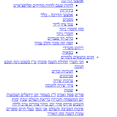
אמצעי הדרכה
לוחות שעם לוחות מחיקים ופליפצ'ארט
בידוריות
אמצעי הדרכה - כללי
מסכים
עטי ציון לייזר
מזון וחומרי ניקוי
חומרי ניקוי
כלים חד פעמיים
קפה תה סוכר וחלב עמיד
ריהוט משרדי
כסאות
חגים ונושאים נלמדים
חגי תשרי
תחילת השנה
סוכות
ט"ו בשבט גינה וטבע
חנוכה
חנוכיות וכדים
סביבונים
ערכות יצירה
ציוד יצירה לחנוכה
שונות
פורים
פסח ואביב
ל"ג בעומר יום ירושלים ושבועות
יום המשפחה וחברות
בריאת העולם
שבת
ימות
השבוע
פרדס
סדר יום: בוקר צהרים ערב ולילה
איכות הסביבה והעולם
אני וגופי
בעלי חיים
סופרים
עונות השנה ומזג האוויר