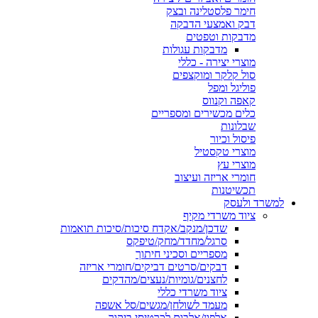
חימר פלסטלינה ובצק
דבק ואמצעי הדבקה
מדבקות וטפטים
מדבקות עגולות
מוצרי יצירה - כללי
סול קלקר ומוקצפים
פוליגל ומפל
קאפה וקנווס
כלים מכשירים ומספריים
שבלונות
פיסול וכיור
מוצרי טקסטיל
מוצרי עץ
חומרי אריזה ועיצוב
תכשיטנות
למשרד ולעסק
ציוד משרדי מקיף
שדכן/מנקב/אקדח סיכות/סיכות תואמות
סרגל/מחדד/מחק/טיפקס
מספריים וסכיני חיתוך
דבקים/סרטים דביקים/חומרי אריזה
לחצנים/גומיות/נעצים/מהדקים
ציוד משרדי כללי
מעמד לשולחן/מגשים/סל אשפה
אלפון/אלבום לכרטיסי ביקור