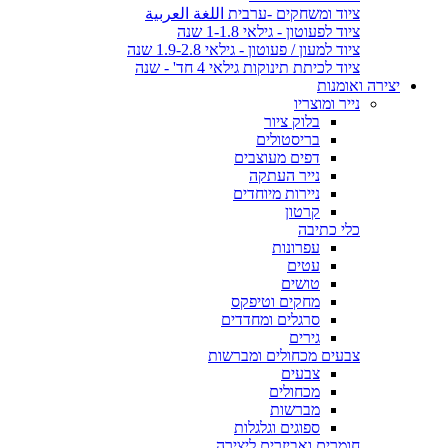
ציוד ומשחקים -ערבית اللغة العربية
ציוד לפעוטון - גילאי 1-1.8 שנה
ציוד למעון / פעוטון - גילאי 1.9-2.8 שנה
ציוד לכיתת תינוקות גילאי 4 חד' - שנה
יצירה ואומנות
נייר ומוצריו
בלוק ציור
בריסטולים
דפים מעוצבים
נייר העתקה
ניירות מיוחדים
קרטון
כלי כתיבה
עפרונות
עטים
טושים
מחקים וטיפקס
סרגלים ומחדדים
גירים
צבעים מכחולים ומברשות
צבעים
מכחולים
מברשות
ספוגים וגלגלות
חומרים ואביזרים ליצירה