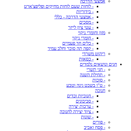
אמצעי הדרכה
- לוחות שעם לוחות מחיקים ופליפצ'ארט
- בידוריות
- אמצעי הדרכה - כללי
- מסכים
- עטי ציון לייזר
מזון וחומרי ניקוי
- חומרי ניקוי
- כלים חד פעמיים
- קפה תה סוכר וחלב עמיד
ריהוט משרדי
- כסאות
חגים ונושאים נלמדים
- חגי תשרי
- תחילת השנה
- סוכות
- ט"ו בשבט גינה וטבע
חנוכה
- חנוכיות וכדים
- סביבונים
- ערכות יצירה
- ציוד יצירה לחנוכה
- שונות
- פורים
- פסח ואביב