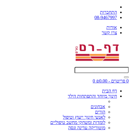
התחברות
08-9467997
אודות
צרו קשר
0 פריט\ים - ₪0.00
0
דף הבית
חינוך מיוחד והתפתחות הילד
אבחונים
הורים
לאנשי חינוך ייעוץ וטיפול
לומדות ומשחקי מחשב טיפוליים
מוטוריקה עדינה וגסה