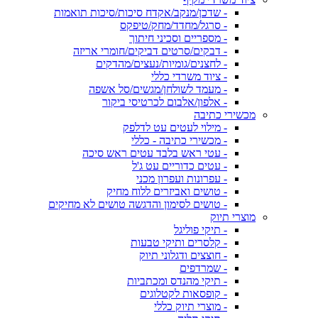
- שדכן/מנקב/אקדח סיכות/סיכות תואמות
- סרגל/מחדד/מחק/טיפקס
- מספריים וסכיני חיתוך
- דבקים/סרטים דביקים/חומרי אריזה
- לחצנים/גומיות/נעצים/מהדקים
- ציוד משרדי כללי
- מעמד לשולחן/מגשים/סל אשפה
- אלפון/אלבום לכרטיסי ביקור
מכשירי כתיבה
- מילוי לעטים עט לדלפק
- מכשירי כתיבה - כללי
- עטי ראש בלבד עטים ראש סיכה
- עטים כדוריים עט ג'ל
- עפרונות ועפרון מכני
- טושים ואביזרים ללוח מחיק
- טושים לסימון והדגשה טושים לא מחיקים
מוצרי תיוק
- תיקי פוליגל
- קלסרים ותיקי טבעות
- חוצצים ודגלוני תיוק
- שמרדפים
- תיקי מהנדס ומכתביות
- קופסאות לקטלוגים
- מוצרי תיוק כללי