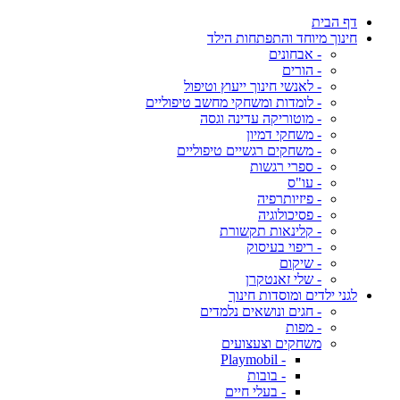
דף הבית
חינוך מיוחד והתפתחות הילד
- אבחונים
- הורים
- לאנשי חינוך ייעוץ וטיפול
- לומדות ומשחקי מחשב טיפוליים
- מוטוריקה עדינה וגסה
- משחקי דמיון
- משחקים רגשיים טיפוליים
- ספרי רגשות
- עו"ס
- פיזיותרפיה
- פסיכולוגיה
- קלינאות תקשורת
- ריפוי בעיסוק
- שיקום
- שלי זאנטקרן
לגני ילדים ומוסדות חינוך
- חגים ונושאים נלמדים
- מפות
משחקים וצעצועים
- Playmobil
- בובות
- בעלי חיים