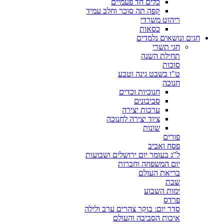
כלים חד פעמיים
קפה תה סוכר וחלב עמיד
ריהוט משרדי
כסאות
חגים ונושאים נלמדים
חגי תשרי
תחילת השנה
סוכות
ט"ו בשבט גינה וטבע
חנוכה
חנוכיות וכדים
סביבונים
ערכות יצירה
ציוד יצירה לחנוכה
שונות
פורים
פסח ואביב
ל"ג בעומר יום ירושלים ושבועות
יום המשפחה וחברות
בריאת העולם
שבת
ימות השבוע
פרדס
סדר יום: בוקר צהרים ערב ולילה
איכות הסביבה והעולם