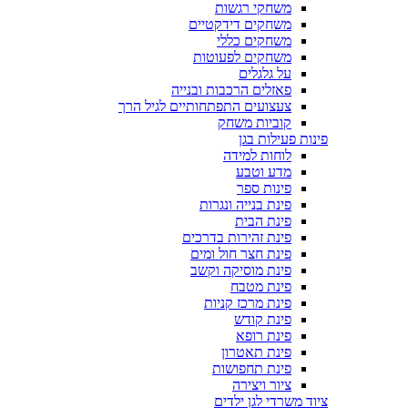
משחקי רגשות
משחקים דידקטיים
משחקים כללי
משחקים לפעוטות
על גלגלים
פאזלים הרכבות ובנייה
צעצועים התפתחותיים לגיל הרך
קוביות משחק
פינות פעילות בגן
לוחות למידה
מדע וטבע
פינות ספר
פינת בנייה ונגרות
פינת הבית
פינת זהירות בדרכים
פינת חצר חול ומים
פינת מוסיקה וקשב
פינת מטבח
פינת מרכז קניות
פינת קודש
פינת רופא
פינת תאטרון
פינת תחפושות
ציור ויצירה
ציוד משרדי לגן ילדים