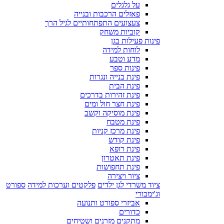
על גלגלים
פאזלים הרכבות ובנייה
צעצועים התפתחותיים לגיל הרך
קוביות משחק
פינות פעילות בגן
לוחות למידה
מדע וטבע
פינות ספר
פינת בנייה ונגרות
פינת הבית
פינת זהירות בדרכים
פינת חצר חול ומים
פינת מוסיקה וקשב
פינת מטבח
פינת מרכז קניות
פינת קודש
פינת רופא
פינת תאטרון
פינת תחפושות
ציור ויצירה
ציוד משרדי לגן ילדים
פלקטים וערכות למידה
ספורט
וג'ימבורי
אביזרי ספורט ותנועה
כדורים
מתקנים מזרנים ושטיחים