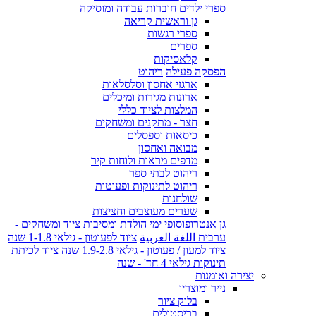
ספרי ילדים חוברות עבודה ומוסיקה
גן וראשית קריאה
ספרי רגשות
ספרים
קלאסיקות
הפסקה פעילה
ריהוט
ארגזי אחסון וסלסלאות
ארונות מגירות ומיכלים
המלצות לציוד כללי
חצר - מתקנים ומשחקים
כיסאות וספסלים
מבואה ואחסון
מדפים מראות ולוחות קיר
ריהוט לבתי ספר
ריהוט לתינוקות ופעוטות
שולחנות
שערים מעוצבים וחציצות
גן אנטרופוסופי
ימי הולדת ומסיבות
ציוד ומשחקים -
ערבית اللغة العربية
ציוד לפעוטון - גילאי 1-1.8 שנה
ציוד למעון / פעוטון - גילאי 1.9-2.8 שנה
ציוד לכיתת
תינוקות גילאי 4 חד' - שנה
יצירה ואומנות
נייר ומוצריו
בלוק ציור
בריסטולים