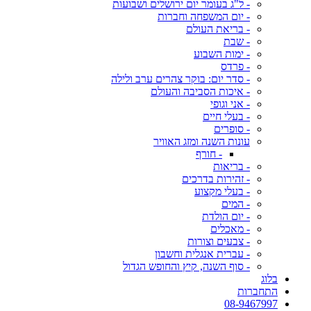
- ל"ג בעומר יום ירושלים ושבועות
- יום המשפחה וחברות
- בריאת העולם
- שבת
- ימות השבוע
- פרדס
- סדר יום: בוקר צהרים ערב ולילה
- איכות הסביבה והעולם
- אני וגופי
- בעלי חיים
- סופרים
עונות השנה ומזג האוויר
- חורף
- בריאות
- זהירות בדרכים
- בעלי מקצוע
- המים
- יום הולדת
- מאכלים
- צבעים וצורות
- עברית אנגלית וחשבון
- סוף השנה, קיץ והחופש הגדול
בלוג
התחברות
08-9467997