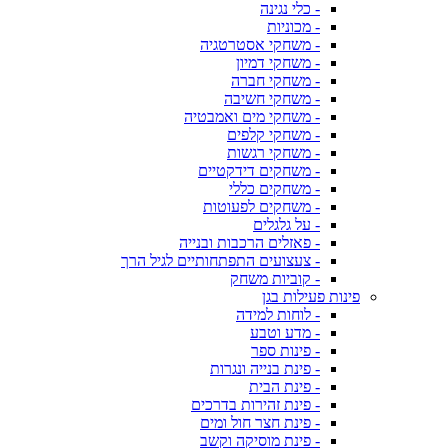
- כלי נגינה
- מכוניות
- משחקי אסטרטגיה
- משחקי דמיון
- משחקי חברה
- משחקי חשיבה
- משחקי מים ואמבטיה
- משחקי קלפים
- משחקי רגשות
- משחקים דידקטיים
- משחקים כללי
- משחקים לפעוטות
- על גלגלים
- פאזלים הרכבות ובנייה
- צעצועים התפתחותיים לגיל הרך
- קוביות משחק
פינות פעילות בגן
- לוחות למידה
- מדע וטבע
- פינות ספר
- פינת בנייה ונגרות
- פינת הבית
- פינת זהירות בדרכים
- פינת חצר חול ומים
- פינת מוסיקה וקשב