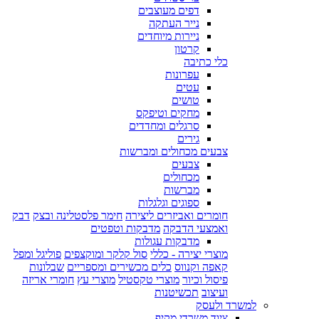
דפים מעוצבים
נייר העתקה
ניירות מיוחדים
קרטון
כלי כתיבה
עפרונות
עטים
טושים
מחקים וטיפקס
סרגלים ומחדדים
גירים
צבעים מכחולים ומברשות
צבעים
מכחולים
מברשות
ספוגים וגלגלות
חומרים ואביזרים ליצירה
חימר פלסטלינה ובצק
דבק
ואמצעי הדבקה
מדבקות וטפטים
מדבקות עגולות
מוצרי יצירה - כללי
סול קלקר ומוקצפים
פוליגל ומפל
קאפה וקנווס
כלים מכשירים ומספריים
שבלונות
פיסול וכיור
מוצרי טקסטיל
מוצרי עץ
חומרי אריזה
ועיצוב
תכשיטנות
למשרד ולעסק
ציוד משרדי מקיף