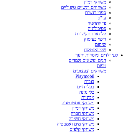
משחקי דמיון
משחקים רגשיים טיפוליים
ספרי רגשות
עו"ס
פיזיותרפיה
פסיכולוגיה
קלינאות תקשורת
ריפוי בעיסוק
שיקום
שלי זאנטקרן
לגני ילדים ומוסדות חינוך
חגים ונושאים נלמדים
מפות
משחקים וצעצועים
Playmobil
בובות
בעלי חיים
כלי נגינה
מכוניות
משחקי אסטרטגיה
משחקי דמיון
משחקי חברה
משחקי חשיבה
משחקי מים ואמבטיה
משחקי קלפים