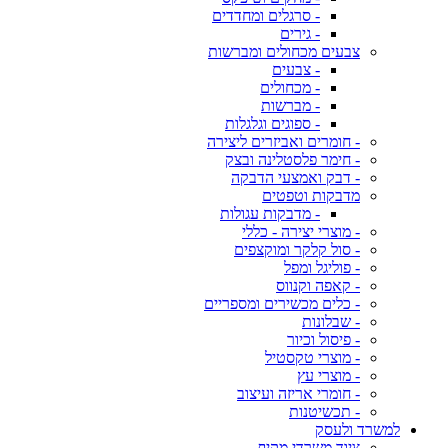
- סרגלים ומחדדים
- גירים
צבעים מכחולים ומברשות
- צבעים
- מכחולים
- מברשות
- ספוגים וגלגלות
- חומרים ואביזרים ליצירה
- חימר פלסטלינה ובצק
- דבק ואמצעי הדבקה
מדבקות וטפטים
- מדבקות עגולות
- מוצרי יצירה - כללי
- סול קלקר ומוקצפים
- פוליגל ומפל
- קאפה וקנווס
- כלים מכשירים ומספריים
- שבלונות
- פיסול וכיור
- מוצרי טקסטיל
- מוצרי עץ
- חומרי אריזה ועיצוב
- תכשיטנות
למשרד ולעסק
ציוד משרדי מקיף