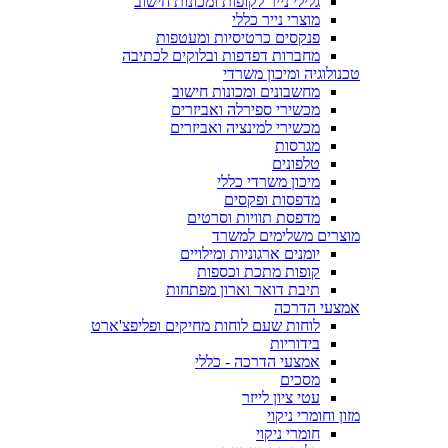
גלילי נייר לקופות ומכונות חישוב
מוצרי נייר כללי
פנקסים כרטיסיות ומעטפות
מחברות דפדפות ובלוקים לכתיבה
טכנולוגיה ומיכון משרדי
מחשבונים ומכונות חישוב
מכשירי ספירלה ואביזרים
מכשירי למינציה ואביזרים
מגרסות
טלפונים
מיכון משרדי כללי
מדפסות ופקסים
מדפסת תוויות וסרטים
מוצרים משלימים למשרד
יומנים ארגוניות ומילויים
קופות מתכת וכספות
תיבת דואר וארון מפתחות
אמצעי הדרכה
לוחות שעם לוחות מחיקים ופליפצ'ארט
בידוריות
אמצעי הדרכה - כללי
מסכים
עטי ציון לייזר
מזון וחומרי ניקוי
חומרי ניקוי