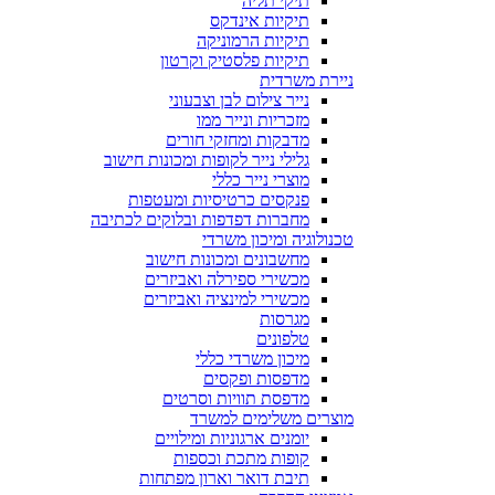
תיקי תליה
תיקיות אינדקס
תיקיות הרמוניקה
תיקיות פלסטיק וקרטון
ניירת משרדית
נייר צילום לבן וצבעוני
מזכריות ונייר ממו
מדבקות ומחזקי חורים
גלילי נייר לקופות ומכונות חישוב
מוצרי נייר כללי
פנקסים כרטיסיות ומעטפות
מחברות דפדפות ובלוקים לכתיבה
טכנולוגיה ומיכון משרדי
מחשבונים ומכונות חישוב
מכשירי ספירלה ואביזרים
מכשירי למינציה ואביזרים
מגרסות
טלפונים
מיכון משרדי כללי
מדפסות ופקסים
מדפסת תוויות וסרטים
מוצרים משלימים למשרד
יומנים ארגוניות ומילויים
קופות מתכת וכספות
תיבת דואר וארון מפתחות