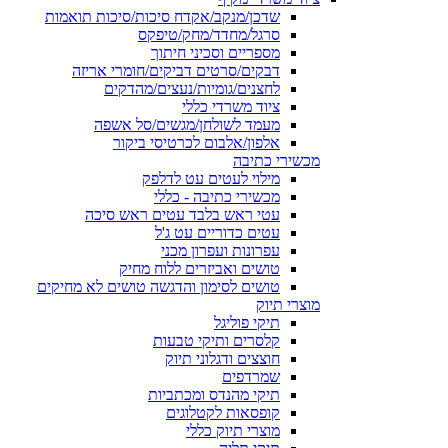
שדכן/מנקב/אקדח סיכות/סיכות תואמות
סרגל/מחדד/מחק/טיפקס
מספריים וסכיני חיתוך
דבקים/סרטים דביקים/חומרי אריזה
לחצנים/גומיות/נעצים/מהדקים
ציוד משרדי כללי
מעמד לשולחן/מגשים/סל אשפה
אלפון/אלבום לכרטיסי ביקור
מכשירי כתיבה
מילוי לעטים עט לדלפק
מכשירי כתיבה - כללי
עטי ראש בלבד עטים ראש סיכה
עטים כדוריים עט ג'ל
עפרונות ועפרון מכני
טושים ואביזרים ללוח מחיק
טושים לסימון והדגשה טושים לא מחיקים
מוצרי תיוק
תיקי פוליגל
קלסרים ותיקי טבעות
חוצצים ודגלוני תיוק
שמרדפים
תיקי מהנדס ומכתביות
קופסאות לקטלוגים
מוצרי תיוק כללי