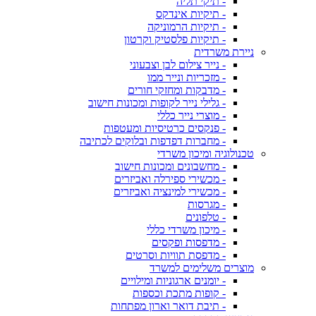
- תיקי תליה
- תיקיות אינדקס
- תיקיות הרמוניקה
- תיקיות פלסטיק וקרטון
ניירת משרדית
- נייר צילום לבן וצבעוני
- מזכריות ונייר ממו
- מדבקות ומחזקי חורים
- גלילי נייר לקופות ומכונות חישוב
- מוצרי נייר כללי
- פנקסים כרטיסיות ומעטפות
- מחברות דפדפות ובלוקים לכתיבה
טכנולוגיה ומיכון משרדי
- מחשבונים ומכונות חישוב
- מכשירי ספירלה ואביזרים
- מכשירי למינציה ואביזרים
- מגרסות
- טלפונים
- מיכון משרדי כללי
- מדפסות ופקסים
- מדפסת תוויות וסרטים
מוצרים משלימים למשרד
- יומנים ארגוניות ומילויים
- קופות מתכת וכספות
- תיבת דואר וארון מפתחות