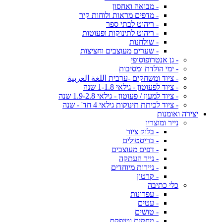
- מבואה ואחסון
- מדפים מראות ולוחות קיר
- ריהוט לבתי ספר
- ריהוט לתינוקות ופעוטות
- שולחנות
- שערים מעוצבים וחציצות
- גן אנטרופוסופי
- ימי הולדת ומסיבות
- ציוד ומשחקים -ערבית اللغة العربية
- ציוד לפעוטון - גילאי 1-1.8 שנה
- ציוד למעון / פעוטון - גילאי 1.9-2.8 שנה
- ציוד לכיתת תינוקות גילאי 4 חד' - שנה
יצירה ואומנות
נייר ומוצריו
- בלוק ציור
- בריסטולים
- דפים מעוצבים
- נייר העתקה
- ניירות מיוחדים
- קרטון
כלי כתיבה
- עפרונות
- עטים
- טושים
- מחקים וטיפקס