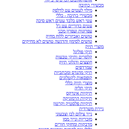
מכשירי כתיבה
מילוי לעטים עט לדלפק
מכשירי כתיבה - כללי
עטי ראש בלבד עטים ראש סיכה
עטים כדוריים עט ג'ל
עפרונות ועפרון מכני
טושים ואביזרים ללוח מחיק
טושים לסימון והדגשה טושים לא מחיקים
מוצרי תיוק
תיקי פוליגל
קלסרים ותיקי טבעות
חוצצים ודגלוני תיוק
שמרדפים
תיקי מהנדס ומכתביות
קופסאות לקטלוגים
מוצרי תיוק כללי
תיקי תליה
תיקיות אינדקס
תיקיות הרמוניקה
תיקיות פלסטיק וקרטון
ניירת משרדית
נייר צילום לבן וצבעוני
מזכריות ונייר ממו
מדבקות ומחזקי חורים