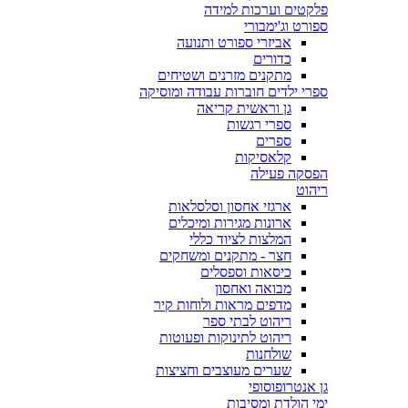
פלקטים וערכות למידה
ספורט וג'ימבורי
אביזרי ספורט ותנועה
כדורים
מתקנים מזרנים ושטיחים
ספרי ילדים חוברות עבודה ומוסיקה
גן וראשית קריאה
ספרי רגשות
ספרים
קלאסיקות
הפסקה פעילה
ריהוט
ארגזי אחסון וסלסלאות
ארונות מגירות ומיכלים
המלצות לציוד כללי
חצר - מתקנים ומשחקים
כיסאות וספסלים
מבואה ואחסון
מדפים מראות ולוחות קיר
ריהוט לבתי ספר
ריהוט לתינוקות ופעוטות
שולחנות
שערים מעוצבים וחציצות
גן אנטרופוסופי
ימי הולדת ומסיבות