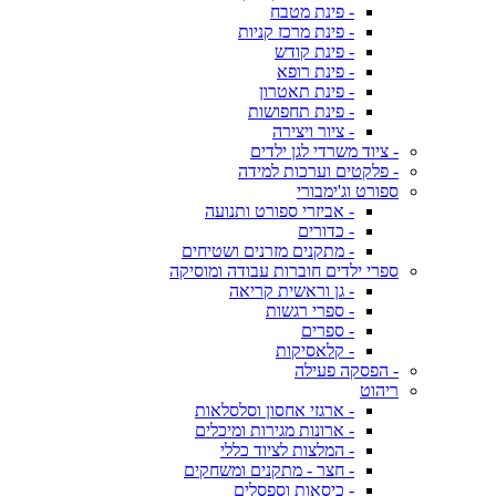
- פינת מטבח
- פינת מרכז קניות
- פינת קודש
- פינת רופא
- פינת תאטרון
- פינת תחפושות
- ציור ויצירה
- ציוד משרדי לגן ילדים
- פלקטים וערכות למידה
ספורט וג'ימבורי
- אביזרי ספורט ותנועה
- כדורים
- מתקנים מזרנים ושטיחים
ספרי ילדים חוברות עבודה ומוסיקה
- גן וראשית קריאה
- ספרי רגשות
- ספרים
- קלאסיקות
- הפסקה פעילה
ריהוט
- ארגזי אחסון וסלסלאות
- ארונות מגירות ומיכלים
- המלצות לציוד כללי
- חצר - מתקנים ומשחקים
- כיסאות וספסלים