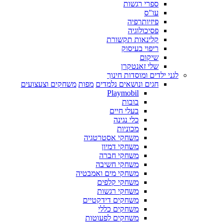
ספרי רגשות
עו"ס
פיזיותרפיה
פסיכולוגיה
קלינאות תקשורת
ריפוי בעיסוק
שיקום
שלי זאנטקרן
לגני ילדים ומוסדות חינוך
חגים ונושאים נלמדים
מפות
משחקים וצעצועים
Playmobil
בובות
בעלי חיים
כלי נגינה
מכוניות
משחקי אסטרטגיה
משחקי דמיון
משחקי חברה
משחקי חשיבה
משחקי מים ואמבטיה
משחקי קלפים
משחקי רגשות
משחקים דידקטיים
משחקים כללי
משחקים לפעוטות