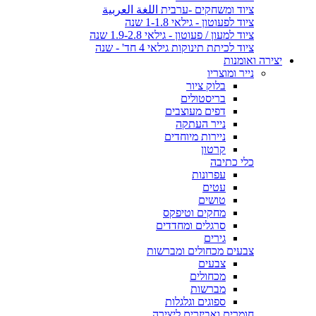
ציוד ומשחקים -ערבית اللغة العربية
ציוד לפעוטון - גילאי 1-1.8 שנה
ציוד למעון / פעוטון - גילאי 1.9-2.8 שנה
ציוד לכיתת תינוקות גילאי 4 חד' - שנה
יצירה ואומנות
נייר ומוצריו
בלוק ציור
בריסטולים
דפים מעוצבים
נייר העתקה
ניירות מיוחדים
קרטון
כלי כתיבה
עפרונות
עטים
טושים
מחקים וטיפקס
סרגלים ומחדדים
גירים
צבעים מכחולים ומברשות
צבעים
מכחולים
מברשות
ספוגים וגלגלות
חומרים ואביזרים ליצירה