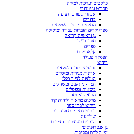
פלקטים וערכות למידה
ספורט וג'ימבורי
אביזרי ספורט ותנועה
כדורים
מתקנים מזרנים ושטיחים
ספרי ילדים חוברות עבודה ומוסיקה
גן וראשית קריאה
ספרי רגשות
ספרים
קלאסיקות
הפסקה פעילה
ריהוט
ארגזי אחסון וסלסלאות
ארונות מגירות ומיכלים
המלצות לציוד כללי
חצר - מתקנים ומשחקים
כיסאות וספסלים
מבואה ואחסון
מדפים מראות ולוחות קיר
ריהוט לבתי ספר
ריהוט לתינוקות ופעוטות
שולחנות
שערים מעוצבים וחציצות
גן אנטרופוסופי
ימי הולדת ומסיבות