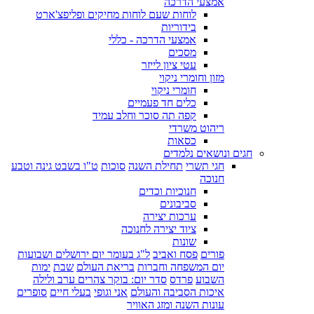
אמצעי הדרכה
לוחות שעם לוחות מחיקים ופליפצ'ארט
בידוריות
אמצעי הדרכה - כללי
מסכים
עטי ציון לייזר
מזון וחומרי ניקוי
חומרי ניקוי
כלים חד פעמיים
קפה תה סוכר וחלב עמיד
ריהוט משרדי
כסאות
חגים ונושאים נלמדים
חגי תשרי
תחילת השנה
סוכות
ט"ו בשבט גינה וטבע
חנוכה
חנוכיות וכדים
סביבונים
ערכות יצירה
ציוד יצירה לחנוכה
שונות
פורים
פסח ואביב
ל"ג בעומר יום ירושלים ושבועות
יום המשפחה וחברות
בריאת העולם
שבת
ימות
השבוע
פרדס
סדר יום: בוקר צהרים ערב ולילה
איכות הסביבה והעולם
אני וגופי
בעלי חיים
סופרים
עונות השנה ומזג האוויר