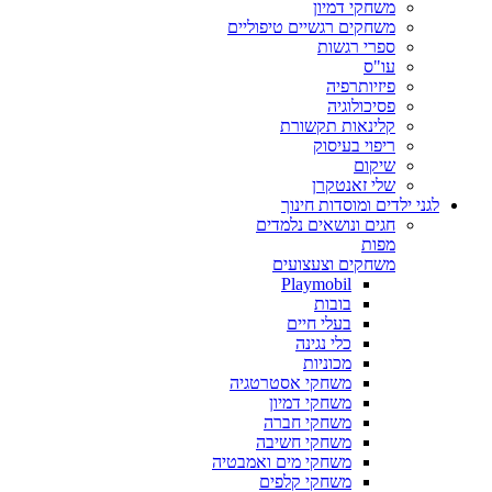
משחקי דמיון
משחקים רגשיים טיפוליים
ספרי רגשות
עו"ס
פיזיותרפיה
פסיכולוגיה
קלינאות תקשורת
ריפוי בעיסוק
שיקום
שלי זאנטקרן
לגני ילדים ומוסדות חינוך
חגים ונושאים נלמדים
מפות
משחקים וצעצועים
Playmobil
בובות
בעלי חיים
כלי נגינה
מכוניות
משחקי אסטרטגיה
משחקי דמיון
משחקי חברה
משחקי חשיבה
משחקי מים ואמבטיה
משחקי קלפים