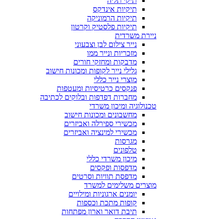
תיקי תליה
תיקיות אינדקס
תיקיות הרמוניקה
תיקיות פלסטיק וקרטון
ניירת משרדית
נייר צילום לבן וצבעוני
מזכריות ונייר ממו
מדבקות ומחזקי חורים
גלילי נייר לקופות ומכונות חישוב
מוצרי נייר כללי
פנקסים כרטיסיות ומעטפות
מחברות דפדפות ובלוקים לכתיבה
טכנולוגיה ומיכון משרדי
מחשבונים ומכונות חישוב
מכשירי ספירלה ואביזרים
מכשירי למינציה ואביזרים
מגרסות
טלפונים
מיכון משרדי כללי
מדפסות ופקסים
מדפסת תוויות וסרטים
מוצרים משלימים למשרד
יומנים ארגוניות ומילויים
קופות מתכת וכספות
תיבת דואר וארון מפתחות