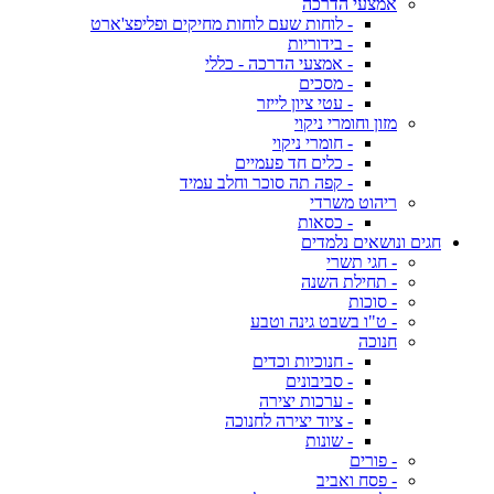
אמצעי הדרכה
- לוחות שעם לוחות מחיקים ופליפצ'ארט
- בידוריות
- אמצעי הדרכה - כללי
- מסכים
- עטי ציון לייזר
מזון וחומרי ניקוי
- חומרי ניקוי
- כלים חד פעמיים
- קפה תה סוכר וחלב עמיד
ריהוט משרדי
- כסאות
חגים ונושאים נלמדים
- חגי תשרי
- תחילת השנה
- סוכות
- ט"ו בשבט גינה וטבע
חנוכה
- חנוכיות וכדים
- סביבונים
- ערכות יצירה
- ציוד יצירה לחנוכה
- שונות
- פורים
- פסח ואביב