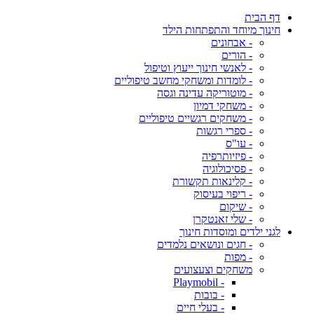
דף הבית
חינוך מיוחד והתפתחות הילד
- אבחונים
- הורים
- לאנשי חינוך ייעוץ וטיפול
- לומדות ומשחקי מחשב טיפוליים
- מוטוריקה עדינה וגסה
- משחקי דמיון
- משחקים רגשיים טיפוליים
- ספרי רגשות
- עו"ס
- פיזיותרפיה
- פסיכולוגיה
- קלינאות תקשורת
- ריפוי בעיסוק
- שיקום
- שלי זאנטקרן
לגני ילדים ומוסדות חינוך
- חגים ונושאים נלמדים
- מפות
משחקים וצעצועים
- Playmobil
- בובות
- בעלי חיים