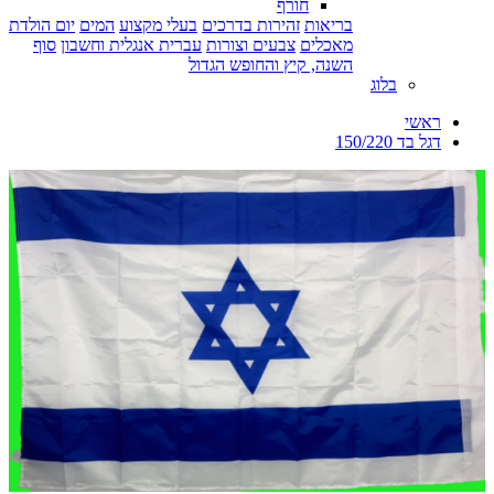
חורף
בריאות
זהירות בדרכים
בעלי מקצוע
המים
יום הולדת
מאכלים
צבעים וצורות
עברית אנגלית וחשבון
סוף
השנה, קיץ והחופש הגדול
בלוג
ראשי
דגל בד 150/220