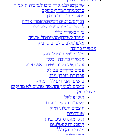
שדכן/מנקב/אקדח סיכות/סיכות תואמות
סרגל/מחדד/מחק/טיפקס
מספריים וסכיני חיתוך
דבקים/סרטים דביקים/חומרי אריזה
לחצנים/גומיות/נעצים/מהדקים
ציוד משרדי כללי
מעמד לשולחן/מגשים/סל אשפה
אלפון/אלבום לכרטיסי ביקור
מכשירי כתיבה
מילוי לעטים עט לדלפק
מכשירי כתיבה - כללי
עטי ראש בלבד עטים ראש סיכה
עטים כדוריים עט ג'ל
עפרונות ועפרון מכני
טושים ואביזרים ללוח מחיק
טושים לסימון והדגשה טושים לא מחיקים
מוצרי תיוק
תיקי פוליגל
קלסרים ותיקי טבעות
חוצצים ודגלוני תיוק
שמרדפים
תיקי מהנדס ומכתביות
קופסאות לקטלוגים
מוצרי תיוק כללי