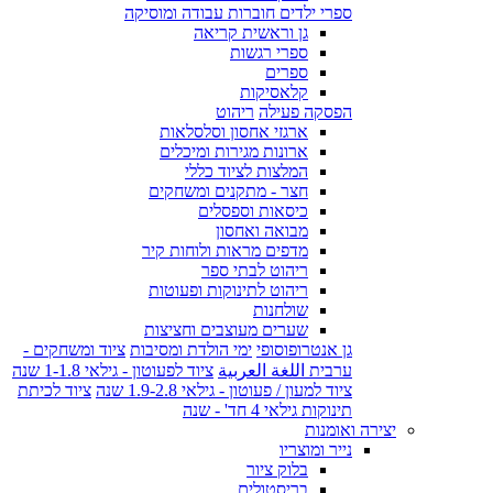
ספרי ילדים חוברות עבודה ומוסיקה
גן וראשית קריאה
ספרי רגשות
ספרים
קלאסיקות
הפסקה פעילה
ריהוט
ארגזי אחסון וסלסלאות
ארונות מגירות ומיכלים
המלצות לציוד כללי
חצר - מתקנים ומשחקים
כיסאות וספסלים
מבואה ואחסון
מדפים מראות ולוחות קיר
ריהוט לבתי ספר
ריהוט לתינוקות ופעוטות
שולחנות
שערים מעוצבים וחציצות
גן אנטרופוסופי
ימי הולדת ומסיבות
ציוד ומשחקים -
ערבית اللغة العربية
ציוד לפעוטון - גילאי 1-1.8 שנה
ציוד למעון / פעוטון - גילאי 1.9-2.8 שנה
ציוד לכיתת
תינוקות גילאי 4 חד' - שנה
יצירה ואומנות
נייר ומוצריו
בלוק ציור
בריסטולים