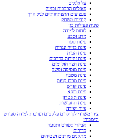
על גלגלים
פאזלים הרכבות ובנייה
צעצועים התפתחותיים לגיל הרך
קוביות משחק
פינות פעילות בגן
לוחות למידה
מדע וטבע
פינות ספר
פינת בנייה ונגרות
פינת הבית
פינת זהירות בדרכים
פינת חצר חול ומים
פינת מוסיקה וקשב
פינת מטבח
פינת מרכז קניות
פינת קודש
פינת רופא
פינת תאטרון
פינת תחפושות
ציור ויצירה
ציוד משרדי לגן ילדים
פלקטים וערכות למידה
ספורט
וג'ימבורי
אביזרי ספורט ותנועה
כדורים
מתקנים מזרנים ושטיחים