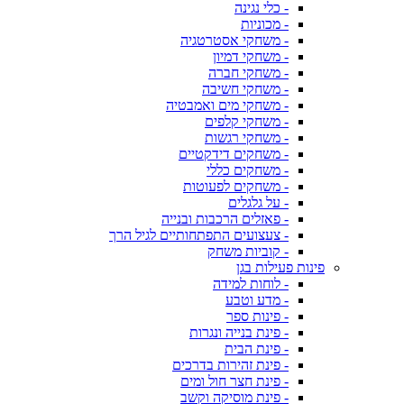
- כלי נגינה
- מכוניות
- משחקי אסטרטגיה
- משחקי דמיון
- משחקי חברה
- משחקי חשיבה
- משחקי מים ואמבטיה
- משחקי קלפים
- משחקי רגשות
- משחקים דידקטיים
- משחקים כללי
- משחקים לפעוטות
- על גלגלים
- פאזלים הרכבות ובנייה
- צעצועים התפתחותיים לגיל הרך
- קוביות משחק
פינות פעילות בגן
- לוחות למידה
- מדע וטבע
- פינות ספר
- פינת בנייה ונגרות
- פינת הבית
- פינת זהירות בדרכים
- פינת חצר חול ומים
- פינת מוסיקה וקשב