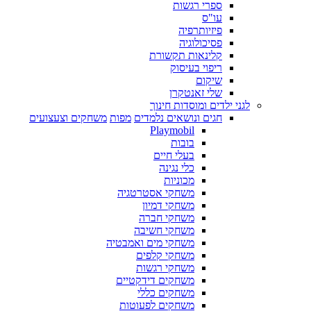
ספרי רגשות
עו"ס
פיזיותרפיה
פסיכולוגיה
קלינאות תקשורת
ריפוי בעיסוק
שיקום
שלי זאנטקרן
לגני ילדים ומוסדות חינוך
חגים ונושאים נלמדים
מפות
משחקים וצעצועים
Playmobil
בובות
בעלי חיים
כלי נגינה
מכוניות
משחקי אסטרטגיה
משחקי דמיון
משחקי חברה
משחקי חשיבה
משחקי מים ואמבטיה
משחקי קלפים
משחקי רגשות
משחקים דידקטיים
משחקים כללי
משחקים לפעוטות