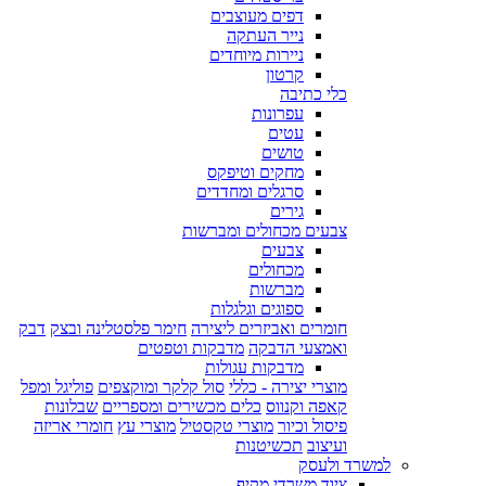
דפים מעוצבים
נייר העתקה
ניירות מיוחדים
קרטון
כלי כתיבה
עפרונות
עטים
טושים
מחקים וטיפקס
סרגלים ומחדדים
גירים
צבעים מכחולים ומברשות
צבעים
מכחולים
מברשות
ספוגים וגלגלות
חומרים ואביזרים ליצירה
חימר פלסטלינה ובצק
דבק
ואמצעי הדבקה
מדבקות וטפטים
מדבקות עגולות
מוצרי יצירה - כללי
סול קלקר ומוקצפים
פוליגל ומפל
קאפה וקנווס
כלים מכשירים ומספריים
שבלונות
פיסול וכיור
מוצרי טקסטיל
מוצרי עץ
חומרי אריזה
ועיצוב
תכשיטנות
למשרד ולעסק
ציוד משרדי מקיף