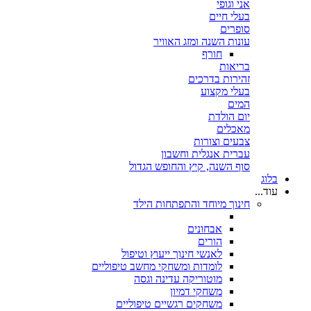
אני וגופי
בעלי חיים
סופרים
עונות השנה ומזג האוויר
חורף
בריאות
זהירות בדרכים
בעלי מקצוע
המים
יום הולדת
מאכלים
צבעים וצורות
עברית אנגלית וחשבון
סוף השנה, קיץ והחופש הגדול
בלוג
עוד...
חינוך מיוחד והתפתחות הילד
אבחונים
הורים
לאנשי חינוך ייעוץ וטיפול
לומדות ומשחקי מחשב טיפוליים
מוטוריקה עדינה וגסה
משחקי דמיון
משחקים רגשיים טיפוליים