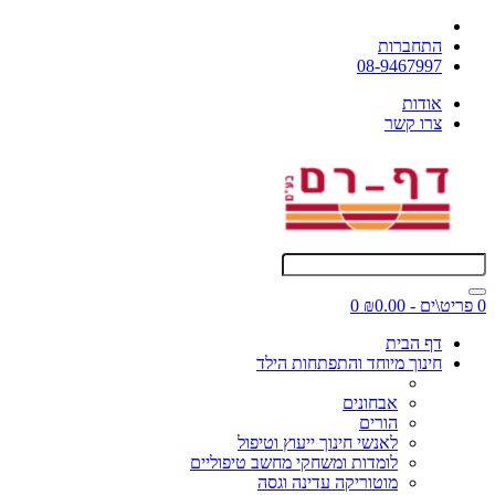
התחברות
08-9467997
אודות
צרו קשר
0 פריט\ים - ₪0.00
0
דף הבית
חינוך מיוחד והתפתחות הילד
אבחונים
הורים
לאנשי חינוך ייעוץ וטיפול
לומדות ומשחקי מחשב טיפוליים
מוטוריקה עדינה וגסה