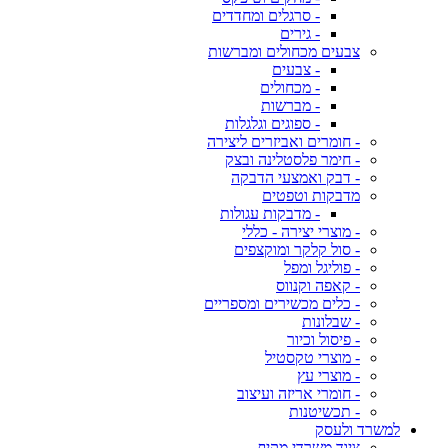
- סרגלים ומחדדים
- גירים
צבעים מכחולים ומברשות
- צבעים
- מכחולים
- מברשות
- ספוגים וגלגלות
- חומרים ואביזרים ליצירה
- חימר פלסטלינה ובצק
- דבק ואמצעי הדבקה
מדבקות וטפטים
- מדבקות עגולות
- מוצרי יצירה - כללי
- סול קלקר ומוקצפים
- פוליגל ומפל
- קאפה וקנווס
- כלים מכשירים ומספריים
- שבלונות
- פיסול וכיור
- מוצרי טקסטיל
- מוצרי עץ
- חומרי אריזה ועיצוב
- תכשיטנות
למשרד ולעסק
ציוד משרדי מקיף