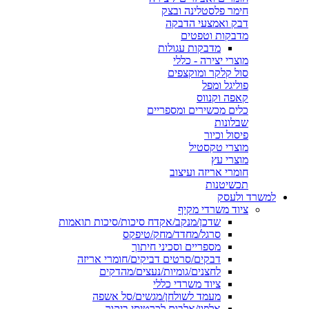
חימר פלסטלינה ובצק
דבק ואמצעי הדבקה
מדבקות וטפטים
מדבקות עגולות
מוצרי יצירה - כללי
סול קלקר ומוקצפים
פוליגל ומפל
קאפה וקנווס
כלים מכשירים ומספריים
שבלונות
פיסול וכיור
מוצרי טקסטיל
מוצרי עץ
חומרי אריזה ועיצוב
תכשיטנות
למשרד ולעסק
ציוד משרדי מקיף
שדכן/מנקב/אקדח סיכות/סיכות תואמות
סרגל/מחדד/מחק/טיפקס
מספריים וסכיני חיתוך
דבקים/סרטים דביקים/חומרי אריזה
לחצנים/גומיות/נעצים/מהדקים
ציוד משרדי כללי
מעמד לשולחן/מגשים/סל אשפה
אלפון/אלבום לכרטיסי ביקור