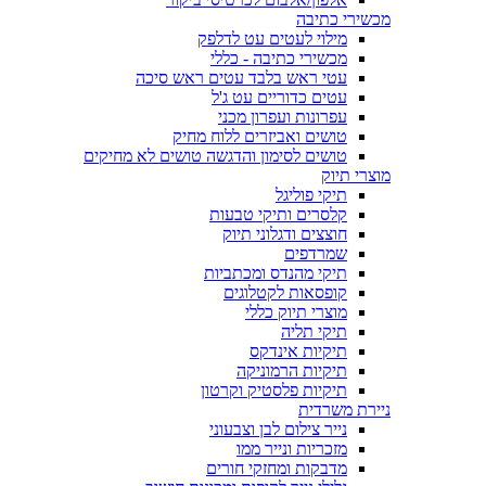
מכשירי כתיבה
מילוי לעטים עט לדלפק
מכשירי כתיבה - כללי
עטי ראש בלבד עטים ראש סיכה
עטים כדוריים עט ג'ל
עפרונות ועפרון מכני
טושים ואביזרים ללוח מחיק
טושים לסימון והדגשה טושים לא מחיקים
מוצרי תיוק
תיקי פוליגל
קלסרים ותיקי טבעות
חוצצים ודגלוני תיוק
שמרדפים
תיקי מהנדס ומכתביות
קופסאות לקטלוגים
מוצרי תיוק כללי
תיקי תליה
תיקיות אינדקס
תיקיות הרמוניקה
תיקיות פלסטיק וקרטון
ניירת משרדית
נייר צילום לבן וצבעוני
מזכריות ונייר ממו
מדבקות ומחזקי חורים