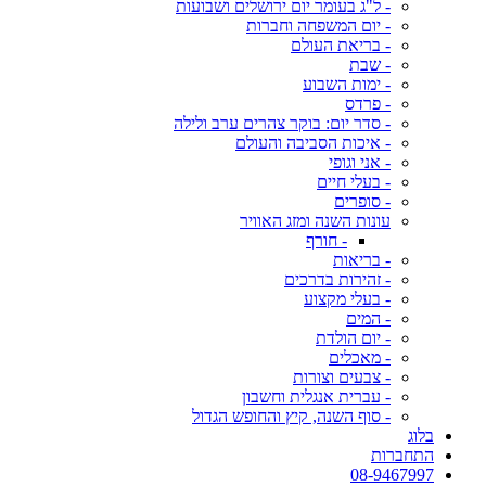
- ל"ג בעומר יום ירושלים ושבועות
- יום המשפחה וחברות
- בריאת העולם
- שבת
- ימות השבוע
- פרדס
- סדר יום: בוקר צהרים ערב ולילה
- איכות הסביבה והעולם
- אני וגופי
- בעלי חיים
- סופרים
עונות השנה ומזג האוויר
- חורף
- בריאות
- זהירות בדרכים
- בעלי מקצוע
- המים
- יום הולדת
- מאכלים
- צבעים וצורות
- עברית אנגלית וחשבון
- סוף השנה, קיץ והחופש הגדול
בלוג
התחברות
08-9467997