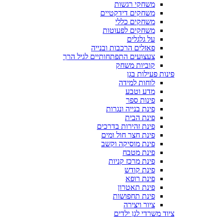
משחקי רגשות
משחקים דידקטיים
משחקים כללי
משחקים לפעוטות
על גלגלים
פאזלים הרכבות ובנייה
צעצועים התפתחותיים לגיל הרך
קוביות משחק
פינות פעילות בגן
לוחות למידה
מדע וטבע
פינות ספר
פינת בנייה ונגרות
פינת הבית
פינת זהירות בדרכים
פינת חצר חול ומים
פינת מוסיקה וקשב
פינת מטבח
פינת מרכז קניות
פינת קודש
פינת רופא
פינת תאטרון
פינת תחפושות
ציור ויצירה
ציוד משרדי לגן ילדים