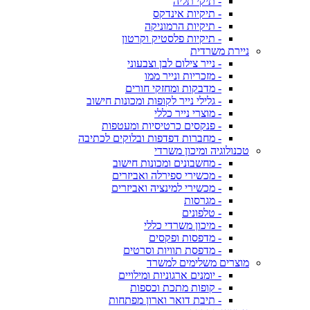
- תיקי תליה
- תיקיות אינדקס
- תיקיות הרמוניקה
- תיקיות פלסטיק וקרטון
ניירת משרדית
- נייר צילום לבן וצבעוני
- מזכריות ונייר ממו
- מדבקות ומחזקי חורים
- גלילי נייר לקופות ומכונות חישוב
- מוצרי נייר כללי
- פנקסים כרטיסיות ומעטפות
- מחברות דפדפות ובלוקים לכתיבה
טכנולוגיה ומיכון משרדי
- מחשבונים ומכונות חישוב
- מכשירי ספירלה ואביזרים
- מכשירי למינציה ואביזרים
- מגרסות
- טלפונים
- מיכון משרדי כללי
- מדפסות ופקסים
- מדפסת תוויות וסרטים
מוצרים משלימים למשרד
- יומנים ארגוניות ומילויים
- קופות מתכת וכספות
- תיבת דואר וארון מפתחות