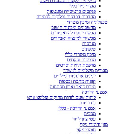
גלילי נייר לקופות ומכונות חישוב
מוצרי נייר כללי
פנקסים כרטיסיות ומעטפות
מחברות דפדפות ובלוקים לכתיבה
טכנולוגיה ומיכון משרדי
מחשבונים ומכונות חישוב
מכשירי ספירלה ואביזרים
מכשירי למינציה ואביזרים
מגרסות
טלפונים
מיכון משרדי כללי
מדפסות ופקסים
מדפסת תוויות וסרטים
מוצרים משלימים למשרד
יומנים ארגוניות ומילויים
קופות מתכת וכספות
תיבת דואר וארון מפתחות
אמצעי הדרכה
לוחות שעם לוחות מחיקים ופליפצ'ארט
בידוריות
אמצעי הדרכה - כללי
מסכים
עטי ציון לייזר
מזון וחומרי ניקוי
חומרי ניקוי