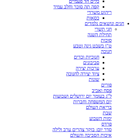
כלים חד פעמיים
קפה תה סוכר וחלב עמיד
ריהוט משרדי
כסאות
חגים ונושאים נלמדים
חגי תשרי
תחילת השנה
סוכות
ט"ו בשבט גינה וטבע
חנוכה
חנוכיות וכדים
סביבונים
ערכות יצירה
ציוד יצירה לחנוכה
שונות
פורים
פסח ואביב
ל"ג בעומר יום ירושלים ושבועות
יום המשפחה וחברות
בריאת העולם
שבת
ימות השבוע
פרדס
סדר יום: בוקר צהרים ערב ולילה
איכות הסביבה והעולם