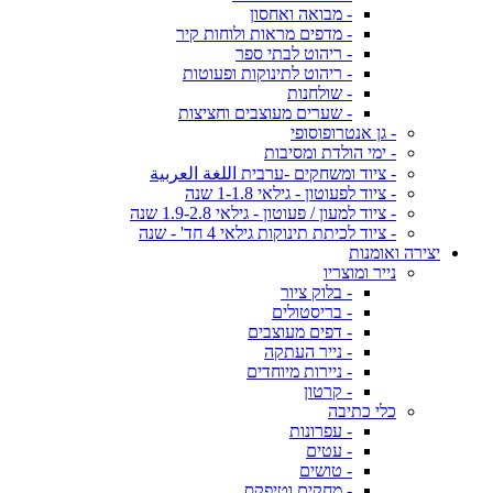
- מבואה ואחסון
- מדפים מראות ולוחות קיר
- ריהוט לבתי ספר
- ריהוט לתינוקות ופעוטות
- שולחנות
- שערים מעוצבים וחציצות
- גן אנטרופוסופי
- ימי הולדת ומסיבות
- ציוד ומשחקים -ערבית اللغة العربية
- ציוד לפעוטון - גילאי 1-1.8 שנה
- ציוד למעון / פעוטון - גילאי 1.9-2.8 שנה
- ציוד לכיתת תינוקות גילאי 4 חד' - שנה
יצירה ואומנות
נייר ומוצריו
- בלוק ציור
- בריסטולים
- דפים מעוצבים
- נייר העתקה
- ניירות מיוחדים
- קרטון
כלי כתיבה
- עפרונות
- עטים
- טושים
- מחקים וטיפקס