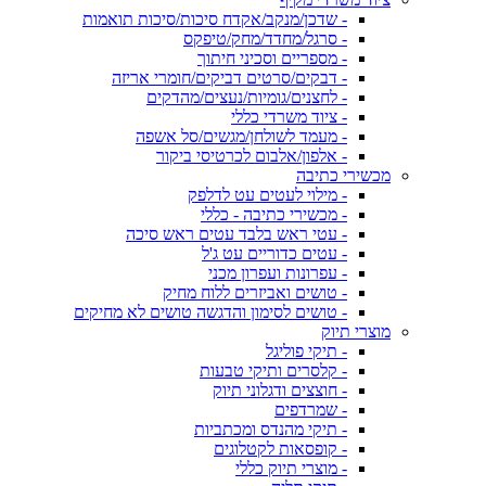
- שדכן/מנקב/אקדח סיכות/סיכות תואמות
- סרגל/מחדד/מחק/טיפקס
- מספריים וסכיני חיתוך
- דבקים/סרטים דביקים/חומרי אריזה
- לחצנים/גומיות/נעצים/מהדקים
- ציוד משרדי כללי
- מעמד לשולחן/מגשים/סל אשפה
- אלפון/אלבום לכרטיסי ביקור
מכשירי כתיבה
- מילוי לעטים עט לדלפק
- מכשירי כתיבה - כללי
- עטי ראש בלבד עטים ראש סיכה
- עטים כדוריים עט ג'ל
- עפרונות ועפרון מכני
- טושים ואביזרים ללוח מחיק
- טושים לסימון והדגשה טושים לא מחיקים
מוצרי תיוק
- תיקי פוליגל
- קלסרים ותיקי טבעות
- חוצצים ודגלוני תיוק
- שמרדפים
- תיקי מהנדס ומכתביות
- קופסאות לקטלוגים
- מוצרי תיוק כללי