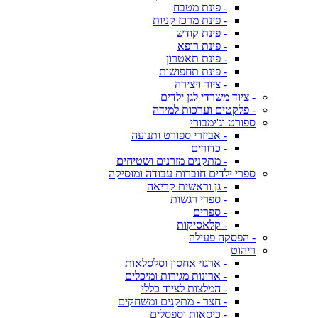
- פינת מטבח
- פינת מרכז קניות
- פינת קודש
- פינת רופא
- פינת תאטרון
- פינת תחפושות
- ציור ויצירה
- ציוד משרדי לגן ילדים
- פלקטים וערכות למידה
ספורט וג'ימבורי
- אביזרי ספורט ותנועה
- כדורים
- מתקנים מזרנים ושטיחים
ספרי ילדים חוברות עבודה ומוסיקה
- גן וראשית קריאה
- ספרי רגשות
- ספרים
- קלאסיקות
- הפסקה פעילה
ריהוט
- ארגזי אחסון וסלסלאות
- ארונות מגירות ומיכלים
- המלצות לציוד כללי
- חצר - מתקנים ומשחקים
- כיסאות וספסלים