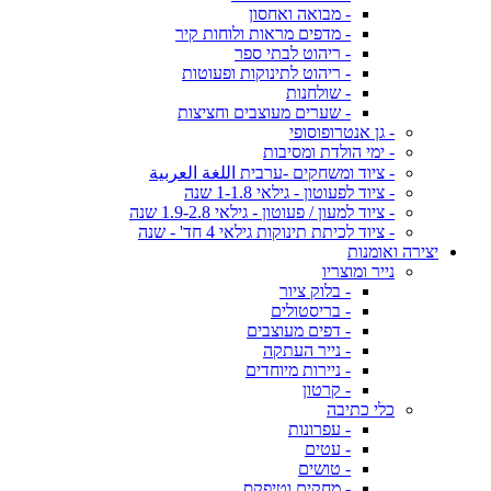
- מבואה ואחסון
- מדפים מראות ולוחות קיר
- ריהוט לבתי ספר
- ריהוט לתינוקות ופעוטות
- שולחנות
- שערים מעוצבים וחציצות
- גן אנטרופוסופי
- ימי הולדת ומסיבות
- ציוד ומשחקים -ערבית اللغة العربية
- ציוד לפעוטון - גילאי 1-1.8 שנה
- ציוד למעון / פעוטון - גילאי 1.9-2.8 שנה
- ציוד לכיתת תינוקות גילאי 4 חד' - שנה
יצירה ואומנות
נייר ומוצריו
- בלוק ציור
- בריסטולים
- דפים מעוצבים
- נייר העתקה
- ניירות מיוחדים
- קרטון
כלי כתיבה
- עפרונות
- עטים
- טושים
- מחקים וטיפקס