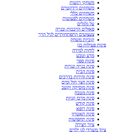
משחקי רגשות
משחקים דידקטיים
משחקים כללי
משחקים לפעוטות
על גלגלים
פאזלים הרכבות ובנייה
צעצועים התפתחותיים לגיל הרך
קוביות משחק
פינות פעילות בגן
לוחות למידה
מדע וטבע
פינות ספר
פינת בנייה ונגרות
פינת הבית
פינת זהירות בדרכים
פינת חצר חול ומים
פינת מוסיקה וקשב
פינת מטבח
פינת מרכז קניות
פינת קודש
פינת רופא
פינת תאטרון
פינת תחפושות
ציור ויצירה
ציוד משרדי לגן ילדים