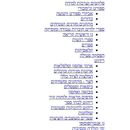
פלקטים וערכות למידה
ספורט וג'ימבורי
אביזרי ספורט ותנועה
כדורים
מתקנים מזרנים ושטיחים
ספרי ילדים חוברות עבודה ומוסיקה
גן וראשית קריאה
ספרי רגשות
ספרים
קלאסיקות
הפסקה פעילה
ריהוט
ארגזי אחסון וסלסלאות
ארונות מגירות ומיכלים
המלצות לציוד כללי
חצר - מתקנים ומשחקים
כיסאות וספסלים
מבואה ואחסון
מדפים מראות ולוחות קיר
ריהוט לבתי ספר
ריהוט לתינוקות ופעוטות
שולחנות
שערים מעוצבים וחציצות
גן אנטרופוסופי
ימי הולדת ומסיבות