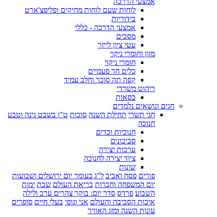
אמצעי הדרכה
לוחות שעם לוחות מחיקים ופליפצ'ארט
בידוריות
אמצעי הדרכה - כללי
מסכים
עטי ציון לייזר
מזון וחומרי ניקוי
חומרי ניקוי
כלים חד פעמיים
קפה תה סוכר וחלב עמיד
ריהוט משרדי
כסאות
חגים ונושאים נלמדים
חגי תשרי
תחילת השנה
סוכות
ט"ו בשבט גינה וטבע
חנוכה
חנוכיות וכדים
סביבונים
ערכות יצירה
ציוד יצירה לחנוכה
שונות
פורים
פסח ואביב
ל"ג בעומר יום ירושלים ושבועות
יום המשפחה וחברות
בריאת העולם
שבת
ימות
השבוע
פרדס
סדר יום: בוקר צהרים ערב ולילה
איכות הסביבה והעולם
אני וגופי
בעלי חיים
סופרים
עונות השנה ומזג האוויר