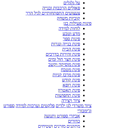
על גלגלים
פאזלים הרכבות ובנייה
צעצועים התפתחותיים לגיל הרך
קוביות משחק
פינות פעילות בגן
לוחות למידה
מדע וטבע
פינות ספר
פינת בנייה ונגרות
פינת הבית
פינת זהירות בדרכים
פינת חצר חול ומים
פינת מוסיקה וקשב
פינת מטבח
פינת מרכז קניות
פינת קודש
פינת רופא
פינת תאטרון
פינת תחפושות
ציור ויצירה
ציוד משרדי לגן ילדים
פלקטים וערכות למידה
ספורט
וג'ימבורי
אביזרי ספורט ותנועה
כדורים
מתקנים מזרנים ושטיחים