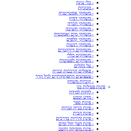
- כלי נגינה
- מכוניות
- משחקי אסטרטגיה
- משחקי דמיון
- משחקי חברה
- משחקי חשיבה
- משחקי מים ואמבטיה
- משחקי קלפים
- משחקי רגשות
- משחקים דידקטיים
- משחקים כללי
- משחקים לפעוטות
- על גלגלים
- פאזלים הרכבות ובנייה
- צעצועים התפתחותיים לגיל הרך
- קוביות משחק
פינות פעילות בגן
- לוחות למידה
- מדע וטבע
- פינות ספר
- פינת בנייה ונגרות
- פינת הבית
- פינת זהירות בדרכים
- פינת חצר חול ומים
- פינת מוסיקה וקשב