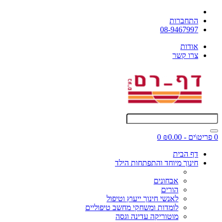
התחברות
08-9467997
אודות
צרו קשר
0 פריט\ים - ₪0.00
0
דף הבית
חינוך מיוחד והתפתחות הילד
אבחונים
הורים
לאנשי חינוך ייעוץ וטיפול
לומדות ומשחקי מחשב טיפוליים
מוטוריקה עדינה וגסה