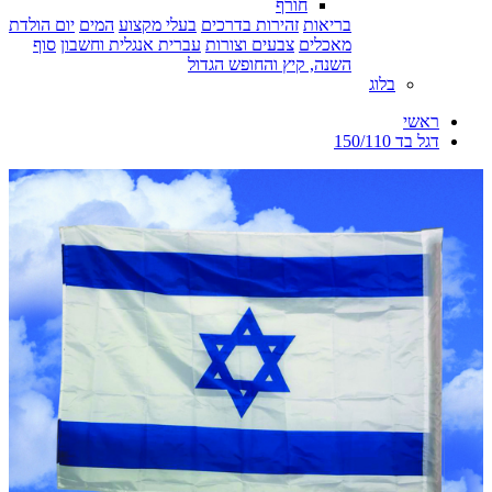
חורף
בריאות
זהירות בדרכים
בעלי מקצוע
המים
יום הולדת
מאכלים
צבעים וצורות
עברית אנגלית וחשבון
סוף
השנה, קיץ והחופש הגדול
בלוג
ראשי
דגל בד 150/110