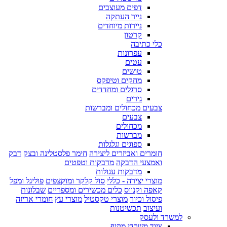
דפים מעוצבים
נייר העתקה
ניירות מיוחדים
קרטון
כלי כתיבה
עפרונות
עטים
טושים
מחקים וטיפקס
סרגלים ומחדדים
גירים
צבעים מכחולים ומברשות
צבעים
מכחולים
מברשות
ספוגים וגלגלות
חומרים ואביזרים ליצירה
חימר פלסטלינה ובצק
דבק
ואמצעי הדבקה
מדבקות וטפטים
מדבקות עגולות
מוצרי יצירה - כללי
סול קלקר ומוקצפים
פוליגל ומפל
קאפה וקנווס
כלים מכשירים ומספריים
שבלונות
פיסול וכיור
מוצרי טקסטיל
מוצרי עץ
חומרי אריזה
ועיצוב
תכשיטנות
למשרד ולעסק
ציוד משרדי מקיף