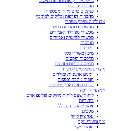
גלילי נייר לקופות ומכונות חישוב
מוצרי נייר כללי
פנקסים כרטיסיות ומעטפות
מחברות דפדפות ובלוקים לכתיבה
טכנולוגיה ומיכון משרדי
מחשבונים ומכונות חישוב
מכשירי ספירלה ואביזרים
מכשירי למינציה ואביזרים
מגרסות
טלפונים
מיכון משרדי כללי
מדפסות ופקסים
מדפסת תוויות וסרטים
מוצרים משלימים למשרד
יומנים ארגוניות ומילויים
קופות מתכת וכספות
תיבת דואר וארון מפתחות
אמצעי הדרכה
לוחות שעם לוחות מחיקים ופליפצ'ארט
בידוריות
אמצעי הדרכה - כללי
מסכים
עטי ציון לייזר
מזון וחומרי ניקוי
חומרי ניקוי