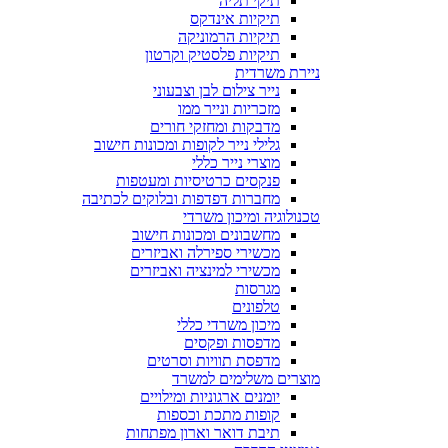
תיקי תליה
תיקיות אינדקס
תיקיות הרמוניקה
תיקיות פלסטיק וקרטון
ניירת משרדית
נייר צילום לבן וצבעוני
מזכריות ונייר ממו
מדבקות ומחזקי חורים
גלילי נייר לקופות ומכונות חישוב
מוצרי נייר כללי
פנקסים כרטיסיות ומעטפות
מחברות דפדפות ובלוקים לכתיבה
טכנולוגיה ומיכון משרדי
מחשבונים ומכונות חישוב
מכשירי ספירלה ואביזרים
מכשירי למינציה ואביזרים
מגרסות
טלפונים
מיכון משרדי כללי
מדפסות ופקסים
מדפסת תוויות וסרטים
מוצרים משלימים למשרד
יומנים ארגוניות ומילויים
קופות מתכת וכספות
תיבת דואר וארון מפתחות