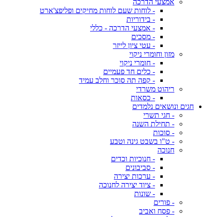
אמצעי הדרכה
- לוחות שעם לוחות מחיקים ופליפצ'ארט
- בידוריות
- אמצעי הדרכה - כללי
- מסכים
- עטי ציון לייזר
מזון וחומרי ניקוי
- חומרי ניקוי
- כלים חד פעמיים
- קפה תה סוכר וחלב עמיד
ריהוט משרדי
- כסאות
חגים ונושאים נלמדים
- חגי תשרי
- תחילת השנה
- סוכות
- ט"ו בשבט גינה וטבע
חנוכה
- חנוכיות וכדים
- סביבונים
- ערכות יצירה
- ציוד יצירה לחנוכה
- שונות
- פורים
- פסח ואביב