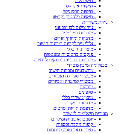
- תיקי תליה
- תיקיות אינדקס
- תיקיות הרמוניקה
- תיקיות פלסטיק וקרטון
ניירת משרדית
- נייר צילום לבן וצבעוני
- מזכריות ונייר ממו
- מדבקות ומחזקי חורים
- גלילי נייר לקופות ומכונות חישוב
- מוצרי נייר כללי
- פנקסים כרטיסיות ומעטפות
- מחברות דפדפות ובלוקים לכתיבה
טכנולוגיה ומיכון משרדי
- מחשבונים ומכונות חישוב
- מכשירי ספירלה ואביזרים
- מכשירי למינציה ואביזרים
- מגרסות
- טלפונים
- מיכון משרדי כללי
- מדפסות ופקסים
- מדפסת תוויות וסרטים
מוצרים משלימים למשרד
- יומנים ארגוניות ומילויים
- קופות מתכת וכספות
- תיבת דואר וארון מפתחות