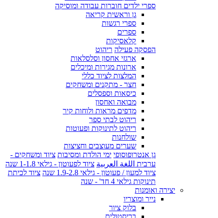
ספרי ילדים חוברות עבודה ומוסיקה
גן וראשית קריאה
ספרי רגשות
ספרים
קלאסיקות
הפסקה פעילה
ריהוט
ארגזי אחסון וסלסלאות
ארונות מגירות ומיכלים
המלצות לציוד כללי
חצר - מתקנים ומשחקים
כיסאות וספסלים
מבואה ואחסון
מדפים מראות ולוחות קיר
ריהוט לבתי ספר
ריהוט לתינוקות ופעוטות
שולחנות
שערים מעוצבים וחציצות
גן אנטרופוסופי
ימי הולדת ומסיבות
ציוד ומשחקים -
ערבית اللغة العربية
ציוד לפעוטון - גילאי 1-1.8 שנה
ציוד למעון / פעוטון - גילאי 1.9-2.8 שנה
ציוד לכיתת
תינוקות גילאי 4 חד' - שנה
יצירה ואומנות
נייר ומוצריו
בלוק ציור
בריסטולים