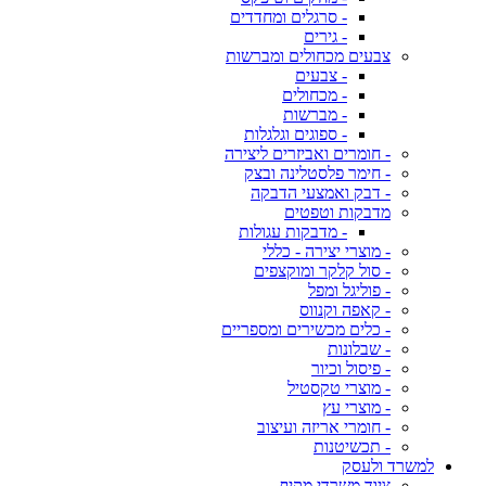
- סרגלים ומחדדים
- גירים
צבעים מכחולים ומברשות
- צבעים
- מכחולים
- מברשות
- ספוגים וגלגלות
- חומרים ואביזרים ליצירה
- חימר פלסטלינה ובצק
- דבק ואמצעי הדבקה
מדבקות וטפטים
- מדבקות עגולות
- מוצרי יצירה - כללי
- סול קלקר ומוקצפים
- פוליגל ומפל
- קאפה וקנווס
- כלים מכשירים ומספריים
- שבלונות
- פיסול וכיור
- מוצרי טקסטיל
- מוצרי עץ
- חומרי אריזה ועיצוב
- תכשיטנות
למשרד ולעסק
ציוד משרדי מקיף