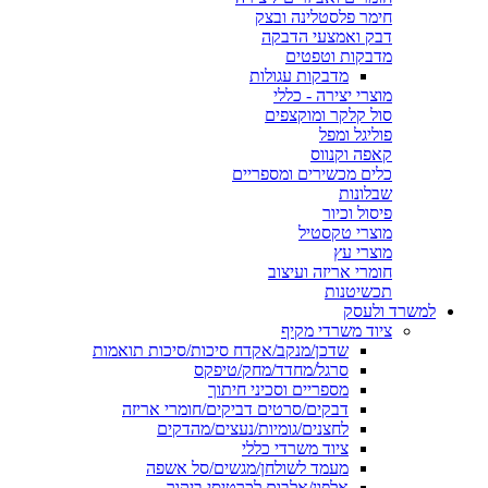
חימר פלסטלינה ובצק
דבק ואמצעי הדבקה
מדבקות וטפטים
מדבקות עגולות
מוצרי יצירה - כללי
סול קלקר ומוקצפים
פוליגל ומפל
קאפה וקנווס
כלים מכשירים ומספריים
שבלונות
פיסול וכיור
מוצרי טקסטיל
מוצרי עץ
חומרי אריזה ועיצוב
תכשיטנות
למשרד ולעסק
ציוד משרדי מקיף
שדכן/מנקב/אקדח סיכות/סיכות תואמות
סרגל/מחדד/מחק/טיפקס
מספריים וסכיני חיתוך
דבקים/סרטים דביקים/חומרי אריזה
לחצנים/גומיות/נעצים/מהדקים
ציוד משרדי כללי
מעמד לשולחן/מגשים/סל אשפה
אלפון/אלבום לכרטיסי ביקור