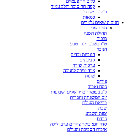
כלים חד פעמיים
קפה תה סוכר וחלב עמיד
ריהוט משרדי
כסאות
חגים ונושאים נלמדים
חגי תשרי
תחילת השנה
סוכות
ט"ו בשבט גינה וטבע
חנוכה
חנוכיות וכדים
סביבונים
ערכות יצירה
ציוד יצירה לחנוכה
שונות
פורים
פסח ואביב
ל"ג בעומר יום ירושלים ושבועות
יום המשפחה וחברות
בריאת העולם
שבת
ימות השבוע
פרדס
סדר יום: בוקר צהרים ערב ולילה
איכות הסביבה והעולם