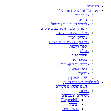
דף הבית
חינוך מיוחד והתפתחות הילד
- אבחונים
- הורים
- לאנשי חינוך ייעוץ וטיפול
- לומדות ומשחקי מחשב טיפוליים
- מוטוריקה עדינה וגסה
- משחקי דמיון
- משחקים רגשיים טיפוליים
- ספרי רגשות
- עו"ס
- פיזיותרפיה
- פסיכולוגיה
- קלינאות תקשורת
- ריפוי בעיסוק
- שיקום
- שלי זאנטקרן
לגני ילדים ומוסדות חינוך
- חגים ונושאים נלמדים
- מפות
משחקים וצעצועים
- Playmobil
- בובות
- בעלי חיים