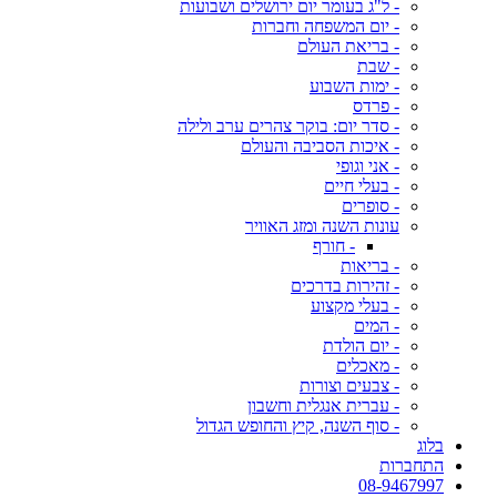
- ל"ג בעומר יום ירושלים ושבועות
- יום המשפחה וחברות
- בריאת העולם
- שבת
- ימות השבוע
- פרדס
- סדר יום: בוקר צהרים ערב ולילה
- איכות הסביבה והעולם
- אני וגופי
- בעלי חיים
- סופרים
עונות השנה ומזג האוויר
- חורף
- בריאות
- זהירות בדרכים
- בעלי מקצוע
- המים
- יום הולדת
- מאכלים
- צבעים וצורות
- עברית אנגלית וחשבון
- סוף השנה, קיץ והחופש הגדול
בלוג
התחברות
08-9467997