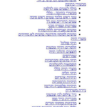
מכשירי כתיבה
מילוי לעטים עט לדלפק
מכשירי כתיבה - כללי
עטי ראש בלבד עטים ראש סיכה
עטים כדוריים עט ג'ל
עפרונות ועפרון מכני
טושים ואביזרים ללוח מחיק
טושים לסימון והדגשה טושים לא מחיקים
מוצרי תיוק
תיקי פוליגל
קלסרים ותיקי טבעות
חוצצים ודגלוני תיוק
שמרדפים
תיקי מהנדס ומכתביות
קופסאות לקטלוגים
מוצרי תיוק כללי
תיקי תליה
תיקיות אינדקס
תיקיות הרמוניקה
תיקיות פלסטיק וקרטון
ניירת משרדית
נייר צילום לבן וצבעוני
מזכריות ונייר ממו
מדבקות ומחזקי חורים