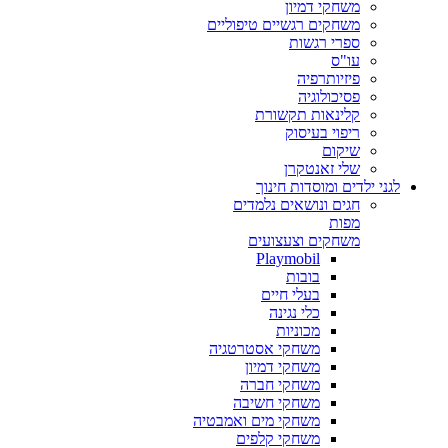
משחקי דמיון
משחקים רגשיים טיפוליים
ספרי רגשות
עו"ס
פיזיותרפיה
פסיכולוגיה
קלינאות תקשורת
ריפוי בעיסוק
שיקום
שלי זאנטקרן
לגני ילדים ומוסדות חינוך
חגים ונושאים נלמדים
מפות
משחקים וצעצועים
Playmobil
בובות
בעלי חיים
כלי נגינה
מכוניות
משחקי אסטרטגיה
משחקי דמיון
משחקי חברה
משחקי חשיבה
משחקי מים ואמבטיה
משחקי קלפים