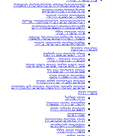
שדכן/מנקב/אקדח סיכות/סיכות תואמות
סרגל/מחדד/מחק/טיפקס
מספריים וסכיני חיתוך
דבקים/סרטים דביקים/חומרי אריזה
לחצנים/גומיות/נעצים/מהדקים
ציוד משרדי כללי
מעמד לשולחן/מגשים/סל אשפה
אלפון/אלבום לכרטיסי ביקור
מכשירי כתיבה
מילוי לעטים עט לדלפק
מכשירי כתיבה - כללי
עטי ראש בלבד עטים ראש סיכה
עטים כדוריים עט ג'ל
עפרונות ועפרון מכני
טושים ואביזרים ללוח מחיק
טושים לסימון והדגשה טושים לא מחיקים
מוצרי תיוק
תיקי פוליגל
קלסרים ותיקי טבעות
חוצצים ודגלוני תיוק
שמרדפים
תיקי מהנדס ומכתביות
קופסאות לקטלוגים
מוצרי תיוק כללי