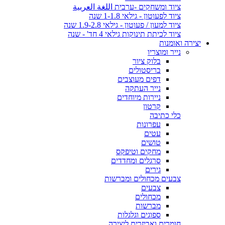
ציוד ומשחקים -ערבית اللغة العربية
ציוד לפעוטון - גילאי 1-1.8 שנה
ציוד למעון / פעוטון - גילאי 1.9-2.8 שנה
ציוד לכיתת תינוקות גילאי 4 חד' - שנה
יצירה ואומנות
נייר ומוצריו
בלוק ציור
בריסטולים
דפים מעוצבים
נייר העתקה
ניירות מיוחדים
קרטון
כלי כתיבה
עפרונות
עטים
טושים
מחקים וטיפקס
סרגלים ומחדדים
גירים
צבעים מכחולים ומברשות
צבעים
מכחולים
מברשות
ספוגים וגלגלות
חומרים ואביזרים ליצירה