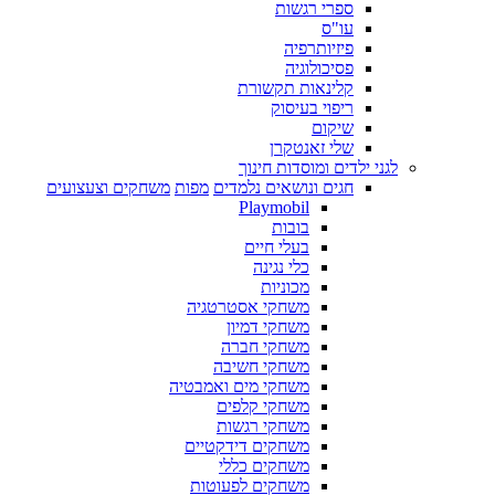
ספרי רגשות
עו"ס
פיזיותרפיה
פסיכולוגיה
קלינאות תקשורת
ריפוי בעיסוק
שיקום
שלי זאנטקרן
לגני ילדים ומוסדות חינוך
חגים ונושאים נלמדים
מפות
משחקים וצעצועים
Playmobil
בובות
בעלי חיים
כלי נגינה
מכוניות
משחקי אסטרטגיה
משחקי דמיון
משחקי חברה
משחקי חשיבה
משחקי מים ואמבטיה
משחקי קלפים
משחקי רגשות
משחקים דידקטיים
משחקים כללי
משחקים לפעוטות