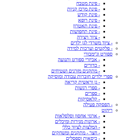
- פינת מטבח
- פינת מרכז קניות
- פינת קודש
- פינת רופא
- פינת תאטרון
- פינת תחפושות
- ציור ויצירה
- ציוד משרדי לגן ילדים
- פלקטים וערכות למידה
ספורט וג'ימבורי
- אביזרי ספורט ותנועה
- כדורים
- מתקנים מזרנים ושטיחים
ספרי ילדים חוברות עבודה ומוסיקה
- גן וראשית קריאה
- ספרי רגשות
- ספרים
- קלאסיקות
- הפסקה פעילה
ריהוט
- ארגזי אחסון וסלסלאות
- ארונות מגירות ומיכלים
- המלצות לציוד כללי
- חצר - מתקנים ומשחקים
- כיסאות וספסלים