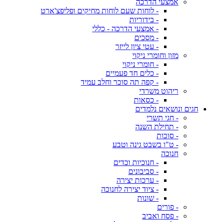
אמצעי הדרכה
- לוחות שעם לוחות מחיקים ופליפצ'ארט
- בידוריות
- אמצעי הדרכה - כללי
- מסכים
- עטי ציון לייזר
מזון וחומרי ניקוי
- חומרי ניקוי
- כלים חד פעמיים
- קפה תה סוכר וחלב עמיד
ריהוט משרדי
- כסאות
חגים ונושאים נלמדים
- חגי תשרי
- תחילת השנה
- סוכות
- ט"ו בשבט גינה וטבע
חנוכה
- חנוכיות וכדים
- סביבונים
- ערכות יצירה
- ציוד יצירה לחנוכה
- שונות
- פורים
- פסח ואביב