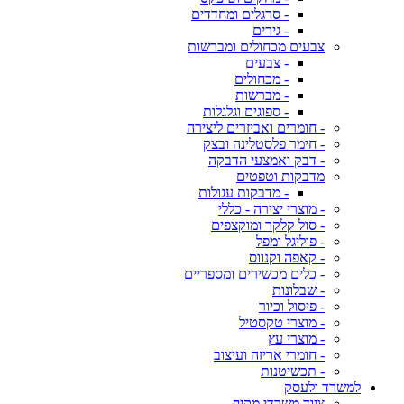
- סרגלים ומחדדים
- גירים
צבעים מכחולים ומברשות
- צבעים
- מכחולים
- מברשות
- ספוגים וגלגלות
- חומרים ואביזרים ליצירה
- חימר פלסטלינה ובצק
- דבק ואמצעי הדבקה
מדבקות וטפטים
- מדבקות עגולות
- מוצרי יצירה - כללי
- סול קלקר ומוקצפים
- פוליגל ומפל
- קאפה וקנווס
- כלים מכשירים ומספריים
- שבלונות
- פיסול וכיור
- מוצרי טקסטיל
- מוצרי עץ
- חומרי אריזה ועיצוב
- תכשיטנות
למשרד ולעסק
ציוד משרדי מקיף