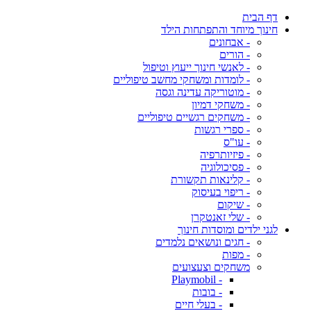
דף הבית
חינוך מיוחד והתפתחות הילד
- אבחונים
- הורים
- לאנשי חינוך ייעוץ וטיפול
- לומדות ומשחקי מחשב טיפוליים
- מוטוריקה עדינה וגסה
- משחקי דמיון
- משחקים רגשיים טיפוליים
- ספרי רגשות
- עו"ס
- פיזיותרפיה
- פסיכולוגיה
- קלינאות תקשורת
- ריפוי בעיסוק
- שיקום
- שלי זאנטקרן
לגני ילדים ומוסדות חינוך
- חגים ונושאים נלמדים
- מפות
משחקים וצעצועים
- Playmobil
- בובות
- בעלי חיים