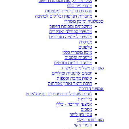
גלילי נייר לקופות ומכונות חישוב
מוצרי נייר כללי
פנקסים כרטיסיות ומעטפות
מחברות דפדפות ובלוקים לכתיבה
טכנולוגיה ומיכון משרדי
מחשבונים ומכונות חישוב
מכשירי ספירלה ואביזרים
מכשירי למינציה ואביזרים
מגרסות
טלפונים
מיכון משרדי כללי
מדפסות ופקסים
מדפסת תוויות וסרטים
מוצרים משלימים למשרד
יומנים ארגוניות ומילויים
קופות מתכת וכספות
תיבת דואר וארון מפתחות
אמצעי הדרכה
לוחות שעם לוחות מחיקים ופליפצ'ארט
בידוריות
אמצעי הדרכה - כללי
מסכים
עטי ציון לייזר
מזון וחומרי ניקוי
חומרי ניקוי