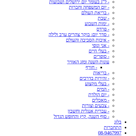
- ל"ג בעומר יום ירושלים ושבועות
- יום המשפחה וחברות
- בריאת העולם
- שבת
- ימות השבוע
- פרדס
- סדר יום: בוקר צהרים ערב ולילה
- איכות הסביבה והעולם
- אני וגופי
- בעלי חיים
- סופרים
עונות השנה ומזג האוויר
- חורף
- בריאות
- זהירות בדרכים
- בעלי מקצוע
- המים
- יום הולדת
- מאכלים
- צבעים וצורות
- עברית אנגלית וחשבון
- סוף השנה, קיץ והחופש הגדול
בלוג
התחברות
08-9467997