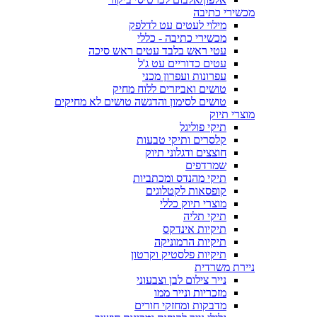
מכשירי כתיבה
מילוי לעטים עט לדלפק
מכשירי כתיבה - כללי
עטי ראש בלבד עטים ראש סיכה
עטים כדוריים עט ג'ל
עפרונות ועפרון מכני
טושים ואביזרים ללוח מחיק
טושים לסימון והדגשה טושים לא מחיקים
מוצרי תיוק
תיקי פוליגל
קלסרים ותיקי טבעות
חוצצים ודגלוני תיוק
שמרדפים
תיקי מהנדס ומכתביות
קופסאות לקטלוגים
מוצרי תיוק כללי
תיקי תליה
תיקיות אינדקס
תיקיות הרמוניקה
תיקיות פלסטיק וקרטון
ניירת משרדית
נייר צילום לבן וצבעוני
מזכריות ונייר ממו
מדבקות ומחזקי חורים