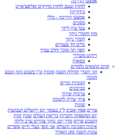
אמצעי הדרכה
לוחות שעם לוחות מחיקים ופליפצ'ארט
בידוריות
אמצעי הדרכה - כללי
מסכים
עטי ציון לייזר
מזון וחומרי ניקוי
חומרי ניקוי
כלים חד פעמיים
קפה תה סוכר וחלב עמיד
ריהוט משרדי
כסאות
חגים ונושאים נלמדים
חגי תשרי
תחילת השנה
סוכות
ט"ו בשבט גינה וטבע
חנוכה
חנוכיות וכדים
סביבונים
ערכות יצירה
ציוד יצירה לחנוכה
שונות
פורים
פסח ואביב
ל"ג בעומר יום ירושלים ושבועות
יום המשפחה וחברות
בריאת העולם
שבת
ימות
השבוע
פרדס
סדר יום: בוקר צהרים ערב ולילה
איכות הסביבה והעולם
אני וגופי
בעלי חיים
סופרים
עונות השנה ומזג האוויר