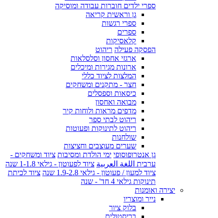
ספרי ילדים חוברות עבודה ומוסיקה
גן וראשית קריאה
ספרי רגשות
ספרים
קלאסיקות
הפסקה פעילה
ריהוט
ארגזי אחסון וסלסלאות
ארונות מגירות ומיכלים
המלצות לציוד כללי
חצר - מתקנים ומשחקים
כיסאות וספסלים
מבואה ואחסון
מדפים מראות ולוחות קיר
ריהוט לבתי ספר
ריהוט לתינוקות ופעוטות
שולחנות
שערים מעוצבים וחציצות
גן אנטרופוסופי
ימי הולדת ומסיבות
ציוד ומשחקים -
ערבית اللغة العربية
ציוד לפעוטון - גילאי 1-1.8 שנה
ציוד למעון / פעוטון - גילאי 1.9-2.8 שנה
ציוד לכיתת
תינוקות גילאי 4 חד' - שנה
יצירה ואומנות
נייר ומוצריו
בלוק ציור
בריסטולים