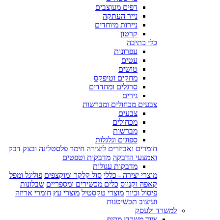
דפים מעוצבים
נייר העתקה
ניירות מיוחדים
קרטון
כלי כתיבה
עפרונות
עטים
טושים
מחקים וטיפקס
סרגלים ומחדדים
גירים
צבעים מכחולים ומברשות
צבעים
מכחולים
מברשות
ספוגים וגלגלות
חומרים ואביזרים ליצירה
חימר פלסטלינה ובצק
דבק
ואמצעי הדבקה
מדבקות וטפטים
מדבקות עגולות
מוצרי יצירה - כללי
סול קלקר ומוקצפים
פוליגל ומפל
קאפה וקנווס
כלים מכשירים ומספריים
שבלונות
פיסול וכיור
מוצרי טקסטיל
מוצרי עץ
חומרי אריזה
ועיצוב
תכשיטנות
למשרד ולעסק
ציוד משרדי מקיף