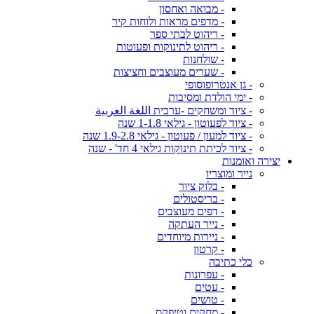
- מבואה ואחסון
- מדפים מראות ולוחות קיר
- ריהוט לבתי ספר
- ריהוט לתינוקות ופעוטות
- שולחנות
- שערים מעוצבים וחציצות
- גן אנטרופוסופי
- ימי הולדת ומסיבות
- ציוד ומשחקים -ערבית اللغة العربية
- ציוד לפעוטון - גילאי 1-1.8 שנה
- ציוד למעון / פעוטון - גילאי 1.9-2.8 שנה
- ציוד לכיתת תינוקות גילאי 4 חד' - שנה
יצירה ואומנות
נייר ומוצריו
- בלוק ציור
- בריסטולים
- דפים מעוצבים
- נייר העתקה
- ניירות מיוחדים
- קרטון
כלי כתיבה
- עפרונות
- עטים
- טושים
- מחקים וטיפקס