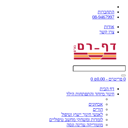
התחברות
08-9467997
אודות
צרו קשר
0 פריט\ים - ₪0.00
0
דף הבית
חינוך מיוחד והתפתחות הילד
אבחונים
הורים
לאנשי חינוך ייעוץ וטיפול
לומדות ומשחקי מחשב טיפוליים
מוטוריקה עדינה וגסה