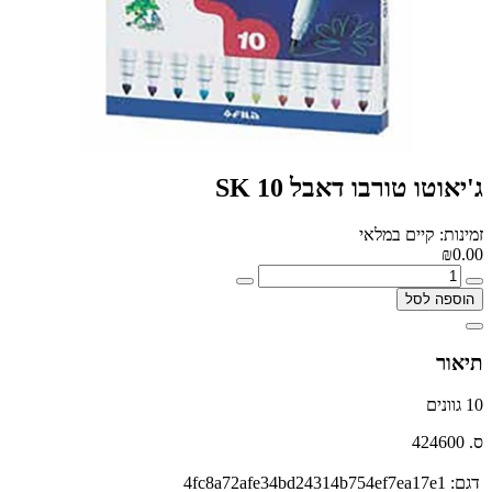
ג'יאוטו טורבו דאבל 10 SK
זמינות: קיים במלאי
₪0.00
הוספה לסל
תיאור
10 גוונים
ס. 424600
דגם:
4fc8a72afe34bd24314b754ef7ea17e1