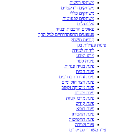
משחקי רגשות
משחקים דידקטיים
משחקים כללי
משחקים לפעוטות
על גלגלים
פאזלים הרכבות ובנייה
צעצועים התפתחותיים לגיל הרך
קוביות משחק
פינות פעילות בגן
לוחות למידה
מדע וטבע
פינות ספר
פינת בנייה ונגרות
פינת הבית
פינת זהירות בדרכים
פינת חצר חול ומים
פינת מוסיקה וקשב
פינת מטבח
פינת מרכז קניות
פינת קודש
פינת רופא
פינת תאטרון
פינת תחפושות
ציור ויצירה
ציוד משרדי לגן ילדים