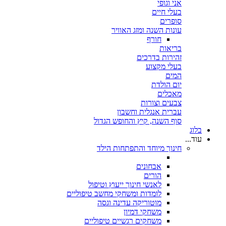
אני וגופי
בעלי חיים
סופרים
עונות השנה ומזג האוויר
חורף
בריאות
זהירות בדרכים
בעלי מקצוע
המים
יום הולדת
מאכלים
צבעים וצורות
עברית אנגלית וחשבון
סוף השנה, קיץ והחופש הגדול
בלוג
עוד...
חינוך מיוחד והתפתחות הילד
אבחונים
הורים
לאנשי חינוך ייעוץ וטיפול
לומדות ומשחקי מחשב טיפוליים
מוטוריקה עדינה וגסה
משחקי דמיון
משחקים רגשיים טיפוליים