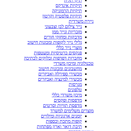
תיקי תליה
תיקיות אינדקס
תיקיות הרמוניקה
תיקיות פלסטיק וקרטון
ניירת משרדית
נייר צילום לבן וצבעוני
מזכריות ונייר ממו
מדבקות ומחזקי חורים
גלילי נייר לקופות ומכונות חישוב
מוצרי נייר כללי
פנקסים כרטיסיות ומעטפות
מחברות דפדפות ובלוקים לכתיבה
טכנולוגיה ומיכון משרדי
מחשבונים ומכונות חישוב
מכשירי ספירלה ואביזרים
מכשירי למינציה ואביזרים
מגרסות
טלפונים
מיכון משרדי כללי
מדפסות ופקסים
מדפסת תוויות וסרטים
מוצרים משלימים למשרד
יומנים ארגוניות ומילויים
קופות מתכת וכספות
תיבת דואר וארון מפתחות