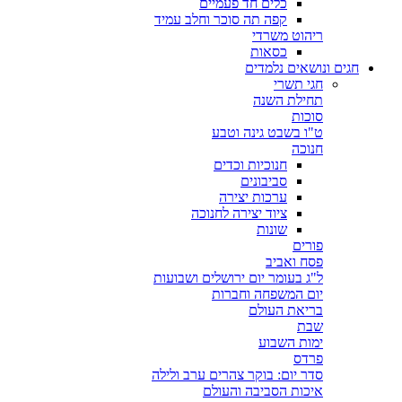
כלים חד פעמיים
קפה תה סוכר וחלב עמיד
ריהוט משרדי
כסאות
חגים ונושאים נלמדים
חגי תשרי
תחילת השנה
סוכות
ט"ו בשבט גינה וטבע
חנוכה
חנוכיות וכדים
סביבונים
ערכות יצירה
ציוד יצירה לחנוכה
שונות
פורים
פסח ואביב
ל"ג בעומר יום ירושלים ושבועות
יום המשפחה וחברות
בריאת העולם
שבת
ימות השבוע
פרדס
סדר יום: בוקר צהרים ערב ולילה
איכות הסביבה והעולם