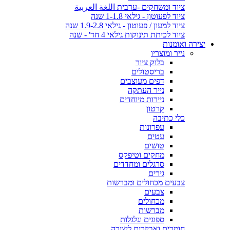
ציוד ומשחקים -ערבית اللغة العربية
ציוד לפעוטון - גילאי 1-1.8 שנה
ציוד למעון / פעוטון - גילאי 1.9-2.8 שנה
ציוד לכיתת תינוקות גילאי 4 חד' - שנה
יצירה ואומנות
נייר ומוצריו
בלוק ציור
בריסטולים
דפים מעוצבים
נייר העתקה
ניירות מיוחדים
קרטון
כלי כתיבה
עפרונות
עטים
טושים
מחקים וטיפקס
סרגלים ומחדדים
גירים
צבעים מכחולים ומברשות
צבעים
מכחולים
מברשות
ספוגים וגלגלות
חומרים ואביזרים ליצירה