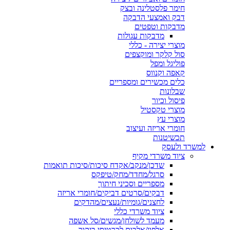
חימר פלסטלינה ובצק
דבק ואמצעי הדבקה
מדבקות וטפטים
מדבקות עגולות
מוצרי יצירה - כללי
סול קלקר ומוקצפים
פוליגל ומפל
קאפה וקנווס
כלים מכשירים ומספריים
שבלונות
פיסול וכיור
מוצרי טקסטיל
מוצרי עץ
חומרי אריזה ועיצוב
תכשיטנות
למשרד ולעסק
ציוד משרדי מקיף
שדכן/מנקב/אקדח סיכות/סיכות תואמות
סרגל/מחדד/מחק/טיפקס
מספריים וסכיני חיתוך
דבקים/סרטים דביקים/חומרי אריזה
לחצנים/גומיות/נעצים/מהדקים
ציוד משרדי כללי
מעמד לשולחן/מגשים/סל אשפה
אלפון/אלבום לכרטיסי ביקור