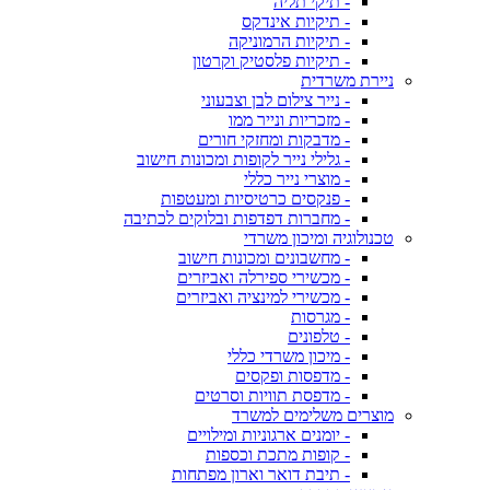
- תיקי תליה
- תיקיות אינדקס
- תיקיות הרמוניקה
- תיקיות פלסטיק וקרטון
ניירת משרדית
- נייר צילום לבן וצבעוני
- מזכריות ונייר ממו
- מדבקות ומחזקי חורים
- גלילי נייר לקופות ומכונות חישוב
- מוצרי נייר כללי
- פנקסים כרטיסיות ומעטפות
- מחברות דפדפות ובלוקים לכתיבה
טכנולוגיה ומיכון משרדי
- מחשבונים ומכונות חישוב
- מכשירי ספירלה ואביזרים
- מכשירי למינציה ואביזרים
- מגרסות
- טלפונים
- מיכון משרדי כללי
- מדפסות ופקסים
- מדפסת תוויות וסרטים
מוצרים משלימים למשרד
- יומנים ארגוניות ומילויים
- קופות מתכת וכספות
- תיבת דואר וארון מפתחות