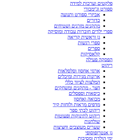
פלקטים וערכות למידה
ספורט וג'ימבורי
אביזרי ספורט ותנועה
כדורים
מתקנים מזרנים ושטיחים
ספרי ילדים חוברות עבודה ומוסיקה
גן וראשית קריאה
ספרי רגשות
ספרים
קלאסיקות
הפסקה פעילה
ריהוט
ארגזי אחסון וסלסלאות
ארונות מגירות ומיכלים
המלצות לציוד כללי
חצר - מתקנים ומשחקים
כיסאות וספסלים
מבואה ואחסון
מדפים מראות ולוחות קיר
ריהוט לבתי ספר
ריהוט לתינוקות ופעוטות
שולחנות
שערים מעוצבים וחציצות
גן אנטרופוסופי
ימי הולדת ומסיבות