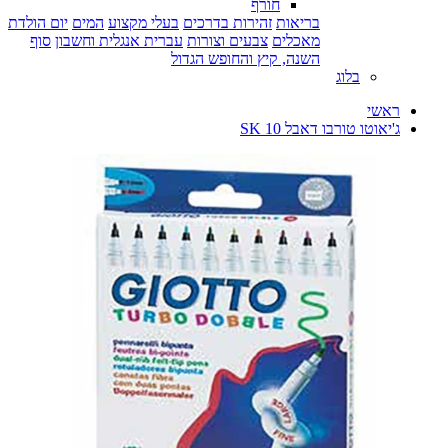
חורף
בריאות
זהירות בדרכים
בעלי מקצוע
המים
יום הולדת
מאכלים
צבעים וצורות
עברית אנגלית וחשבון
סוף
השנה, קיץ והחופש הגדול
בלוג
ראשי
ג'יאוטו טורבו דאבל 10 SK