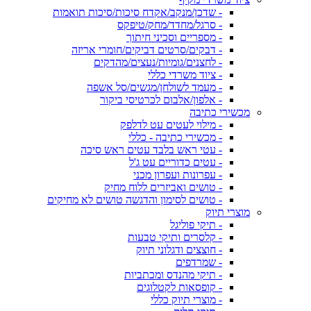
- שדכן/מנקב/אקדח סיכות/סיכות תואמות
- סרגל/מחדד/מחק/טיפקס
- מספריים וסכיני חיתוך
- דבקים/סרטים דביקים/חומרי אריזה
- לחצנים/גומיות/נעצים/מהדקים
- ציוד משרדי כללי
- מעמד לשולחן/מגשים/סל אשפה
- אלפון/אלבום לכרטיסי ביקור
מכשירי כתיבה
- מילוי לעטים עט לדלפק
- מכשירי כתיבה - כללי
- עטי ראש בלבד עטים ראש סיכה
- עטים כדוריים עט ג'ל
- עפרונות ועפרון מכני
- טושים ואביזרים ללוח מחיק
- טושים לסימון והדגשה טושים לא מחיקים
מוצרי תיוק
- תיקי פוליגל
- קלסרים ותיקי טבעות
- חוצצים ודגלוני תיוק
- שמרדפים
- תיקי מהנדס ומכתביות
- קופסאות לקטלוגים
- מוצרי תיוק כללי