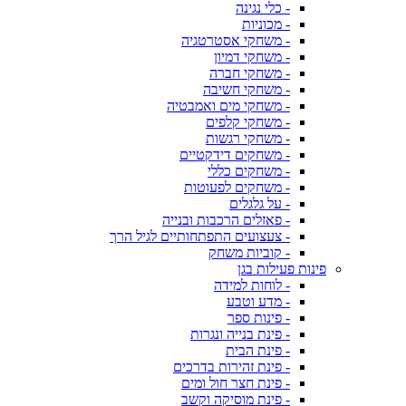
- כלי נגינה
- מכוניות
- משחקי אסטרטגיה
- משחקי דמיון
- משחקי חברה
- משחקי חשיבה
- משחקי מים ואמבטיה
- משחקי קלפים
- משחקי רגשות
- משחקים דידקטיים
- משחקים כללי
- משחקים לפעוטות
- על גלגלים
- פאזלים הרכבות ובנייה
- צעצועים התפתחותיים לגיל הרך
- קוביות משחק
פינות פעילות בגן
- לוחות למידה
- מדע וטבע
- פינות ספר
- פינת בנייה ונגרות
- פינת הבית
- פינת זהירות בדרכים
- פינת חצר חול ומים
- פינת מוסיקה וקשב