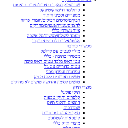
שדכן/מנקב/אקדח סיכות/סיכות תואמות
סרגל/מחדד/מחק/טיפקס
מספריים וסכיני חיתוך
דבקים/סרטים דביקים/חומרי אריזה
לחצנים/גומיות/נעצים/מהדקים
ציוד משרדי כללי
מעמד לשולחן/מגשים/סל אשפה
אלפון/אלבום לכרטיסי ביקור
מכשירי כתיבה
מילוי לעטים עט לדלפק
מכשירי כתיבה - כללי
עטי ראש בלבד עטים ראש סיכה
עטים כדוריים עט ג'ל
עפרונות ועפרון מכני
טושים ואביזרים ללוח מחיק
טושים לסימון והדגשה טושים לא מחיקים
מוצרי תיוק
תיקי פוליגל
קלסרים ותיקי טבעות
חוצצים ודגלוני תיוק
שמרדפים
תיקי מהנדס ומכתביות
קופסאות לקטלוגים
מוצרי תיוק כללי