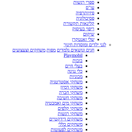
ספרי רגשות
עו"ס
פיזיותרפיה
פסיכולוגיה
קלינאות תקשורת
ריפוי בעיסוק
שיקום
שלי זאנטקרן
לגני ילדים ומוסדות חינוך
חגים ונושאים נלמדים
מפות
משחקים וצעצועים
Playmobil
בובות
בעלי חיים
כלי נגינה
מכוניות
משחקי אסטרטגיה
משחקי דמיון
משחקי חברה
משחקי חשיבה
משחקי מים ואמבטיה
משחקי קלפים
משחקי רגשות
משחקים דידקטיים
משחקים כללי
משחקים לפעוטות