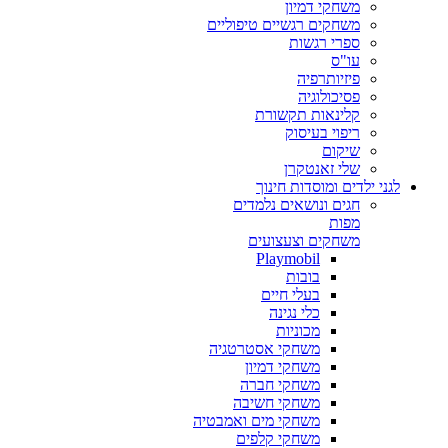
משחקי דמיון
משחקים רגשיים טיפוליים
ספרי רגשות
עו"ס
פיזיותרפיה
פסיכולוגיה
קלינאות תקשורת
ריפוי בעיסוק
שיקום
שלי זאנטקרן
לגני ילדים ומוסדות חינוך
חגים ונושאים נלמדים
מפות
משחקים וצעצועים
Playmobil
בובות
בעלי חיים
כלי נגינה
מכוניות
משחקי אסטרטגיה
משחקי דמיון
משחקי חברה
משחקי חשיבה
משחקי מים ואמבטיה
משחקי קלפים