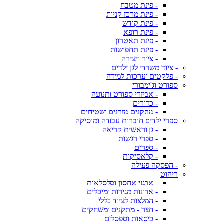
- פינת מטבח
- פינת מרכז קניות
- פינת קודש
- פינת רופא
- פינת תאטרון
- פינת תחפושות
- ציור ויצירה
- ציוד משרדי לגן ילדים
- פלקטים וערכות למידה
ספורט וג'ימבורי
- אביזרי ספורט ותנועה
- כדורים
- מתקנים מזרנים ושטיחים
ספרי ילדים חוברות עבודה ומוסיקה
- גן וראשית קריאה
- ספרי רגשות
- ספרים
- קלאסיקות
- הפסקה פעילה
ריהוט
- ארגזי אחסון וסלסלאות
- ארונות מגירות ומיכלים
- המלצות לציוד כללי
- חצר - מתקנים ומשחקים
- כיסאות וספסלים