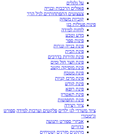
על גלגלים
פאזלים הרכבות ובנייה
צעצועים התפתחותיים לגיל הרך
קוביות משחק
פינות פעילות בגן
לוחות למידה
מדע וטבע
פינות ספר
פינת בנייה ונגרות
פינת הבית
פינת זהירות בדרכים
פינת חצר חול ומים
פינת מוסיקה וקשב
פינת מטבח
פינת מרכז קניות
פינת קודש
פינת רופא
פינת תאטרון
פינת תחפושות
ציור ויצירה
ציוד משרדי לגן ילדים
פלקטים וערכות למידה
ספורט
וג'ימבורי
אביזרי ספורט ותנועה
כדורים
מתקנים מזרנים ושטיחים