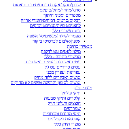
שדכן/מנקב/אקדח סיכות/סיכות תואמות
סרגל/מחדד/מחק/טיפקס
מספריים וסכיני חיתוך
דבקים/סרטים דביקים/חומרי אריזה
לחצנים/גומיות/נעצים/מהדקים
ציוד משרדי כללי
מעמד לשולחן/מגשים/סל אשפה
אלפון/אלבום לכרטיסי ביקור
מכשירי כתיבה
מילוי לעטים עט לדלפק
מכשירי כתיבה - כללי
עטי ראש בלבד עטים ראש סיכה
עטים כדוריים עט ג'ל
עפרונות ועפרון מכני
טושים ואביזרים ללוח מחיק
טושים לסימון והדגשה טושים לא מחיקים
מוצרי תיוק
תיקי פוליגל
קלסרים ותיקי טבעות
חוצצים ודגלוני תיוק
שמרדפים
תיקי מהנדס ומכתביות
קופסאות לקטלוגים
מוצרי תיוק כללי