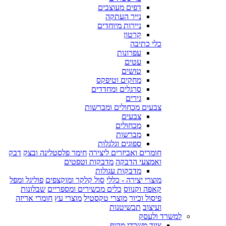
דפים מעוצבים
נייר העתקה
ניירות מיוחדים
קרטון
כלי כתיבה
עפרונות
עטים
טושים
מחקים וטיפקס
סרגלים ומחדדים
גירים
צבעים מכחולים ומברשות
צבעים
מכחולים
מברשות
ספוגים וגלגלות
חומרים ואביזרים ליצירה
חימר פלסטלינה ובצק
דבק
ואמצעי הדבקה
מדבקות וטפטים
מדבקות עגולות
מוצרי יצירה - כללי
סול קלקר ומוקצפים
פוליגל ומפל
קאפה וקנווס
כלים מכשירים ומספריים
שבלונות
פיסול וכיור
מוצרי טקסטיל
מוצרי עץ
חומרי אריזה
ועיצוב
תכשיטנות
למשרד ולעסק
ציוד משרדי מקיף