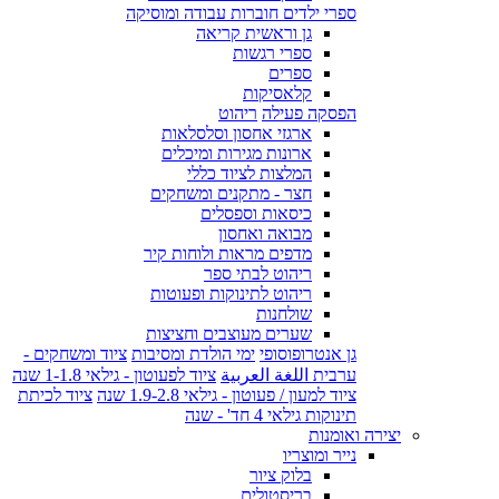
ספרי ילדים חוברות עבודה ומוסיקה
גן וראשית קריאה
ספרי רגשות
ספרים
קלאסיקות
הפסקה פעילה
ריהוט
ארגזי אחסון וסלסלאות
ארונות מגירות ומיכלים
המלצות לציוד כללי
חצר - מתקנים ומשחקים
כיסאות וספסלים
מבואה ואחסון
מדפים מראות ולוחות קיר
ריהוט לבתי ספר
ריהוט לתינוקות ופעוטות
שולחנות
שערים מעוצבים וחציצות
גן אנטרופוסופי
ימי הולדת ומסיבות
ציוד ומשחקים -
ערבית اللغة العربية
ציוד לפעוטון - גילאי 1-1.8 שנה
ציוד למעון / פעוטון - גילאי 1.9-2.8 שנה
ציוד לכיתת
תינוקות גילאי 4 חד' - שנה
יצירה ואומנות
נייר ומוצריו
בלוק ציור
בריסטולים