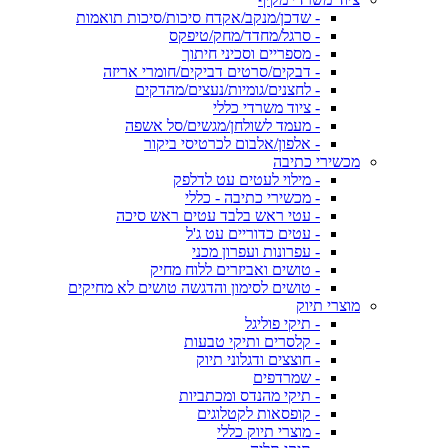
- שדכן/מנקב/אקדח סיכות/סיכות תואמות
- סרגל/מחדד/מחק/טיפקס
- מספריים וסכיני חיתוך
- דבקים/סרטים דביקים/חומרי אריזה
- לחצנים/גומיות/נעצים/מהדקים
- ציוד משרדי כללי
- מעמד לשולחן/מגשים/סל אשפה
- אלפון/אלבום לכרטיסי ביקור
מכשירי כתיבה
- מילוי לעטים עט לדלפק
- מכשירי כתיבה - כללי
- עטי ראש בלבד עטים ראש סיכה
- עטים כדוריים עט ג'ל
- עפרונות ועפרון מכני
- טושים ואביזרים ללוח מחיק
- טושים לסימון והדגשה טושים לא מחיקים
מוצרי תיוק
- תיקי פוליגל
- קלסרים ותיקי טבעות
- חוצצים ודגלוני תיוק
- שמרדפים
- תיקי מהנדס ומכתביות
- קופסאות לקטלוגים
- מוצרי תיוק כללי