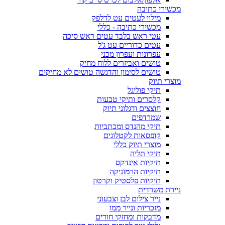
מכשירי כתיבה
מילוי לעטים עט לדלפק
מכשירי כתיבה - כללי
עטי ראש בלבד עטים ראש סיכה
עטים כדוריים עט ג'ל
עפרונות ועפרון מכני
טושים ואביזרים ללוח מחיק
טושים לסימון והדגשה טושים לא מחיקים
מוצרי תיוק
תיקי פוליגל
קלסרים ותיקי טבעות
חוצצים ודגלוני תיוק
שמרדפים
תיקי מהנדס ומכתביות
קופסאות לקטלוגים
מוצרי תיוק כללי
תיקי תליה
תיקיות אינדקס
תיקיות הרמוניקה
תיקיות פלסטיק וקרטון
ניירת משרדית
נייר צילום לבן וצבעוני
מזכריות ונייר ממו
מדבקות ומחזקי חורים