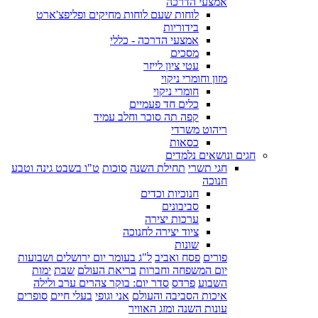
אמצעי הדרכה
לוחות שעם לוחות מחיקים ופליפצ'ארט
בידוריות
אמצעי הדרכה - כללי
מסכים
עטי ציון לייזר
מזון וחומרי ניקוי
חומרי ניקוי
כלים חד פעמיים
קפה תה סוכר וחלב עמיד
ריהוט משרדי
כסאות
חגים ונושאים נלמדים
חגי תשרי
תחילת השנה
סוכות
ט"ו בשבט גינה וטבע
חנוכה
חנוכיות וכדים
סביבונים
ערכות יצירה
ציוד יצירה לחנוכה
שונות
פורים
פסח ואביב
ל"ג בעומר יום ירושלים ושבועות
יום המשפחה וחברות
בריאת העולם
שבת
ימות
השבוע
פרדס
סדר יום: בוקר צהרים ערב ולילה
איכות הסביבה והעולם
אני וגופי
בעלי חיים
סופרים
עונות השנה ומזג האוויר