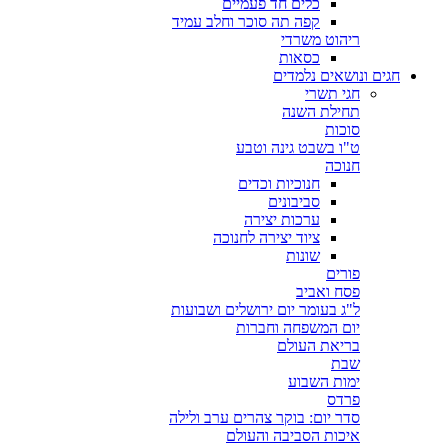
כלים חד פעמיים
קפה תה סוכר וחלב עמיד
ריהוט משרדי
כסאות
חגים ונושאים נלמדים
חגי תשרי
תחילת השנה
סוכות
ט"ו בשבט גינה וטבע
חנוכה
חנוכיות וכדים
סביבונים
ערכות יצירה
ציוד יצירה לחנוכה
שונות
פורים
פסח ואביב
ל"ג בעומר יום ירושלים ושבועות
יום המשפחה וחברות
בריאת העולם
שבת
ימות השבוע
פרדס
סדר יום: בוקר צהרים ערב ולילה
איכות הסביבה והעולם