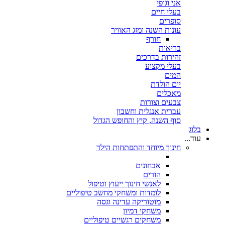
אני וגופי
בעלי חיים
סופרים
עונות השנה ומזג האוויר
חורף
בריאות
זהירות בדרכים
בעלי מקצוע
המים
יום הולדת
מאכלים
צבעים וצורות
עברית אנגלית וחשבון
סוף השנה, קיץ והחופש הגדול
בלוג
עוד...
חינוך מיוחד והתפתחות הילד
אבחונים
הורים
לאנשי חינוך ייעוץ וטיפול
לומדות ומשחקי מחשב טיפוליים
מוטוריקה עדינה וגסה
משחקי דמיון
משחקים רגשיים טיפוליים