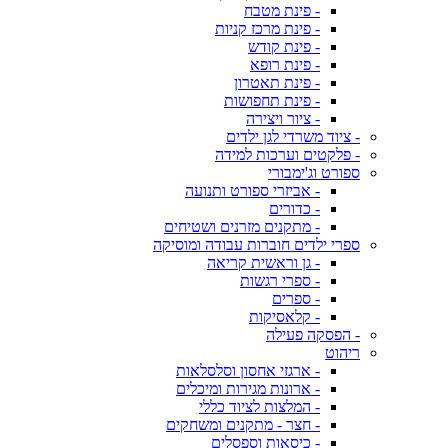
- פינת מטבח
- פינת מרכז קניות
- פינת קודש
- פינת רופא
- פינת תאטרון
- פינת תחפושות
- ציור ויצירה
- ציוד משרדי לגן ילדים
- פלקטים וערכות למידה
ספורט וג'ימבורי
- אביזרי ספורט ותנועה
- כדורים
- מתקנים מזרנים ושטיחים
ספרי ילדים חוברות עבודה ומוסיקה
- גן וראשית קריאה
- ספרי רגשות
- ספרים
- קלאסיקות
- הפסקה פעילה
ריהוט
- ארגזי אחסון וסלסלאות
- ארונות מגירות ומיכלים
- המלצות לציוד כללי
- חצר - מתקנים ומשחקים
- כיסאות וספסלים