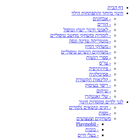
דף הבית
חינוך מיוחד והתפתחות הילד
- אבחונים
- הורים
- לאנשי חינוך ייעוץ וטיפול
- לומדות ומשחקי מחשב טיפוליים
- מוטוריקה עדינה וגסה
- משחקי דמיון
- משחקים רגשיים טיפוליים
- ספרי רגשות
- עו"ס
- פיזיותרפיה
- פסיכולוגיה
- קלינאות תקשורת
- ריפוי בעיסוק
- שיקום
- שלי זאנטקרן
לגני ילדים ומוסדות חינוך
- חגים ונושאים נלמדים
- מפות
משחקים וצעצועים
- Playmobil
- בובות
- בעלי חיים