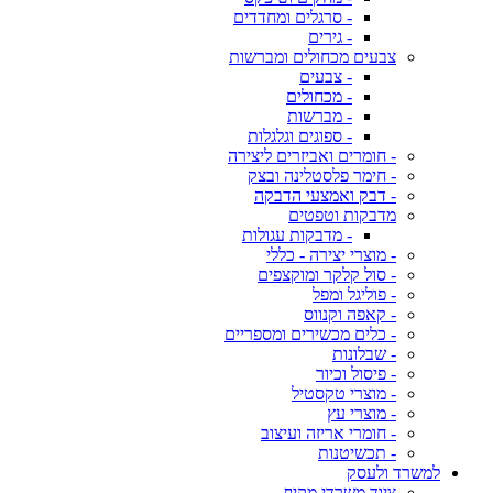
- סרגלים ומחדדים
- גירים
צבעים מכחולים ומברשות
- צבעים
- מכחולים
- מברשות
- ספוגים וגלגלות
- חומרים ואביזרים ליצירה
- חימר פלסטלינה ובצק
- דבק ואמצעי הדבקה
מדבקות וטפטים
- מדבקות עגולות
- מוצרי יצירה - כללי
- סול קלקר ומוקצפים
- פוליגל ומפל
- קאפה וקנווס
- כלים מכשירים ומספריים
- שבלונות
- פיסול וכיור
- מוצרי טקסטיל
- מוצרי עץ
- חומרי אריזה ועיצוב
- תכשיטנות
למשרד ולעסק
ציוד משרדי מקיף