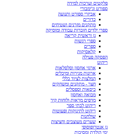
פלקטים וערכות למידה
ספורט וג'ימבורי
אביזרי ספורט ותנועה
כדורים
מתקנים מזרנים ושטיחים
ספרי ילדים חוברות עבודה ומוסיקה
גן וראשית קריאה
ספרי רגשות
ספרים
קלאסיקות
הפסקה פעילה
ריהוט
ארגזי אחסון וסלסלאות
ארונות מגירות ומיכלים
המלצות לציוד כללי
חצר - מתקנים ומשחקים
כיסאות וספסלים
מבואה ואחסון
מדפים מראות ולוחות קיר
ריהוט לבתי ספר
ריהוט לתינוקות ופעוטות
שולחנות
שערים מעוצבים וחציצות
גן אנטרופוסופי
ימי הולדת ומסיבות