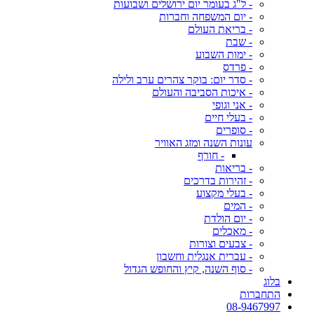
- ל"ג בעומר יום ירושלים ושבועות
- יום המשפחה וחברות
- בריאת העולם
- שבת
- ימות השבוע
- פרדס
- סדר יום: בוקר צהרים ערב ולילה
- איכות הסביבה והעולם
- אני וגופי
- בעלי חיים
- סופרים
עונות השנה ומזג האוויר
- חורף
- בריאות
- זהירות בדרכים
- בעלי מקצוע
- המים
- יום הולדת
- מאכלים
- צבעים וצורות
- עברית אנגלית וחשבון
- סוף השנה, קיץ והחופש הגדול
בלוג
התחברות
08-9467997