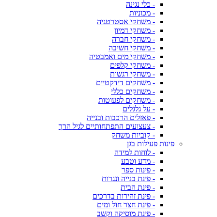
- כלי נגינה
- מכוניות
- משחקי אסטרטגיה
- משחקי דמיון
- משחקי חברה
- משחקי חשיבה
- משחקי מים ואמבטיה
- משחקי קלפים
- משחקי רגשות
- משחקים דידקטיים
- משחקים כללי
- משחקים לפעוטות
- על גלגלים
- פאזלים הרכבות ובנייה
- צעצועים התפתחותיים לגיל הרך
- קוביות משחק
פינות פעילות בגן
- לוחות למידה
- מדע וטבע
- פינות ספר
- פינת בנייה ונגרות
- פינת הבית
- פינת זהירות בדרכים
- פינת חצר חול ומים
- פינת מוסיקה וקשב