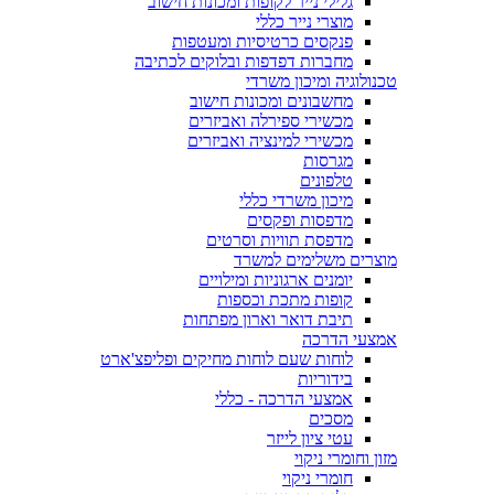
גלילי נייר לקופות ומכונות חישוב
מוצרי נייר כללי
פנקסים כרטיסיות ומעטפות
מחברות דפדפות ובלוקים לכתיבה
טכנולוגיה ומיכון משרדי
מחשבונים ומכונות חישוב
מכשירי ספירלה ואביזרים
מכשירי למינציה ואביזרים
מגרסות
טלפונים
מיכון משרדי כללי
מדפסות ופקסים
מדפסת תוויות וסרטים
מוצרים משלימים למשרד
יומנים ארגוניות ומילויים
קופות מתכת וכספות
תיבת דואר וארון מפתחות
אמצעי הדרכה
לוחות שעם לוחות מחיקים ופליפצ'ארט
בידוריות
אמצעי הדרכה - כללי
מסכים
עטי ציון לייזר
מזון וחומרי ניקוי
חומרי ניקוי