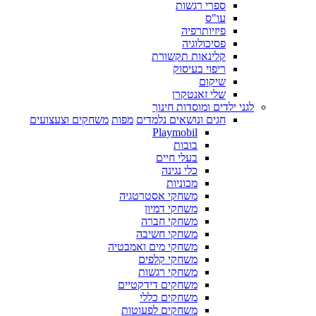
ספרי רגשות
עו"ס
פיזיותרפיה
פסיכולוגיה
קלינאות תקשורת
ריפוי בעיסוק
שיקום
שלי זאנטקרן
לגני ילדים ומוסדות חינוך
חגים ונושאים נלמדים
מפות
משחקים וצעצועים
Playmobil
בובות
בעלי חיים
כלי נגינה
מכוניות
משחקי אסטרטגיה
משחקי דמיון
משחקי חברה
משחקי חשיבה
משחקי מים ואמבטיה
משחקי קלפים
משחקי רגשות
משחקים דידקטיים
משחקים כללי
משחקים לפעוטות