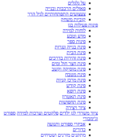
על גלגלים
פאזלים הרכבות ובנייה
צעצועים התפתחותיים לגיל הרך
קוביות משחק
פינות פעילות בגן
לוחות למידה
מדע וטבע
פינות ספר
פינת בנייה ונגרות
פינת הבית
פינת זהירות בדרכים
פינת חצר חול ומים
פינת מוסיקה וקשב
פינת מטבח
פינת מרכז קניות
פינת קודש
פינת רופא
פינת תאטרון
פינת תחפושות
ציור ויצירה
ציוד משרדי לגן ילדים
פלקטים וערכות למידה
ספורט
וג'ימבורי
אביזרי ספורט ותנועה
כדורים
מתקנים מזרנים ושטיחים