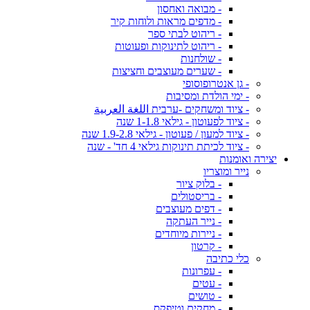
- מבואה ואחסון
- מדפים מראות ולוחות קיר
- ריהוט לבתי ספר
- ריהוט לתינוקות ופעוטות
- שולחנות
- שערים מעוצבים וחציצות
- גן אנטרופוסופי
- ימי הולדת ומסיבות
- ציוד ומשחקים -ערבית اللغة العربية
- ציוד לפעוטון - גילאי 1-1.8 שנה
- ציוד למעון / פעוטון - גילאי 1.9-2.8 שנה
- ציוד לכיתת תינוקות גילאי 4 חד' - שנה
יצירה ואומנות
נייר ומוצריו
- בלוק ציור
- בריסטולים
- דפים מעוצבים
- נייר העתקה
- ניירות מיוחדים
- קרטון
כלי כתיבה
- עפרונות
- עטים
- טושים
- מחקים וטיפקס