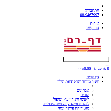
התחברות
08-9467997
אודות
צרו קשר
0 פריט\ים - ₪0.00
0
דף הבית
חינוך מיוחד והתפתחות הילד
אבחונים
הורים
לאנשי חינוך ייעוץ וטיפול
לומדות ומשחקי מחשב טיפוליים
מוטוריקה עדינה וגסה