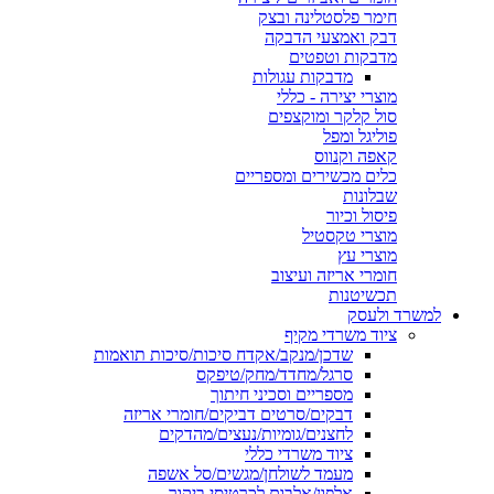
חימר פלסטלינה ובצק
דבק ואמצעי הדבקה
מדבקות וטפטים
מדבקות עגולות
מוצרי יצירה - כללי
סול קלקר ומוקצפים
פוליגל ומפל
קאפה וקנווס
כלים מכשירים ומספריים
שבלונות
פיסול וכיור
מוצרי טקסטיל
מוצרי עץ
חומרי אריזה ועיצוב
תכשיטנות
למשרד ולעסק
ציוד משרדי מקיף
שדכן/מנקב/אקדח סיכות/סיכות תואמות
סרגל/מחדד/מחק/טיפקס
מספריים וסכיני חיתוך
דבקים/סרטים דביקים/חומרי אריזה
לחצנים/גומיות/נעצים/מהדקים
ציוד משרדי כללי
מעמד לשולחן/מגשים/סל אשפה
אלפון/אלבום לכרטיסי ביקור