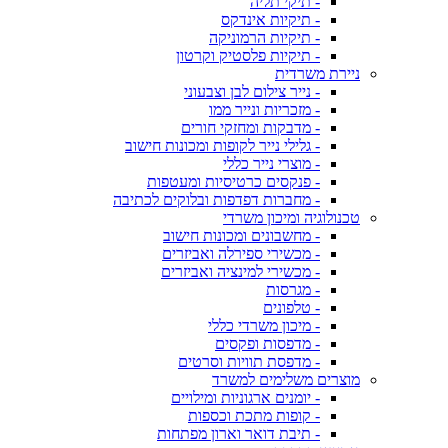
- תיקי תליה
- תיקיות אינדקס
- תיקיות הרמוניקה
- תיקיות פלסטיק וקרטון
ניירת משרדית
- נייר צילום לבן וצבעוני
- מזכריות ונייר ממו
- מדבקות ומחזקי חורים
- גלילי נייר לקופות ומכונות חישוב
- מוצרי נייר כללי
- פנקסים כרטיסיות ומעטפות
- מחברות דפדפות ובלוקים לכתיבה
טכנולוגיה ומיכון משרדי
- מחשבונים ומכונות חישוב
- מכשירי ספירלה ואביזרים
- מכשירי למינציה ואביזרים
- מגרסות
- טלפונים
- מיכון משרדי כללי
- מדפסות ופקסים
- מדפסת תוויות וסרטים
מוצרים משלימים למשרד
- יומנים ארגוניות ומילויים
- קופות מתכת וכספות
- תיבת דואר וארון מפתחות