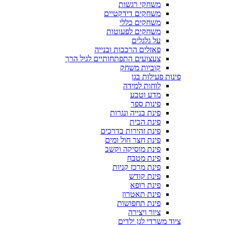
משחקי רגשות
משחקים דידקטיים
משחקים כללי
משחקים לפעוטות
על גלגלים
פאזלים הרכבות ובנייה
צעצועים התפתחותיים לגיל הרך
קוביות משחק
פינות פעילות בגן
לוחות למידה
מדע וטבע
פינות ספר
פינת בנייה ונגרות
פינת הבית
פינת זהירות בדרכים
פינת חצר חול ומים
פינת מוסיקה וקשב
פינת מטבח
פינת מרכז קניות
פינת קודש
פינת רופא
פינת תאטרון
פינת תחפושות
ציור ויצירה
ציוד משרדי לגן ילדים