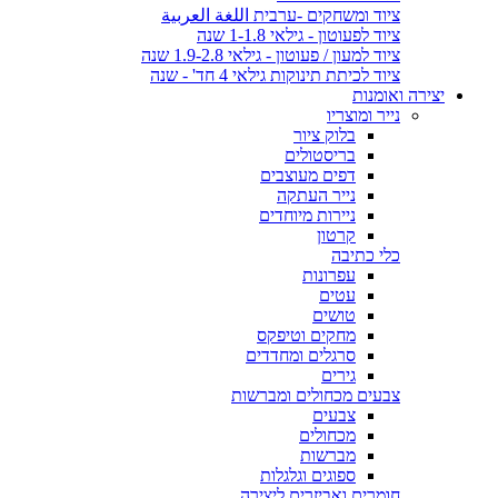
ציוד ומשחקים -ערבית اللغة العربية
ציוד לפעוטון - גילאי 1-1.8 שנה
ציוד למעון / פעוטון - גילאי 1.9-2.8 שנה
ציוד לכיתת תינוקות גילאי 4 חד' - שנה
יצירה ואומנות
נייר ומוצריו
בלוק ציור
בריסטולים
דפים מעוצבים
נייר העתקה
ניירות מיוחדים
קרטון
כלי כתיבה
עפרונות
עטים
טושים
מחקים וטיפקס
סרגלים ומחדדים
גירים
צבעים מכחולים ומברשות
צבעים
מכחולים
מברשות
ספוגים וגלגלות
חומרים ואביזרים ליצירה