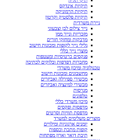
תיקי תליה
תיקיות אינדקס
תיקיות הרמוניקה
תיקיות פלסטיק וקרטון
ניירת משרדית
נייר צילום לבן וצבעוני
מזכריות ונייר ממו
מדבקות ומחזקי חורים
גלילי נייר לקופות ומכונות חישוב
מוצרי נייר כללי
פנקסים כרטיסיות ומעטפות
מחברות דפדפות ובלוקים לכתיבה
טכנולוגיה ומיכון משרדי
מחשבונים ומכונות חישוב
מכשירי ספירלה ואביזרים
מכשירי למינציה ואביזרים
מגרסות
טלפונים
מיכון משרדי כללי
מדפסות ופקסים
מדפסת תוויות וסרטים
מוצרים משלימים למשרד
יומנים ארגוניות ומילויים
קופות מתכת וכספות
תיבת דואר וארון מפתחות