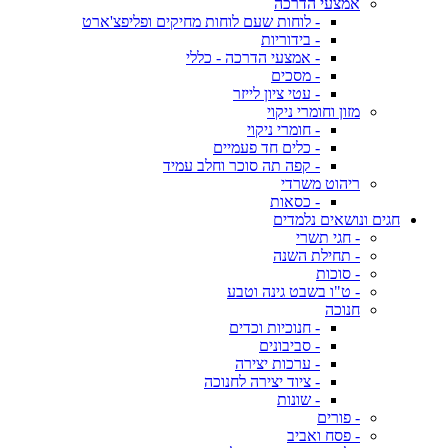
אמצעי הדרכה
- לוחות שעם לוחות מחיקים ופליפצ'ארט
- בידוריות
- אמצעי הדרכה - כללי
- מסכים
- עטי ציון לייזר
מזון וחומרי ניקוי
- חומרי ניקוי
- כלים חד פעמיים
- קפה תה סוכר וחלב עמיד
ריהוט משרדי
- כסאות
חגים ונושאים נלמדים
- חגי תשרי
- תחילת השנה
- סוכות
- ט"ו בשבט גינה וטבע
חנוכה
- חנוכיות וכדים
- סביבונים
- ערכות יצירה
- ציוד יצירה לחנוכה
- שונות
- פורים
- פסח ואביב