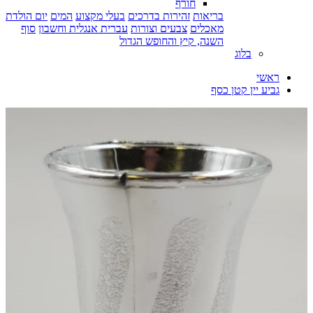
חורף
בריאות
זהירות בדרכים
בעלי מקצוע
המים
יום הולדת
מאכלים
צבעים וצורות
עברית אנגלית וחשבון
סוף
השנה, קיץ והחופש הגדול
בלוג
ראשי
גביע יין קטן כסף