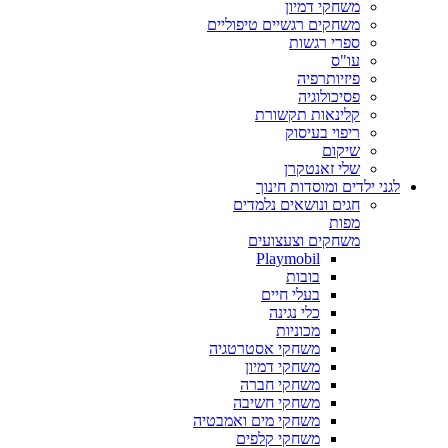
משחקי דמיון
משחקים רגשיים טיפוליים
ספרי רגשות
עו"ס
פיזיותרפיה
פסיכולוגיה
קלינאות תקשורת
ריפוי בעיסוק
שיקום
שלי זאנטקרן
לגני ילדים ומוסדות חינוך
חגים ונושאים נלמדים
מפות
משחקים וצעצועים
Playmobil
בובות
בעלי חיים
כלי נגינה
מכוניות
משחקי אסטרטגיה
משחקי דמיון
משחקי חברה
משחקי חשיבה
משחקי מים ואמבטיה
משחקי קלפים