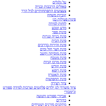
על גלגלים
פאזלים הרכבות ובנייה
צעצועים התפתחותיים לגיל הרך
קוביות משחק
פינות פעילות בגן
לוחות למידה
מדע וטבע
פינות ספר
פינת בנייה ונגרות
פינת הבית
פינת זהירות בדרכים
פינת חצר חול ומים
פינת מוסיקה וקשב
פינת מטבח
פינת מרכז קניות
פינת קודש
פינת רופא
פינת תאטרון
פינת תחפושות
ציור ויצירה
ציוד משרדי לגן ילדים
פלקטים וערכות למידה
ספורט
וג'ימבורי
אביזרי ספורט ותנועה
כדורים
מתקנים מזרנים ושטיחים