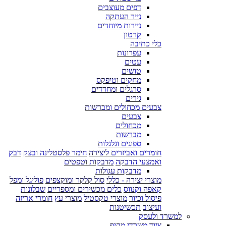
דפים מעוצבים
נייר העתקה
ניירות מיוחדים
קרטון
כלי כתיבה
עפרונות
עטים
טושים
מחקים וטיפקס
סרגלים ומחדדים
גירים
צבעים מכחולים ומברשות
צבעים
מכחולים
מברשות
ספוגים וגלגלות
חומרים ואביזרים ליצירה
חימר פלסטלינה ובצק
דבק
ואמצעי הדבקה
מדבקות וטפטים
מדבקות עגולות
מוצרי יצירה - כללי
סול קלקר ומוקצפים
פוליגל ומפל
קאפה וקנווס
כלים מכשירים ומספריים
שבלונות
פיסול וכיור
מוצרי טקסטיל
מוצרי עץ
חומרי אריזה
ועיצוב
תכשיטנות
למשרד ולעסק
ציוד משרדי מקיף