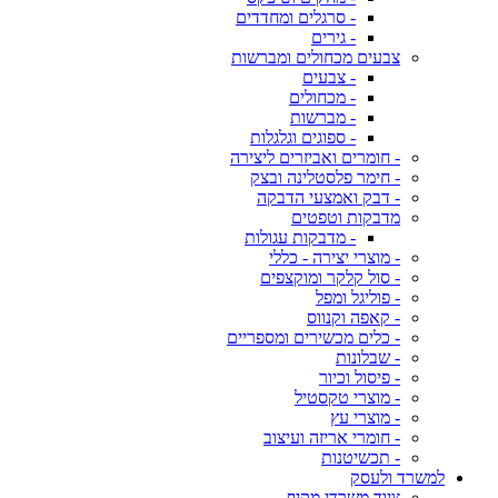
- סרגלים ומחדדים
- גירים
צבעים מכחולים ומברשות
- צבעים
- מכחולים
- מברשות
- ספוגים וגלגלות
- חומרים ואביזרים ליצירה
- חימר פלסטלינה ובצק
- דבק ואמצעי הדבקה
מדבקות וטפטים
- מדבקות עגולות
- מוצרי יצירה - כללי
- סול קלקר ומוקצפים
- פוליגל ומפל
- קאפה וקנווס
- כלים מכשירים ומספריים
- שבלונות
- פיסול וכיור
- מוצרי טקסטיל
- מוצרי עץ
- חומרי אריזה ועיצוב
- תכשיטנות
למשרד ולעסק
ציוד משרדי מקיף