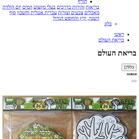
חורף
בריאות
זהירות בדרכים
בעלי מקצוע
המים
יום הולדת
מאכלים
צבעים וצורות
עברית אנגלית וחשבון
סוף
השנה, קיץ והחופש הגדול
בלוג
ראשי
בריאת העולם
בריאת העולם
כללי