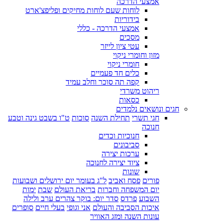
אמצעי הדרכה
לוחות שעם לוחות מחיקים ופליפצ'ארט
בידוריות
אמצעי הדרכה - כללי
מסכים
עטי ציון לייזר
מזון וחומרי ניקוי
חומרי ניקוי
כלים חד פעמיים
קפה תה סוכר וחלב עמיד
ריהוט משרדי
כסאות
חגים ונושאים נלמדים
חגי תשרי
תחילת השנה
סוכות
ט"ו בשבט גינה וטבע
חנוכה
חנוכיות וכדים
סביבונים
ערכות יצירה
ציוד יצירה לחנוכה
שונות
פורים
פסח ואביב
ל"ג בעומר יום ירושלים ושבועות
יום המשפחה וחברות
בריאת העולם
שבת
ימות
השבוע
פרדס
סדר יום: בוקר צהרים ערב ולילה
איכות הסביבה והעולם
אני וגופי
בעלי חיים
סופרים
עונות השנה ומזג האוויר