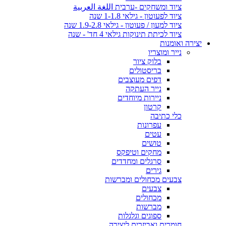
ציוד ומשחקים -ערבית اللغة العربية
ציוד לפעוטון - גילאי 1-1.8 שנה
ציוד למעון / פעוטון - גילאי 1.9-2.8 שנה
ציוד לכיתת תינוקות גילאי 4 חד' - שנה
יצירה ואומנות
נייר ומוצריו
בלוק ציור
בריסטולים
דפים מעוצבים
נייר העתקה
ניירות מיוחדים
קרטון
כלי כתיבה
עפרונות
עטים
טושים
מחקים וטיפקס
סרגלים ומחדדים
גירים
צבעים מכחולים ומברשות
צבעים
מכחולים
מברשות
ספוגים וגלגלות
חומרים ואביזרים ליצירה