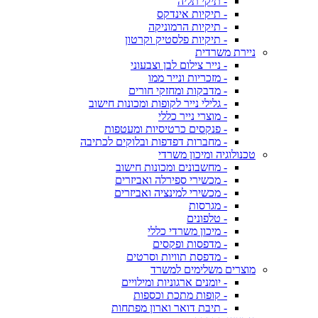
- תיקי תליה
- תיקיות אינדקס
- תיקיות הרמוניקה
- תיקיות פלסטיק וקרטון
ניירת משרדית
- נייר צילום לבן וצבעוני
- מזכריות ונייר ממו
- מדבקות ומחזקי חורים
- גלילי נייר לקופות ומכונות חישוב
- מוצרי נייר כללי
- פנקסים כרטיסיות ומעטפות
- מחברות דפדפות ובלוקים לכתיבה
טכנולוגיה ומיכון משרדי
- מחשבונים ומכונות חישוב
- מכשירי ספירלה ואביזרים
- מכשירי למינציה ואביזרים
- מגרסות
- טלפונים
- מיכון משרדי כללי
- מדפסות ופקסים
- מדפסת תוויות וסרטים
מוצרים משלימים למשרד
- יומנים ארגוניות ומילויים
- קופות מתכת וכספות
- תיבת דואר וארון מפתחות