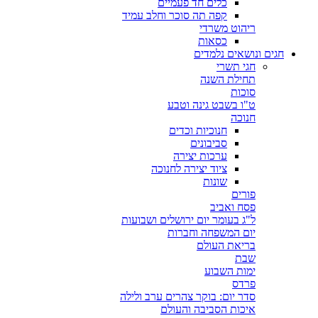
כלים חד פעמיים
קפה תה סוכר וחלב עמיד
ריהוט משרדי
כסאות
חגים ונושאים נלמדים
חגי תשרי
תחילת השנה
סוכות
ט"ו בשבט גינה וטבע
חנוכה
חנוכיות וכדים
סביבונים
ערכות יצירה
ציוד יצירה לחנוכה
שונות
פורים
פסח ואביב
ל"ג בעומר יום ירושלים ושבועות
יום המשפחה וחברות
בריאת העולם
שבת
ימות השבוע
פרדס
סדר יום: בוקר צהרים ערב ולילה
איכות הסביבה והעולם