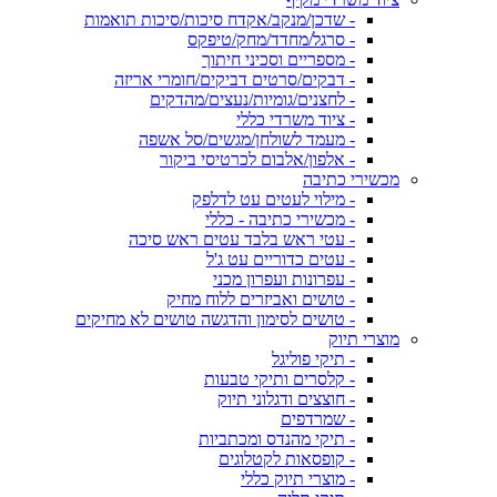
- שדכן/מנקב/אקדח סיכות/סיכות תואמות
- סרגל/מחדד/מחק/טיפקס
- מספריים וסכיני חיתוך
- דבקים/סרטים דביקים/חומרי אריזה
- לחצנים/גומיות/נעצים/מהדקים
- ציוד משרדי כללי
- מעמד לשולחן/מגשים/סל אשפה
- אלפון/אלבום לכרטיסי ביקור
מכשירי כתיבה
- מילוי לעטים עט לדלפק
- מכשירי כתיבה - כללי
- עטי ראש בלבד עטים ראש סיכה
- עטים כדוריים עט ג'ל
- עפרונות ועפרון מכני
- טושים ואביזרים ללוח מחיק
- טושים לסימון והדגשה טושים לא מחיקים
מוצרי תיוק
- תיקי פוליגל
- קלסרים ותיקי טבעות
- חוצצים ודגלוני תיוק
- שמרדפים
- תיקי מהנדס ומכתביות
- קופסאות לקטלוגים
- מוצרי תיוק כללי