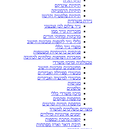
תיקי תליה
תיקיות אינדקס
תיקיות הרמוניקה
תיקיות פלסטיק וקרטון
ניירת משרדית
נייר צילום לבן וצבעוני
מזכריות ונייר ממו
מדבקות ומחזקי חורים
גלילי נייר לקופות ומכונות חישוב
מוצרי נייר כללי
פנקסים כרטיסיות ומעטפות
מחברות דפדפות ובלוקים לכתיבה
טכנולוגיה ומיכון משרדי
מחשבונים ומכונות חישוב
מכשירי ספירלה ואביזרים
מכשירי למינציה ואביזרים
מגרסות
טלפונים
מיכון משרדי כללי
מדפסות ופקסים
מדפסת תוויות וסרטים
מוצרים משלימים למשרד
יומנים ארגוניות ומילויים
קופות מתכת וכספות
תיבת דואר וארון מפתחות