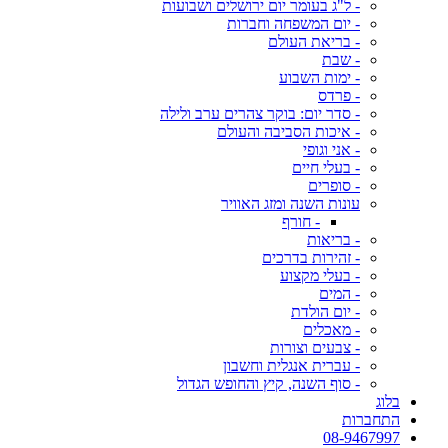
- ל"ג בעומר יום ירושלים ושבועות
- יום המשפחה וחברות
- בריאת העולם
- שבת
- ימות השבוע
- פרדס
- סדר יום: בוקר צהרים ערב ולילה
- איכות הסביבה והעולם
- אני וגופי
- בעלי חיים
- סופרים
עונות השנה ומזג האוויר
- חורף
- בריאות
- זהירות בדרכים
- בעלי מקצוע
- המים
- יום הולדת
- מאכלים
- צבעים וצורות
- עברית אנגלית וחשבון
- סוף השנה, קיץ והחופש הגדול
בלוג
התחברות
08-9467997