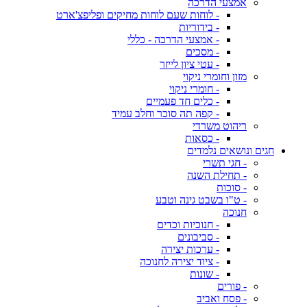
אמצעי הדרכה
- לוחות שעם לוחות מחיקים ופליפצ'ארט
- בידוריות
- אמצעי הדרכה - כללי
- מסכים
- עטי ציון לייזר
מזון וחומרי ניקוי
- חומרי ניקוי
- כלים חד פעמיים
- קפה תה סוכר וחלב עמיד
ריהוט משרדי
- כסאות
חגים ונושאים נלמדים
- חגי תשרי
- תחילת השנה
- סוכות
- ט"ו בשבט גינה וטבע
חנוכה
- חנוכיות וכדים
- סביבונים
- ערכות יצירה
- ציוד יצירה לחנוכה
- שונות
- פורים
- פסח ואביב