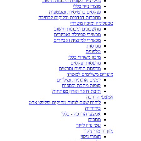
גלילי נייר לקופות ומכונות חישוב
מוצרי נייר כללי
פנקסים כרטיסיות ומעטפות
מחברות דפדפות ובלוקים לכתיבה
טכנולוגיה ומיכון משרדי
מחשבונים ומכונות חישוב
מכשירי ספירלה ואביזרים
מכשירי למינציה ואביזרים
מגרסות
טלפונים
מיכון משרדי כללי
מדפסות ופקסים
מדפסת תוויות וסרטים
מוצרים משלימים למשרד
יומנים ארגוניות ומילויים
קופות מתכת וכספות
תיבת דואר וארון מפתחות
אמצעי הדרכה
לוחות שעם לוחות מחיקים ופליפצ'ארט
בידוריות
אמצעי הדרכה - כללי
מסכים
עטי ציון לייזר
מזון וחומרי ניקוי
חומרי ניקוי