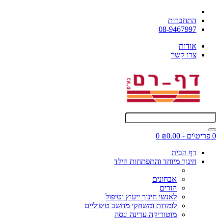
התחברות
08-9467997
אודות
צרו קשר
0 פריט\ים - ₪0.00
0
דף הבית
חינוך מיוחד והתפתחות הילד
אבחונים
הורים
לאנשי חינוך ייעוץ וטיפול
לומדות ומשחקי מחשב טיפוליים
מוטוריקה עדינה וגסה