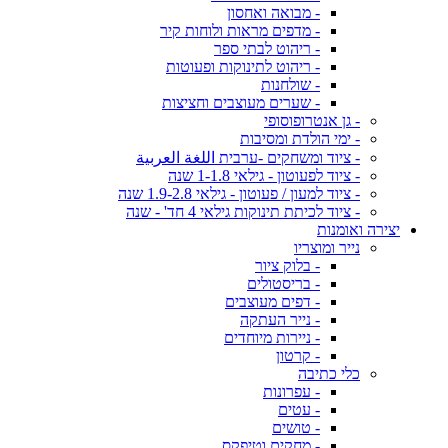
- מבואה ואחסון
- מדפים מראות ולוחות קיר
- ריהוט לבתי ספר
- ריהוט לתינוקות ופעוטות
- שולחנות
- שערים מעוצבים וחציצות
- גן אנטרופוסופי
- ימי הולדת ומסיבות
- ציוד ומשחקים -ערבית اللغة العربية
- ציוד לפעוטון - גילאי 1-1.8 שנה
- ציוד למעון / פעוטון - גילאי 1.9-2.8 שנה
- ציוד לכיתת תינוקות גילאי 4 חד' - שנה
יצירה ואומנות
נייר ומוצריו
- בלוק ציור
- בריסטולים
- דפים מעוצבים
- נייר העתקה
- ניירות מיוחדים
- קרטון
כלי כתיבה
- עפרונות
- עטים
- טושים
- מחקים וטיפקס