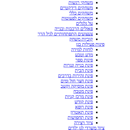
משחקי רגשות
משחקים דידקטיים
משחקים כללי
משחקים לפעוטות
על גלגלים
פאזלים הרכבות ובנייה
צעצועים התפתחותיים לגיל הרך
קוביות משחק
פינות פעילות בגן
לוחות למידה
מדע וטבע
פינות ספר
פינת בנייה ונגרות
פינת הבית
פינת זהירות בדרכים
פינת חצר חול ומים
פינת מוסיקה וקשב
פינת מטבח
פינת מרכז קניות
פינת קודש
פינת רופא
פינת תאטרון
פינת תחפושות
ציור ויצירה
ציוד משרדי לגן ילדים