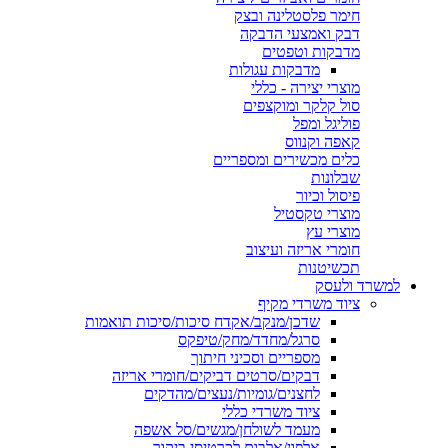
חימר פלסטלינה ובצק
דבק ואמצעי הדבקה
מדבקות וטפטים
מדבקות עגולות
מוצרי יצירה - כללי
סול קלקר ומוקצפים
פוליגל ומפל
קאפה וקנווס
כלים מכשירים ומספריים
שבלונות
פיסול וכיור
מוצרי טקסטיל
מוצרי עץ
חומרי אריזה ועיצוב
תכשיטנות
למשרד ולעסק
ציוד משרדי מקיף
שדכן/מנקב/אקדח סיכות/סיכות תואמות
סרגל/מחדד/מחק/טיפקס
מספריים וסכיני חיתוך
דבקים/סרטים דביקים/חומרי אריזה
לחצנים/גומיות/נעצים/מהדקים
ציוד משרדי כללי
מעמד לשולחן/מגשים/סל אשפה
אלפון/אלבום לכרטיסי ביקור