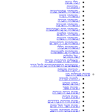
- כלי נגינה
- מכוניות
- משחקי אסטרטגיה
- משחקי דמיון
- משחקי חברה
- משחקי חשיבה
- משחקי מים ואמבטיה
- משחקי קלפים
- משחקי רגשות
- משחקים דידקטיים
- משחקים כללי
- משחקים לפעוטות
- על גלגלים
- פאזלים הרכבות ובנייה
- צעצועים התפתחותיים לגיל הרך
- קוביות משחק
פינות פעילות בגן
- לוחות למידה
- מדע וטבע
- פינות ספר
- פינת בנייה ונגרות
- פינת הבית
- פינת זהירות בדרכים
- פינת חצר חול ומים
- פינת מוסיקה וקשב