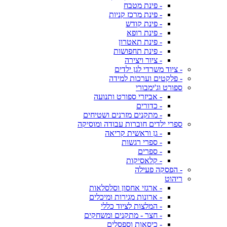
- פינת מטבח
- פינת מרכז קניות
- פינת קודש
- פינת רופא
- פינת תאטרון
- פינת תחפושות
- ציור ויצירה
- ציוד משרדי לגן ילדים
- פלקטים וערכות למידה
ספורט וג'ימבורי
- אביזרי ספורט ותנועה
- כדורים
- מתקנים מזרנים ושטיחים
ספרי ילדים חוברות עבודה ומוסיקה
- גן וראשית קריאה
- ספרי רגשות
- ספרים
- קלאסיקות
- הפסקה פעילה
ריהוט
- ארגזי אחסון וסלסלאות
- ארונות מגירות ומיכלים
- המלצות לציוד כללי
- חצר - מתקנים ומשחקים
- כיסאות וספסלים