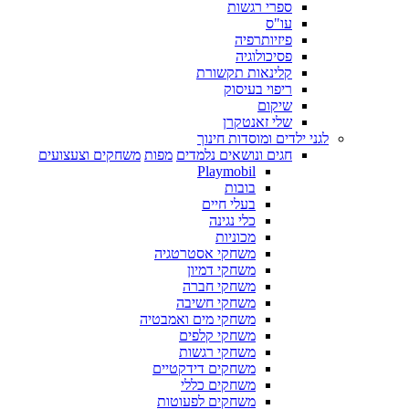
ספרי רגשות
עו"ס
פיזיותרפיה
פסיכולוגיה
קלינאות תקשורת
ריפוי בעיסוק
שיקום
שלי זאנטקרן
לגני ילדים ומוסדות חינוך
חגים ונושאים נלמדים
מפות
משחקים וצעצועים
Playmobil
בובות
בעלי חיים
כלי נגינה
מכוניות
משחקי אסטרטגיה
משחקי דמיון
משחקי חברה
משחקי חשיבה
משחקי מים ואמבטיה
משחקי קלפים
משחקי רגשות
משחקים דידקטיים
משחקים כללי
משחקים לפעוטות