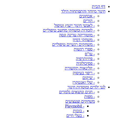
דף הבית
חינוך מיוחד והתפתחות הילד
- אבחונים
- הורים
- לאנשי חינוך ייעוץ וטיפול
- לומדות ומשחקי מחשב טיפוליים
- מוטוריקה עדינה וגסה
- משחקי דמיון
- משחקים רגשיים טיפוליים
- ספרי רגשות
- עו"ס
- פיזיותרפיה
- פסיכולוגיה
- קלינאות תקשורת
- ריפוי בעיסוק
- שיקום
- שלי זאנטקרן
לגני ילדים ומוסדות חינוך
- חגים ונושאים נלמדים
- מפות
משחקים וצעצועים
- Playmobil
- בובות
- בעלי חיים