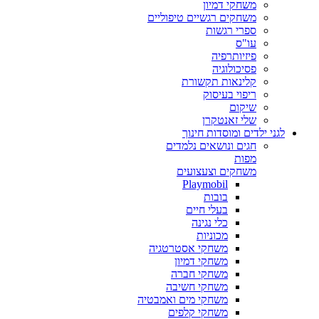
משחקי דמיון
משחקים רגשיים טיפוליים
ספרי רגשות
עו"ס
פיזיותרפיה
פסיכולוגיה
קלינאות תקשורת
ריפוי בעיסוק
שיקום
שלי זאנטקרן
לגני ילדים ומוסדות חינוך
חגים ונושאים נלמדים
מפות
משחקים וצעצועים
Playmobil
בובות
בעלי חיים
כלי נגינה
מכוניות
משחקי אסטרטגיה
משחקי דמיון
משחקי חברה
משחקי חשיבה
משחקי מים ואמבטיה
משחקי קלפים