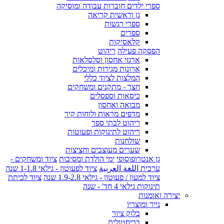
ספרי ילדים חוברות עבודה ומוסיקה
גן וראשית קריאה
ספרי רגשות
ספרים
קלאסיקות
הפסקה פעילה
ריהוט
ארגזי אחסון וסלסלאות
ארונות מגירות ומיכלים
המלצות לציוד כללי
חצר - מתקנים ומשחקים
כיסאות וספסלים
מבואה ואחסון
מדפים מראות ולוחות קיר
ריהוט לבתי ספר
ריהוט לתינוקות ופעוטות
שולחנות
שערים מעוצבים וחציצות
גן אנטרופוסופי
ימי הולדת ומסיבות
ציוד ומשחקים -
ערבית اللغة العربية
ציוד לפעוטון - גילאי 1-1.8 שנה
ציוד למעון / פעוטון - גילאי 1.9-2.8 שנה
ציוד לכיתת
תינוקות גילאי 4 חד' - שנה
יצירה ואומנות
נייר ומוצריו
בלוק ציור
בריסטולים