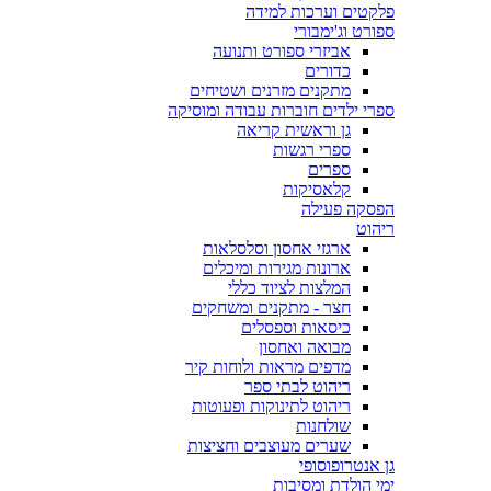
פלקטים וערכות למידה
ספורט וג'ימבורי
אביזרי ספורט ותנועה
כדורים
מתקנים מזרנים ושטיחים
ספרי ילדים חוברות עבודה ומוסיקה
גן וראשית קריאה
ספרי רגשות
ספרים
קלאסיקות
הפסקה פעילה
ריהוט
ארגזי אחסון וסלסלאות
ארונות מגירות ומיכלים
המלצות לציוד כללי
חצר - מתקנים ומשחקים
כיסאות וספסלים
מבואה ואחסון
מדפים מראות ולוחות קיר
ריהוט לבתי ספר
ריהוט לתינוקות ופעוטות
שולחנות
שערים מעוצבים וחציצות
גן אנטרופוסופי
ימי הולדת ומסיבות