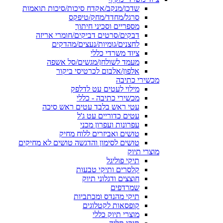
שדכן/מנקב/אקדח סיכות/סיכות תואמות
סרגל/מחדד/מחק/טיפקס
מספריים וסכיני חיתוך
דבקים/סרטים דביקים/חומרי אריזה
לחצנים/גומיות/נעצים/מהדקים
ציוד משרדי כללי
מעמד לשולחן/מגשים/סל אשפה
אלפון/אלבום לכרטיסי ביקור
מכשירי כתיבה
מילוי לעטים עט לדלפק
מכשירי כתיבה - כללי
עטי ראש בלבד עטים ראש סיכה
עטים כדוריים עט ג'ל
עפרונות ועפרון מכני
טושים ואביזרים ללוח מחיק
טושים לסימון והדגשה טושים לא מחיקים
מוצרי תיוק
תיקי פוליגל
קלסרים ותיקי טבעות
חוצצים ודגלוני תיוק
שמרדפים
תיקי מהנדס ומכתביות
קופסאות לקטלוגים
מוצרי תיוק כללי