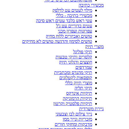
מכשירי כתיבה
מילוי לעטים עט לדלפק
מכשירי כתיבה - כללי
עטי ראש בלבד עטים ראש סיכה
עטים כדוריים עט ג'ל
עפרונות ועפרון מכני
טושים ואביזרים ללוח מחיק
טושים לסימון והדגשה טושים לא מחיקים
מוצרי תיוק
תיקי פוליגל
קלסרים ותיקי טבעות
חוצצים ודגלוני תיוק
שמרדפים
תיקי מהנדס ומכתביות
קופסאות לקטלוגים
מוצרי תיוק כללי
תיקי תליה
תיקיות אינדקס
תיקיות הרמוניקה
תיקיות פלסטיק וקרטון
ניירת משרדית
נייר צילום לבן וצבעוני
מזכריות ונייר ממו
מדבקות ומחזקי חורים