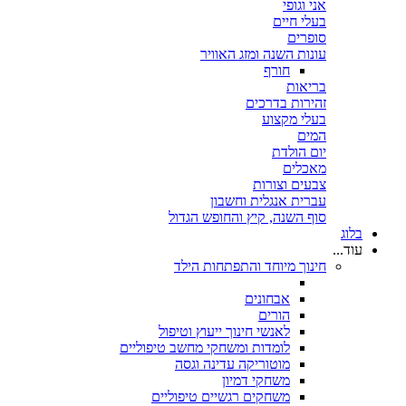
אני וגופי
בעלי חיים
סופרים
עונות השנה ומזג האוויר
חורף
בריאות
זהירות בדרכים
בעלי מקצוע
המים
יום הולדת
מאכלים
צבעים וצורות
עברית אנגלית וחשבון
סוף השנה, קיץ והחופש הגדול
בלוג
עוד...
חינוך מיוחד והתפתחות הילד
אבחונים
הורים
לאנשי חינוך ייעוץ וטיפול
לומדות ומשחקי מחשב טיפוליים
מוטוריקה עדינה וגסה
משחקי דמיון
משחקים רגשיים טיפוליים