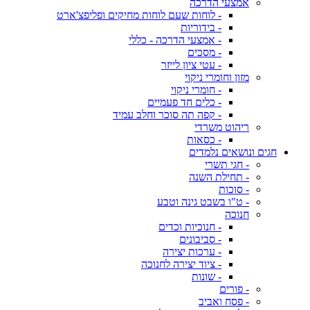
אמצעי הדרכה
- לוחות שעם לוחות מחיקים ופליפצ'ארט
- בידוריות
- אמצעי הדרכה - כללי
- מסכים
- עטי ציון לייזר
מזון וחומרי ניקוי
- חומרי ניקוי
- כלים חד פעמיים
- קפה תה סוכר וחלב עמיד
ריהוט משרדי
- כסאות
חגים ונושאים נלמדים
- חגי תשרי
- תחילת השנה
- סוכות
- ט"ו בשבט גינה וטבע
חנוכה
- חנוכיות וכדים
- סביבונים
- ערכות יצירה
- ציוד יצירה לחנוכה
- שונות
- פורים
- פסח ואביב