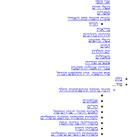
אני וגופי
בעלי חיים
סופרים
עונות השנה ומזג האוויר
חורף
בריאות
זהירות בדרכים
בעלי מקצוע
המים
יום הולדת
מאכלים
צבעים וצורות
עברית אנגלית וחשבון
סוף השנה, קיץ והחופש הגדול
בלוג
עוד...
חינוך מיוחד והתפתחות הילד
אבחונים
הורים
לאנשי חינוך ייעוץ וטיפול
לומדות ומשחקי מחשב טיפוליים
מוטוריקה עדינה וגסה
משחקי דמיון
משחקים רגשיים טיפוליים