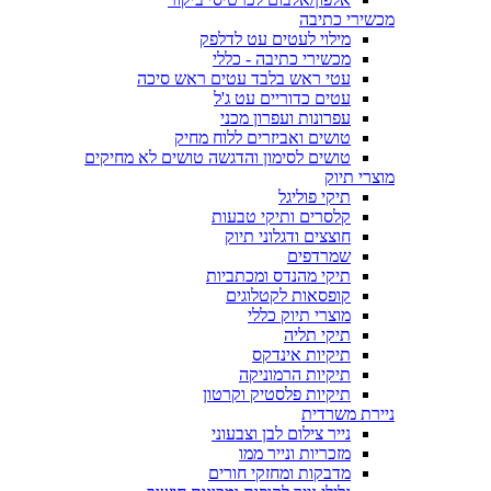
מכשירי כתיבה
מילוי לעטים עט לדלפק
מכשירי כתיבה - כללי
עטי ראש בלבד עטים ראש סיכה
עטים כדוריים עט ג'ל
עפרונות ועפרון מכני
טושים ואביזרים ללוח מחיק
טושים לסימון והדגשה טושים לא מחיקים
מוצרי תיוק
תיקי פוליגל
קלסרים ותיקי טבעות
חוצצים ודגלוני תיוק
שמרדפים
תיקי מהנדס ומכתביות
קופסאות לקטלוגים
מוצרי תיוק כללי
תיקי תליה
תיקיות אינדקס
תיקיות הרמוניקה
תיקיות פלסטיק וקרטון
ניירת משרדית
נייר צילום לבן וצבעוני
מזכריות ונייר ממו
מדבקות ומחזקי חורים