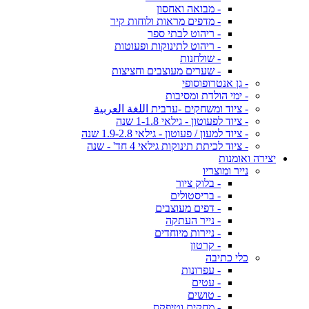
- מבואה ואחסון
- מדפים מראות ולוחות קיר
- ריהוט לבתי ספר
- ריהוט לתינוקות ופעוטות
- שולחנות
- שערים מעוצבים וחציצות
- גן אנטרופוסופי
- ימי הולדת ומסיבות
- ציוד ומשחקים -ערבית اللغة العربية
- ציוד לפעוטון - גילאי 1-1.8 שנה
- ציוד למעון / פעוטון - גילאי 1.9-2.8 שנה
- ציוד לכיתת תינוקות גילאי 4 חד' - שנה
יצירה ואומנות
נייר ומוצריו
- בלוק ציור
- בריסטולים
- דפים מעוצבים
- נייר העתקה
- ניירות מיוחדים
- קרטון
כלי כתיבה
- עפרונות
- עטים
- טושים
- מחקים וטיפקס