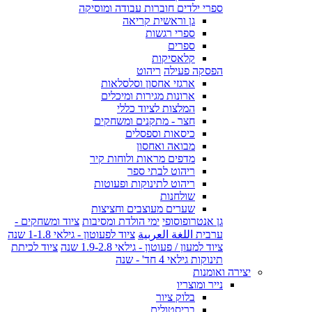
ספרי ילדים חוברות עבודה ומוסיקה
גן וראשית קריאה
ספרי רגשות
ספרים
קלאסיקות
הפסקה פעילה
ריהוט
ארגזי אחסון וסלסלאות
ארונות מגירות ומיכלים
המלצות לציוד כללי
חצר - מתקנים ומשחקים
כיסאות וספסלים
מבואה ואחסון
מדפים מראות ולוחות קיר
ריהוט לבתי ספר
ריהוט לתינוקות ופעוטות
שולחנות
שערים מעוצבים וחציצות
גן אנטרופוסופי
ימי הולדת ומסיבות
ציוד ומשחקים -
ערבית اللغة العربية
ציוד לפעוטון - גילאי 1-1.8 שנה
ציוד למעון / פעוטון - גילאי 1.9-2.8 שנה
ציוד לכיתת
תינוקות גילאי 4 חד' - שנה
יצירה ואומנות
נייר ומוצריו
בלוק ציור
בריסטולים