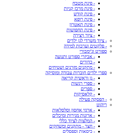
- פינת מטבח
- פינת מרכז קניות
- פינת קודש
- פינת רופא
- פינת תאטרון
- פינת תחפושות
- ציור ויצירה
- ציוד משרדי לגן ילדים
- פלקטים וערכות למידה
ספורט וג'ימבורי
- אביזרי ספורט ותנועה
- כדורים
- מתקנים מזרנים ושטיחים
ספרי ילדים חוברות עבודה ומוסיקה
- גן וראשית קריאה
- ספרי רגשות
- ספרים
- קלאסיקות
- הפסקה פעילה
ריהוט
- ארגזי אחסון וסלסלאות
- ארונות מגירות ומיכלים
- המלצות לציוד כללי
- חצר - מתקנים ומשחקים
- כיסאות וספסלים