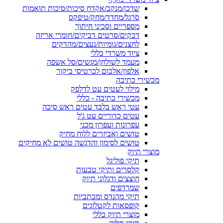
שדכן/מנקב/אקדח סיכות/סיכות תואמות
סרגל/מחדד/מחק/טיפקס
מספריים וסכיני חיתוך
דבקים/סרטים דביקים/חומרי אריזה
לחצנים/גומיות/נעצים/מהדקים
ציוד משרדי כללי
מעמד לשולחן/מגשים/סל אשפה
אלפון/אלבום לכרטיסי ביקור
מכשירי כתיבה
מילוי לעטים עט לדלפק
מכשירי כתיבה - כללי
עטי ראש בלבד עטים ראש סיכה
עטים כדוריים עט ג'ל
עפרונות ועפרון מכני
טושים ואביזרים ללוח מחיק
טושים לסימון והדגשה טושים לא מחיקים
מוצרי תיוק
תיקי פוליגל
קלסרים ותיקי טבעות
חוצצים ודגלוני תיוק
שמרדפים
תיקי מהנדס ומכתביות
קופסאות לקטלוגים
מוצרי תיוק כללי