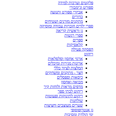
פלקטים וערכות למידה
ספורט וג'ימבורי
אביזרי ספורט ותנועה
כדורים
מתקנים מזרנים ושטיחים
ספרי ילדים חוברות עבודה ומוסיקה
גן וראשית קריאה
ספרי רגשות
ספרים
קלאסיקות
הפסקה פעילה
ריהוט
ארגזי אחסון וסלסלאות
ארונות מגירות ומיכלים
המלצות לציוד כללי
חצר - מתקנים ומשחקים
כיסאות וספסלים
מבואה ואחסון
מדפים מראות ולוחות קיר
ריהוט לבתי ספר
ריהוט לתינוקות ופעוטות
שולחנות
שערים מעוצבים וחציצות
גן אנטרופוסופי
ימי הולדת ומסיבות