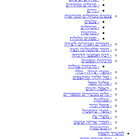
- סרגלים ומחדדים
- גירים
צבעים מכחולים ומברשות
- צבעים
- מכחולים
- מברשות
- ספוגים וגלגלות
- חומרים ואביזרים ליצירה
- חימר פלסטלינה ובצק
- דבק ואמצעי הדבקה
מדבקות וטפטים
- מדבקות עגולות
- מוצרי יצירה - כללי
- סול קלקר ומוקצפים
- פוליגל ומפל
- קאפה וקנווס
- כלים מכשירים ומספריים
- שבלונות
- פיסול וכיור
- מוצרי טקסטיל
- מוצרי עץ
- חומרי אריזה ועיצוב
- תכשיטנות
למשרד ולעסק
ציוד משרדי מקיף