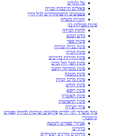
על גלגלים
פאזלים הרכבות ובנייה
צעצועים התפתחותיים לגיל הרך
קוביות משחק
פינות פעילות בגן
לוחות למידה
מדע וטבע
פינות ספר
פינת בנייה ונגרות
פינת הבית
פינת זהירות בדרכים
פינת חצר חול ומים
פינת מוסיקה וקשב
פינת מטבח
פינת מרכז קניות
פינת קודש
פינת רופא
פינת תאטרון
פינת תחפושות
ציור ויצירה
ציוד משרדי לגן ילדים
פלקטים וערכות למידה
ספורט
וג'ימבורי
אביזרי ספורט ותנועה
כדורים
מתקנים מזרנים ושטיחים