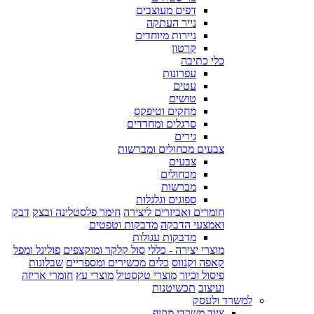
דפים מעוצבים
נייר העתקה
ניירות מיוחדים
קרטון
כלי כתיבה
עפרונות
עטים
טושים
מחקים וטיפקס
סרגלים ומחדדים
גירים
צבעים מכחולים ומברשות
צבעים
מכחולים
מברשות
ספוגים וגלגלות
חומרים ואביזרים ליצירה
חימר פלסטלינה ובצק
דבק
ואמצעי הדבקה
מדבקות וטפטים
מדבקות עגולות
מוצרי יצירה - כללי
סול קלקר ומוקצפים
פוליגל ומפל
קאפה וקנווס
כלים מכשירים ומספריים
שבלונות
פיסול וכיור
מוצרי טקסטיל
מוצרי עץ
חומרי אריזה
ועיצוב
תכשיטנות
למשרד ולעסק
ציוד משרדי מקיף