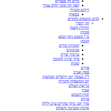
כלים חד פעמיים
קפה תה סוכר וחלב עמיד
ריהוט משרדי
כסאות
חגים ונושאים נלמדים
חגי תשרי
תחילת השנה
סוכות
ט"ו בשבט גינה וטבע
חנוכה
חנוכיות וכדים
סביבונים
ערכות יצירה
ציוד יצירה לחנוכה
שונות
פורים
פסח ואביב
ל"ג בעומר יום ירושלים ושבועות
יום המשפחה וחברות
בריאת העולם
שבת
ימות השבוע
פרדס
סדר יום: בוקר צהרים ערב ולילה
איכות הסביבה והעולם