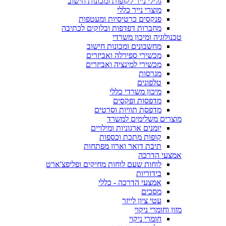
גלילי נייר לקופות ומכונות חישוב
מוצרי נייר כללי
פנקסים כרטיסיות ומעטפות
מחברות דפדפות ובלוקים לכתיבה
טכנולוגיה ומיכון משרדי
מחשבונים ומכונות חישוב
מכשירי ספירלה ואביזרים
מכשירי למינציה ואביזרים
מגרסות
טלפונים
מיכון משרדי כללי
מדפסות ופקסים
מדפסת תוויות וסרטים
מוצרים משלימים למשרד
יומנים ארגוניות ומילויים
קופות מתכת וכספות
תיבת דואר וארון מפתחות
אמצעי הדרכה
לוחות שעם לוחות מחיקים ופליפצ'ארט
בידוריות
אמצעי הדרכה - כללי
מסכים
עטי ציון לייזר
מזון וחומרי ניקוי
חומרי ניקוי