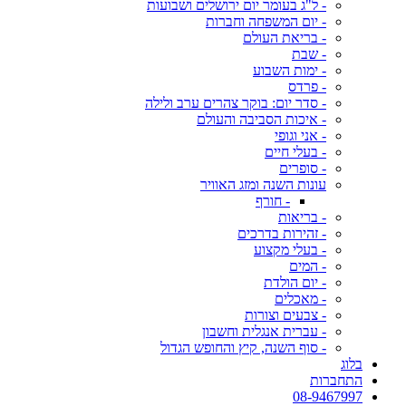
- ל"ג בעומר יום ירושלים ושבועות
- יום המשפחה וחברות
- בריאת העולם
- שבת
- ימות השבוע
- פרדס
- סדר יום: בוקר צהרים ערב ולילה
- איכות הסביבה והעולם
- אני וגופי
- בעלי חיים
- סופרים
עונות השנה ומזג האוויר
- חורף
- בריאות
- זהירות בדרכים
- בעלי מקצוע
- המים
- יום הולדת
- מאכלים
- צבעים וצורות
- עברית אנגלית וחשבון
- סוף השנה, קיץ והחופש הגדול
בלוג
התחברות
08-9467997