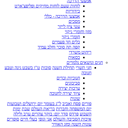
אמצעי הדרכה
לוחות שעם לוחות מחיקים ופליפצ'ארט
בידוריות
אמצעי הדרכה - כללי
מסכים
עטי ציון לייזר
מזון וחומרי ניקוי
חומרי ניקוי
כלים חד פעמיים
קפה תה סוכר וחלב עמיד
ריהוט משרדי
כסאות
חגים ונושאים נלמדים
חגי תשרי
תחילת השנה
סוכות
ט"ו בשבט גינה וטבע
חנוכה
חנוכיות וכדים
סביבונים
ערכות יצירה
ציוד יצירה לחנוכה
שונות
פורים
פסח ואביב
ל"ג בעומר יום ירושלים ושבועות
יום המשפחה וחברות
בריאת העולם
שבת
ימות
השבוע
פרדס
סדר יום: בוקר צהרים ערב ולילה
איכות הסביבה והעולם
אני וגופי
בעלי חיים
סופרים
עונות השנה ומזג האוויר