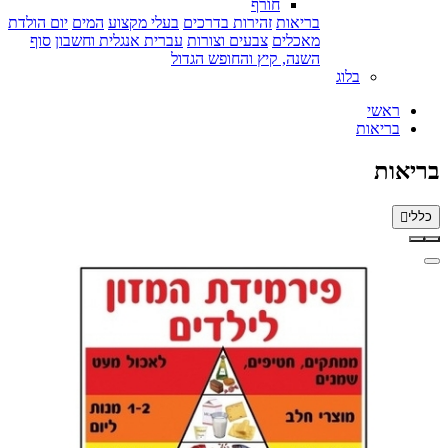
חורף
בריאות
זהירות בדרכים
בעלי מקצוע
המים
יום הולדת
מאכלים
צבעים וצורות
עברית אנגלית וחשבון
סוף
השנה, קיץ והחופש הגדול
בלוג
ראשי
בריאות
בריאות
כללי