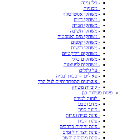
- כלי נגינה
- מכוניות
- משחקי אסטרטגיה
- משחקי דמיון
- משחקי חברה
- משחקי חשיבה
- משחקי מים ואמבטיה
- משחקי קלפים
- משחקי רגשות
- משחקים דידקטיים
- משחקים כללי
- משחקים לפעוטות
- על גלגלים
- פאזלים הרכבות ובנייה
- צעצועים התפתחותיים לגיל הרך
- קוביות משחק
פינות פעילות בגן
- לוחות למידה
- מדע וטבע
- פינות ספר
- פינת בנייה ונגרות
- פינת הבית
- פינת זהירות בדרכים
- פינת חצר חול ומים
- פינת מוסיקה וקשב