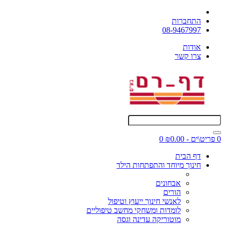
התחברות
08-9467997
אודות
צרו קשר
0 פריט\ים - ₪0.00
0
דף הבית
חינוך מיוחד והתפתחות הילד
אבחונים
הורים
לאנשי חינוך ייעוץ וטיפול
לומדות ומשחקי מחשב טיפוליים
מוטוריקה עדינה וגסה