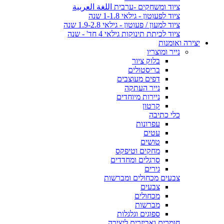
ציוד ומשחקים -ערבית اللغة العربية
ציוד לפעוטון - גילאי 1-1.8 שנה
ציוד למעון / פעוטון - גילאי 1.9-2.8 שנה
ציוד לכיתת תינוקות גילאי 4 חד' - שנה
יצירה ואומנות
נייר ומוצריו
בלוק ציור
בריסטולים
דפים מעוצבים
נייר העתקה
ניירות מיוחדים
קרטון
כלי כתיבה
עפרונות
עטים
טושים
מחקים וטיפקס
סרגלים ומחדדים
גירים
צבעים מכחולים ומברשות
צבעים
מכחולים
מברשות
ספוגים וגלגלות
חומרים ואביזרים ליצירה