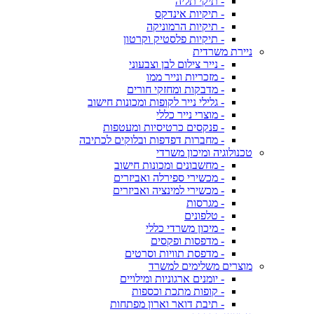
- תיקי תליה
- תיקיות אינדקס
- תיקיות הרמוניקה
- תיקיות פלסטיק וקרטון
ניירת משרדית
- נייר צילום לבן וצבעוני
- מזכריות ונייר ממו
- מדבקות ומחזקי חורים
- גלילי נייר לקופות ומכונות חישוב
- מוצרי נייר כללי
- פנקסים כרטיסיות ומעטפות
- מחברות דפדפות ובלוקים לכתיבה
טכנולוגיה ומיכון משרדי
- מחשבונים ומכונות חישוב
- מכשירי ספירלה ואביזרים
- מכשירי למינציה ואביזרים
- מגרסות
- טלפונים
- מיכון משרדי כללי
- מדפסות ופקסים
- מדפסת תוויות וסרטים
מוצרים משלימים למשרד
- יומנים ארגוניות ומילויים
- קופות מתכת וכספות
- תיבת דואר וארון מפתחות