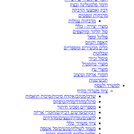
חימר פלסטלינה ובצק
דבק ואמצעי הדבקה
מדבקות וטפטים
מדבקות עגולות
מוצרי יצירה - כללי
סול קלקר ומוקצפים
פוליגל ומפל
קאפה וקנווס
כלים מכשירים ומספריים
שבלונות
פיסול וכיור
מוצרי טקסטיל
מוצרי עץ
חומרי אריזה ועיצוב
תכשיטנות
למשרד ולעסק
ציוד משרדי מקיף
שדכן/מנקב/אקדח סיכות/סיכות תואמות
סרגל/מחדד/מחק/טיפקס
מספריים וסכיני חיתוך
דבקים/סרטים דביקים/חומרי אריזה
לחצנים/גומיות/נעצים/מהדקים
ציוד משרדי כללי
מעמד לשולחן/מגשים/סל אשפה
אלפון/אלבום לכרטיסי ביקור