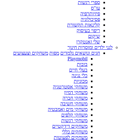
ספרי רגשות
עו"ס
פיזיותרפיה
פסיכולוגיה
קלינאות תקשורת
ריפוי בעיסוק
שיקום
שלי זאנטקרן
לגני ילדים ומוסדות חינוך
חגים ונושאים נלמדים
מפות
משחקים וצעצועים
Playmobil
בובות
בעלי חיים
כלי נגינה
מכוניות
משחקי אסטרטגיה
משחקי דמיון
משחקי חברה
משחקי חשיבה
משחקי מים ואמבטיה
משחקי קלפים
משחקי רגשות
משחקים דידקטיים
משחקים כללי
משחקים לפעוטות