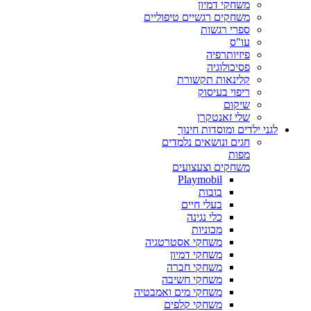
משחקי דמיון
משחקים רגשיים טיפוליים
ספרי רגשות
עו"ס
פיזיותרפיה
פסיכולוגיה
קלינאות תקשורת
ריפוי בעיסוק
שיקום
שלי זאנטקרן
לגני ילדים ומוסדות חינוך
חגים ונושאים נלמדים
מפות
משחקים וצעצועים
Playmobil
בובות
בעלי חיים
כלי נגינה
מכוניות
משחקי אסטרטגיה
משחקי דמיון
משחקי חברה
משחקי חשיבה
משחקי מים ואמבטיה
משחקי קלפים