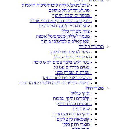
- שדכן/מנקב/אקדח סיכות/סיכות תואמות
- סרגל/מחדד/מחק/טיפקס
- מספריים וסכיני חיתוך
- דבקים/סרטים דביקים/חומרי אריזה
- לחצנים/גומיות/נעצים/מהדקים
- ציוד משרדי כללי
- מעמד לשולחן/מגשים/סל אשפה
- אלפון/אלבום לכרטיסי ביקור
מכשירי כתיבה
- מילוי לעטים עט לדלפק
- מכשירי כתיבה - כללי
- עטי ראש בלבד עטים ראש סיכה
- עטים כדוריים עט ג'ל
- עפרונות ועפרון מכני
- טושים ואביזרים ללוח מחיק
- טושים לסימון והדגשה טושים לא מחיקים
מוצרי תיוק
- תיקי פוליגל
- קלסרים ותיקי טבעות
- חוצצים ודגלוני תיוק
- שמרדפים
- תיקי מהנדס ומכתביות
- קופסאות לקטלוגים
- מוצרי תיוק כללי