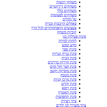
משחקי רגשות
משחקים דידקטיים
משחקים כללי
משחקים לפעוטות
על גלגלים
פאזלים הרכבות ובנייה
צעצועים התפתחותיים לגיל הרך
קוביות משחק
פינות פעילות בגן
לוחות למידה
מדע וטבע
פינות ספר
פינת בנייה ונגרות
פינת הבית
פינת זהירות בדרכים
פינת חצר חול ומים
פינת מוסיקה וקשב
פינת מטבח
פינת מרכז קניות
פינת קודש
פינת רופא
פינת תאטרון
פינת תחפושות
ציור ויצירה
ציוד משרדי לגן ילדים