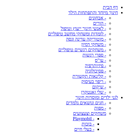
דף הבית
חינוך מיוחד והתפתחות הילד
- אבחונים
- הורים
- לאנשי חינוך ייעוץ וטיפול
- לומדות ומשחקי מחשב טיפוליים
- מוטוריקה עדינה וגסה
- משחקי דמיון
- משחקים רגשיים טיפוליים
- ספרי רגשות
- עו"ס
- פיזיותרפיה
- פסיכולוגיה
- קלינאות תקשורת
- ריפוי בעיסוק
- שיקום
- שלי זאנטקרן
לגני ילדים ומוסדות חינוך
- חגים ונושאים נלמדים
- מפות
משחקים וצעצועים
- Playmobil
- בובות
- בעלי חיים