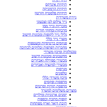
תיקי תליה
תיקיות אינדקס
תיקיות הרמוניקה
תיקיות פלסטיק וקרטון
ניירת משרדית
נייר צילום לבן וצבעוני
מזכריות ונייר ממו
מדבקות ומחזקי חורים
גלילי נייר לקופות ומכונות חישוב
מוצרי נייר כללי
פנקסים כרטיסיות ומעטפות
מחברות דפדפות ובלוקים לכתיבה
טכנולוגיה ומיכון משרדי
מחשבונים ומכונות חישוב
מכשירי ספירלה ואביזרים
מכשירי למינציה ואביזרים
מגרסות
טלפונים
מיכון משרדי כללי
מדפסות ופקסים
מדפסת תוויות וסרטים
מוצרים משלימים למשרד
יומנים ארגוניות ומילויים
קופות מתכת וכספות
תיבת דואר וארון מפתחות