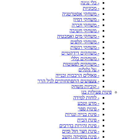
- כלי נגינה
- מכוניות
- משחקי אסטרטגיה
- משחקי דמיון
- משחקי חברה
- משחקי חשיבה
- משחקי מים ואמבטיה
- משחקי קלפים
- משחקי רגשות
- משחקים דידקטיים
- משחקים כללי
- משחקים לפעוטות
- על גלגלים
- פאזלים הרכבות ובנייה
- צעצועים התפתחותיים לגיל הרך
- קוביות משחק
פינות פעילות בגן
- לוחות למידה
- מדע וטבע
- פינות ספר
- פינת בנייה ונגרות
- פינת הבית
- פינת זהירות בדרכים
- פינת חצר חול ומים
- פינת מוסיקה וקשב