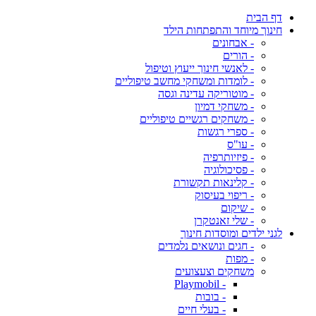
דף הבית
חינוך מיוחד והתפתחות הילד
- אבחונים
- הורים
- לאנשי חינוך ייעוץ וטיפול
- לומדות ומשחקי מחשב טיפוליים
- מוטוריקה עדינה וגסה
- משחקי דמיון
- משחקים רגשיים טיפוליים
- ספרי רגשות
- עו"ס
- פיזיותרפיה
- פסיכולוגיה
- קלינאות תקשורת
- ריפוי בעיסוק
- שיקום
- שלי זאנטקרן
לגני ילדים ומוסדות חינוך
- חגים ונושאים נלמדים
- מפות
משחקים וצעצועים
- Playmobil
- בובות
- בעלי חיים