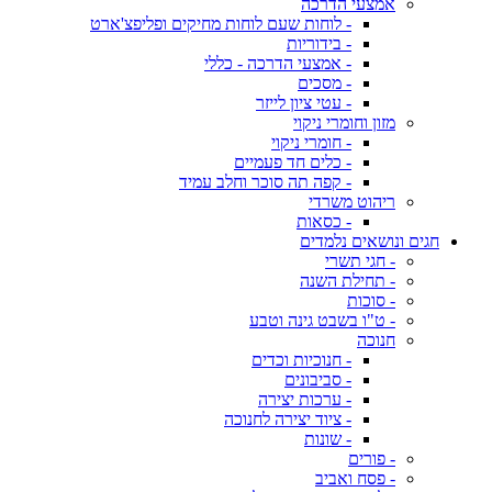
אמצעי הדרכה
- לוחות שעם לוחות מחיקים ופליפצ'ארט
- בידוריות
- אמצעי הדרכה - כללי
- מסכים
- עטי ציון לייזר
מזון וחומרי ניקוי
- חומרי ניקוי
- כלים חד פעמיים
- קפה תה סוכר וחלב עמיד
ריהוט משרדי
- כסאות
חגים ונושאים נלמדים
- חגי תשרי
- תחילת השנה
- סוכות
- ט"ו בשבט גינה וטבע
חנוכה
- חנוכיות וכדים
- סביבונים
- ערכות יצירה
- ציוד יצירה לחנוכה
- שונות
- פורים
- פסח ואביב