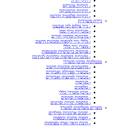
- תיקי תליה
- תיקיות אינדקס
- תיקיות הרמוניקה
- תיקיות פלסטיק וקרטון
ניירת משרדית
- נייר צילום לבן וצבעוני
- מזכריות ונייר ממו
- מדבקות ומחזקי חורים
- גלילי נייר לקופות ומכונות חישוב
- מוצרי נייר כללי
- פנקסים כרטיסיות ומעטפות
- מחברות דפדפות ובלוקים לכתיבה
טכנולוגיה ומיכון משרדי
- מחשבונים ומכונות חישוב
- מכשירי ספירלה ואביזרים
- מכשירי למינציה ואביזרים
- מגרסות
- טלפונים
- מיכון משרדי כללי
- מדפסות ופקסים
- מדפסת תוויות וסרטים
מוצרים משלימים למשרד
- יומנים ארגוניות ומילויים
- קופות מתכת וכספות
- תיבת דואר וארון מפתחות