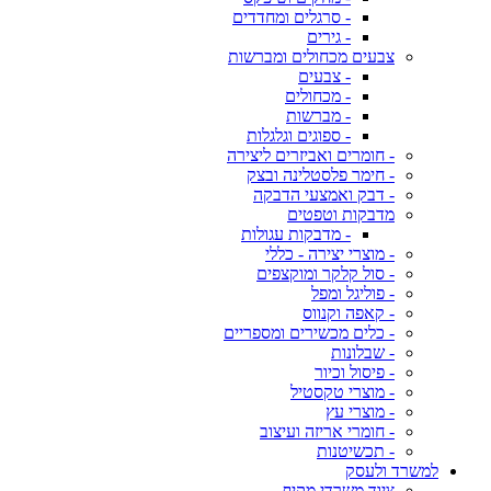
- סרגלים ומחדדים
- גירים
צבעים מכחולים ומברשות
- צבעים
- מכחולים
- מברשות
- ספוגים וגלגלות
- חומרים ואביזרים ליצירה
- חימר פלסטלינה ובצק
- דבק ואמצעי הדבקה
מדבקות וטפטים
- מדבקות עגולות
- מוצרי יצירה - כללי
- סול קלקר ומוקצפים
- פוליגל ומפל
- קאפה וקנווס
- כלים מכשירים ומספריים
- שבלונות
- פיסול וכיור
- מוצרי טקסטיל
- מוצרי עץ
- חומרי אריזה ועיצוב
- תכשיטנות
למשרד ולעסק
ציוד משרדי מקיף