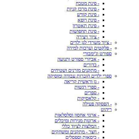
- פינת מטבח
- פינת מרכז קניות
- פינת קודש
- פינת רופא
- פינת תאטרון
- פינת תחפושות
- ציור ויצירה
- ציוד משרדי לגן ילדים
- פלקטים וערכות למידה
ספורט וג'ימבורי
- אביזרי ספורט ותנועה
- כדורים
- מתקנים מזרנים ושטיחים
ספרי ילדים חוברות עבודה ומוסיקה
- גן וראשית קריאה
- ספרי רגשות
- ספרים
- קלאסיקות
- הפסקה פעילה
ריהוט
- ארגזי אחסון וסלסלאות
- ארונות מגירות ומיכלים
- המלצות לציוד כללי
- חצר - מתקנים ומשחקים
- כיסאות וספסלים