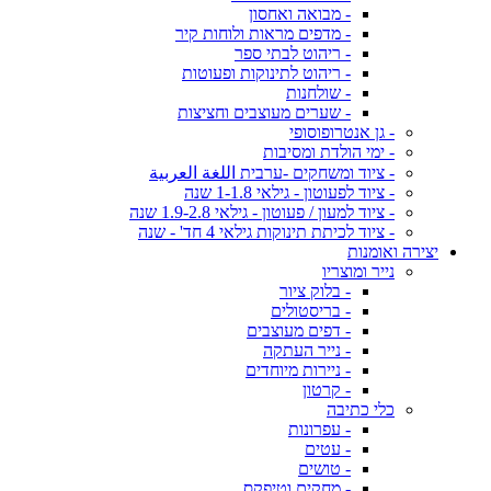
- מבואה ואחסון
- מדפים מראות ולוחות קיר
- ריהוט לבתי ספר
- ריהוט לתינוקות ופעוטות
- שולחנות
- שערים מעוצבים וחציצות
- גן אנטרופוסופי
- ימי הולדת ומסיבות
- ציוד ומשחקים -ערבית اللغة العربية
- ציוד לפעוטון - גילאי 1-1.8 שנה
- ציוד למעון / פעוטון - גילאי 1.9-2.8 שנה
- ציוד לכיתת תינוקות גילאי 4 חד' - שנה
יצירה ואומנות
נייר ומוצריו
- בלוק ציור
- בריסטולים
- דפים מעוצבים
- נייר העתקה
- ניירות מיוחדים
- קרטון
כלי כתיבה
- עפרונות
- עטים
- טושים
- מחקים וטיפקס