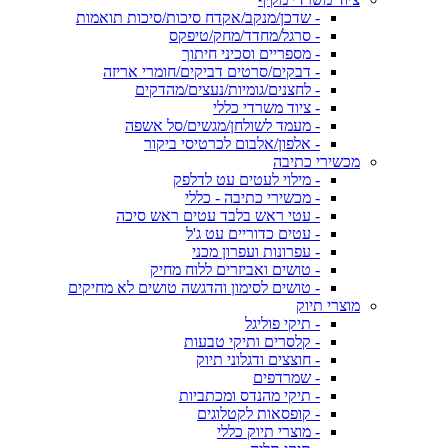
- שדכן/מנקב/אקדח סיכות/סיכות תואמות
- סרגל/מחדד/מחק/טיפקס
- מספריים וסכיני חיתוך
- דבקים/סרטים דביקים/חומרי אריזה
- לחצנים/גומיות/נעצים/מהדקים
- ציוד משרדי כללי
- מעמד לשולחן/מגשים/סל אשפה
- אלפון/אלבום לכרטיסי ביקור
מכשירי כתיבה
- מילוי לעטים עט לדלפק
- מכשירי כתיבה - כללי
- עטי ראש בלבד עטים ראש סיכה
- עטים כדוריים עט ג'ל
- עפרונות ועפרון מכני
- טושים ואביזרים ללוח מחיק
- טושים לסימון והדגשה טושים לא מחיקים
מוצרי תיוק
- תיקי פוליגל
- קלסרים ותיקי טבעות
- חוצצים ודגלוני תיוק
- שמרדפים
- תיקי מהנדס ומכתביות
- קופסאות לקטלוגים
- מוצרי תיוק כללי